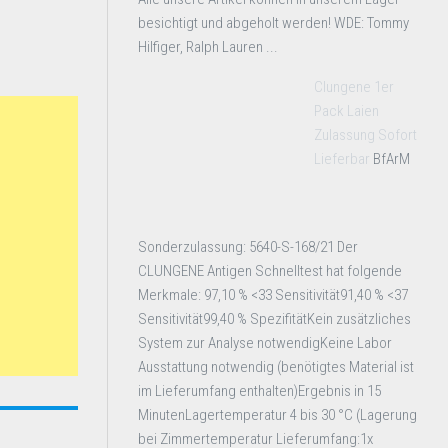
besichtigt und abgeholt werden! WDE: Tommy
Hilfiger, Ralph Lauren ...
Clungene 1er
Pack Laien
Zulassung Sofort
Lieferbar
BfArM
Sonderzulassung: 5640-S-168/21 Der
CLUNGENE Antigen Schnelltest hat folgende
Merkmale: 97,10 % <33 Sensitivität91,40 % <37
Sensitivität99,40 % SpezifitätKein zusätzliches
System zur Analyse notwendigKeine Labor
Ausstattung notwendig (benötigtes Material ist
im Lieferumfang enthalten)Ergebnis in 15
MinutenLagertemperatur 4 bis 30 °C (Lagerung
bei Zimmertemperatur Lieferumfang:1x