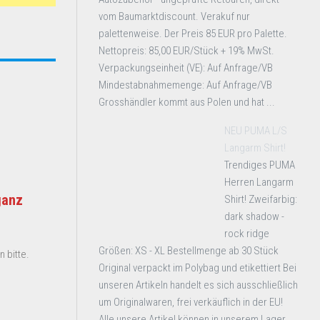
vom Baumarktdiscount. Verakuf nur
palettenweise. Der Preis 85 EUR pro Palette.
Nettopreis: 85,00 EUR/Stück + 19% MwSt.
Verpackungseinheit (VE): Auf Anfrage/VB
Mindestabnahmemenge: Auf Anfrage/VB
Grosshändler kommt aus Polen und hat ...
NEU PUMA L/S
Langarm Shirt!
Trendiges PUMA
Herren Langarm
ganz
Shirt! Zweifarbig:
dark shadow -
rock ridge
Größen: XS - XL Bestellmenge ab 30 Stück
 bitte.
Original verpackt im Polybag und etikettiert Bei
unseren Artikeln handelt es sich ausschließlich
um Originalwaren, frei verkäuflich in der EU!
Alle unsere Artikel können in unserem Lager