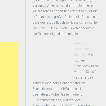
Burger ... Grillen ist vor allem im Sommer ein
kulinarisches Erlebnis und erfreut sich gerade
in Deutschland großer Beliebtheit. Schade nur,
dass der lästige Rauch von klassischen Kohle-
Grills das Grillen auf dem Balkon oder direkt
am Esstisch eigentlich unmöglich ...
Retoure
Restposten
Baumarkt
Sie
suchen
Sonstiges? Dann
werden Sie auf
grosshandel-
zentrum.de fündig! Sonderposten mit
Baumarktretouren - MixPaletten mit
Baumaterial, Möbel, Gartenmöbeln,
Duschabtrennungen, Werkzeugen,
Autozubehör - ungeprüfte Retouren, direkt