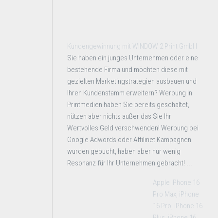
Kundengewinnung mit WINDOW 2 Print GmbH
Sie haben ein junges Unternehmen oder eine
bestehende Firma und möchten diese mit
gezielten Marketingstrategien ausbauen und
Ihren Kundenstamm erweitern? Werbung in
Printmedien haben Sie bereits geschaltet,
nützen aber nichts außer das Sie Ihr
Wertvolles Geld verschwenden! Werbung bei
Google Adwords oder Affilinet Kampagnen
wurden gebucht, haben aber nur wenig
Resonanz für Ihr Unternehmen gebracht! ...
Apple iPhone 16
Pro Max, iPhone
16 Pro, iPhone 16
Plus, iPhone 16,