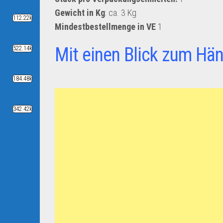
Gewicht in Kg
: ca. 3 Kg
112.22k
Mindestbestellmenge in VE
1
Mit einen Blick zum Hän
522.14k
184.48k
342.42k