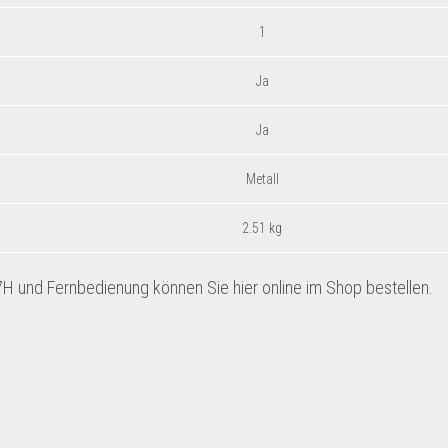
‎1
‎Ja
‎Ja
‎Metall
‎2.51 kg
H und Fernbedienung können Sie hier online im Shop bestellen.