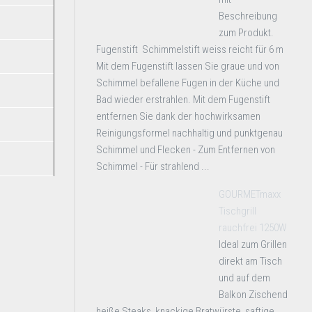
Beschreibung
zum Produkt.
Fugenstift Schimmelstift weiss reicht für 6 m
Mit dem Fugenstift lassen Sie graue und von
Schimmel befallene Fugen in der Küche und
Bad wieder erstrahlen. Mit dem Fugenstift
entfernen Sie dank der hochwirksamen
Reinigungsformel nachhaltig und punktgenau
Schimmel und Flecken - Zum Entfernen von
Schimmel - Für strahlend ...
GOURMETmaxx
Tischgrill
rauchfrei 1250W
Ideal zum Grillen
direkt am Tisch
und auf dem
Balkon Zischend
heiße Steaks, knackige Bratwürste, saftige