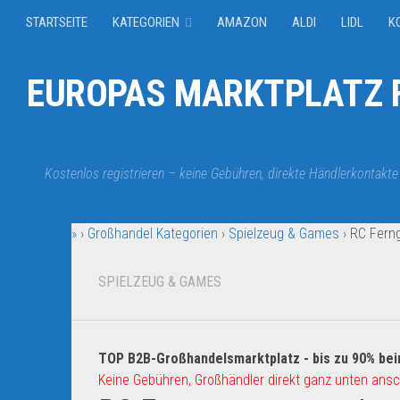
STARTSEITE
KATEGORIEN
AMAZON
ALDI
LIDL
K
EUROPAS MARKTPLATZ F
Kostenlos registrieren – keine Gebühren, direkte Händlerkontakte
»
›
Großhandel Kategorien
›
Spielzeug & Games
›
RC Ferng
SPIELZEUG & GAMES
TOP B2B-Großhandelsmarktplatz - bis zu 90% bei
Keine Gebühren, Großhändler direkt ganz unten ansc