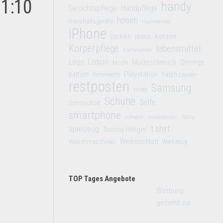
 1:10
handy
Gesichtspflege
Handpflege
hosen
Haushaltsgeräte
Hygieneartikel
iPhone
jacken
jeans
Kerzen
Körperpflege
lebensmittel
Küchengeräte
Lego
Lotion
Modeschmuck
Mode
Ohrringe
Playstation
parfüm
Perlenkette
Ralph Lauren
restposten
Samsung
röcke
Schuhe
Seife
Schmuckset
smartphone
Sony
software
sonderposten
t shirt
spielzeug
Tommy Hilfiger
Weihnachten
Waschmaschinen
Werkzeug
TOP Tages Angebote
Werbung
geziehlt zur