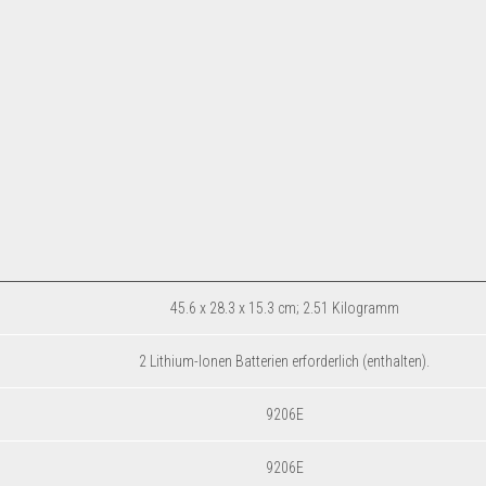
‎45.6 x 28.3 x 15.3 cm; 2.51 Kilogramm
‎2 Lithium-Ionen Batterien erforderlich (enthalten).
‎9206E
‎9206E