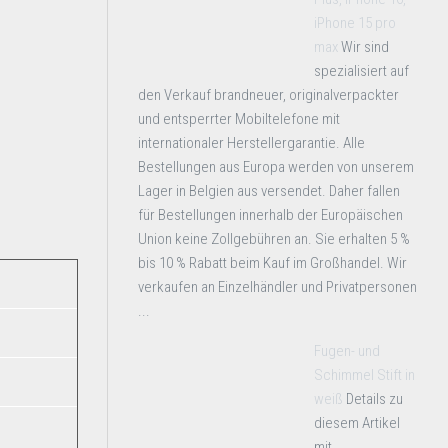
iPhone 15 pro
max
Wir sind
spezialisiert auf
den Verkauf brandneuer, originalverpackter
und entsperrter Mobiltelefone mit
internationaler Herstellergarantie. Alle
Bestellungen aus Europa werden von unserem
Lager in Belgien aus versendet. Daher fallen
für Bestellungen innerhalb der Europäischen
Union keine Zollgebühren an. Sie erhalten 5 %
bis 10 % Rabatt beim Kauf im Großhandel. Wir
verkaufen an Einzelhändler und Privatpersonen
...
Fugen- und
Schimmel Stift in
weiß
Details zu
diesem Artikel
mit