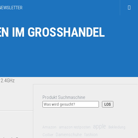
NEWSLETTER
N IM GROSSHANDEL
 2.4GHz
Produkt Suchmaschine
LOS
apple
Amazon
amazon restposten
Bekleidung
Damenschuhe
Collier
fashion