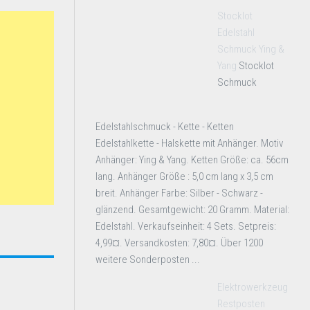
Stocklot
Edelstahl
Schmuck Ying &
Yang
Stocklot
Schmuck
Edelstahlschmuck - Kette - Ketten
Edelstahlkette - Halskette mit Anhänger. Motiv
Anhänger: Ying & Yang. Ketten Größe: ca. 56cm
lang. Anhänger Größe : 5,0 cm lang x 3,5 cm
breit. Anhänger Farbe: Silber - Schwarz -
glänzend. Gesamtgewicht: 20 Gramm. Material:
Edelstahl. Verkaufseinheit: 4 Sets. Setpreis:
4,99¤. Versandkosten: 7,80¤. Über 1200
weitere Sonderposten ...
Elektrowerkzeug
Restposten