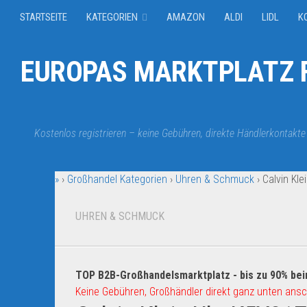
STARTSEITE
KATEGORIEN
AMAZON
ALDI
LIDL
K
EUROPAS MARKTPLATZ F
Kostenlos registrieren – keine Gebühren, direkte Händlerkontakte
»
›
Großhandel Kategorien
›
Uhren & Schmuck
›
Calvin Kl
UHREN & SCHMUCK
TOP B2B-Großhandelsmarktplatz - bis zu 90% bei
Keine Gebühren, Großhändler direkt ganz unten ansc