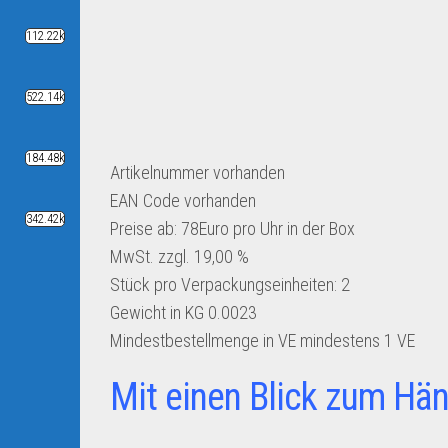
112.22k
522.14k
184.48k
Artikelnummer
vorhanden
EAN Code
vorhanden
342.42k
Preise ab: 78Euro pro Uhr in der Box
MwSt. zzgl. 19,00 %
Stück pro Verpackungseinheiten:
2
Gewicht in KG
0.0023
Mindestbestellmenge in VE
mindestens 1 VE
Mit einen Blick zum Hän