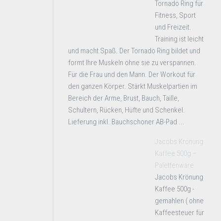
Tornado Ring für
Fitness, Sport
und Freizeit.
Training ist leicht
und macht Spaß. Der Tornado Ring bildet und
formt Ihre Muskeln ohne sie zu verspannen.
Für die Frau und den Mann. Der Workout für
den ganzen Körper. Stärkt Muskelpartien im
Bereich der Arme, Brust, Bauch, Taille,
Schultern, Rücken, Hüfte und Schenkel.
Lieferung inkl. Bauchschoner AB-Pad ...
Jacobs Krönung
Kaffee 500g –
Palettenware
Jacobs Krönung
Kaffee 500g -
gemahlen ( ohne
Kaffeesteuer für