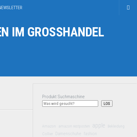
NEWSLETTER
N IM GROSSHANDEL
Produkt Suchmaschine
LOS
apple
Amazon
amazon restposten
Bekleidung
Damenschuhe
Collier
fashion