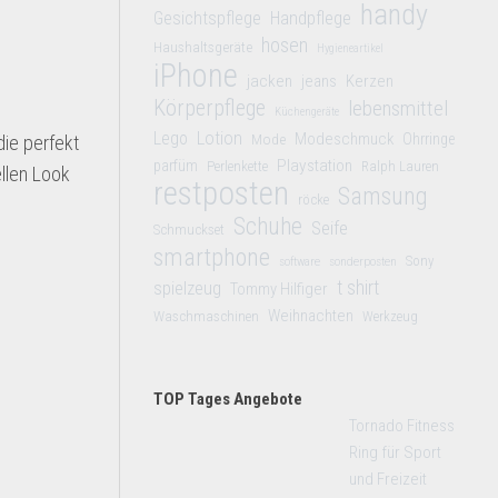
handy
Gesichtspflege
Handpflege
hosen
Haushaltsgeräte
Hygieneartikel
iPhone
jacken
jeans
Kerzen
Körperpflege
lebensmittel
Küchengeräte
Lego
Lotion
Modeschmuck
Mode
Ohrringe
die perfekt
Playstation
parfüm
Perlenkette
Ralph Lauren
ellen Look
restposten
Samsung
röcke
Schuhe
Seife
Schmuckset
smartphone
Sony
software
sonderposten
t shirt
spielzeug
Tommy Hilfiger
Weihnachten
Waschmaschinen
Werkzeug
TOP Tages Angebote
Tornado Fitness
Ring für Sport
und Freizeit