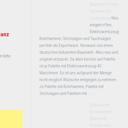
Baumarkt Posten
Neuware mit
Verpackung
Neu
eingetroffen,
Elektrowerkzeug
ganz
Bohrhammer, Stichsägen und Tauchsägen
perfekt als Exportware. Neuware von einen
deutschen bekannten Baumarkt. Alles neu und
 bitte.
original verpackt. Da alles bereits auf Palette
ist je Palette mit Elektrowerkzeug 40
Maschinen. Es ist uns aufgrund der Menge
nicht möglich Wünsche entgegen zu nehmen.
Je Palette mit Bohrhamme, Palette mit
Stichsägen und Paletten mit ...
Gebrauchte
Europaletten
(Klasse A)
trocken und