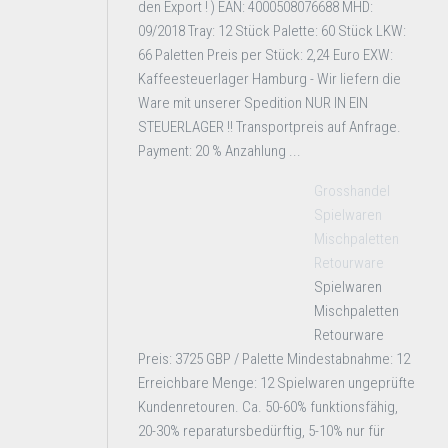
den Export ! ) EAN: 4000508076688 MHD:
09/2018 Tray: 12 Stück Palette: 60 Stück LKW:
66 Paletten Preis per Stück: 2,24 Euro EXW:
Kaffeesteuerlager Hamburg - Wir liefern die
Ware mit unserer Spedition NUR IN EIN
STEUERLAGER !! Transportpreis auf Anfrage.
Payment: 20 % Anzahlung ...
Grosshandel
Spielwaren
Mischpaletten
Retourware
Spielwaren
Mischpaletten
Retourware
Preis: 3725 GBP / Palette Mindestabnahme: 12
Erreichbare Menge: 12 Spielwaren ungeprüfte
Kundenretouren. Ca. 50-60% funktionsfähig,
20-30% reparatursbedürftig, 5-10% nur für