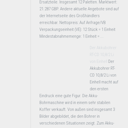
Ersatzteile. Insgesamt 12 Paletten. Marktwert:
21.287 GBP. Andere aktuelle Angebote sind auf
der Internetseite des Großhändlers
erreichbar. Nettopreis: Auf Anfrage/VB
Verpackungseinheit (VE): 12 Stück = 1 Einheit
Mindestabnahmemenge: 1 Einheit = ...
Der Akkubohrer
RT-CD 10,8/2 Li
von Einhell
Der
Akkubohrer RT-
CD 10,8/2 Li von
Einhell macht auf
den ersten
Eindruck eine gute Figur. Die Akku-
Bohrmaschine wird in einem sehr stabilen
Koffer verkauft. Von außen sind insgesamt 3
Bilder abgebildet, die den Bohrer in
verschiedenen Situationen zeigt. Zum Akku-