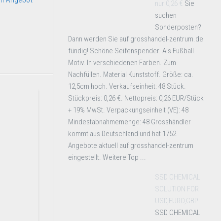
nur 0,26 €
Sie
suchen
Sonderposten?
Dann werden Sie auf grosshandel-zentrum.de
fündig! Schöne Seifenspender. Als Fußball
Motiv. In verschiedenen Farben. Zum
Nachfüllen. Material Kunststoff. Größe: ca.
12,5cm hoch. Verkaufseinheit: 48 Stück.
Stückpreis: 0,26 €. Nettopreis: 0,26 EUR/Stück
+ 19% MwSt. Verpackungseinheit (VE): 48
Mindestabnahmemenge: 48 Grosshändler
kommt aus Deutschland und hat 1752
Angebote aktuell auf grosshandel-zentrum
eingestellt. Weitere Top ...
SSD CHEMICAL
SOLUTION FOR
USD,EURO,GBP
SSD CHEMICAL