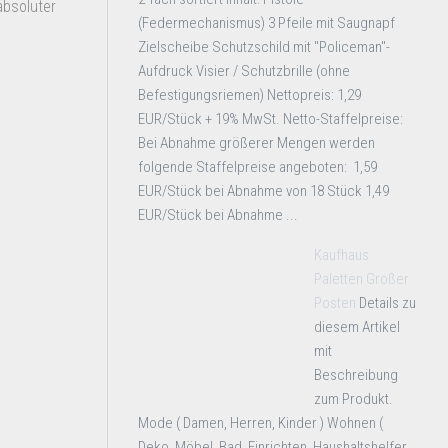
absoluter
(Federmechanismus) 3 Pfeile mit Saugnapf
Zielscheibe Schutzschild mit "Policeman"-
Aufdruck Visier / Schutzbrille (ohne
Befestigungsriemen) Nettopreis: 1,29
EUR/Stück + 19% MwSt. Netto-Staffelpreise:
Bei Abnahme größerer Mengen werden
folgende Staffelpreise angeboten: 1,59
EUR/Stück bei Abnahme von 18 Stück 1,49
EUR/Stück bei Abnahme ...
Kaufhaus
Paletten Großer
Posten
Details zu
diesem Artikel
mit
Beschreibung
zum Produkt.
Mode ( Damen, Herren, Kinder ) Wohnen (
Deko, Möbel, Bad, Einrichten, Haushaltshelfer,