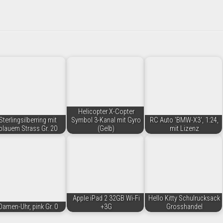
Helicopter X-Copter
Sterlingsilberring mit
Symbol 3-Kanal mit Gyro
RC Auto 'BMW-X3', 1:24,
blauem Strass Gr. 20
(Gelb)
mit Lizenz
Apple iPad 2 32GB Wi-Fi
Hello Kitty Schulrucksack
Damen-Uhr, pink Gr. 0
+3G
Grosshandel