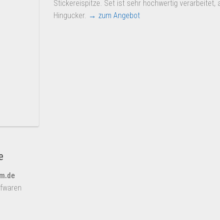
Stickereispitze. Set ist sehr hochwertig verarbeitet, 
Hingucker.
→ zum Angebot
e
um.de
pfwaren