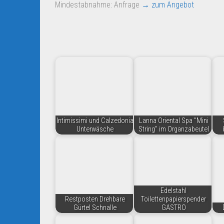
Mindestabnahme: Anfrage
→ zum Angebot
Intimissimi und Calzedonia
Lanna Oriental Spa "Mini
Unterwäsche
String" im Organzabeutel
Edelstahl
Restposten Drehbare
Toilettenpapierspender
Gürtel Schnalle
GASTRO