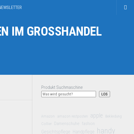
NEWSLETTER
N IM GROSSHANDEL
Produkt Suchmaschine
LOS
apple
Amazon
amazon restposten
Bekleidung
Damenschuhe
Collier
fashion
handy
Gesichtspflege
Handpflege