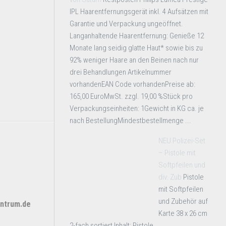
IPL Haarentfernungsgerät inkl. 4 Aufsätzen mit
Garantie und Verpackung ungeöffnet.
Langanhaltende Haarentfernung: Genieße 12
Monate lang seidig glatte Haut* sowie bis zu
92% weniger Haare an den Beinen nach nur
drei Behandlungen Artikelnummer
vorhandenEAN Code vorhandenPreise ab:
165,00 EuroMwSt. zzgl. 19,00 %Stück pro
Verpackungseinheiten: 1Gewicht in KG ca. je
nach BestellungMindestbestellmenge ...
NEU Polizei-Set
– Pistole mit
Softpfeilen und
div. Zub
Pistole
mit Softpfeilen
und Zubehör auf
ntrum.de
Karte 38 x 26 cm
2-fach sortiert Inhalt: Pistole