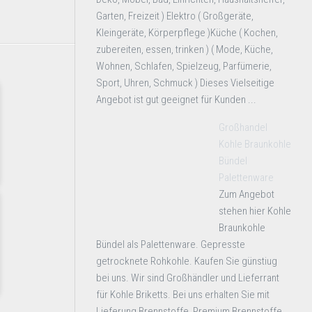
Garten, Freizeit ) Elektro ( Großgeräte,
Kleingeräte, Körperpflege )Küche ( Kochen,
zubereiten, essen, trinken ) ( Mode, Küche,
Wohnen, Schlafen, Spielzeug, Parfümerie,
Sport, Uhren, Schmuck ) Dieses Vielseitige
Angebot ist gut geeignet für Kunden ...
Großhandel
Kohle Braunkohle
Bündel
Palettenware
Zum Angebot
stehen hier Kohle
Braunkohle
Bündel als Palettenware. Gepresste
getrocknete Rohkohle. Kaufen Sie günstiug
bei uns. Wir sind Großhändler und Lieferrant
für Kohle Briketts. Bei uns erhalten Sie mit
Lieferung Brennstoffe, Premium Brennstoffe,