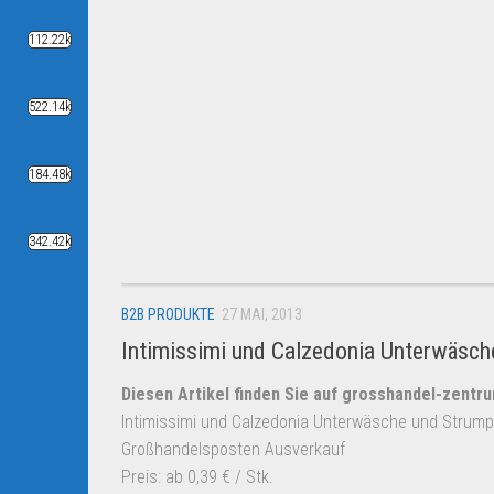
112.22k
522.14k
184.48k
342.42k
B2B PRODUKTE
27 MAI, 2013
Intimissimi und Calzedonia Unterwäsch
Diesen Artikel finden Sie auf grosshandel-zentr
Intimissimi und Calzedonia Unterwäsche und Strum
Großhandelsposten Ausverkauf
Preis: ab 0,39 € / Stk.