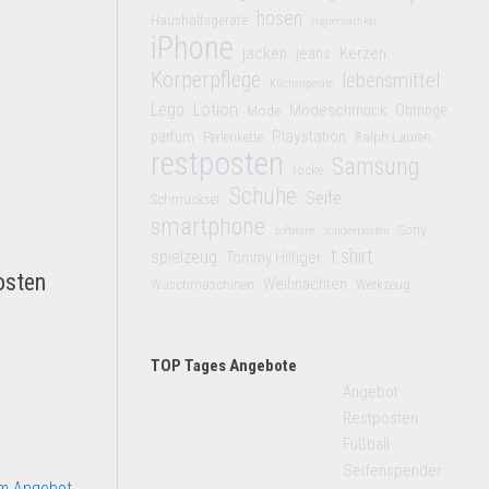
hosen
Haushaltsgeräte
Hygieneartikel
iPhone
jacken
jeans
Kerzen
Körperpflege
lebensmittel
Küchengeräte
Lego
Lotion
Modeschmuck
Mode
Ohrringe
Playstation
parfüm
Perlenkette
Ralph Lauren
restposten
Samsung
röcke
Schuhe
Seife
Schmuckset
smartphone
Sony
software
sonderposten
t shirt
spielzeug
Tommy Hilfiger
osten
Weihnachten
Waschmaschinen
Werkzeug
TOP Tages Angebote
Angebot
Restposten
Fußball
Seifenspender
m Angebot