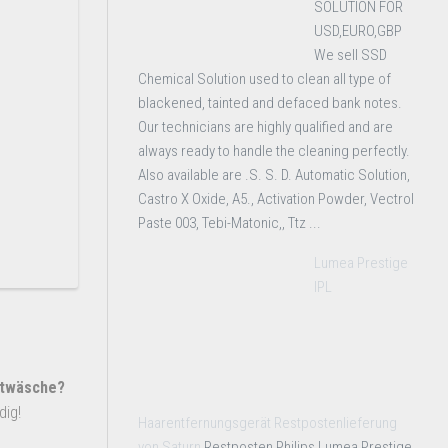
SOLUTION FOR
USD,EURO,GBP
We sell SSD
Chemical Solution used to clean all type of
blackened, tainted and defaced bank notes.
Our technicians are highly qualified and are
always ready to handle the cleaning perfectly.
Also available are .S. S. D. Automatic Solution,
Castro X Oxide, A5., Activation Powder, Vectrol
Paste 003, Tebi-Matonic,, Ttz ...
Lumea Prestige
IPL
htwäsche?
dig!
Haarentfernungsgerät Restpostenlieferung
von Saturn
Restposten Philips Lumea Prestige