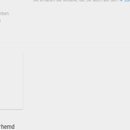
rben:
i
erhemd