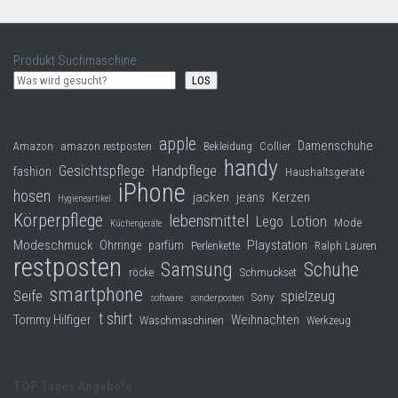
Produkt Suchmaschine
LOS
apple
Damenschuhe
Collier
Amazon
amazon restposten
Bekleidung
handy
Gesichtspflege
Handpflege
fashion
Haushaltsgeräte
iPhone
hosen
jacken
jeans
Kerzen
Hygieneartikel
Körperpflege
lebensmittel
Lego
Lotion
Mode
Küchengeräte
Modeschmuck
Playstation
Ohrringe
parfüm
Perlenkette
Ralph Lauren
restposten
Samsung
Schuhe
röcke
Schmuckset
smartphone
Seife
spielzeug
Sony
software
sonderposten
t shirt
Tommy Hilfiger
Weihnachten
Waschmaschinen
Werkzeug
TOP Tages Angebote