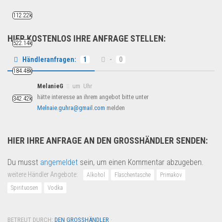
112.22k
HIER KOSTENLOS IHRE ANFRAGE STELLEN:
522.14k
Händleranfragen:
1
-
0
184.48k
MelanieG
um Uhr
hätte interesse an ihrem angebot bitte unter
342.42k
Melnaie.guhra@gmail.com
melden
HIER IHRE ANFRAGE AN DEN GROSSHÄNDLER SENDEN:
Du musst
angemeldet
sein, um einen Kommentar abzugeben.
weitere Händler Angebote:
Alkohol
Flaschentasche
Primakov
Spirituosen
Vodka
BETREUT DURCH:
DEN GROSSHÄNDLER
·