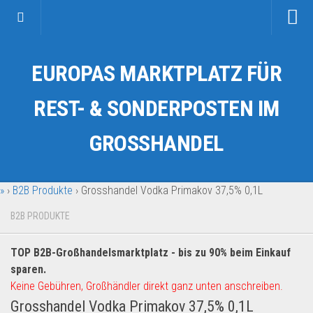
Startseite
EUROPAS MARKTPLATZ FÜR
Kategorien
Auto & Motorrad
REST- & SONDERPOSTEN IM
Drogerie & Tierbedarf
GROSSHANDEL
Fahrzeuge & Transport
Fashion & Mode
»
›
B2B Produkte
›
Grosshandel Vodka Primakov 37,5% 0,1L
Garten & Werkzeug
Geschäft, Büro & Schreibwaren
B2B PRODUKTE
Geschenkartikel
TOP B2B-Großhandelsmarktplatz - bis zu 90% beim Einkauf
Haushaltswaren
sparen.
Handy und Smartphone
Keine Gebühren, Großhändler direkt ganz unten anschreiben.
Grosshandel Vodka Primakov 37,5% 0,1L
Kosmetik & Pflege