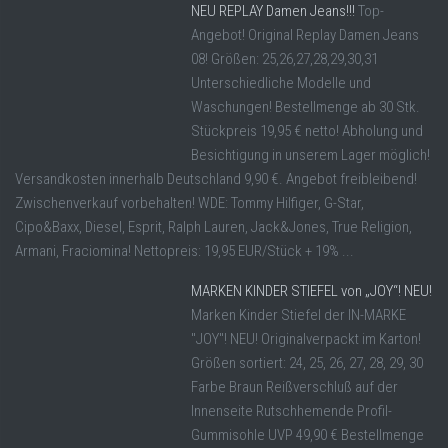
NEU REPLAY Damen Jeans!!!
Top-
Angebot! Original Replay Damen Jeans
08! Größen: 25,26,27,28,29,30,31
Unterschiedliche Modelle und
Waschungen! Bestellmenge ab 30 Stk.
Stückpreis 19,95 € netto! Abholung und
Besichtigung in unserem Lager möglich!
Versandkosten innerhalb Deutschland 9,90 €. Angebot freibleibend!
Zwischenverkauf vorbehalten! WDE: Tommy Hilfiger, G-Star,
Cipo&Baxx, Diesel, Esprit, Ralph Lauren, Jack&Jones, True Religion,
Armani, Fraciomina! Nettopreis: 19,95 EUR/Stück + 19% ...
MARKEN KINDER STIEFEL von „JOY“! NEU!
Marken Kinder Stiefel der IN-MARKE
"JOY"! NEU! Originalverpackt im Karton!
Größen sortiert: 24, 25, 26, 27, 28, 29, 30
Farbe Braun Reißverschluß auf der
Innenseite Rutschhemende Profil-
Gummisohle UVP 49,90 € Bestellmenge