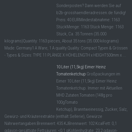
Sonderposten? Dann werden Sie auf
b2b-grosshaendleradressen.de fündig!
Preis: 40 EURMindestabnahme: 1163
StückMenge: 1163 Stück Menge: 1163
Stück, Ca. 35 Tonnen (35.000
kilograms)Quantity: 1163 pieces, About 35 tons (35.000 kilograms)
Made: Germany1 A Ware, 1 A quality Quality: Compact Typen & Grössen
- Types & Sizes: TYPE 11 PLÄNGE X HÖHELENGTH x HEIGHT500mm x ...
10 Liter (11,5kg) Eimer Heinz
Tomatenketchup
Großpackungen im
Eimer 10 Liter (11,5kg) Eimer Heinz
Tomatenketchup. Immer mit Aktuellen
MHD Zutaten:Tomaten (148g pro
100gTomato
Ketchup), Branntweinessig, Zucker, Salz,
Gewürz- und Kräuterextrakte (enthält Sellerie), Gewürze
Nährwertangaben:Brennwert: 435 KJBrennwert: 102 KcalFett: 0,1
gdavon-gesättigte Fettsäuren: <0,1 gKohlenhydrate: 23,2 gdavon-