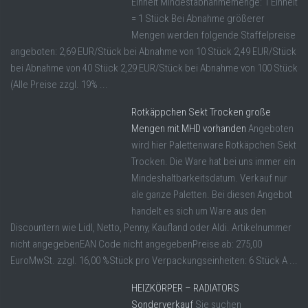
Einheit Mindestabnahmemenge: 1 Einheit
= 1 Stück Bei Abnahme größerer
Mengen werden folgende Staffelpreise
angeboten: 2,69 EUR/Stück bei Abnahme von 10 Stück 2,49 EUR/Stück
bei Abnahme von 40 Stück 2,29 EUR/Stück bei Abnahme von 100 Stück
(Alle Preise zzgl. 19% ...
Rotkäppchen Sekt Trocken große
Mengen mit MHD vorhanden
Angeboten
wird hier Palettenware Rotkäpchen Sekt
Trocken. Die Ware hat bei uns immer ein
Mindeshaltbarkeitsdatum. Verkauf nur
ale ganze Paletten. Bei diesen Angebot
handelt es sich um Ware aus den
Discountern wie Lidl, Netto, Penny, Kaufland oder Aldi. Artikelnummer
nicht angegebenEAN Code nicht angegebenPreise ab: 275,00
EuroMwSt. zzgl. 16,00 %Stück pro Verpackungseinheiten: 6 Stück A ...
HEIZKÖRPER – RADIATORS
Sonderverkauf
Sie suchen