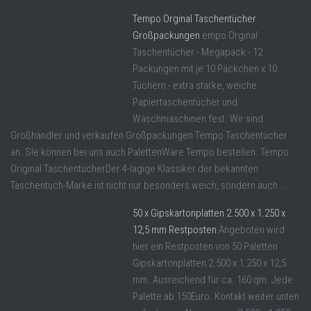
Tempo Orginal Taschentücher
Großpackungen
empo Orginal
Taschentücher - Megapack - 12
Packungen mit je 10 Päckchen x 10
Tüchern - extra starke, weiche
Papiertaschentücher und
Waschmaschinen fest. Wir sind
Großhändler und verkaufen Großpackungen Tempo Taschentücher
an. SIe können bei uns auch PalettenWare Tempo bestellen. Tempo
Original TaschentücherDer 4-lagige Klassiker der bekannten
Taschentuch-Marke ist nicht nur besonders weich, sondern auch ...
50 x Gipskartonplatten 2.500 x 1.250 x
12,5 mm Restposten
Angeboten wird
hier ein Restposten von 50 Paletten
Gipskartonplatten 2.500 x 1.250 x 12,5
mm. Ausreichend für ca. 160 qm. Jede
Palette ab 150Euro. Kontakt weiter unten