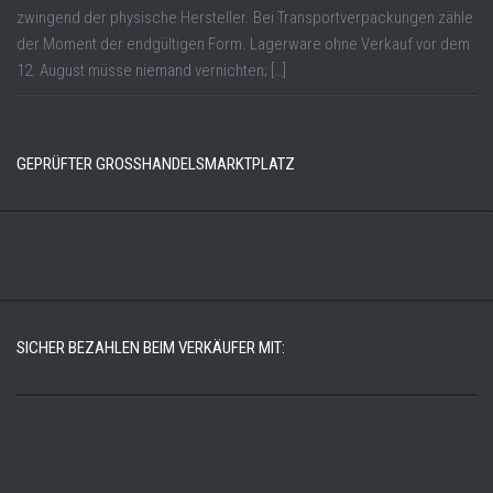
zwingend der physische Hersteller. Bei Transportverpackungen zähle
der Moment der endgültigen Form. Lagerware ohne Verkauf vor dem
12. August müsse niemand vernichten; […]
GEPRÜFTER GROSSHANDELSMARKTPLATZ
SICHER BEZAHLEN BEIM VERKÄUFER MIT: