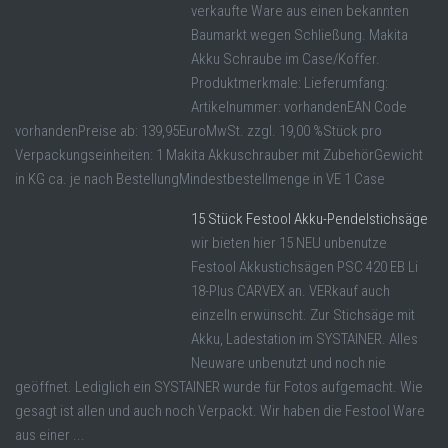
verkaufte Ware aus einen bekannten
Baumarkt wegen Schließung. Makita
Akku Schraube im Case/Koffer.
Produktmerkmale: Lieferumfang:
Artikelnummer: vorhandenEAN Code
vorhandenPreise ab: 139,95EuroMwSt. zzgl. 19,00 %Stück pro
Verpackungseinheiten: 1 Makita Akkuschrauber mit ZubehörGewicht
in KG ca. je nach BestellungMindestbestellmenge in VE 1 Case
15 Stück Festool Akku-Pendelstichsäge
wir bieten hier 15 NEU unbenutze
Festool Akkustichsägen PSC 420 EB Li
18-Plus CARVEX an. VERkauf auch
einzelln erwünscht. Zur Stichsäge mit
Akku, Ladestation im SYSTAINER. Alles
Neuware unbenutzt und noch nie
geöffnet. Lediglich ein SYSTAINER wurde für Fotos aufgemacht. Wie
gesagt ist allen und auch noch Verpackt. Wir haben die Festool Ware
aus einer ...