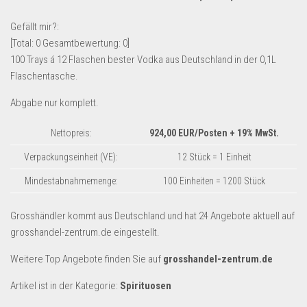
Lebensmittel & Getränke
Gefällt mir?:
Multimedia & Elektro
[Total:
0
Gesamtbewertung:
0
]
100 Trays á 12 Flaschen bester Vodka aus Deutschland in der 0,1L
Münzen
Flaschentasche.
Spielzeug & Games
Abgabe nur komplett.
Schuhe & Accessoires
Sport & Freizeit
Nettopreis:
924,00
EUR/Posten
+ 19% MwSt.
Uhren & Schmuck
Verpackungseinheit (VE):
12 Stück = 1 Einheit
Wohnen & Einrichten
Mindestabnahmemenge:
100 Einheiten = 1200 Stück
Restposten-Angebote
Grosshändler kommt aus Deutschland und hat 24 Angebote aktuell auf
Restposten für Privatpersonen
grosshandel-zentrum.de eingestellt.
eBay Restposten kaufen
Weitere Top Angebote finden Sie auf
grosshandel-zentrum.de
Sonderposten-Angebote
Artikel ist in der Kategorie:
Spirituosen
Saison & Eventprodkte