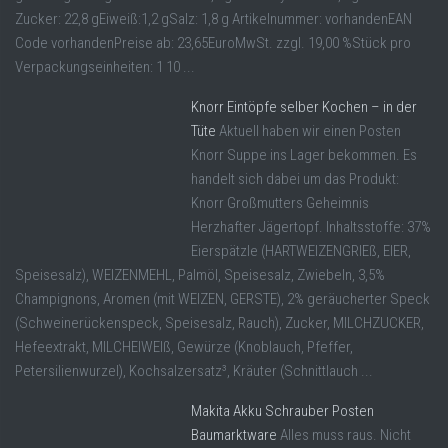
Zucker: 22,8 gEiweiß:1,2 gSalz: 1,8 g Artikelnummer: vorhandenEAN
Code vorhandenPreise ab: 23,65EuroMwSt. zzgl. 19,00 %Stück pro
Verpackungseinheiten: 1 10 ...
Knorr Eintöpfe selber Kochen – in der
Tüte
Aktuell haben wir einen Posten
Knorr Suppe ins Lager bekommen. Es
handelt sich dabei um das Produkt:
Knorr Großmutters Geheimnis
Herzhafter Jägertopf. Inhaltsstoffe: 37%
Eierspätzle (HARTWEIZENGRIEß, EIER,
Speisesalz), WEIZENMEHL, Palmöl, Speisesalz, Zwiebeln, 3,5%
Champignons, Aromen (mit WEIZEN, GERSTE), 2% geräucherter Speck
(Schweinerückenspeck, Speisesalz, Rauch), Zucker, MILCHZUCKER,
Hefeextrakt, MILCHEIWEIß, Gewürze (Knoblauch, Pfeffer,
Petersilienwurzel), Kochsalzersatz³, Kräuter (Schnittlauch ...
Makita Akku Schrauber Posten
Baumarktware
Alles muss raus. Nicht