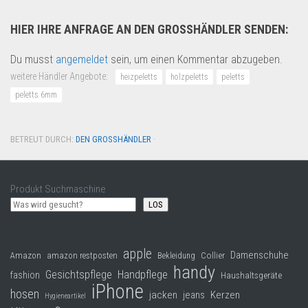
HIER IHRE ANFRAGE AN DEN GROSSHÄNDLER SENDEN:
Du musst
angemeldet
sein, um einen Kommentar abzugeben.
weitere Händler Angebote:
heizpeletts
holzpeletts
peletts
peletts 6mm
BETREUT DURCH:
DEN GROSSHÄNDLER
·
Produkt Suchmaschine
LOS
apple
Damenschuhe
Collier
Amazon
amazon restposten
Bekleidung
handy
Gesichtspflege
Handpflege
fashion
Haushaltsgeräte
iPhone
hosen
jacken
jeans
Kerzen
Hygieneartikel