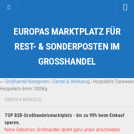
Startseite
EUROPAS MARKTPLATZ FÜR
Kategorien
Auto & Motorrad
REST- & SONDERPOSTEN IM
Drogerie & Tierbedarf
GROSSHANDEL
Fahrzeuge & Transport
Fashion & Mode
»
›
Großhandel Kategorien
›
Garten & Werkzeug
›
Holzpellets Sackware
Garten & Werkzeug
Heizpellets 6mm 1000Kg
Geschäft, Büro & Schreibwaren
GARTEN & WERKZEUG
Geschenkartikel
Haushaltswaren
TOP B2B-Großhandelsmarktplatz - bis zu 90% beim Einkauf
Handy und Smartphone
sparen.
Keine Gebühren, Großhändler direkt ganz unten anschreiben.
Kosmetik & Pflege