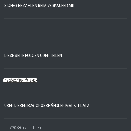
SICHER BEZAHLEN BEIM VERKÄUFER MIT:
DIESE SEITE FOLGEN ODER TEILEN:
112.22k
522.14k
184.48k
342.42k
ÜBER DIESEN B2B-GROSSHÄNDLER MARKTPLATZ
#20780 (kein Titel)