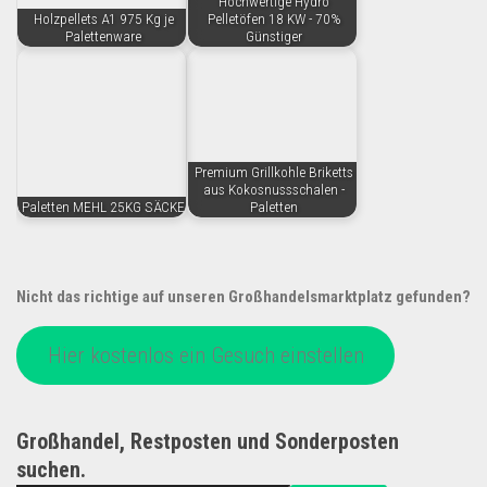
Hochwertige Hydro
Holzpellets A1 975 Kg je
Pelletöfen 18 KW - 70%
Palettenware
Günstiger
Premium Grillkohle Briketts
aus Kokosnussschalen -
Paletten MEHL 25KG SÄCKE
Paletten
Nicht das richtige auf unseren Großhandelsmarktplatz gefunden?
Hier kostenlos ein Gesuch einstellen
Großhandel, Restposten und Sonderposten
suchen.