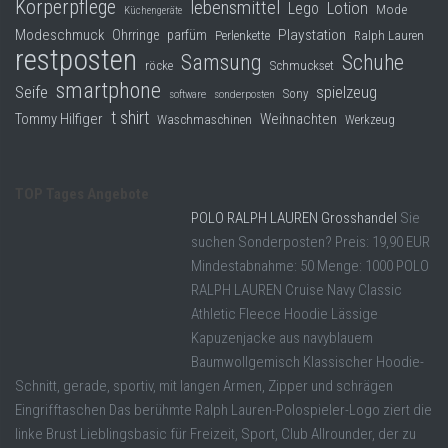
Körperpflege
lebensmittel
Lego
Lotion
Mode
Küchengeräte
Modeschmuck
Playstation
Ohrringe
parfüm
Perlenkette
Ralph Lauren
restposten
Samsung
Schuhe
röcke
Schmuckset
smartphone
Seife
spielzeug
Sony
software
sonderposten
t shirt
Tommy Hilfiger
Weihnachten
Waschmaschinen
Werkzeug
TOP Tages Angebote
POLO RALPH LAUREN Grosshandel
Sie
suchen Sonderposten? Preis: 19,90 EUR
Mindestabnahme: 50 Menge: 1000 POLO
RALPH LAUREN Cruise Navy Classic
Athletic Fleece Hoodie Lässige
Kapuzenjacke aus navyblauem
Baumwollgemisch Klassischer Hoodie-
Schnitt, gerade, sportiv, mit langen Armen, Zipper und schrägen
Eingrifftaschen Das berühmte Ralph Lauren-Polospieler-Logo ziert die
linke Brust Lieblingsbasic für Freizeit, Sport, Club Allrounder, der zu