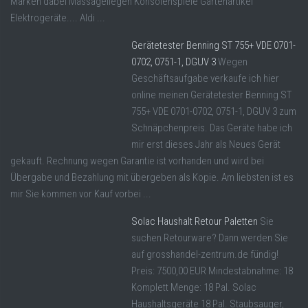
Marken dabei Massageliegen Konsolenspiele Gartenartikel
Elektrogeräte.... Aldi ...
Gerätetester Benning ST 755+ VDE 0701-
0702, 0751-1, DGUV 3
Wegen
Geschäftsaufgabe verkaufe ich hier
online meinen Gerätetester Benning ST
755+ VDE 0701-0702, 0751-1, DGUV 3 zum
Schnäpchenpreis. Das Geräte habe ich
mir erst dieses Jahr als Neues Gerät
gekauft. Rechnung wegen Garantie ist vorhanden und wird bei
Übergabe und Bezahlung mit übergeben als Kopie. Am liebsten ist es
mir Sie kommen vor Kauf vorbei ...
Solac Haushalt Retour Paletten
Sie
suchen Retourware? Dann werden Sie
auf grosshandel-zentrum.de fündig!
Preis: 7500,00 EUR Mindestabnahme: 18
Komplett Menge: 18 Pal. Solac
Haushaltsgeräte 18 Pal. Staubsauger,