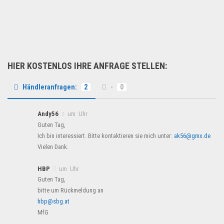
MS Office 2016 Profession...
Geschäft, Büro & Schreibwaren
HIER KOSTENLOS IHRE ANFRAGE STELLEN:
Händleranfragen:
2
-
0
Andy56
um Uhr
Guten Tag,
Ich bin interessiert. Bitte kontaktieren sie mich unter:
ak56@gmx.de
Vielen Dank.
HBP
um Uhr
Guten Tag,
bitte um Rückmeldung an
hbp@sbg.at
MfG