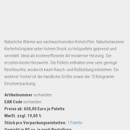
Dropshipping-Produkte
B2B Produkte
Grosshandel
Amazon
Aldi
Natürliche Wärme aus nachwachsenden Rohstoffen. Naturbelassene
Kieferholzspäne unter hohem Druck zu Holzpellets gepresst und
Lidl
veredelt. Ideal als kosteneffiziente Art moderner Heizung. Sie
erzielen beste Heizwerte. Die Pellets enthalten eine sehr geringe
Kostenlos verkaufen
Restfeuchte, wodurch kaum Rauch- und Rußbildung entstehen. Ein
Anmelden
weiterer Vorteil ist die handliche Größe sowie die 15 Kilogramm
Einzelverpackung.
Kostenlos Registrieren
Artikelnummer
vorhanden
Newsletter
EAN Code
vorhanden
Preise ab: 650,00 Euro je Palette
MwSt. zzgl. 19,00 %
Stück pro Verpackungseinheiten:
1
Palette
Gewicht in KG ca. je nach Bestellung