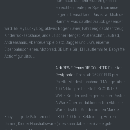
oder auch Kundenretouren genannt
erreichten heute per Spedition unser
Lager in Deuschland. Das ist wirklich der
Hammer was da alles zurück gesendet
wird. BB My Lucky Dog, aktives Bogenklavier, Fahrzeuglöschfahrzeug,
Kinderrucksackhase, andalusischer Hengst, Piratenschiff, Laufrad,
Andreashaus, Abenteuerspielplatz, Bagger und LKW, eiserne
Eisenbahnschienen, Motorrad, BB Little Girl, EH Lauflernhilfe, Babyaffe,
Actionfigur Jitsu ...
Aldi REWE Penny DISCOUNTER Paletten
Restposten
Preis: ab 269,00 EUR pro
Palette Mindestabnahme: 1 Menge: über
100 Artikel pro Palette DISCOUNTER
WARE Sonderposten gemischter Posten
A Ware Überproduktionen Top Aktuelle
Ware ideal für Sonderposten Märkte
Ebay....... jede Paletten enthält 300 - 400 Teile Bekleidung, Herren,
Damen, Kinder Haushaltsware (alles kann dabei sein) viele gute