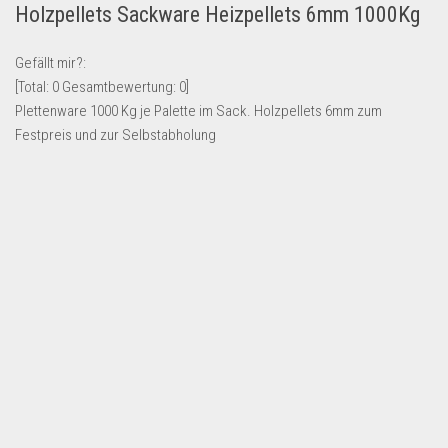
Holzpellets Sackware Heizpellets 6mm 1000Kg
Lebensmittel & Getränke
Multimedia & Elektro
Gefällt mir?:
[Total:
0
Gesamtbewertung:
0
]
Münzen
Plettenware 1000 Kg je Palette im Sack. Holzpellets 6mm zum
Spielzeug & Games
Festpreis und zur Selbstabholung
Schuhe & Accessoires
Sport & Freizeit
Uhren & Schmuck
Wohnen & Einrichten
Restposten-Angebote
Restposten für Privatpersonen
eBay Restposten kaufen
Sonderposten-Angebote
Saison & Eventprodkte