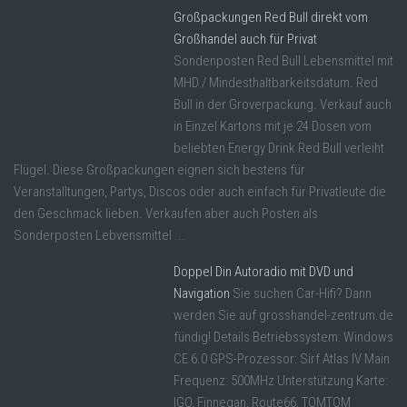
Großpackungen Red Bull direkt vom
Großhandel auch für Privat
Sondenposten Red Bull Lebensmittel mit
MHD / Mindesthaltbarkeitsdatum. Red
Bull in der Groverpackung. Verkauf auch
in Einzel Kartons mit je 24 Dosen vom
beliebten Energy Drink Red Bull verleiht
Flügel. Diese Großpackungen eignen sich bestens für
Veranstalltungen, Partys, Discos oder auch einfach für Privatleute die
den Geschmack lieben. Verkaufen aber auch Posten als
Sonderposten Lebvensmittel ...
Doppel Din Autoradio mit DVD und
Navigation
Sie suchen Car-Hifi? Dann
werden Sie auf grosshandel-zentrum.de
fündig! Details Betriebssystem: Windows
CE 6.0 GPS-Prozessor: Sirf Atlas IV Main
Frequenz: 500MHz Unterstützung Karte:
IGO, Finnegan, Route66, TOMTOM