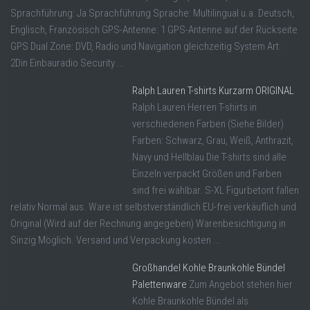
Sprachführung: Ja Sprachführung Sprache: Multilingual u.a. Deutsch,
Englisch, Französisch GPS-Antenne: 1 GPS-Antenne auf der Rückseite
GPS Dual Zone: DVD, Radio und Navigation gleichzeitig System Art:
2Din Einbauradio Security ...
Ralph Lauren T-shirts Kurzarm ORIGINAL
Ralph Lauren Herren T-shirts in
verschiedenen Farben (Siehe Bilder)
Farben: Schwarz, Grau, Weiß, Anthrazit,
Navy und Hellblau Die T-shirts sind alle
Einzeln verpackt Größen und Farben
sind frei wählbar. S-XL Figurbetont fallen
relativ Normal aus. Ware ist selbstverständlich EU-frei verkäuflich und
Original (Wird auf der Rechnung angegeben) Warenbesichtigung in
Sinzig Möglich. Versand und Verpackung kosten ...
Großhandel Kohle Braunkohle Bündel
Palettenware
Zum Angebot stehen hier
Kohle Braunkohle Bündel als