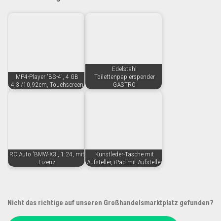
Edelstahl
MP4-Player 'BS-4', 4 GB
Toilettenpapierspender
4,3'/10,92cm, Touchscreen
GASTRO
RC Auto 'BMW-X3', 1:24, mit
Kunstleder-Tasche mit
Lizenz
Aufsteller, iPad mit Aufsteller
Nicht das richtige auf unseren Großhandelsmarktplatz gefunden?