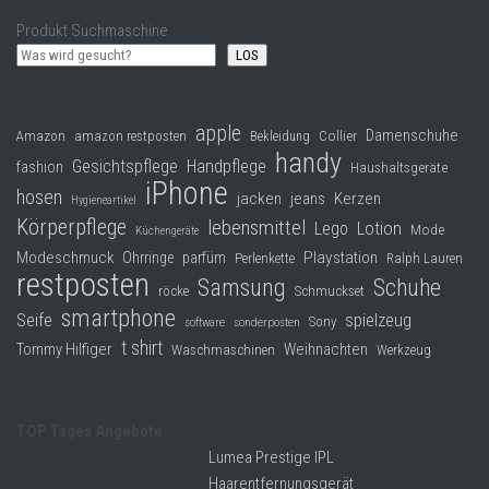
Produkt Suchmaschine
LOS
apple
Damenschuhe
Collier
Amazon
amazon restposten
Bekleidung
handy
Gesichtspflege
Handpflege
fashion
Haushaltsgeräte
iPhone
hosen
jacken
jeans
Kerzen
Hygieneartikel
Körperpflege
lebensmittel
Lego
Lotion
Mode
Küchengeräte
Modeschmuck
Playstation
Ohrringe
parfüm
Perlenkette
Ralph Lauren
restposten
Samsung
Schuhe
röcke
Schmuckset
smartphone
Seife
spielzeug
Sony
software
sonderposten
t shirt
Tommy Hilfiger
Weihnachten
Waschmaschinen
Werkzeug
TOP Tages Angebote
Lumea Prestige IPL
Haarentfernungsgerät