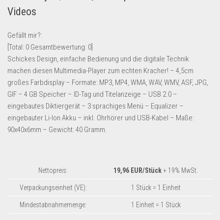
Videos
Lebensmittel & Getränke
Multimedia & Elektro
Gefällt mir?:
Münzen
[Total:
0
Gesamtbewertung:
0
]
Schickes Design, einfache Bedienung und die digitale Technik
Spielzeug & Games
machen diesen Multimedia-Player zum echten Kracher! – 4,5cm
Schuhe & Accessoires
großes Farbdisplay – Formate: MP3, MP4, WMA, WAV, WMV, ASF, JPG,
Sport & Freizeit
GIF – 4 GB Speicher – ID-Tag und Titelanzeige – USB 2.0 –
eingebautes Diktiergerät – 3 sprachiges Menü – Equalizer –
Uhren & Schmuck
eingebauter Li-Ion Akku – inkl. Ohrhörer und USB-Kabel – Maße:
Wohnen & Einrichten
90x40x6mm – Gewicht: 40 Gramm.
Restposten-Angebote
Restposten für Privatpersonen
Nettopreis:
19,96 EUR/Stück
+ 19% MwSt.
eBay Restposten kaufen
Verpackungseinheit (VE):
1 Stück = 1 Einheit
Sonderposten-Angebote
Mindestabnahmemenge:
1 Einheit = 1 Stück
Saison & Eventprodkte