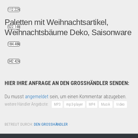
112.22k
Paletten mit Weihnachtsartikel,
522.14k
Weihnachtsbäume Deko, Saisonware
184.48k
28 Paletten mit künstliche...
Saison & Eventprodkte
342.42k
HIER IHRE ANFRAGE AN DEN GROSSHÄNDLER SENDEN:
Du musst
angemeldet
sein, um einen Kommentar abzugeben.
weitere Händler Angebote:
MP3
mp3-player
MP4
Musik
Video
BETREUT DURCH:
DEN GROSSHÄNDLER
·