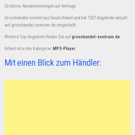
Dropshipping-Produkte
Größerer Abnahmemengen auf Anfrage.
B2B Produkte
Grosshändler kommt aus Deutschland und hat 1337 Angebote aktuell
Grosshandel
auf grosshandel-zentrum.de eingestellt.
Amazon
Weitere Top Angebote finden Sie auf
grosshandel-zentrum.de
Aldi
Artikel ist in der Kategorie:
MP3-Player
Lidl
Mit einen Blick zum Händler:
Kostenlos verkaufen
Anmelden
Kostenlos Registrieren
Newsletter