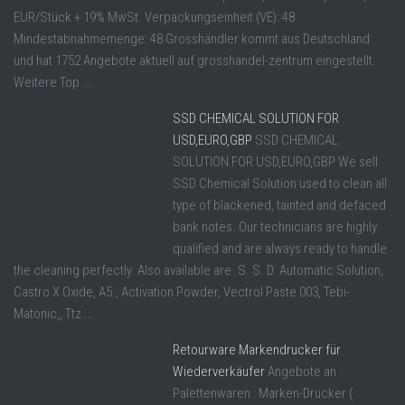
EUR/Stück + 19% MwSt. Verpackungseinheit (VE): 48
Mindestabnahmemenge: 48 Grosshändler kommt aus Deutschland
und hat 1752 Angebote aktuell auf grosshandel-zentrum eingestellt.
Weitere Top ...
SSD CHEMICAL SOLUTION FOR
USD,EURO,GBP
SSD CHEMICAL
SOLUTION FOR USD,EURO,GBP We sell
SSD Chemical Solution used to clean all
type of blackened, tainted and defaced
bank notes. Our technicians are highly
qualified and are always ready to handle
the cleaning perfectly. Also available are .S. S. D. Automatic Solution,
Castro X Oxide, A5., Activation Powder, Vectrol Paste 003, Tebi-
Matonic,, Ttz ...
Retourware Markendrucker für
Wiederverkäufer
Angebote an
Palettenwaren : Marken-Drucker (