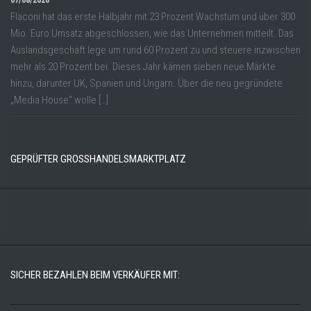
07/08/2026
Flaconi hat das erste Halbjahr mit 23 Prozent Wachstum und über 300
Mio. Euro Umsatz abgeschlossen, wie das Unternehmen mitteilt. Das
Auslandsgeschäft lege um rund 60 Prozent zu und steuere inzwischen
mehr als 20 Prozent bei. Dieses Jahr kämen sieben neue Märkte
hinzu, darunter UK, Spanien und Ungarn. Über die neu gegründete
„Media House“ wolle […]
GEPRÜFTER GROSSHANDELSMARKTPLATZ
SICHER BEZAHLEN BEIM VERKÄUFER MIT: