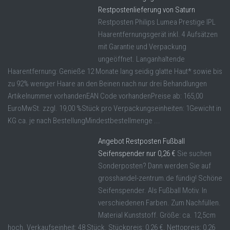
Restpostenlieferung von Saturn
Restposten Philips Lumea Prestige IPL
Haarentfernungsgerät inkl. 4 Aufsätzen
mit Garantie und Verpackung
ungeöffnet. Langanhaltende
Haarentfernung: Genieße 12 Monate lang seidig glatte Haut* sowie bis
zu 92% weniger Haare an den Beinen nach nur drei Behandlungen
Artikelnummer vorhandenEAN Code vorhandenPreise ab: 165,00
EuroMwSt. zzgl. 19,00 %Stück pro Verpackungseinheiten: 1Gewicht in
KG ca. je nach BestellungMindestbestellmenge ...
Angebot Restposten Fußball
Seifenspender nur 0,26 €
Sie suchen
Sonderposten? Dann werden Sie auf
grosshandel-zentrum.de fündig! Schöne
Seifenspender. Als Fußball Motiv. In
verschiedenen Farben. Zum Nachfüllen.
Material Kunststoff. Größe: ca. 12,5cm
hoch. Verkaufseinheit: 48 Stück. Stückpreis: 0,26 €. Nettopreis: 0,26