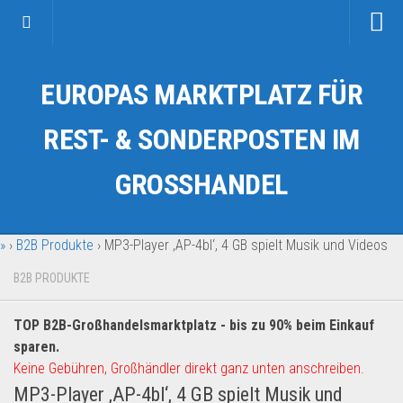
Startseite
EUROPAS MARKTPLATZ FÜR
Kategorien
Auto & Motorrad
REST- & SONDERPOSTEN IM
Drogerie & Tierbedarf
GROSSHANDEL
Fahrzeuge & Transport
Fashion & Mode
»
›
B2B Produkte
›
MP3-Player ‚AP-4bl‘, 4 GB spielt Musik und Videos
Garten & Werkzeug
Geschäft, Büro & Schreibwaren
B2B PRODUKTE
Geschenkartikel
TOP B2B-Großhandelsmarktplatz - bis zu 90% beim Einkauf
Haushaltswaren
sparen.
Handy und Smartphone
Keine Gebühren, Großhändler direkt ganz unten anschreiben.
MP3-Player ‚AP-4bl‘, 4 GB spielt Musik und
Kosmetik & Pflege