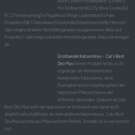
More Combo Produktpaket: DJI Mini 5
Pro Drohne mit RC2 Fly More ComboDJI
RC 2 Fernsteuerung3 x Flugakkus2-Wege-Ladestation3 x Paar
PropellerUSB-C-DatenkabelSchutzhülleSchultertascheND-Filterset1
Jahr eingeschränkte Herstellergarantie (ausgenommen Akku und
Propeller)1 Jahr eingeschränkte Herstellergarantie (Akku mit weniger
als ...
Großhandel Katzenstreu – Cat`s Best
Öko Plus
Dieses Produkt ist bis zu 3 x
ergiebiger als herkömmliches
klumpendes Katzenstreu, denn
Flüssigkeit wird im Kapillarsystem der
natürlichen Pflanzenfasern viel
effektiver gebunden. Dadurch ist Cats
Best Öko Plus sehr viel sparsamer im Verbrauch und damit auch
deutlich wirtschaftlicher als viele anderen Katzenstreus. Cats Best
ÖkoPlus besteht aus Pflanzenfaser-Pellets. Deshalb ist es viel leichter
und ...