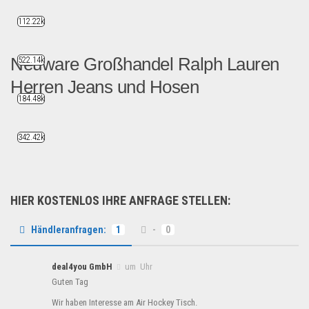
112.22k
Neuware Großhandel Ralph Lauren
522.14k
Herren Jeans und Hosen
184.48k
Wir sind Gro0händler Zustä...
Fashion & Mode
342.42k
HIER KOSTENLOS IHRE ANFRAGE STELLEN:
Händleranfragen:
1
-
0
deal4you GmbH
um Uhr
Guten Tag
Wir haben Interesse am Air Hockey Tisch.