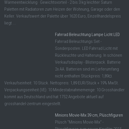
Wärmeentwicklung · Gewichtsvorteil - 2 bis 3 kg leichter Saturn
Paletten mit Radiatoren zum Heizen der Wohnung, Garage oder den
Keller. Verkaufswert der Palette über 1620 Euro, Einzellhandelspreis
liegt ...
Fahrrad Beleuchtung Lampe Licht LED
Fahrrad Beleuchtungs Set -
Sonderposten. LED Fahrrad Licht mit
Rückleuchte und Halterung. In schönen
Verkaufsdisplay - Blisterpack. Batterie
2x AA. Batterien sind im Lieferumfang
nicht enthalten Stückpreis: 1,89¤.
Verkaufseinheit: 10 Stück. Nettopreis: 1,89 EUR/Stück + 19% MwSt.
Verpackungseinheit (VE): 10 Mindestabnahmemenge: 10 Grosshändler
kommt aus Deutschland und hat 1752 Angebote aktuell auf
grosshandel-zentrum eingestellt.
Minions Movie-Mix 39 cm, Plüschfiguren
Plüsch "Minions Movie-Mix" -
Plüschfiguren zum neuen Kinofilm 2015