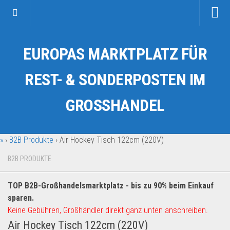
Startseite
EUROPAS MARKTPLATZ FÜR
Kategorien
Auto & Motorrad
REST- & SONDERPOSTEN IM
Drogerie & Tierbedarf
GROSSHANDEL
Fahrzeuge & Transport
Fashion & Mode
»
›
B2B Produkte
›
Air Hockey Tisch 122cm (220V)
Garten & Werkzeug
Geschäft, Büro & Schreibwaren
B2B PRODUKTE
Geschenkartikel
TOP B2B-Großhandelsmarktplatz - bis zu 90% beim Einkauf
Haushaltswaren
sparen.
Handy und Smartphone
Keine Gebühren, Großhändler direkt ganz unten anschreiben.
Air Hockey Tisch 122cm (220V)
Kosmetik & Pflege