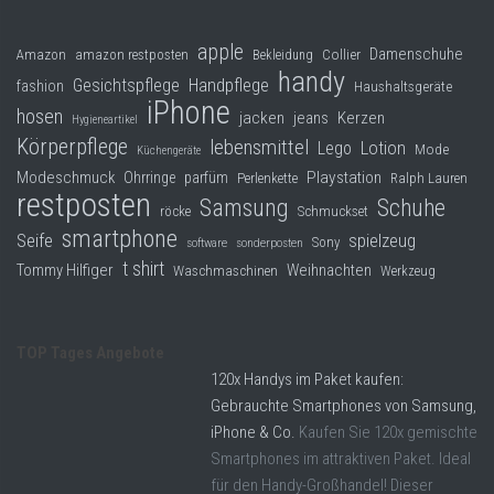
apple
Damenschuhe
Collier
Amazon
amazon restposten
Bekleidung
handy
Gesichtspflege
Handpflege
fashion
Haushaltsgeräte
iPhone
hosen
jacken
jeans
Kerzen
Hygieneartikel
Körperpflege
lebensmittel
Lego
Lotion
Mode
Küchengeräte
Modeschmuck
Playstation
Ohrringe
parfüm
Perlenkette
Ralph Lauren
restposten
Samsung
Schuhe
röcke
Schmuckset
smartphone
Seife
spielzeug
Sony
software
sonderposten
t shirt
Tommy Hilfiger
Weihnachten
Waschmaschinen
Werkzeug
TOP Tages Angebote
120x Handys im Paket kaufen:
Gebrauchte Smartphones von Samsung,
iPhone & Co.
Kaufen Sie 120x gemischte
Smartphones im attraktiven Paket. Ideal
für den Handy-Großhandel! Dieser