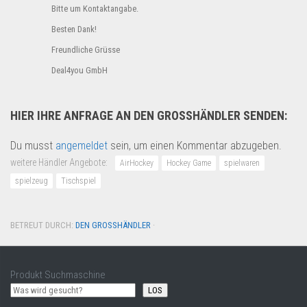
Bitte um Kontaktangabe.
Besten Dank!
Freundliche Grüsse
Deal4you GmbH
HIER IHRE ANFRAGE AN DEN GROSSHÄNDLER SENDEN:
Du musst
angemeldet
sein, um einen Kommentar abzugeben.
weitere Händler Angebote:
AirHockey
Hockey Game
spielwaren
spielzeug
Tischspiel
BETREUT DURCH:
DEN GROSSHÄNDLER
·
Produkt Suchmaschine
LOS