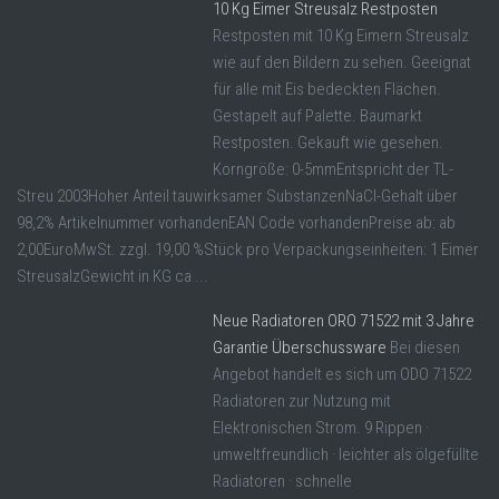
10 Kg Eimer Streusalz Restposten
Restposten mit 10 Kg Eimern Streusalz
wie auf den Bildern zu sehen. Geeignat
für alle mit Eis bedeckten Flächen.
Gestapelt auf Palette. Baumarkt
Restposten. Gekauft wie gesehen.
Korngröße: 0-5mmEntspricht der TL-
Streu 2003Hoher Anteil tauwirksamer SubstanzenNaCl-Gehalt über
98,2% Artikelnummer vorhandenEAN Code vorhandenPreise ab: ab
2,00EuroMwSt. zzgl. 19,00 %Stück pro Verpackungseinheiten: 1 Eimer
StreusalzGewicht in KG ca ...
Neue Radiatoren ORO 71522 mit 3 Jahre
Garantie Überschussware
Bei diesen
Angebot handelt es sich um ODO 71522
Radiatoren zur Nutzung mit
Elektronischen Strom. 9 Rippen ·
umweltfreundlich · leichter als ölgefüllte
Radiatoren · schnelle