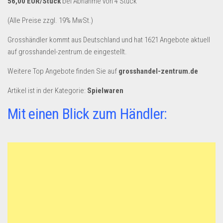
56,00 EUR/Stück
bei Abnahme von 4 Stück
Dropshipping-Produkte
B2B Produkte
(Alle Preise zzgl. 19% MwSt.)
Grosshandel
Grosshändler kommt aus Deutschland und hat 1621 Angebote aktuell
auf grosshandel-zentrum.de eingestellt.
Amazon
Weitere Top Angebote finden Sie auf
Aldi
grosshandel-zentrum.de
Lidl
Artikel ist in der Kategorie:
Spielwaren
Kostenlos verkaufen
Mit einen Blick zum Händler:
Anmelden
Kostenlos Registrieren
Newsletter