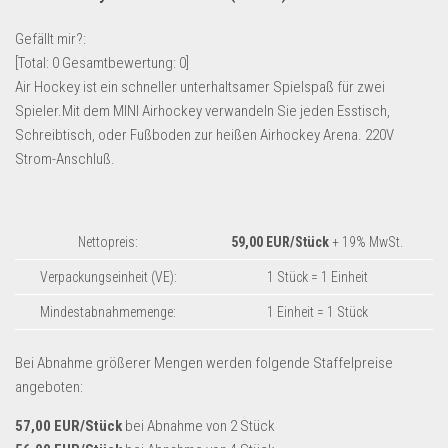
Lebensmittel & Getränke
Gefällt mir?:
Multimedia & Elektro
[Total:
0
Gesamtbewertung:
0
]
Air Hockey ist ein schneller unterhaltsamer Spielspaß für zwei
Münzen
Spieler.Mit dem MINI Airhockey verwandeln Sie jeden Esstisch,
Spielzeug & Games
Schreibtisch, oder Fußboden zur heißen Airhockey Arena. 220V
Schuhe & Accessoires
Strom-Anschluß.
Sport & Freizeit
Uhren & Schmuck
Nettopreis:
59,00 EUR/Stück
+ 19% MwSt.
Wohnen & Einrichten
Verpackungseinheit (VE):
1 Stück = 1 Einheit
Restposten-Angebote
Mindestabnahmemenge:
1 Einheit = 1 Stück
Restposten für Privatpersonen
eBay Restposten kaufen
Bei Abnahme größerer Mengen werden folgende Staffelpreise
angeboten:
Sonderposten-Angebote
Saison & Eventprodkte
57,00 EUR/Stück
bei Abnahme von 2 Stück