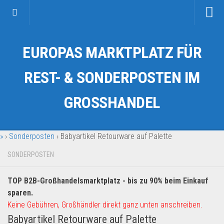
Startseite
EUROPAS MARKTPLATZ FÜR
Kategorien
Auto & Motorrad
REST- & SONDERPOSTEN IM
Drogerie & Tierbedarf
GROSSHANDEL
Fahrzeuge & Transport
Fashion & Mode
»
›
Sonderposten
›
Babyartikel Retourware auf Palette
Garten & Werkzeug
Geschäft, Büro & Schreibwaren
SONDERPOSTEN
Geschenkartikel
TOP B2B-Großhandelsmarktplatz - bis zu 90% beim Einkauf
Haushaltswaren
sparen.
Handy und Smartphone
Keine Gebühren, Großhändler direkt ganz unten anschreiben.
Babyartikel Retourware auf Palette
Kosmetik & Pflege