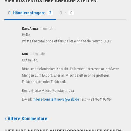
HIER KOSTENLOS IHRE ANFRAGE STELLEN:
Händleranfragen:
2
-
0
KaroArma
um Uhr
Hello,
Whats the total price of this pallet with the delivery to LTU ?
MIK
um Uhr
Guten Tag,
bitte um telefonischen Kontakt. Es besteht Interesse an größeren
Mengen zum Export. Eher an Mischpaletten ohne größeren
Elektrogeräte oder Elektronik.
Beste Grüße Milena Konstantinova
E-Mail:
milena-konstantinova@web.de
Tel.: +4917634193484
« Ältere Kommentare