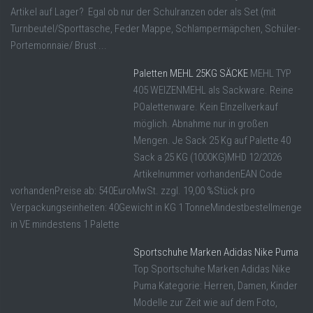
Artikel auf Lager? Egal ob nur der Schulranzen oder als Set (mit
Turnbeutel/Sporttasche, Feder Mappe, Schlampermäpchen, Schüler-
Portemonnaie/ Brust ...
Paletten MEHL 25KG SÄCKE
MEHL TYP
405 WEIZENMEHL als Sackware. Reine
POalettenware. Kein EInzellverkauf
möglich. Abnahme nur in großen
Mengen. Je Sack 25 Kg auf Palette 40
Sack a 25 KG (1000KG)MHD 12/2026
Artikelnummer vorhandenEAN Code
vorhandenPreise ab: 540EuroMwSt. zzgl. 19,00 %Stück pro
Verpackungseinheiten: 40Gewicht in KG 1 TonneMindestbestellmenge
in VE mindestens 1 Palette
Sportschuhe Marken Adidas Nike Puma
Top Sportschuhe Marken Adidas Nike
Puma Kategorie: Herren, Damen, Kinder
Modelle zur Zeit wie auf dem Foto,