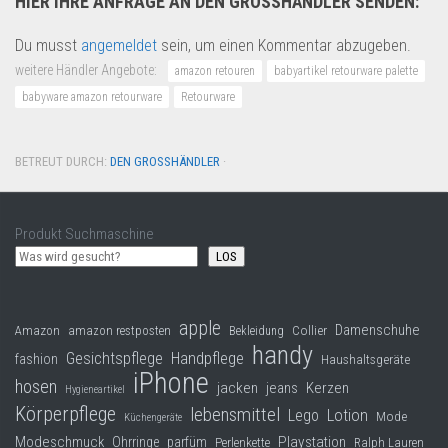
HIER IHRE ANFRAGE AN DEN GROSSHÄNDLER SENDEN:
Du musst
angemeldet
sein, um einen Kommentar abzugeben.
weitere Händler Angebote:
amazon retouren
babyartikel retourware palette
babyware amazon retourware
Retourware
BETREUT DURCH:
DEN GROSSHÄNDLER
·
Produkt Suchmaschine
LOS
apple
Damenschuhe
Collier
Amazon
amazon restposten
Bekleidung
handy
Gesichtspflege
Handpflege
fashion
Haushaltsgeräte
iPhone
hosen
jacken
jeans
Kerzen
Hygieneartikel
Körperpflege
lebensmittel
Lego
Lotion
Mode
Küchengeräte
Modeschmuck
Playstation
Ohrringe
parfüm
Perlenkette
Ralph Lauren