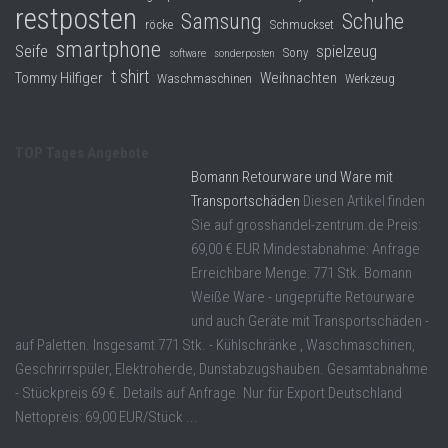
restposten
Samsung
Schuhe
röcke
Schmuckset
smartphone
Seife
spielzeug
Sony
software
sonderposten
t shirt
Tommy Hilfiger
Weihnachten
Waschmaschinen
Werkzeug
TOP Tages Angebote
Bomann Retourware und Ware mit
Transportschäden
Diesen Artikel finden
Sie auf grosshandel-zentrum.de Preis:
69,00 € EUR Mindestabnahme: Anfrage
Erreichbare Menge: 771 Stk. Bomann
Weiße Ware - ungeprüfte Retourware
und auch Geräte mit Transportschäden -
auf Paletten. Insgesamt 771 Stk. - Kühlschränke , Waschmaschinen,
Geschrirrspüler, Elektroherde, Dunstabzugshauben. Gesamtabnahme
- Stückpreis 69 €. Details auf Anfrage. Nur für Export Deutschland
Nettopreis: 69,00 EUR/Stück ...