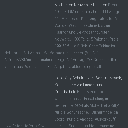
Mix Posten Neuware 5 Paletten
Preis:
19,50 EURMindestabnahme: 441Menge:
441 Mix-Posten Küchengeräte aller Art.
Von der Waschmaschine bis zum
Haarfön und Elektrozahnbürsten.
Neuware. 1500 Teile. 5 Paletten. Preis
199, 50 € pro Stück. Ohne Pakinglist.
Nettopreis:Auf Anfrage/VBVerpackungseinheit (VE):Auf
Anfrage/VBMindestabnahmemenge:Auf Anfrage/VB Grosshändler
kommt aus Polen und hat 359 Angebote aktuell eingestellt.
Hello Kitty Schulranzen, Schulrucksack,
Schultasche zur Einschulung
Grundschule
Hallo Meine Tochter
wünscht sich zur Einschulung im
September 2024 als Motiv "Hello Kitty"
für die Schultasche. Bisher finde ich
überall nur die Angabe "Ausverkauft"
bzw. "Nicht lieferbar" wenn ich online Suche. Hat hier jemand noch