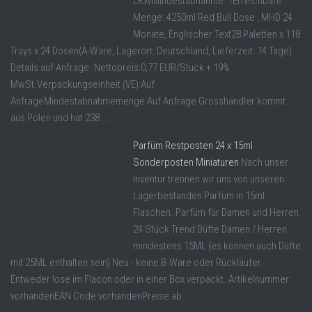
LKWMindestabnahme: 1Erreichbare
Menge: 4250ml Red Bull Dose , MHD 24
Monate, Englischer Text28 Paletten x 118
Trays x 24 Dosen(A-Ware, Lagerort: Deutschland, Lieferzeit: 14 Tage)
Details auf Anfrage. Nettopreis:0,77 EUR/Stück + 19%
MwSt.Verpackungseinheit (VE):Auf
AnfrageMindestabnahmemenge:Auf Anfrage Grosshändler kommt
aus Polen und hat 238 ...
Parfüm Restposten 24 x 15ml
Sonderposten Miniaturen
Nach unser
Inventur trennen wir uns von unseren
Lagerbeständen Parfüm in 15ml
Flaschen. Parfüm für Damen und Herren.
24 Stück Trend Düfte Damen / Herren
mindestens 15ML (es können auch Düfte
mit 25ML enthalten sein) Neu - keine B-Ware oder Rückläufer.
Entweder lose im Flacon oder in einer Box verpackt. Artikelnummer:
vorhandenEAN Code vorhandenPreise ab: ...