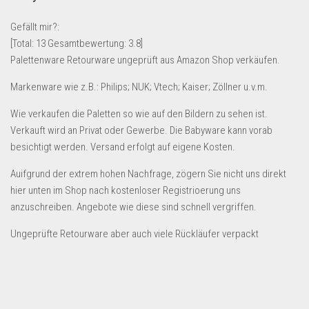
Lebensmittel & Getränke
Gefällt mir?:
Multimedia & Elektro
[Total:
13
Gesamtbewertung:
3.8
]
Palettenware Retourware ungeprüft aus Amazon Shop verkäufen.
Münzen
Spielzeug & Games
Markenware wie z.B.: Philips; NUK; Vtech; Kaiser; Zöllner u.v.m.
Schuhe & Accessoires
Wie verkaufen die Paletten so wie auf den Bildern zu sehen ist.
Verkauft wird an Privat oder Gewerbe. Die Babyware kann vorab
Sport & Freizeit
besichtigt werden. Versand erfolgt auf eigene Kosten.
Uhren & Schmuck
Auifgrund der extrem hohen Nachfrage, zögern Sie nicht uns direkt
Wohnen & Einrichten
hier unten im Shop nach kostenloser Registrioerung uns
Restposten-Angebote
anzuschreiben. Angebote wie diese sind schnell vergriffen.
Restposten für Privatpersonen
Ungeprüfte Retourware aber auch viele Rückläufer verpackt
eBay Restposten kaufen
Sonderposten-Angebote
Saison & Eventprodkte