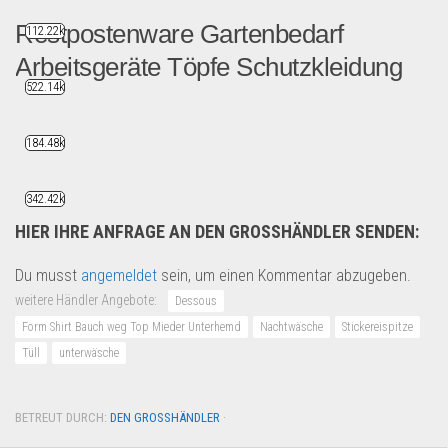
Restpostenware Gartenbedarf
112.22k
Arbeitsgeräte Töpfe Schutzkleidung
522.14k
Restposten Paletten Misch...
Restposten
184.48k
342.42k
HIER IHRE ANFRAGE AN DEN GROSSHÄNDLER SENDEN:
Du musst
angemeldet
sein, um einen Kommentar abzugeben.
weitere Händler Angebote:
Dessous
Form Shirt Bauch weg Top Mieder Unterhemd
Nachtwäsche
Stickereispitze
Tüll
unterwäsche
BETREUT DURCH:
DEN GROSSHÄNDLER
·