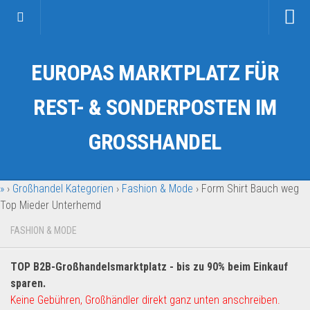
Startseite
EUROPAS MARKTPLATZ FÜR
Kategorien
Auto & Motorrad
REST- & SONDERPOSTEN IM
Drogerie & Tierbedarf
GROSSHANDEL
Fahrzeuge & Transport
Fashion & Mode
»
›
Großhandel Kategorien
›
Fashion & Mode
›
Form Shirt Bauch weg
Garten & Werkzeug
Top Mieder Unterhemd
Geschäft, Büro & Schreibwaren
FASHION & MODE
Geschenkartikel
Haushaltswaren
TOP B2B-Großhandelsmarktplatz - bis zu 90% beim Einkauf
Handy und Smartphone
sparen.
Keine Gebühren, Großhändler direkt ganz unten anschreiben.
Kosmetik & Pflege