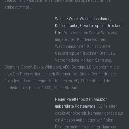
Deutschland Pauschal 7€ Versandkosten Europa Pauschal 17€
Artikelnummer ...
Weisse Ware: Waschmaschinen,
Kühlschränke, Geschirrspüler, Trockner,
Öfen
Wir verkaufen Weiße Ware aus
ungeprüften Kundenretouren.
Waschmaschinen, Kühlschränke,
Geschirrspüler, Trockner, Öfen usw.
Verschiedene Marken: Samsung,
Siemens, Bosch, Beko, Whirlpool, AEG, Gorenje, LG, Liebherr, Miele
u.v.a.Der Preis variiert je nach Warenart pro Stück. Der niedrigste
Preis liegt dabei für einen Karton bei ca. 50,- EUR netto und der
höchste Preis bei ca. 1.000,- EUR netto.Auf ...
Neuer Palettenposten Amazon
unberührte Postenware
125 Paletten
direkt Abholbereit. Kommen gerade aus
ein Amazon Außenlager von Polen.
Paletten stammen aus 1ter Hand und