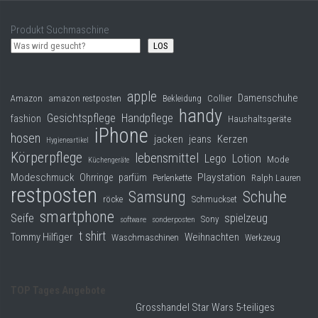
Produkt Suchmaschine
LOS
apple
Damenschuhe
Collier
Amazon
amazon restposten
Bekleidung
handy
Gesichtspflege
Handpflege
fashion
Haushaltsgeräte
iPhone
hosen
jacken
jeans
Kerzen
Hygieneartikel
Körperpflege
lebensmittel
Lego
Lotion
Mode
Küchengeräte
Modeschmuck
Playstation
Ohrringe
parfüm
Perlenkette
Ralph Lauren
restposten
Samsung
Schuhe
röcke
Schmuckset
smartphone
Seife
spielzeug
Sony
software
sonderposten
t shirt
Tommy Hilfiger
Weihnachten
Waschmaschinen
Werkzeug
TOP Tages Angebote
Grosshandel Star Wars 5-teiliges