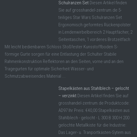
Schulranzen Set
Diesen Artikel finden
Sie auf grosshandel-zentrum.de 5-
teiliges Star Wars Schulranzen Set
Ergonomisch geformtes Rückenpolster
in Lendenwirbelbereich 2 Hauptfächer, 2
Seitentaschen, 1 vorderes Brotzeitfach
Mit leicht bedienbaren Schloss Stoßfester Kunsstoffboden S-
förmige Gurte sorgen für eine Entlastung der Schulter Stabile
Rahmenkonstruktion Reflektoren an den Seiten, vorne und an den
Tragegurten für optimale Sicherheit Wasser- und
Schmutzabweisendes Material ...
Stapelkästen aus Stahlblech – gelocht
– verzinkt
Diesen Artikel finden Sie auf
grosshandel-zentrum.de Produktcode:
AD97 Ihr Preis: €40,00 Stapelkästen aus
Stahlblech - gelocht - L 300 B 300 H 200
gelochte Metallkiste für die Industrie:
Das Lager- u. Tranportkästen-Sytem aus