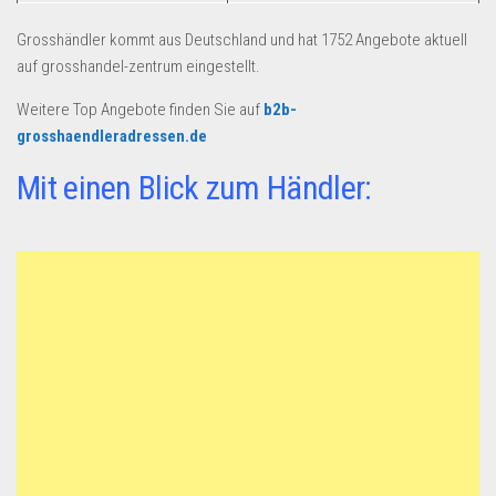
Dropshipping-Produkte
Grosshändler kommt aus Deutschland und hat 1752 Angebote aktuell
B2B Produkte
auf grosshandel-zentrum eingestellt.
Grosshandel
Weitere Top Angebote finden Sie auf
b2b-
Amazon
grosshaendleradressen.de
Aldi
Mit einen Blick zum Händler:
Lidl
Kostenlos verkaufen
Anmelden
Kostenlos Registrieren
Newsletter