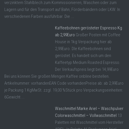
verzinktem Stahlblech zum Kommissionieren, Waschen oder zum
Lagern und für den Transport auf Bahn, Förderbändern oder LKW. In
verschiedenen Farben ausführbar. Die ...
Kaffeebohnen gerösteter Espresso Kg
ab 2,99Euro
Großer Posten mit Coffee
House in 1kg Verpackung hier ab
2,99Euro. DIe Kaffeebohnen sind
geröstet. Es handelt sich um den
Kaffeetyp Medium Roasted Espresso.
Der Verkaufspreis liegt bei 14,99Euro
Bei uns können Sie großen Mengen Kaffee onbline bestellen.
Artikelnummer: vorhandenEAN Code vorhandenPreise ab: ab 2,99Euro
je Packung 1 KgMwSt. zzgl. 19,00 %Stück pro Verpackungseinheiten:
6Gewicht ...
Waschmittel Marke Ariel – Waschpulver
Colorwaschmittel – Vollwaschmittel
13
Paletten mit Waschmittel vom Hersteller