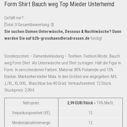
Form Shirt Bauch weg Top Mieder Unterhemd
Lebensmittel & Getränke
Multimedia & Elektro
Gefällt mir?:
[Total:
0
Gesamtbewertung:
0
]
Münzen
Sie suchen Damen Unterwäsche, Dessous & Nachtwäsche? Dann
Spielzeug & Games
werden Sie auf
b2b-grosshaendleradressen.de
fündig!
Schuhe & Accessoires
Sport & Freizeit
Sonderposten – Damenbekleidung – Textilien. Fashion Mode. Bauch
weg Form Shirt. Als Unterwäsche und Shirt zu tragen. Hält die Figur in
Uhren & Schmuck
Form. In verschiedenen Farben. Material: 85% Poliamide und 15%
Wohnen & Einrichten
Elastan. Markenhersteller Mala. In den Größen wie angegeben: M/L
Restposten-Angebote
,L/XL, XL/XXL. Waschbar bei 40 Grad. Verkaufseinheit: 12 Stück.
Stückpreis: 2,99 €.
Restposten für Privatpersonen
eBay Restposten kaufen
Nettopreis:
2,99 EUR/Stück
+ 19% MwSt.
Sonderposten-Angebote
Verpackungseinheit (VE):
12
Saison & Eventprodkte
Mindestabnahmemenge:
12