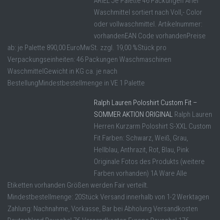
ARIEL Je Palette 46 Packungen Ariel
Waschmittel sortiert nach Voll,- Color
oder vollwaschmittel. Artikelnummer:
vorhandenEAN Code vorhandenPreise
ab: je Palette 890,00 EuroMwSt. zzgl. 19,00 %Stück pro
Verpackungseinheiten: 46 Packungen Waschmaschinen
WaschmittelGewicht in KG ca. je nach
BestellungMindestbestellmenge in VE 1 Palette
Ralph Lauren Poloshirt Custom Fit –
SOMMER AKTION ORIGINAL
Ralph Lauren
Herren Kurzarm Poloshirt S-XXL Custom
Fit Farben: Schwarz, Weiß, Grau,
Hellblau, Anthrazit, Rot, Blau, Pink
Originale Fotos des Produkts (weitere
Farben vorhanden) 1A Ware Alle
Etiketten vorhanden Größen werden Fair verteilt.
Mindestbestellmenge: 20Stück Versand innerhalb von 1-2 Werktagen
Zahlung: Nachnahme, Vorkasse, Bar bei Abholung Versandkosten