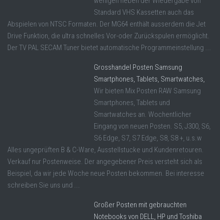
wenigen neben der Wiedergabe von
Standard VHS Kassetten auch das
Abspielen von NTSC Formaten. Der MG64 enthält ausserdem die Jet
Drive Funktion, die ultra schnelles Vor-oder Zurückspulen ermöglicht.
Der TV PAL SECAM Tuner bietet automatische Programmeinstellung ...
Grosshandel Posten Samsung
Smartphones, Tablets, Smartwatches,
Wir bieten Mix Posten RAW Samsung
Smartphones, Tablets und
Smartwatches an. Wochentlicher
Eingang von neuen Posten. S5, J300, S6,
S6 Edge, S7, S7 Edge, S8, S8 +, u.s.w
Alles ungeprüften B & C-Ware, Ausstellstucke und Kundenretouren.
Verkauf nur Postenweise. Der angegebener Preis versteht sich als
Beispiel, da wir jede Woche neue Posten bekommen. Bei interesse
schreiben Sie uns und ...
Großer Posten mit gebrauchten
Notebooks von DELL, HP und Toshiba