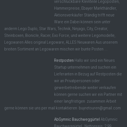
verschluckbare Kleinteile Legoposten,
Hammerpreise, Ebayer Markthändler,
Aktionsverkäufer Ständig trifft neue
Ware ein Dabei können sein unter
anderm Lego Duplo, Star Wars, Technik, Ninjago, City, Creator,
Steinboxen, Bionicle, Racer, Exo Force, und weitere Legomodelle,
Legowaren Alles original Legoware, ALLES Neuwaren Aus unserem
breiten Sortiment an Legowaren mischen wir bunte Posten ...
Restposten
Hallo wir sind ein Neues
Startup unternehmen und suchen ein
Lieferanten in Bezug auf Restposten die
wir an Privatpersonen oder
gewerbetreibende weiter verkaufen
können gerne suchen wir ein Partner mit
einer langfristigen zusammen Arbeit
gerne können sie uns per mail kontaktieren buyretouren@gmail.com
AbGymnic Bauchweggürtel
AbGymnic
Bauchweggürtel Nettopreis: 2,99