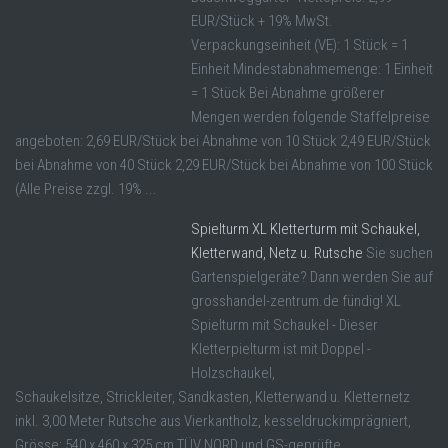
EUR/Stück + 19% MwSt.
Verpackungseinheit (VE): 1 Stück = 1
Einheit Mindestabnahmemenge: 1 Einheit
= 1 Stück Bei Abnahme größerer
Mengen werden folgende Staffelpreise
angeboten: 2,69 EUR/Stück bei Abnahme von 10 Stück 2,49 EUR/Stück
bei Abnahme von 40 Stück 2,29 EUR/Stück bei Abnahme von 100 Stück
(Alle Preise zzgl. 19% ...
Spielturm XL Kletterturm mit Schaukel,
Kletterwand, Netz u. Rutsche
Sie suchen
Gartenspielgeräte? Dann werden Sie auf
grosshandel-zentrum.de fündig! XL
Spielturm mit Schaukel - Dieser
Kletterpielturm ist mit Doppel -
Holzschaukel,
Schaukelsitze, Strickleiter, Sandkasten, Kletterwand u. Kletternetz
inkl. 3,00 Meter Rutsche aus Vierkantholz, kesseldruckimprägniert,
Grösse: 540 x 460 x 325 cm TÜV NORD und GS-geprüfte