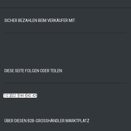
SICHER BEZAHLEN BEIM VERKÄUFER MIT:
DIESE SEITE FOLGEN ODER TEILEN:
112.22k
522.14k
184.48k
342.42k
ÜBER DIESEN B2B-GROSSHÄNDLER MARKTPLATZ