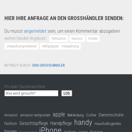
HIER IHRE ANFRAGE AN DEN GROSSHÄNDLER SENDEN:
Du musst
angemeldet
sein, um einen Kommentar abzugeben.
weitere Händler Angebote:
Faltkarton
Kartons
Kisten
Verpackungsmaterial
Wellpappen - Verpackung
BETREUT DURCH:
DEN GROSSHÄNDLER
·
Produkt Suchmaschine
LOS
apple
Damenschuhe
Collier
Amazon
amazon restposten
Bekleidung
handy
Gesichtspflege
Handpflege
fashion
Haushaltsgeräte
iPhone
hosen