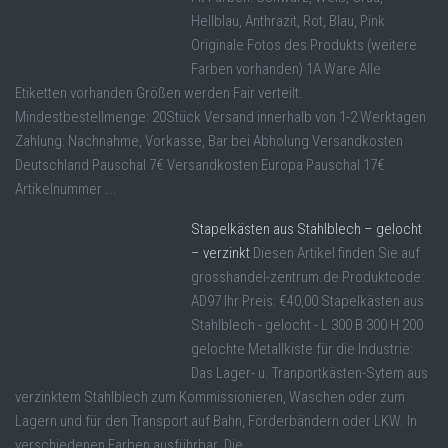
Hellblau, Anthrazit, Rot, Blau, Pink
Originale Fotos des Produkts (weitere
Farben vorhanden) 1A Ware Alle
Etiketten vorhanden Größen werden Fair verteilt.
Mindestbestellmenge: 20Stück Versand innerhalb von 1-2 Werktagen
Zahlung: Nachnahme, Vorkasse, Bar bei Abholung Versandkosten
Deutschland Pauschal 7€ Versandkosten Europa Pauschal 17€
Artikelnummer ...
Stapelkästen aus Stahlblech – gelocht
– verzinkt
Diesen Artikel finden Sie auf
grosshandel-zentrum.de Produktcode:
AD97 Ihr Preis: €40,00 Stapelkästen aus
Stahlblech - gelocht - L 300 B 300 H 200
gelochte Metallkiste für die Industrie:
Das Lager- u. Tranportkästen-Sytem aus
verzinktem Stahlblech zum Kommissionieren, Waschen oder zum
Lagern und für den Transport auf Bahn, Förderbändern oder LKW. In
verschiedenen Farben ausführbar. Die ...