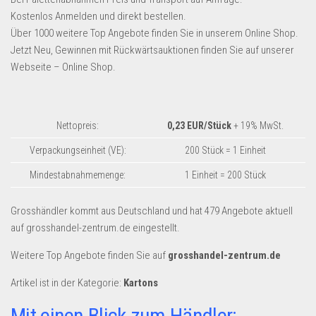
Dropshipping-Produkte
Kostenlos Anmelden und direkt bestellen.
B2B Produkte
Über 1000 weitere Top Angebote finden Sie in unserem Online Shop.
Jetzt Neu, Gewinnen mit Rückwärtsauktionen finden Sie auf unserer
Grosshandel
Webseite – Online Shop.
Amazon
Aldi
Nettopreis:
0,23 EUR/Stück
+ 19% MwSt.
Lidl
Verpackungseinheit (VE):
200 Stück = 1 Einheit
Kostenlos verkaufen
Mindestabnahmemenge:
1 Einheit = 200 Stück
Anmelden
Kostenlos Registrieren
Grosshändler kommt aus Deutschland und hat 479 Angebote aktuell
auf grosshandel-zentrum.de eingestellt.
Newsletter
Weitere Top Angebote finden Sie auf
grosshandel-zentrum.de
Artikel ist in der Kategorie:
Kartons
Mit einen Blick zum Händler: