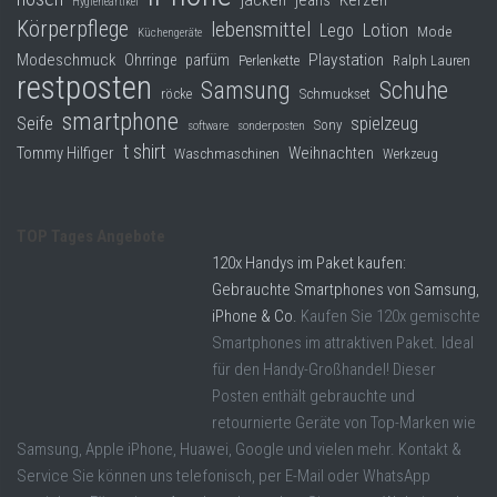
jacken
jeans
Kerzen
Hygieneartikel
Körperpflege
lebensmittel
Lego
Lotion
Mode
Küchengeräte
Modeschmuck
Playstation
Ohrringe
parfüm
Perlenkette
Ralph Lauren
restposten
Samsung
Schuhe
röcke
Schmuckset
smartphone
Seife
spielzeug
Sony
software
sonderposten
t shirt
Tommy Hilfiger
Weihnachten
Waschmaschinen
Werkzeug
TOP Tages Angebote
120x Handys im Paket kaufen:
Gebrauchte Smartphones von Samsung,
iPhone & Co.
Kaufen Sie 120x gemischte
Smartphones im attraktiven Paket. Ideal
für den Handy-Großhandel! Dieser
Posten enthält gebrauchte und
retournierte Geräte von Top-Marken wie
Samsung, Apple iPhone, Huawei, Google und vielen mehr. Kontakt &
Service Sie können uns telefonisch, per E-Mail oder WhatsApp