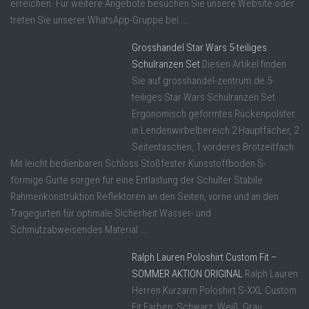
erreichen. Für weitere Angebote besuchen Sie unsere Website oder
treten Sie unserer WhatsApp-Gruppe bei ...
Grosshandel Star Wars 5-teiliges
Schulranzen Set
Diesen Artikel finden
Sie auf grosshandel-zentrum.de 5-
teiliges Star Wars Schulranzen Set
Ergonomisch geformtes Rückenpolster
in Lendenwirbelbereich 2 Hauptfächer, 2
Seitentaschen, 1 vorderes Brotzeitfach
Mit leicht bedienbaren Schloss Stoßfester Kunsstoffboden S-
förmige Gurte sorgen für eine Entlastung der Schulter Stabile
Rahmenkonstruktion Reflektoren an den Seiten, vorne und an den
Tragegurten für optimale Sicherheit Wasser- und
Schmutzabweisendes Material ...
Ralph Lauren Poloshirt Custom Fit –
SOMMER AKTION ORIGINAL
Ralph Lauren
Herren Kurzarm Poloshirt S-XXL Custom
Fit Farben: Schwarz, Weiß, Grau,