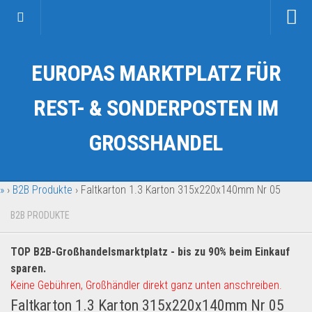
Startseite
EUROPAS MARKTPLATZ FÜR
Kategorien
Auto & Motorrad
REST- & SONDERPOSTEN IM
Drogerie & Tierbedarf
GROSSHANDEL
Fahrzeuge & Transport
Fashion & Mode
»
›
B2B Produkte
›
Faltkarton 1.3 Karton 315x220x140mm Nr 05
Garten & Werkzeug
Geschäft, Büro & Schreibwaren
B2B PRODUKTE
Geschenkartikel
TOP B2B-Großhandelsmarktplatz - bis zu 90% beim Einkauf
Haushaltswaren
sparen.
Handy und Smartphone
Keine Gebühren, Großhändler direkt ganz unten anschreiben.
Faltkarton 1.3 Karton 315x220x140mm Nr 05
Kosmetik & Pflege