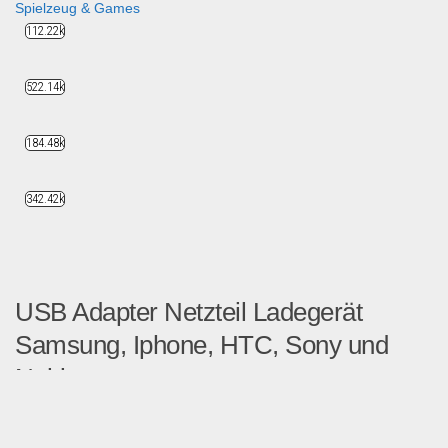
Spielzeug & Games
112.22k
522.14k
184.48k
342.42k
USB Adapter Netzteil Ladegerät
Samsung, Iphone, HTC, Sony und
Nokia
Direkt vom Fachhändler - US...
Multimedia & Elektro