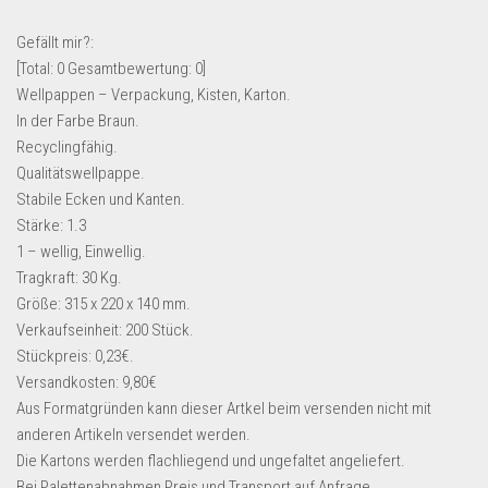
Lebensmittel & Getränke
Gefällt mir?:
Multimedia & Elektro
[Total:
0
Gesamtbewertung:
0
]
Wellpappen – Verpackung, Kisten, Karton.
Münzen
In der Farbe Braun.
Spielzeug & Games
Recyclingfähig.
Schuhe & Accessoires
Qualitätswellpappe.
Stabile Ecken und Kanten.
Sport & Freizeit
Stärke: 1.3
Uhren & Schmuck
1 – wellig, Einwellig.
Tragkraft: 30 Kg.
Wohnen & Einrichten
Größe: 315 x 220 x 140 mm.
Restposten-Angebote
Verkaufseinheit: 200 Stück.
Restposten für Privatpersonen
Stückpreis: 0,23€.
Versandkosten: 9,80€
eBay Restposten kaufen
Aus Formatgründen kann dieser Artkel beim versenden nicht mit
Sonderposten-Angebote
anderen Artikeln versendet werden.
Saison & Eventprodkte
Die Kartons werden flachliegend und ungefaltet angeliefert.
Bei Palettenabnahmen Preis und Transport auf Anfrage.