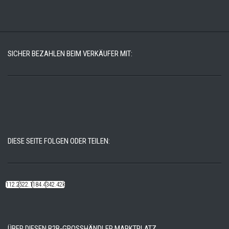
SICHER BEZAHLEN BEIM VERKÄUFER MIT:
DIESE SEITE FOLGEN ODER TEILEN:
112.22k
522.14k
184.48k
342.42k
ÜBER DIESEN B2B-GROSSHÄNDLER MARKTPLATZ