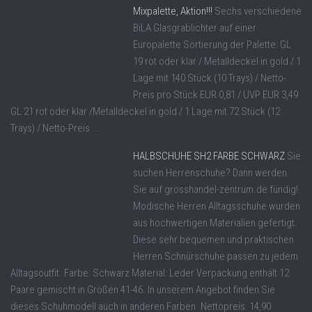
Mixpalette, Aktion!!!
Sechs verschiedene
BiLA Glasgrablichter auf einer
Europalette Sortierung der Palette: GL
19 rot oder klar / Metalldeckel in gold / 1
Lage mit 140 Stück (10 Trays) / Netto-
Preis pro Stück EUR 0,81 / UVP EUR 3,49
GL 21 rot oder klar /Metalldeckel in gold / 1 Lage mit 72 Stück (12
Trays) / Netto-Preis ...
HALBSCHUHE SH2 FARBE SCHWARZ
Sie
suchen Herrenschuhe? Dann werden
Sie auf grosshandel-zentrum.de fündig!
Modische Herren Alltagsschuhe wurden
aus hochwertigen Materialien gefertigt.
Diese sehr bequemen und praktischen
Herren Schnürschuhe passen zu jedem
Alltagsoutfit. Farbe: Schwarz Material: Leder Verpackung enthält 12
Paare gemischt in Größen 41-46. In unserem Angebot finden Sie
dieses Schuhmodell auch in anderen Farben. Nettopreis: 14,90