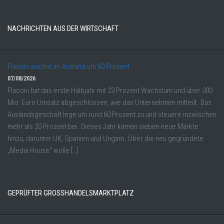
NACHRICHTEN AUS DER WIRTSCHAFT
Flaconi wächst im Ausland um 60 Prozent
07/08/2026
Flaconi hat das erste Halbjahr mit 23 Prozent Wachstum und über 300
Mio. Euro Umsatz abgeschlossen, wie das Unternehmen mitteilt. Das
Auslandsgeschäft lege um rund 60 Prozent zu und steuere inzwischen
mehr als 20 Prozent bei. Dieses Jahr kämen sieben neue Märkte
hinzu, darunter UK, Spanien und Ungarn. Über die neu gegründete
„Media House“ wolle […]
GEPRÜFTER GROSSHANDELSMARKTPLATZ