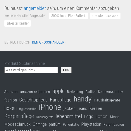
Du musst
angemeldet
sein, um einen Kommentar abzugeben.
weitere Händler Angebote:
300-Schuss Pfeif-Batterie
silvester feuerwerk
silvester knaller
BETREUT DURCH:
DEN GROSSHÄNDLER
·
Produkt Suchmaschine
LOS
apple
Damenschuhe
Collier
Amazon
amazon restposten
Bekleidung
handy
Gesichtspflege
Handpflege
fashion
Haushaltsgeräte
iPhone
hosen
jacken
jeans
Kerzen
Hygieneartikel
Körperpflege
lebensmittel
Lego
Lotion
Mode
Küchengeräte
Modeschmuck
Playstation
Ohrringe
parfüm
Perlenkette
Ralph Lauren