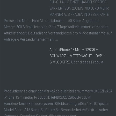
PUNCH ALLE EINZELHANDELSPREISE
VARRIERT VON 200 BIS 700 EURO MEHR
MÄNNER ALS FRAUEN IN DIESER PARTEI
Preise sind Netto: Euro Mindestabnahme: 50 Stück Angebotene
Menge: 500 Stück Lieferzeit: 2 bis 7 Tage Artikelnummer: vorhanden
Artikelstandort: Deutschland Versandkosten pro Mindestabnahme: auf
Anfrage € Versandunternehmen: ...
Apple iPhone 13 Mini – 128GB –
SCHWARZ – MITTERNACHT – OVP –
SIMLOCKFREI
Über dieses Produkt
ProduktkennzeichnungenMarkeAppleHerstellernummerMLK03ZD/AEAN0
iPhone 13 minieBay Product ID (ePID)2320328688Produkt
HauptmerkmaleBetriebssystemiOSBildschirmgröße5,4 ZollChipsatz
ModellApple A15 BionicStilCandy BarBesonderheitenElektronischer
Kompass, Gyroskop-Sensor, Näherungssensor,