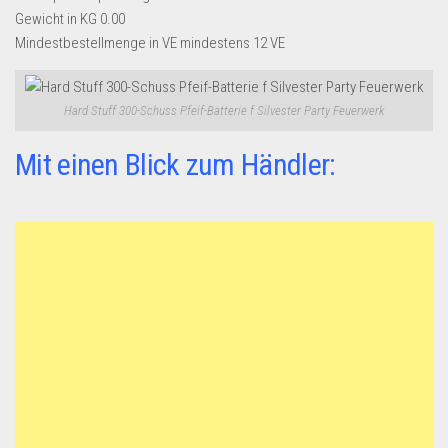
Dropshipping-Produkte
Gewicht in KG
0.00
B2B Produkte
Mindestbestellmenge in VE
mindestens 12 VE
Grosshandel
Amazon
Hard Stuff 300-Schuss Pfeif-Batterie f Silvester Party Feuerwerk
Aldi
Mit einen Blick zum Händler:
Lidl
Kostenlos verkaufen
Anmelden
Kostenlos Registrieren
Newsletter