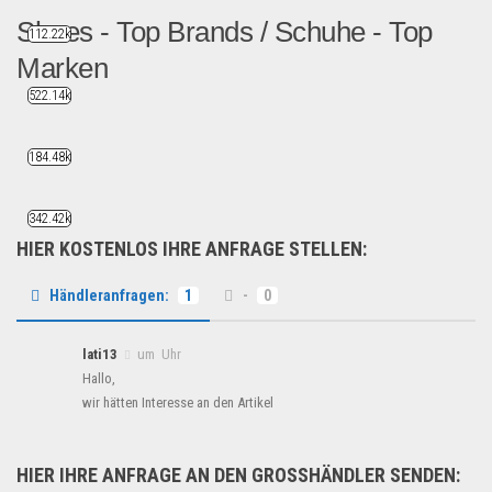
Shoes - Top Brands / Schuhe - Top
112.22k
Marken
522.14k
Export Stocks Europen bra...
Schuhe & Accessoires
184.48k
342.42k
HIER KOSTENLOS IHRE ANFRAGE STELLEN:
Händleranfragen:
1
-
0
lati13
um Uhr
Hallo,
wir hätten Interesse an den Artikel
HIER IHRE ANFRAGE AN DEN GROSSHÄNDLER SENDEN: