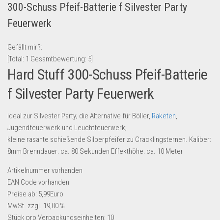
300-Schuss Pfeif-Batterie f Silvester Party
Lebensmittel & Getränke
Feuerwerk
Multimedia & Elektro
Münzen
Gefällt mir?:
[Total:
1
Gesamtbewertung:
5
]
Spielzeug & Games
Hard Stuff 300-Schuss Pfeif-Batterie
Schuhe & Accessoires
f Silvester Party Feuerwerk
Sport & Freizeit
Uhren & Schmuck
ideal zur Silvester Party; die Alternative für Böller,
Raketen
,
Wohnen & Einrichten
Jugendfeuerwerk und Leuchtfeuerwerk;
kleine rasante schießende Silberpfeifer zu Cracklingsternen. Kaliber:
Restposten-Angebote
8mm Brenndauer: ca. 80 Sekunden Effekthöhe: ca. 10 Meter
Restposten für Privatpersonen
Artikelnummer
vorhanden
eBay Restposten kaufen
EAN Code
vorhanden
Sonderposten-Angebote
Preise ab: 5,99Euro
MwSt. zzgl. 19,00 %
Saison & Eventprodkte
Stück pro Verpackungseinheiten:
10