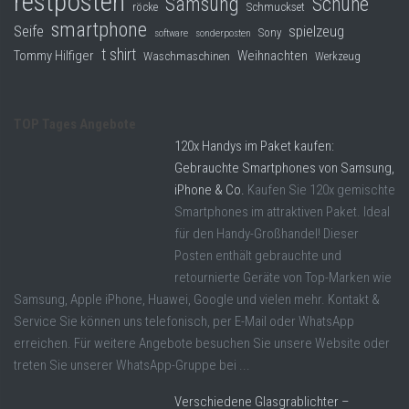
restposten
Samsung
Schuhe
röcke
Schmuckset
smartphone
Seife
spielzeug
Sony
software
sonderposten
t shirt
Tommy Hilfiger
Weihnachten
Waschmaschinen
Werkzeug
TOP Tages Angebote
120x Handys im Paket kaufen:
Gebrauchte Smartphones von Samsung,
iPhone & Co.
Kaufen Sie 120x gemischte
Smartphones im attraktiven Paket. Ideal
für den Handy-Großhandel! Dieser
Posten enthält gebrauchte und
retournierte Geräte von Top-Marken wie
Samsung, Apple iPhone, Huawei, Google und vielen mehr. Kontakt &
Service Sie können uns telefonisch, per E-Mail oder WhatsApp
erreichen. Für weitere Angebote besuchen Sie unsere Website oder
treten Sie unserer WhatsApp-Gruppe bei ...
Verschiedene Glasgrablichter –