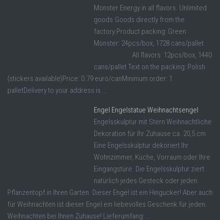
Monster Energy in all flavors. Unlimited
goods.Goods directly from the
factory.Product packing: Green
Monster: 24pcs/box, 1728 cans/pallet
All flavors: 12pcs/box, 1440
cans/pallet Text on the packing: Polish
(stickers available)Price: 0.79 euro/canMinimum order: 1
palletDelivery to your address is ...
Engel Engelstatue Weihnachtsengel
Engelsskulptur mit Stern Weihnachtliche
Dekoration für Ihr Zuhause ca. 20,5 cm
Eine Engelsskulptur dekoriert Ihr
Wohnzimmer, Küche, Vorraum oder Ihre
Eingangstüre. Die Engelsskulptur ziert
natürlich jedes Gesteck oder jeden
Pflanzentopf in Ihren Garten. Dieser Engel ist ein Hingucker! Aber auch
für Weihnachten ist dieser Engel ein liebevolles Geschenk für jeden.
Weihnachten bei Ihnen Zuhause! Lieferumfang: ...