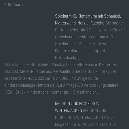
EUR/Paar + ...
Spielturm XL Kletterturm mit Schaukel,
Kletterwand, Netz u. Rutsche
Sie suchen
Gartenspielgeräte? Dann werden Sie auf
grosshandel-zentrum.de fündig! XL
Spielturm mit Schaukel - Dieser
Kletterpielturm ist mit Doppel -
Holzschaukel,
Schaukelsitze, Strickleiter, Sandkasten, Kletterwand u. Kletternetz
inkl. 3,00 Meter Rutsche aus Vierkantholz, kesseldruckimprägniert,
Grösse: 540 x 460 x 325 cm TÜV NORD und GS-geprüfte
Kinderspielanlage Nettopreis: Auf Anfrage/VB Verpackungseinheit
(VE): 1 Stück Mindestabnahmemenge: 1 Grosshändler ...
REDSKIN UND NICKELSON
WINTERJACKEN
REDSKIN UND
NICKELSON WINTERJACKEN € 35, -
Insgesamt 816 JACKEN MIT ECHTEM