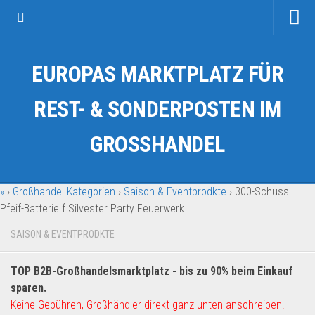
Startseite
EUROPAS MARKTPLATZ FÜR
Kategorien
Auto & Motorrad
REST- & SONDERPOSTEN IM
Drogerie & Tierbedarf
GROSSHANDEL
Fahrzeuge & Transport
Fashion & Mode
»
›
Großhandel Kategorien
›
Saison & Eventprodkte
›
300-Schuss
Garten & Werkzeug
Pfeif-Batterie f Silvester Party Feuerwerk
Geschäft, Büro & Schreibwaren
SAISON & EVENTPRODKTE
Geschenkartikel
Haushaltswaren
TOP B2B-Großhandelsmarktplatz - bis zu 90% beim Einkauf
Handy und Smartphone
sparen.
Keine Gebühren, Großhändler direkt ganz unten anschreiben.
Kosmetik & Pflege