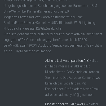
Umgebungslichtsensor, Beschleunigungssensor, Barometer, eSIM,
Ultra-Weitwinkel KameraKameraauflösung12,0
MegapixelProzessorHexa CoreMobilfunkbetreiberOhne
SimlockFarbeSchwarzKonnektivität5G, Bluetooth, Wi-Fi, Lightning,
NFCSpeicherkapazität128 GBZusätzliche
ProdukteigenschaftenHerstellerfarbeMitternacht Artikelnummer nicht
angegebenEAN Code nicht angegebenPreise ab: ab 522,00
EuroMwSt. zzgl. 19,00 %Stück pro Verpackungseinheiten: 1Gewicht in
Kg: ca. 1 KgMindestbestellmenge ...
Aldi und Lidl Mischpaletten A, B
Hallo ,
ich habe intersse an Aldi und Lidl
Mischpaletten Großhandelen. konnen
Sie mir bitte Das Adresse Schicken wo
kann ich das Lage finden. Mit
Freundlichen Große Adam Atiyah Email
adresse : adamatiyah1@gmail.com
Monster energy – All flavors
We offer