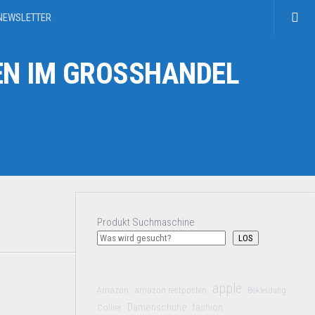
NEWSLETTER
N IM GROSSHANDEL
Produkt Suchmaschine
LOS
apple
Amazon
amazon restposten
Bekleidung
Damenschuhe
Collier
fashion