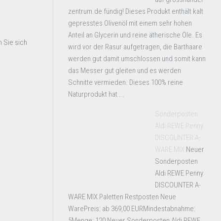
zentrum.de fündig! Dieses Produkt enthält kalt
gepresstes Olivenöl mit einem sehr hohen
Anteil an Glycerin und reine ätherische Öle. Es
 Sie sich
wird vor der Rasur aufgetragen, die Barthaare
werden gut damit umschlossen und somit kann
das Messer gut gleiten und es werden
Schnitte vermieden. Dieses 100% reine
Naturprodukt hat ...
Sonderposten
Aldi REWE Penny
DISCOUNTER A-
WARE MIX
Neuer
Sonderposten
Aldi REWE Penny
DISCOUNTER A-
WARE MIX Paletten Restposten Neue
WarePreis: ab 369,00 EURMindestabnahme:
5Menge: 120 Neuer Sonderposten Aldi REWE