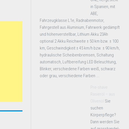
in Spanien, mit
ABE,
Fahrzeugklasse L1e, Radnabenmotor,
Fahrgestell aus Aluminium, Fahrwerk gedämpft
und höhenverstellbar, Lithium Akku 23Ah
optional 2 Akku Reichweite ± 50 km bzw. ± 100
km, Geschwindigkeit ± 45 km/h bzw. ± 90 km/h,
hydraulische Scheibenbremsen, Schaltung
automatisch, Luftbereifung LED Beleuchtung,
Blinker, verschiedene Farben weiß, schwarz
oder grau, verschiedene Farben ...
Pre-shave
Rasieröl – aus
Olivenöl
Sie
suchen
Körperpflege?
Dann werden Sie
auf grosshandel-