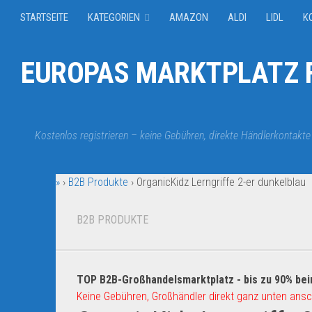
STARTSEITE
KATEGORIEN
AMAZON
ALDI
LIDL
K
EUROPAS MARKTPLATZ F
Kostenlos registrieren – keine Gebühren, direkte Händlerkontakte
»
›
B2B Produkte
›
OrganicKidz Lerngriffe 2-er dunkelblau
B2B PRODUKTE
TOP B2B-Großhandelsmarktplatz - bis zu 90% bei
Keine Gebühren, Großhändler direkt ganz unten ansc