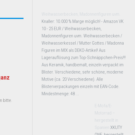
Weihwasserbecken, Madonnenfiguren uvm.
Knaller: 10.000 % Marge möglich! - Amazon VK
10 - 25 EUR / Weihwasserbecken,
Madonnenfiguren uvm. Weihwasserbecken /
Weihwasserkessel / Mutter Gottes / Madonna
Figuren im MIX als DEKO-Artikel! Aus
Lagerauflösung zum Top-Schnäppchen-Preis!!!
Aus Keramik, handbemalt, einzeln verpackt im
Blister. Verschiedene, sehr schöne, moderne
ganz
Motive (ca. 20 Verschiedene). Alle
Blisterverpackungen einzeln mit EAN-Code.
Mindestmenge: 48 ...
 bitte.
E-Mofa/E-
Motorrad –
hergestellt in
Spanien
XKUTY
ONE, hergestellt