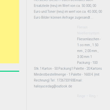
Ersatzteile (neu) im Wert von ca. 50.000, 00
Euro und Toner (neu) im wert von ca. 40.000, 00
Euro Bilder können Anfrage zugesandt ...
Fliesen
Nivelliersystem
Fliesenlaschen -
1.oo mm , 1.50
mm , 2.00 mm ,
3.00 mm 1
Packung - 100
Stk.1 Karton - 50 Packung1 Palette - 20 Kartons
Mindestbestellmenge - 1 Palette - 1600 € (mit
Rechnung) Tel : 1726733193Email :
halisyucedag@outlook.de
Ringe – Ring –