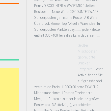
Penny DISCOUNTER A-WARE MIX Paletten
Restposten Neue Ware DISCOUNTER WARE
Sonderposten gemischte Posten A B Ware
ÜberproduktionenTop Aktuelle Ware ideal für
Sonderposten Märkte Ebay....... jede Paletten
enthält 300 - 400 Teilealles kann dabei sein ...
Großer
Mischposten
gebrauchte
Drucker,
Faxgeräte
Diesen
Artikel finden Sie
auf grosshandel-
zentrum.de Preis: 110000,00 netto EXW EUR
Mindestabnahme: 1 Posten Erreichbare
Menge: 1 Posten aus einer Insolvenz großer
Posten (ca. 3 Sattelzüge), verschiedene
Hersteller Dieser Posten beinhaltet auch