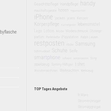
handy
Gesichtspflege
Handpflege
hosen
Haushaltsgeräte
Hygieneartikel
iPhone
jacken
jeans
Kerzen
Körperpflege
lebensmittel
Küchengeräte
Lego
Lotion
Modeschmuck
Mode
Ohrringe
abyflasche
Playstation
parfüm
Perlenkette
Ralph Lauren
restposten
Samsung
röcke
Schuhe
Seife
Schmuckset
smartphone
Sony
software
sonderposten
t shirt
spielzeug
Tommy Hilfiger
Weihnachten
Waschmaschinen
Werkzeug
TOP Tages Angebote
B Ware
Stromerzeuger
Stromaggregat