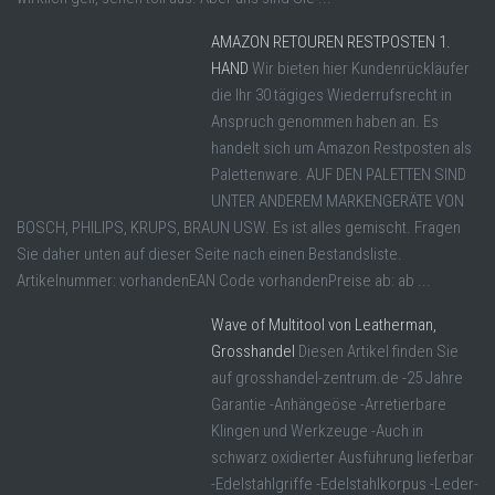
AMAZON RETOUREN RESTPOSTEN 1.
HAND
Wir bieten hier Kundenrückläufer
die Ihr 30 tägiges Wiederrufsrecht in
Anspruch genommen haben an. Es
handelt sich um Amazon Restposten als
Palettenware. AUF DEN PALETTEN SIND
UNTER ANDEREM MARKENGERÄTE VON
BOSCH, PHILIPS, KRUPS, BRAUN USW. Es ist alles gemischt. Fragen
Sie daher unten auf dieser Seite nach einen Bestandsliste.
Artikelnummer: vorhandenEAN Code vorhandenPreise ab: ab ...
Wave of Multitool von Leatherman,
Grosshandel
Diesen Artikel finden Sie
auf grosshandel-zentrum.de -25 Jahre
Garantie -Anhängeöse -Arretierbare
Klingen und Werkzeuge -Auch in
schwarz oxidierter Ausführung lieferbar
-Edelstahlgriffe -Edelstahlkorpus -Leder-