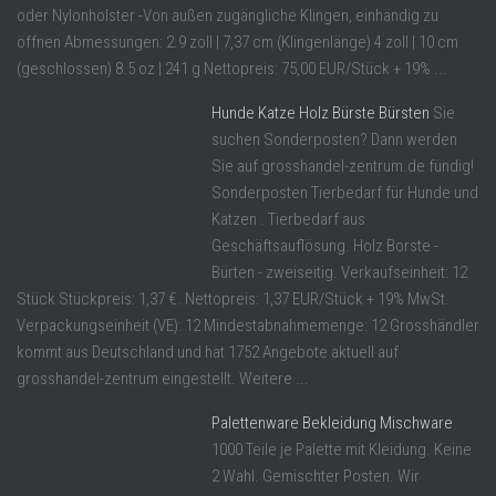
oder Nylonholster -Von außen zugängliche Klingen, einhändig zu
öffnen Abmessungen: 2.9 zoll | 7,37 cm (Klingenlänge) 4 zoll | 10 cm
(geschlossen) 8.5 oz | 241 g Nettopreis: 75,00 EUR/Stück + 19% ...
Hunde Katze Holz Bürste Bürsten
Sie
suchen Sonderposten? Dann werden
Sie auf grosshandel-zentrum.de fündig!
Sonderposten Tierbedarf für Hunde und
Katzen . Tierbedarf aus
Geschäftsauflösung. Holz Borste -
Bürten - zweiseitig. Verkaufseinheit: 12
Stück Stückpreis: 1,37 €. Nettopreis: 1,37 EUR/Stück + 19% MwSt.
Verpackungseinheit (VE): 12 Mindestabnahmemenge: 12 Grosshändler
kommt aus Deutschland und hat 1752 Angebote aktuell auf
grosshandel-zentrum eingestellt. Weitere ...
Palettenware Bekleidung Mischware
1000 Teile je Palette mit Kleidung. Keine
2 Wahl. Gemischter Posten. Wir