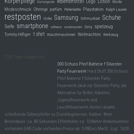
Körperpflege
lebensmittel
Lego
Lotion
Mode
Küchengeräte
Modeschmuck
Playstation
Ohrringe
parfüm
Perlenkette
Ralph Lauren
restposten
Samsung
Schuhe
röcke
Schmuckset
smartphone
Seife
spielzeug
Sony
software
sonderposten
t shirt
Tommy Hilfiger
Weihnachten
Waschmaschinen
Werkzeug
TOP Tages Angebote
300-Schuss Pfeif-Batterie f Silvester
Party Feuerwerk
Hard Stuff 300-Schuss
Pfeif-Batterie f Silvester Party
Feuerwerk ideal zur Silvester Party; die
Alternative für Böller, Raketen,
Jugendfeuerwerk und
Leuchtfeuerwerk; kleine rasante
schießende Silberpfeifer zu Cracklingsternen. Kaliber: 8mm
Brenndauer: ca. 80 Sekunden Effekthöhe: ca. 10 Meter Artikelnummer
vorhanden EAN Code vorhanden Preise ab: 5,99Euro MwSt. zzgl. 19,00