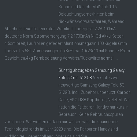
Sound und Rauch. Maßstab 1:16
Beleuchtungvorne/hinten beim
rückwärts/vorwärtsfahren, Während
Abschuss leuchtet ein rotes Warnlicht Ladegerät 7,2V-400mA
deutsche Norm Stromversorgung 7,2 1700mAh Ni-Cd Akku Ketten
4,5cm breit, Laufrollen gefedert Munitionsmagazin 100 Kugeln 6mm
Ladezeit 5-6St. Abmessungen (LxBxH) ca. 40x23x19 mit Kanone 52cm
Gewicht ca.4kg Fernbedienung Vorwärts/Rückwärts normal ...
Günstig abzugeben Samsung Galaxy
Fold 5G mit 512 GB
Verkaufe zwei
neuwertige Samsung Galaxy Fold 5G
512GB. Incl. Zubehör unbenutzt: Carbon
Case, AKG USB Kopfhörer, Netzteil. Wir
hatten die Faltbaren Handys nur kurz in
Gebrauch. Keine Gebrauchsspuren
vorhanden. Wir wollten einfach nur wissen was die spannende
Technologietrends im Jahr 2020 sind. Die Faltbaren Handy sind
wirklich geil, sehen toll aus. Aber uns sind Sie ...