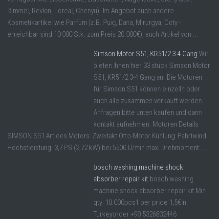
Rimmel, Revlon, Loreal, Chenyu). Im Angebot auch andere
Kosmetikartikel wie Parfüm (z.B. Puig, Dana, Mirurgya, Coty -
erreichbar sind 10 000 Stk. zum Preis 20.000€), auch Artikel von ...
Simson Motor S51, KR51/2 3-4 Gang
Wir
bieten Ihnen hier 33 stück Simson Motor
S51, KR51/2 3-4 Gang an. Die Motoren
für Simson S51 können einzelln oder
auch alle zusammen verkauft werden.
Anfragen bitte unten kaufen und dann
kontakt aufnehmen. Motoren Details
SIMSON S51 Art des Motors: Zweitakt Otto-Motor Kühlung: Fahrtwind
Höchstleistung: 3,7 PS (2,72 kW) bei 5500 U/min max. Drehmoment: ...
bosch washing machine shock
absorber repair kit
bosch washing
machine shock absorber repair kit Min
qty: 10.000pcs1 per price 1,5€In
Turkeyorder +90 5326832446