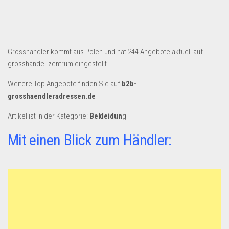
Dropshipping-Produkte
B2B Produkte
Grosshandel
Grosshändler kommt aus Polen und hat 244 Angebote aktuell auf
Amazon
grosshandel-zentrum eingestellt.
Aldi
Weitere Top Angebote finden Sie auf
b2b-
Lidl
grosshaendleradressen.de
Kostenlos verkaufen
Artikel ist in der Kategorie:
Bekleidun
g
Anmelden
Mit einen Blick zum Händler:
Kostenlos Registrieren
Newsletter