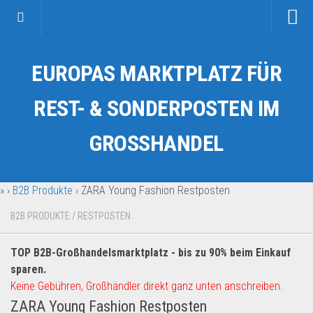
Startseite
EUROPAS MARKTPLATZ FÜR
Kategorien
Auto & Motorrad
REST- & SONDERPOSTEN IM
Drogerie & Tierbedarf
GROSSHANDEL
Fahrzeuge & Transport
Fashion & Mode
»
›
B2B Produkte
›
ZARA Young Fashion Restposten
Garten & Werkzeug
Geschäft, Büro & Schreibwaren
B2B PRODUKTE
/
RESTPOSTEN
Geschenkartikel
TOP B2B-Großhandelsmarktplatz - bis zu 90% beim Einkauf
Haushaltswaren
sparen.
Handy und Smartphone
Keine Gebühren, Großhändler direkt ganz unten anschreiben.
ZARA Young Fashion Restposten
Kosmetik & Pflege