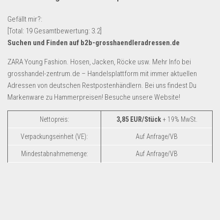
Lebensmittel & Getränke
Gefällt mir?:
Multimedia & Elektro
[Total:
19
Gesamtbewertung:
3.2
]
Suchen und Finden auf b2b-grosshaendleradressen.de
Münzen
Spielzeug & Games
ZARA Young Fashion. Hosen, Jacken, Röcke usw. Mehr Info bei
grosshandel-zentrum.de – Handelsplattform mit immer aktuellen
Schuhe & Accessoires
Adressen von deutschen Restpostenhändlern. Bei uns findest Du
Sport & Freizeit
Markenware zu Hammerpreisen! Besuche unsere Website!
Uhren & Schmuck
Nettopreis:
3,85 EUR/Stück
+ 19% MwSt.
Wohnen & Einrichten
Verpackungseinheit (VE):
Auf Anfrage/VB
Restposten-Angebote
Mindestabnahmemenge:
Auf Anfrage/VB
Restposten für Privatpersonen
eBay Restposten kaufen
Sonderposten-Angebote
Saison & Eventprodkte