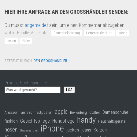
HIER IHRE ANFRAGE AN DEN GROSSHÄNDLER SENDEN:
Du musst
angemeldet
sein, um einen Kommentar abzugeben.
weitere Händler Angebote:
Damenbekleidung
Herrenbekleidung
hosen
jacken
röcke
BETREUT DURCH:
DEN GROSSHÄNDLER
·
Produkt Suchmaschine
LOS
apple
Damenschuhe
Collier
Amazon
amazon restposten
Bekleidung
handy
Gesichtspflege
Handpflege
fashion
Haushaltsgeräte
iPhone
hosen
jacken
jeans
Kerzen
Hygieneartikel