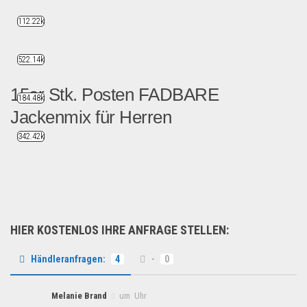
112.22k
522.14k
15er Stk. Posten FADBARE
184.48k
Jackenmix für Herren
342.42k
Großer Posten mit Fadbare ...
Fashion & Mode
HIER KOSTENLOS IHRE ANFRAGE STELLEN:
Händleranfragen:
4
-
0
Melanie Brand
um Uhr