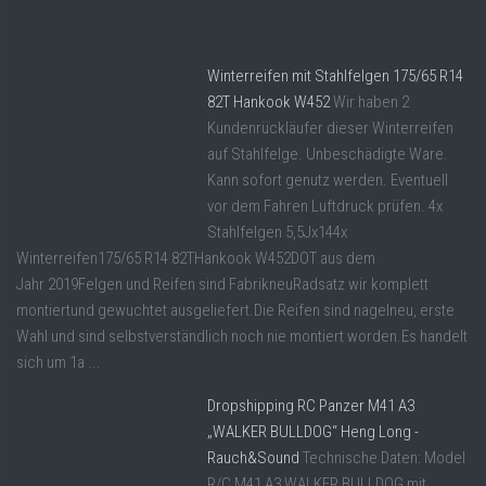
Winterreifen mit Stahlfelgen 175/65 R14
82T Hankook W452
Wir haben 2
Kundenrückläufer dieser Winterreifen
auf Stahlfelge. Unbeschädigte Ware.
Kann sofort genutz werden. Eventuell
vor dem Fahren Luftdruck prüfen. 4x
Stahlfelgen 5,5Jx144x
Winterreifen175/65 R14 82THankook W452DOT aus dem
Jahr 2019Felgen und Reifen sind FabrikneuRadsatz wir komplett
montiertund gewuchtet ausgeliefert.Die Reifen sind nagelneu, erste
Wahl und sind selbstverständlich noch nie montiert worden.Es handelt
sich um 1a ...
Dropshipping RC Panzer M41 A3
„WALKER BULLDOG“ Heng Long -
Rauch&Sound
Technische Daten: Model
R/C M41 A3 WALKER BULLDOG mit