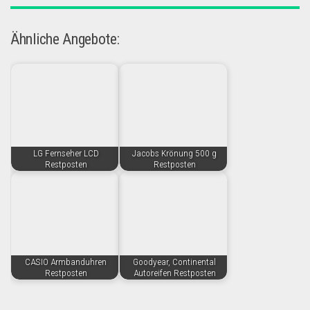
Ähnliche Angebote:
LG Fernseher LCD
Jacobs Krönung 500 g
Restposten
Restposten
CASIO Armbanduhren
Goodyear, Continental
Restposten
Autoreifen Restposten