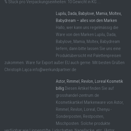
% Stück pro Verpackungseinheiten: 10 Gewicht in KG ...
Lupilu, Dada, Babylove, Mamia, Moltex,
Babydream – alles von den Marken
Hallo, wer kann uns regelmässig die
Ware von den Marken Lupilu, Dada,
Babylove, Mamia, Moltex, Babydream
liefern, dann bitte lassen Sie uns eine
Produktübersicht mit Palettenpreisen
zukommen. Ware für Export außer EU auch gerne. Mit besten Grüßen
Christoph Lajca info@werkundpartner.de
Astor, Rimmel, Revlon, Loreal Kosmetik
billig
Diesen Artikel finden Sie auf
grosshandel-zentrum.de
Kosmetikartikel Markenware von Astor,
Rimmel, Revlon, Loreal, Chenyu -
Sonderposten, Restposten,
Mischposten. Solche produkte
verfügbar wie Lippenstifte, Lidschatten, Nagellacke, etc. (Astor,