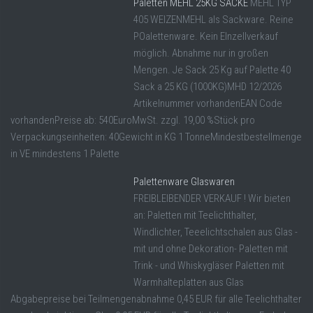
Paletten MEHL 25KG SÄCKE
MEHL TYP
405 WEIZENMEHL als Sackware. Reine
POalettenware. Kein EInzellverkauf
möglich. Abnahme nur in großen
Mengen. Je Sack 25 Kg auf Palette 40
Sack a 25 KG (1000KG)MHD 12/2026
Artikelnummer vorhandenEAN Code
vorhandenPreise ab: 540EuroMwSt. zzgl. 19,00 %Stück pro
Verpackungseinheiten: 40Gewicht in KG 1 TonneMindestbestellmenge
in VE mindestens 1 Palette
Palettenware Glaswaren
FREIBLEIBENDER VERKAUF ! Wir bieten
an: Paletten mit Teelichthalter,
Windlichter, Teeelichtschalen aus Glas -
mit und ohne Dekoration- Paletten mit
Trink - und Whiskygläser Paletten mit
Warmhalteplatten aus Glas
Abgabepreise bei Teilmengenabnahme 0,45 EUR für alle Teelichthalter