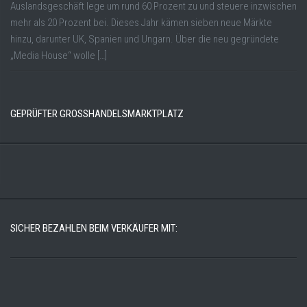
Auslandsgeschäft lege um rund 60 Prozent zu und steuere inzwischen
mehr als 20 Prozent bei. Dieses Jahr kämen sieben neue Märkte
hinzu, darunter UK, Spanien und Ungarn. Über die neu gegründete
„Media House“ wolle […]
GEPRÜFTER GROSSHANDELSMARKTPLATZ
SICHER BEZAHLEN BEIM VERKÄUFER MIT: