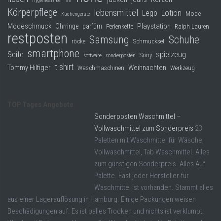
Hygieneartikel
Körperpflege
lebensmittel
Lego
Lotion
Mode
Küchengeräte
Modeschmuck
Playstation
Ohrringe
parfüm
Perlenkette
Ralph Lauren
restposten
Samsung
Schuhe
röcke
Schmuckset
smartphone
Seife
spielzeug
Sony
software
sonderposten
t shirt
Tommy Hilfiger
Weihnachten
Waschmaschinen
Werkzeug
TOP Tages Angebote
Sonderposten Waschmittel –
Vollwaschmittel zum Sonderpreis
23
Paletten mit Waschmittel für Wäsche,
Vollwaschmittel, Tab Waschmittel. Alles
zum günstigen Sonderpreis. Alles Auf
Palette. Fast jeder Hersteller für
Waschmittel ist vorhanden. Stammt alles
aus einer Lagerauflösung in Hamburg. Einige Packungen weisen
Beschädigungen auf. Es ist balles Trocken und nichts ist verklumpt.