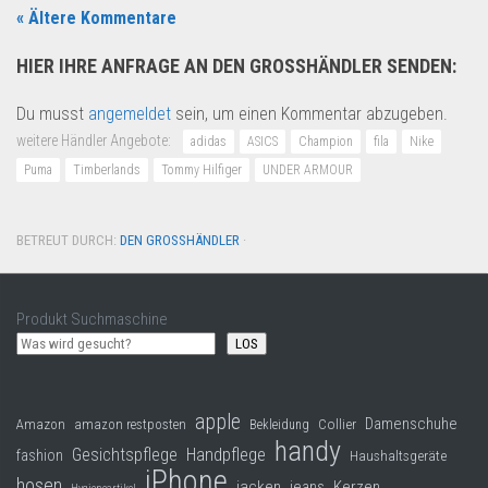
« Ältere Kommentare
HIER IHRE ANFRAGE AN DEN GROSSHÄNDLER SENDEN:
Du musst
angemeldet
sein, um einen Kommentar abzugeben.
weitere Händler Angebote:
adidas
ASICS
Champion
fila
Nike
Puma
Timberlands
Tommy Hilfiger
UNDER ARMOUR
BETREUT DURCH:
DEN GROSSHÄNDLER
·
Produkt Suchmaschine
LOS
apple
Damenschuhe
Collier
Amazon
amazon restposten
Bekleidung
handy
Gesichtspflege
Handpflege
fashion
Haushaltsgeräte
iPhone
hosen
jacken
jeans
Kerzen