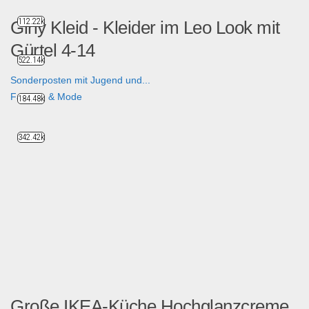
112.22k
Girly Kleid - Kleider im Leo Look mit
Gürtel 4-14
522.14k
Sonderposten mit Jugend und...
Fashion & Mode
184.48k
342.42k
Große IKEA-Küche Hochglanzcreme