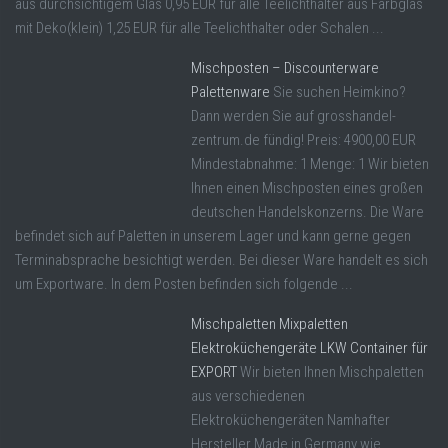
aus durchsichtigem Glas 0,95 EUR für alle Teelichthalter aus Farbglas
mit Deko(klein) 1,25 EUR für alle Teelichthalter oder Schalen ...
Mischposten – Discounterware
Palettenware
Sie suchen Heimkino?
Dann werden Sie auf grosshandel-
zentrum.de fündig! Preis: 4900,00 EUR
Mindestabnahme: 1 Menge: 1 Wir bieten
Ihnen einen Mischposten eines großen
deutschen Handelskonzerns. Die Ware
befindet sich auf Paletten in unserem Lager und kann gerne gegen
Terminabsprache besichtigt werden. Bei dieser Ware handelt es sich
um Exportware. In dem Posten befinden sich folgende ...
Mischpaletten Mixpaletten
Elektroküchengeräte LKW Container für
EXPORT
Wir bieten Ihnen Mischpaletten
aus verschiedenen
Elektroküchengeräten Namhafter
Hersteller Made in Germany wie