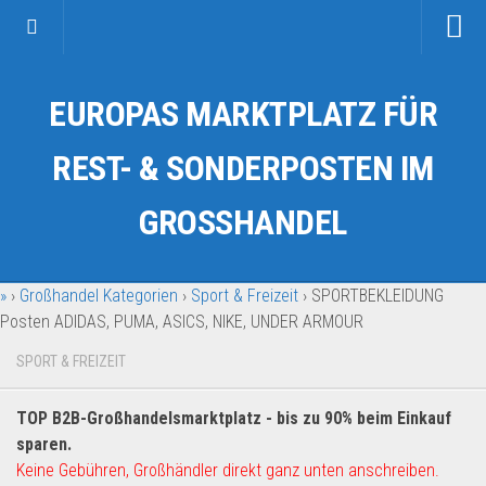
Startseite
EUROPAS MARKTPLATZ FÜR
Kategorien
Auto & Motorrad
REST- & SONDERPOSTEN IM
Drogerie & Tierbedarf
GROSSHANDEL
Fahrzeuge & Transport
Fashion & Mode
»
›
Großhandel Kategorien
›
Sport & Freizeit
›
SPORTBEKLEIDUNG
Garten & Werkzeug
Posten ADIDAS, PUMA, ASICS, NIKE, UNDER ARMOUR
Geschäft, Büro & Schreibwaren
SPORT & FREIZEIT
Geschenkartikel
Haushaltswaren
TOP B2B-Großhandelsmarktplatz - bis zu 90% beim Einkauf
Handy und Smartphone
sparen.
Keine Gebühren, Großhändler direkt ganz unten anschreiben.
Kosmetik & Pflege