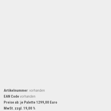
Dropshipping-Produkte
B2B Produkte
Grosshandel
Amazon
Aldi
Lidl
Kostenlos verkaufen
Anmelden
Kostenlos Registrieren
Newsletter
Artikelnummer
: vorhanden
EAN Code
vorhanden
Preise ab: je Palette 1299,00 Euro
MwSt. zzgl. 19,00 %