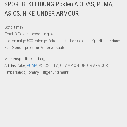
SPORTBEKLEIDUNG Posten ADIDAS, PUMA,
Lebensmittel & Getränke
ASICS, NIKE, UNDER ARMOUR
Multimedia & Elektro
Münzen
Gefällt mir?:
[Total:
3
Gesamtbewertung:
4
]
Spielzeug & Games
Posten mit je 500 teilen je Paket mit Karkenkleidung Sportbekleidung
Schuhe & Accessoires
zum Sonderpreis für Widerverkäufer
Sport & Freizeit
Markensportbekleidung
Uhren & Schmuck
Adidas, Nike,
PUMA
, ASICS, FILA, CHAMPION, UNDER ARMOUR,
Timberlands, Tommy Hilfiger und mehr.
Wohnen & Einrichten
Restposten-Angebote
Restposten für Privatpersonen
eBay Restposten kaufen
Sonderposten-Angebote
Saison & Eventprodkte