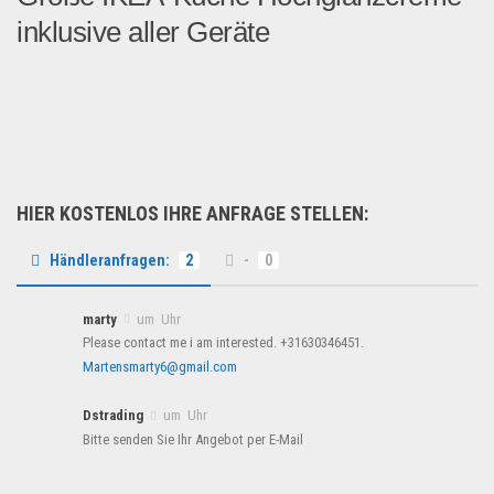
inklusive aller Geräte
Große IKEA Küche mit Kochi...
Wohnen & Einrichten
HIER KOSTENLOS IHRE ANFRAGE STELLEN:
Händleranfragen:
2
-
0
marty
um Uhr
Please contact me i am interested. +31630346451.
Martensmarty6@gmail.com
Dstrading
um Uhr
Bitte senden Sie Ihr Angebot per E-Mail