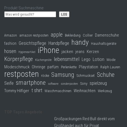
Produkt Suchmaschine
LOS
apple
Damenschuhe
Collier
Amazon
amazon restposten
Bekleidung
handy
Gesichtspflege
Handpflege
fashion
Haushaltsgeräte
iPhone
hosen
jacken
jeans
Kerzen
Hygieneartikel
Körperpflege
lebensmittel
Lego
Lotion
Mode
Küchengeräte
Modeschmuck
Playstation
Ohrringe
parfüm
Perlenkette
Ralph Lauren
restposten
Samsung
Schuhe
röcke
Schmuckset
smartphone
Seife
spielzeug
Sony
software
sonderposten
t shirt
Tommy Hilfiger
Weihnachten
Waschmaschinen
Werkzeug
TOP Tages Angebote
Großpackungen Red Bull direkt vom
Großhandel auch für Privat