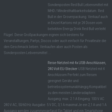
Sondenposten Red Bull Lebensmittel mit
MHD / Mindesthaltbarkeitsdatum. Red
Bull in der Groverpackung. Verkauf auch
in Einzel Kartons mit je 24 Dosen vom
beliebten Energy Drink Red Bull verleiht
Flügel. Diese Großpackungen eignen sich bestens für
Veranstalltungen, Partys, Discos oder auch einfach für Privatleute die
den Geschmack lieben. Verkaufen aber auch Posten als
Sonderposten Lebvensmittel ...
Reise-Netzteil mit 4x USB-Anschlüssen,
240 Volt EU-Stecker
USB Netzteil mit 4
Anschlüssen Perfekt zum Reisen
geeignet Geräte und
betriebssystemunabhängig Kompatibel
zu den meisten Länderadaptern
Ausgang: max. 2.1 A Eingang: 100 V AC
240 V AC, 50/60 Hz Ausgabe: 5 V DC, 3,1 A maximal Je ein 2,1 A und 1 A
Ausgang werden zusammengefasst Ein Tablet und ein Smartphone