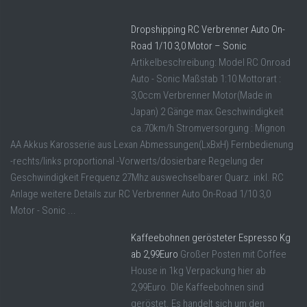
Dropshipping RC Verbrenner Auto On-
Road 1/10 3,0 Motor – Sonic
Artikelbeschreibung: Model RC Onroad
Auto - Sonic Maßstab 1:10 Mottorart :
3,0ccm Verbrenner Motor(Made in
Japan) 2 Gänge max.Geschwindigkeit
ca.70km/h Stromversorgung : Mignon
AA Akkus Karosserie aus Lexan Abmessungen(LxBxH) Fernbedienung
-rechts/links proportional -Vorwerts/dosierbare Regelung der
Geschwindigkeit Frequenz 27Mhz auswechselbarer Quarz. inkl. RC
Anlage weitere Details zur RC Verbrenner Auto On-Road 1/10 3,0
Motor - Sonic ...
Kaffeebohnen gerösteter Espresso Kg
ab 2,99Euro
Großer Posten mit Coffee
House in 1kg Verpackung hier ab
2,99Euro. DIe Kaffeebohnen sind
geröstet. Es handelt sich um den