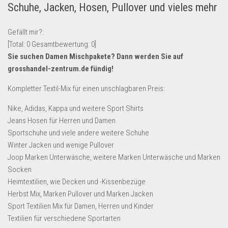
Schuhe, Jacken, Hosen, Pullover und vieles mehr
Lebensmittel & Getränke
Multimedia & Elektro
Gefällt mir?:
[Total:
0
Gesamtbewertung:
0
]
Münzen
Sie suchen Damen Mischpakete? Dann werden Sie auf
Spielzeug & Games
grosshandel-zentrum.de
fündig!
Schuhe & Accessoires
Kompletter Textil-Mix für einen unschlagbaren Preis:
Sport & Freizeit
Nike, Adidas, Kappa und weitere Sport Shirts
Uhren & Schmuck
Jeans Hosen für Herren und Damen
Wohnen & Einrichten
Sportschuhe und viele andere weitere Schuhe
Winter Jacken und wenige Pullover
Restposten-Angebote
Joop Marken Unterwäsche, weitere Marken Unterwäsche und Marken
Restposten für Privatpersonen
Socken
eBay Restposten kaufen
Heimtextilien, wie Decken und -Kissenbezüge
Herbst Mix, Marken Pullover und Marken Jacken
Sonderposten-Angebote
Sport Textilien Mix für Damen, Herren und Kinder
Saison & Eventprodkte
Textilien für verschiedene Sportarten