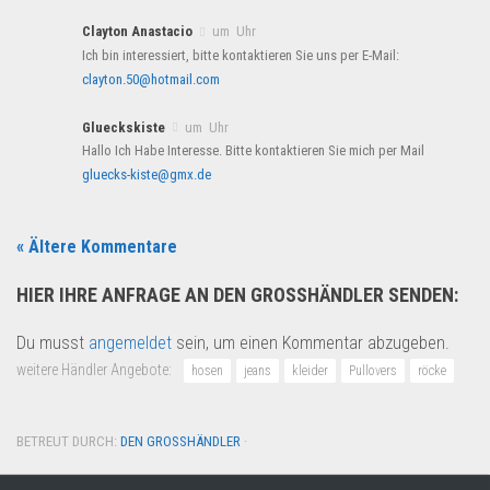
Clayton Anastacio
um Uhr
Ich bin interessiert, bitte kontaktieren Sie uns per E-Mail:
clayton.50@hotmail.com
Glueckskiste
um Uhr
Hallo Ich Habe Interesse. Bitte kontaktieren Sie mich per Mail
gluecks-kiste@gmx.de
« Ältere Kommentare
HIER IHRE ANFRAGE AN DEN GROSSHÄNDLER SENDEN:
Du musst
angemeldet
sein, um einen Kommentar abzugeben.
weitere Händler Angebote:
hosen
jeans
kleider
Pullovers
röcke
BETREUT DURCH:
DEN GROSSHÄNDLER
·