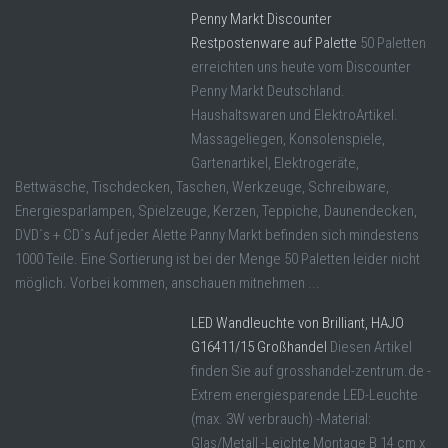
Penny Markt Discounter
Restpostenware auf Palette
50 Paletten
erreichten uns heute vom Discounter
Penny Markt Deutschland.
Haushaltswaren und ElektroArtikel.
Massageliegen, Konsolenspiele,
Gartenartikel, Elektrogeräte,
Bettwäsche, Tischdecken, Taschen, Werkzeuge, Schreibware,
Energiesparlampen, Spielzeuge, Kerzen, Teppiche, Daunendecken,
DVD´s + CD´s Auf jeder Alette Panny Markt befinden sich mindestens
1000 Teile. Eine Sortierung ist bei der Menge 50 Paletten leider nicht
möglich. Vorbei kommen, anschauen mitnehmen ...
LED Wandleuchte von Brilliant, HAJO
G16411/15 Großhandel
Diesen Artikel
finden Sie auf grosshandel-zentrum.de -
Extrem energiesparende LED-Leuchte
(max. 3W verbrauch) -Material:
Glas/Metall -Leichte Montage B 14 cm x