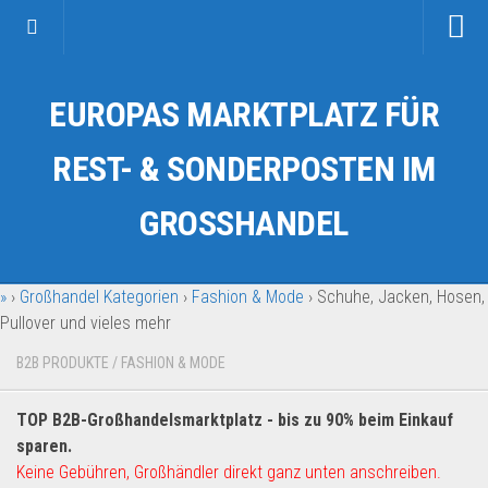
Startseite
EUROPAS MARKTPLATZ FÜR
Kategorien
Auto & Motorrad
REST- & SONDERPOSTEN IM
Drogerie & Tierbedarf
GROSSHANDEL
Fahrzeuge & Transport
Fashion & Mode
»
›
Großhandel Kategorien
›
Fashion & Mode
›
Schuhe, Jacken, Hosen,
Garten & Werkzeug
Pullover und vieles mehr
Geschäft, Büro & Schreibwaren
B2B PRODUKTE
/
FASHION & MODE
Geschenkartikel
Haushaltswaren
TOP B2B-Großhandelsmarktplatz - bis zu 90% beim Einkauf
Handy und Smartphone
sparen.
Keine Gebühren, Großhändler direkt ganz unten anschreiben.
Kosmetik & Pflege