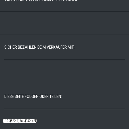
SICHER BEZAHLEN BEIM VERKÄUFER MIT:
DIESE SEITE FOLGEN ODER TEILEN:
112.22k
522.14k
184.48k
342.42k