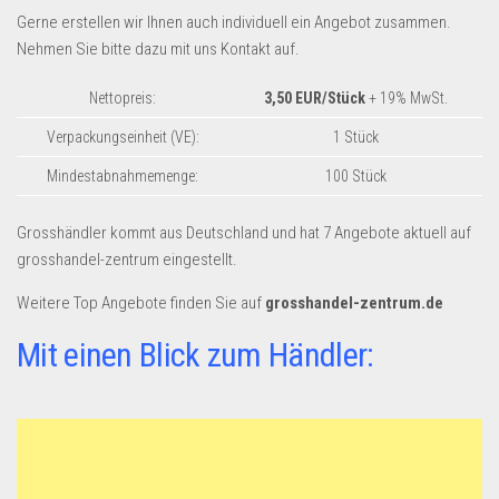
Dropshipping-Produkte
Gerne erstellen wir Ihnen auch individuell ein Angebot zusammen.
B2B Produkte
Nehmen Sie bitte dazu mit uns Kontakt auf.
Grosshandel
Nettopreis:
3,50 EUR/Stück
+ 19% MwSt.
Amazon
Verpackungseinheit (VE):
1 Stück
Aldi
Mindestabnahmemenge:
100 Stück
Lidl
Grosshändler kommt aus Deutschland und hat 7 Angebote aktuell auf
Kostenlos verkaufen
grosshandel-zentrum eingestellt.
Anmelden
Weitere Top Angebote finden Sie auf
grosshandel-zentrum.de
Kostenlos Registrieren
Mit einen Blick zum Händler:
Newsletter