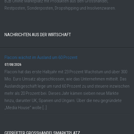
B2B Online Marktplatz mit Produkten aus den Grosshandel,
Restposten, Sonderposten, Dropshipping und Insolvenzwaren.
NACHRICHTEN AUS DER WIRTSCHAFT
Flaconi wächst im Ausland um 60 Prozent
07/08/2026
Flaconi hat das erste Halbjahr mit 23 Prozent Wachstum und über 300
Mio. Euro Umsatz abgeschlossen, wie das Unternehmen mitteilt. Das
Auslandsgeschäft lege um rund 60 Prozent zu und steuere inzwischen
mehr als 20 Prozent bei. Dieses Jahr kämen sieben neue Märkte
hinzu, darunter UK, Spanien und Ungarn. Über die neu gegründete
„Media House“ wolle […]
GEPRÜFTER GROSSHANDELSMARKTPLATZ