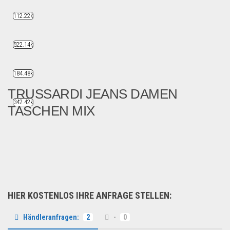
112.22k
522.14k
184.48k
TRUSSARDI JEANS DAMEN
342.42k
TASCHEN MIX
Trussardi Jeans Damenhandt...
Fashion & Mode
HIER KOSTENLOS IHRE ANFRAGE STELLEN:
Händleranfragen:
2
-
0