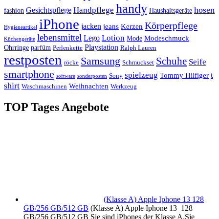
handy
hosen
Handpflege
Gesichtspflege
fashion
Haushaltsgeräte
iPhone
Körperpflege
jacken
Kerzen
jeans
Hygieneartikel
lebensmittel
Lotion
Lego
Modeschmuck
Mode
Küchengeräte
Playstation
Ohrringe
parfüm
Perlenkette
Ralph Lauren
restposten
Samsung
Schuhe
Seife
röcke
Schmuckset
smartphone
t
spielzeug
Tommy Hilfiger
Sony
software
sonderposten
shirt
Weihnachten
Waschmaschinen
Werkzeug
TOP Tages Angebote
(Klasse A) Apple Iphone 13 128
GB/256 GB/512 GB
(Klasse A) Apple Iphone 13 128
GB/256 GB/512 GB Sie sind iPhones der Klasse A.Sie