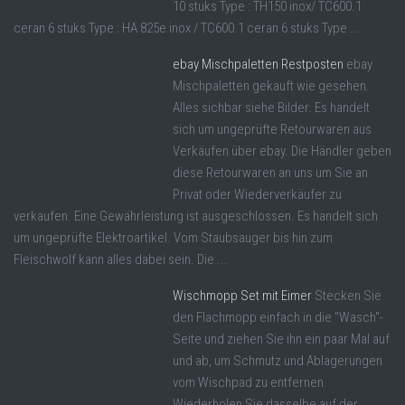
10 stuks Type : TH150 inox/ TC600.1
ceran 6 stuks Type : HA 825e inox / TC600.1 ceran 6 stuks Type ...
ebay Mischpaletten Restposten
ebay
Mischpaletten gekauft wie gesehen.
Alles sichbar siehe Bilder. Es handelt
sich um ungeprüfte Retourwaren aus
Verkäufen über ebay. Die Händler geben
diese Retourwaren an uns um Sie an
Privat oder Wiederverkäufer zu
verkaufen. Eine Gewährleistung ist ausgeschlossen. Es handelt sich
um ungeprüfte Elektroartikel. Vom Staubsauger bis hin zum
Fleischwolf kann alles dabei sein. Die ...
Wischmopp Set mit Eimer
Stecken Sie
den Flachmopp einfach in die "Wasch"-
Seite und ziehen Sie ihn ein paar Mal auf
und ab, um Schmutz und Ablagerungen
vom Wischpad zu entfernen.
Wiederholen Sie dasselbe auf der