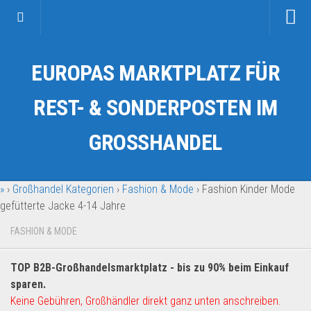
Startseite
EUROPAS MARKTPLATZ FÜR
Kategorien
Auto & Motorrad
REST- & SONDERPOSTEN IM
Drogerie & Tierbedarf
GROSSHANDEL
Fahrzeuge & Transport
Fashion & Mode
»
›
Großhandel Kategorien
›
Fashion & Mode
›
Fashion Kinder Mode
Garten & Werkzeug
gefütterte Jacke 4-14 Jahre
Geschäft, Büro & Schreibwaren
FASHION & MODE
Geschenkartikel
Haushaltswaren
TOP B2B-Großhandelsmarktplatz - bis zu 90% beim Einkauf
Handy und Smartphone
sparen.
Keine Gebühren, Großhändler direkt ganz unten anschreiben.
Kosmetik & Pflege