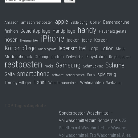
apple
Damenschuhe
Collier
Amazon
amazon restposten
Bekleidung
handy
Gesichtspflege
Handpflege
fashion
Haushaltsgeräte
iPhone
hosen
jacken
jeans
Kerzen
Hygieneartikel
Körperpflege
lebensmittel
Lego
Lotion
Mode
Küchengeräte
Modeschmuck
Playstation
Ohrringe
parfüm
Perlenkette
Ralph Lauren
restposten
Samsung
Schuhe
röcke
Schmuckset
smartphone
Seife
spielzeug
Sony
software
sonderposten
t shirt
Tommy Hilfiger
Weihnachten
Waschmaschinen
Werkzeug
TOP Tages Angebote
Sonderposten Waschmittel –
Vollwaschmittel zum Sonderpreis
23
Paletten mit Waschmittel für Wäsche,
Vollwaschmittel, Tab Waschmittel. Alles