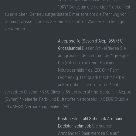
"DRY"-Seite, um die richtige Trockenheit
zu erreichen. Der neu aufgerüstete Eimer erreicht die Trennung von
Schmutzwasser, sodass Sie immer sauberes Wasser zum Reinigen
verwenden ...
Alepposeife (Savon d`Alep; 95%/5%)
Grosshandel
Diesen Artikel finden Sie
auf grosshandel-zentrum.de * geeignet
bei (extrem) trockener Haut und
Neurodermitis * ca. 200 Gr * Form:
rechteckig, fast quadratisch * Farbe:
außen ocker, innen: olivgrün * Duft:
verseiftes Olivenöl * 95% Olivenöl,5% Lorbeeröl * hergestellt in Aleppo
(Syrien) * keinerlei Farb- und Duftstoffe Nettopreis: 1,45 EUR/Stück +
19% MwSt. Verpackungseinheit (VE): ...
Posten Edelstahl Schmuck Armband
Edelstahlschmuck
Sie suchen
Armbänder? Dann werden Sie auf