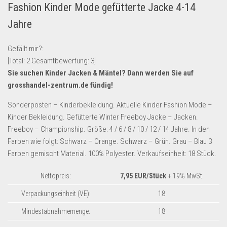
Fashion Kinder Mode gefütterte Jacke 4-14
Lebensmittel & Getränke
Jahre
Multimedia & Elektro
Münzen
Gefällt mir?:
[Total:
2
Gesamtbewertung:
3
]
Spielzeug & Games
Sie suchen Kinder Jacken & Mäntel? Dann werden Sie auf
Schuhe & Accessoires
grosshandel-zentrum.de
fündig!
Sport & Freizeit
Sonderposten – Kinderbekleidung. Aktuelle Kinder Fashion Mode –
Uhren & Schmuck
Kinder Bekleidung. Gefütterte Winter Freeboy Jacke – Jacken.
Freeboy – Championship. Größe: 4 / 6 / 8 / 10 / 12 / 14 Jahre. In den
Wohnen & Einrichten
Farben wie folgt: Schwarz – Orange. Schwarz – Grün. Grau – Blau 3
Restposten-Angebote
Farben gemischt Material. 100% Polyester. Verkaufseinheit: 18 Stück.
Restposten für Privatpersonen
Nettopreis:
7,95 EUR/Stück
+ 19% MwSt.
eBay Restposten kaufen
Verpackungseinheit (VE):
18
Sonderposten-Angebote
Mindestabnahmemenge:
18
Saison & Eventprodkte