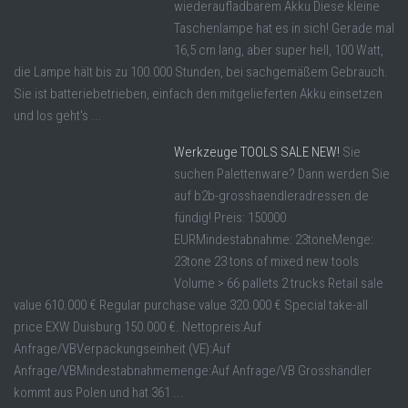
wiederaufladbarem Akku Diese kleine
Taschenlampe hat es in sich! Gerade mal
16,5 cm lang, aber super hell, 100 Watt,
die Lampe hält bis zu 100.000 Stunden, bei sachgemäßem Gebrauch.
Sie ist batteriebetrieben, einfach den mitgelieferten Akku einsetzen
und los geht's ...
Werkzeuge TOOLS SALE NEW!
Sie
suchen Palettenware? Dann werden Sie
auf b2b-grosshaendleradressen.de
fündig! Preis: 150000
EURMindestabnahme: 23toneMenge:
23tone 23 tons of mixed new tools
Volume > 66 pallets 2 trucks Retail sale
value 610.000 € Regular purchase value 320.000 € Special take-all
price EXW Duisburg 150.000 €. Nettopreis:Auf
Anfrage/VBVerpackungseinheit (VE):Auf
Anfrage/VBMindestabnahmemenge:Auf Anfrage/VB Grosshändler
kommt aus Polen und hat 361 ...