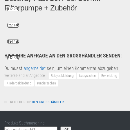
Filterpumpe + Zubehör
112.22k
Retouren Rückläufer unbenu...
522.14k
Sport & Freizeit
184.48k
HIER IHRE ANFRAGE AN DEN GROSSHÄNDLER SENDEN:
342.42k
Du musst
angemeldet
sein, um einen Kommentar abzugeben.
weitere Händler Angebote:
Babybekleidung
babysachen
Bekleidung
Kinderbekleidung
Kindersachen
BETREUT DURCH:
DEN GROSSHÄNDLER
·
Produkt Suchmaschine
LOS