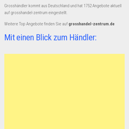
Dropshipping-Produkte
Grosshändler kommt aus Deutschland und hat 1752 Angebote aktuell
B2B Produkte
auf grosshandel-zentrum eingestellt.
Grosshandel
Weitere Top Angebote finden Sie auf
grosshandel-zentrum.de
Amazon
Mit einen Blick zum Händler:
Aldi
Lidl
Kostenlos verkaufen
Anmelden
Kostenlos Registrieren
Newsletter