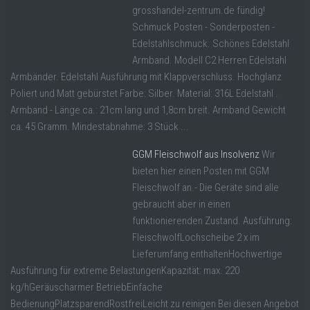
grosshandel-zentrum.de fündig!
Schmuck Posten - Sonderposten -
Edelstahlschmuck. Schönes Edelstahl
Armband. Modell C2 Herren Edelstahl
Armbänder. Edelstahl Ausführung mit Klappverschluss. Hochglanz
Poliert und Matt gebürstet Farbe: Silber. Material: 316L Edelstahl .
Armband - Länge ca.: 21cm lang und 1,8cm breit. Armband Gewicht
ca. 45 Gramm. Mindestabnahme: 3 Stück ...
GGM Fleischwolf aus Insolvenz
Wir
bieten hier einen Posten mit GGM
Fleischwolf an.- Die Geräte sind alle
gebraucht aber in einen
funktionierenden Zustand. Ausführung:
FleischwolfLochscheibe 2 x im
Lieferumfang enthaltenHochwertige
Ausführung für extreme BelastungenKapazität: max. 220
kg/hGeräuscharmer BetriebEinfache
BedienungPlatzsparendRostfreiLeicht zu reinigen Bei diesen Angebot