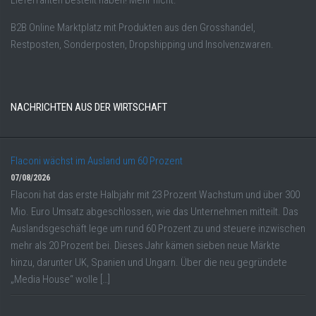
Lieferranten bestellt haben! Mehr nicht.
B2B Online Marktplatz mit Produkten aus den Grosshandel,
Restposten, Sonderposten, Dropshipping und Insolvenzwaren.
NACHRICHTEN AUS DER WIRTSCHAFT
Flaconi wächst im Ausland um 60 Prozent
07/08/2026
Flaconi hat das erste Halbjahr mit 23 Prozent Wachstum und über 300
Mio. Euro Umsatz abgeschlossen, wie das Unternehmen mitteilt. Das
Auslandsgeschäft lege um rund 60 Prozent zu und steuere inzwischen
mehr als 20 Prozent bei. Dieses Jahr kämen sieben neue Märkte
hinzu, darunter UK, Spanien und Ungarn. Über die neu gegründete
„Media House“ wolle […]