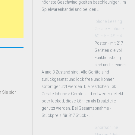
höchste Geschwindigkeiten beschleunigen. Im
Spielwarenhandel und bei den ...
Iphone Leasing
Geräte – Iphone
5C – 5 – 4S – 4
Posten - mit 217
Geräten die voll
Funktionsfähig
sind und in einem
A und B Zustand sind. Alle Geräte sind
zurückgesetzt und lock free und können
sofort genutzt werden. Die restlichen 130
 Sie sich
Geräte Iphone 5 Geräte sind entweder defekt
oder locked, diese können als Ersatzteile
genutzt werden. Bei Gesamtabnahme -
Stückpreis für 347 Stück - ...
Sportschuhe
Marken Adidas