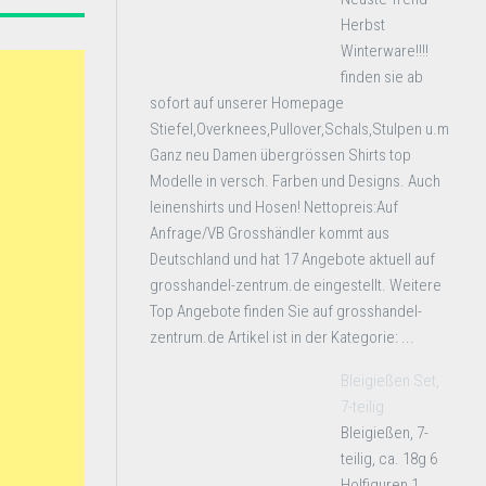
Herbst
Winterware!!!!
finden sie ab
sofort auf unserer Homepage
Stiefel,Overknees,Pullover,Schals,Stulpen u.m
Ganz neu Damen übergrössen Shirts top
Modelle in versch. Farben und Designs. Auch
leinenshirts und Hosen! Nettopreis:Auf
Anfrage/VB Grosshändler kommt aus
Deutschland und hat 17 Angebote aktuell auf
grosshandel-zentrum.de eingestellt. Weitere
Top Angebote finden Sie auf grosshandel-
zentrum.de Artikel ist in der Kategorie: ...
Bleigießen Set,
7-teilig
Bleigießen, 7-
teilig, ca. 18g 6
Holfiguren 1