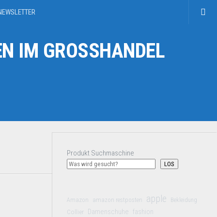
NEWSLETTER
N IM GROSSHANDEL
Produkt Suchmaschine
LOS
apple
Amazon
amazon restposten
Bekleidung
Damenschuhe
Collier
fashion