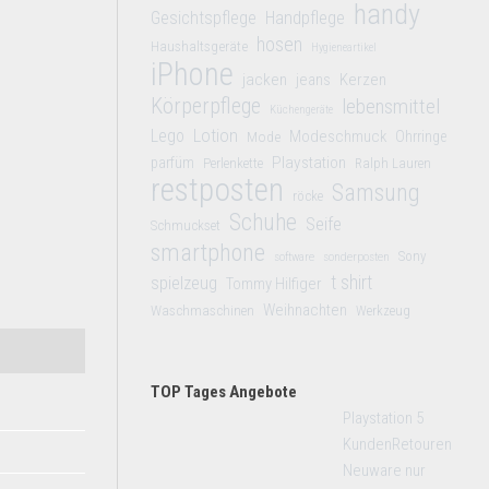
handy
Gesichtspflege
Handpflege
hosen
Haushaltsgeräte
Hygieneartikel
iPhone
jacken
jeans
Kerzen
Körperpflege
lebensmittel
Küchengeräte
Lego
Lotion
Modeschmuck
Mode
Ohrringe
Playstation
parfüm
Perlenkette
Ralph Lauren
restposten
Samsung
röcke
Schuhe
Seife
Schmuckset
smartphone
Sony
software
sonderposten
t shirt
spielzeug
Tommy Hilfiger
Weihnachten
Waschmaschinen
Werkzeug
TOP Tages Angebote
Playstation 5
KundenRetouren
Neuware nur