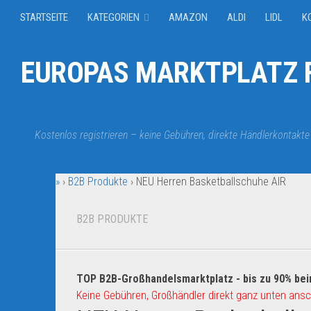
STARTSEITE
KATEGORIEN
AMAZON
ALDI
LIDL
K
EUROPAS MARKTPLATZ F
Kostenlos registrieren – keine Gebühren, direkte Händlerkontakte
»
›
B2B Produkte
›
NEU Herren Basketballschuhe AIR
B2B PRODUKTE
TOP B2B-Großhandelsmarktplatz - bis zu 90% bei
Keine Gebühren, Großhändler direkt ganz unten ansc