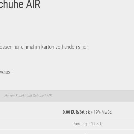
chuhe AIR
össen nur einmal im karton vorhanden sind !
weiss !
Herren Basekt ball Schuhe ! AIR
8,00 EUR/Stück
+ 19% MwSt.
Packung je 12 Stk