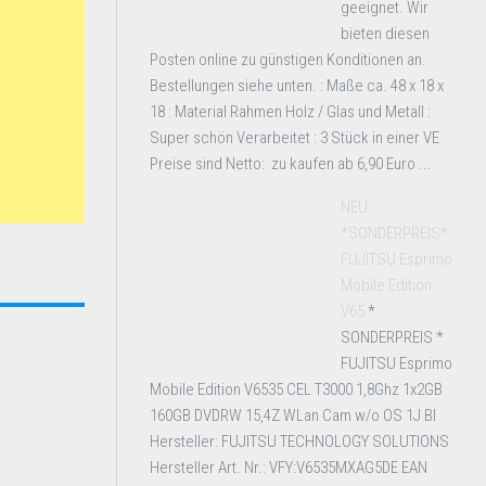
geeignet. Wir
bieten diesen
Posten online zu günstigen Konditionen an.
Bestellungen siehe unten. : Maße ca. 48 x 18 x
18 : Material Rahmen Holz / Glas und Metall :
Super schön Verarbeitet : 3 Stück in einer VE
Preise sind Netto: zu kaufen ab 6,90 Euro ...
NEU
*SONDERPREIS*
FUJITSU Esprimo
Mobile Edition
V65
*
SONDERPREIS *
FUJITSU Esprimo
Mobile Edition V6535 CEL T3000 1,8Ghz 1x2GB
160GB DVDRW 15,4Z WLan Cam w/o OS 1J BI
Hersteller: FUJITSU TECHNOLOGY SOLUTIONS
Hersteller Art. Nr.: VFY:V6535MXAG5DE EAN