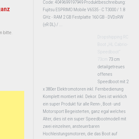
Code: 4049699197949 Produktbeschreibung:
ganz
Fujitsu ESPRIMO Mobile V6535 - C T3000 / 1.8
GHz - RAM 2 GB Festplatte 160 GB - DVD±RW
(±R DL) / ...
 bitte.
Dropshipping RC
Boot „HL Cabrio-
Speedboot“
73cm
73 cm
detailgetreues
offenes
Speedboot mit 2
x 380er Elektromotoren inkl. Fernbedienung
Komplett montiert inkl. Dekor. Dies ist wirklich
ein super Produkt für alle Renn-, Boot- und
Motorsport Begeisterten, ganz egal welches
Alter, dies ist ein super Speedbootmodell mit
zwei einzelnen, ansteuerbaren
Hochleistungsmotoren, die das Boot auf