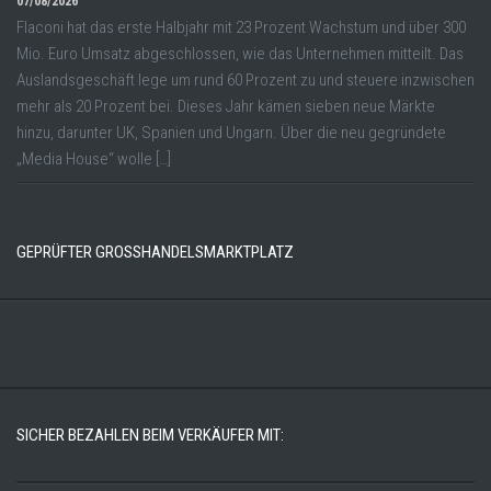
07/08/2026
Flaconi hat das erste Halbjahr mit 23 Prozent Wachstum und über 300
Mio. Euro Umsatz abgeschlossen, wie das Unternehmen mitteilt. Das
Auslandsgeschäft lege um rund 60 Prozent zu und steuere inzwischen
mehr als 20 Prozent bei. Dieses Jahr kämen sieben neue Märkte
hinzu, darunter UK, Spanien und Ungarn. Über die neu gegründete
„Media House“ wolle […]
GEPRÜFTER GROSSHANDELSMARKTPLATZ
SICHER BEZAHLEN BEIM VERKÄUFER MIT: