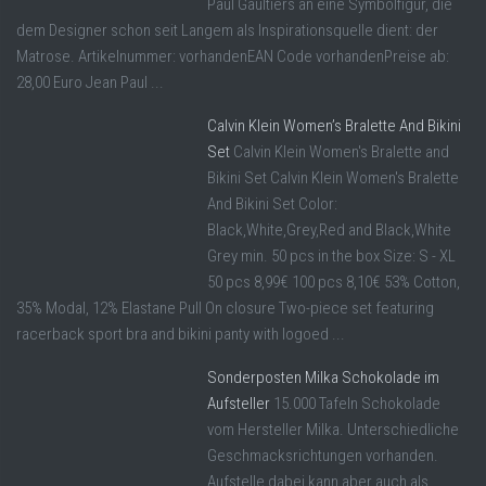
Paul Gaultiers an eine Symbolfigur, die
dem Designer schon seit Langem als Inspirationsquelle dient: der
Matrose. Artikelnummer: vorhandenEAN Code vorhandenPreise ab:
28,00 Euro Jean Paul ...
Calvin Klein Women’s Bralette And Bikini
Set
Calvin Klein Women's Bralette and
Bikini Set Calvin Klein Women's Bralette
And Bikini Set Color:
Black,White,Grey,Red and Black,White
Grey min. 50 pcs in the box Size: S - XL
50 pcs 8,99€ 100 pcs 8,10€ 53% Cotton,
35% Modal, 12% Elastane Pull On closure Two-piece set featuring
racerback sport bra and bikini panty with logoed ...
Sonderposten Milka Schokolade im
Aufsteller
15.000 Tafeln Schokolade
vom Hersteller Milka. Unterschiedliche
Geschmacksrichtungen vorhanden.
Aufstelle dabei kann aber auch als