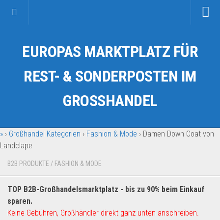
Startseite
EUROPAS MARKTPLATZ FÜR
Kategorien
Auto & Motorrad
REST- & SONDERPOSTEN IM
Drogerie & Tierbedarf
GROSSHANDEL
Fahrzeuge & Transport
Fashion & Mode
»
›
Großhandel Kategorien
›
Fashion & Mode
›
Damen Down Coat von
Garten & Werkzeug
Landclape
Geschäft, Büro & Schreibwaren
B2B PRODUKTE
/
FASHION & MODE
Geschenkartikel
Haushaltswaren
TOP B2B-Großhandelsmarktplatz - bis zu 90% beim Einkauf
Handy und Smartphone
sparen.
Keine Gebühren, Großhändler direkt ganz unten anschreiben.
Kosmetik & Pflege