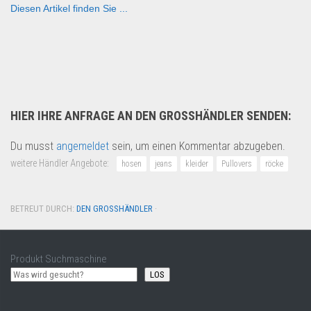
Diesen Artikel finden Sie ...
B2B Produkte
HIER IHRE ANFRAGE AN DEN GROSSHÄNDLER SENDEN:
Du musst
angemeldet
sein, um einen Kommentar abzugeben.
weitere Händler Angebote:
hosen
jeans
kleider
Pullovers
röcke
BETREUT DURCH:
DEN GROSSHÄNDLER
·
Produkt Suchmaschine
LOS