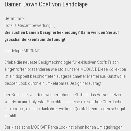
Damen Down Coat von Landclape
Lebensmittel & Getränke
Multimedia & Elektro
Gefällt mir?:
[Total:
0
Gesamtbewertung:
0
]
Münzen
Sie suchen Damen Designerbekleidung? Dann werden Sie auf
Spielzeug & Games
grosshandel-zentrum.de
fündig!
Schuhe & Accessoires
Landclape MOOKAIT
Sport & Freizeit
Erlebe die neueste Designtechnologie für exklusiven Stoff: Frisch
Uhren & Schmuck
eingetroffen präsentieren wie stolz unsere MOOKAIT. Diese Kollektion
Wohnen & Einrichten
ist ein doppelt beschichteter, ausgezeichneter Mantel aus Kunstwolle,
dessen Look durch ein umkehrbares Design herausragt.
Restposten-Angebote
Restposten für Privatpersonen
Der Schlüssel von dem wunderschönen Stoff ist das Verschmelzen
von Nylon und Polyester Schichten, um eine einzigartige Oberfläche
eBay Restposten kaufen
zu kreieren, die sich dank ihrer wolligen Qualität beim Tragen sehr gut
Sonderposten-Angebote
anfühlt.
Saison & Eventprodkte
Der klassische MOOKAIT Parka Look hat einen hohen Umlagekragen,