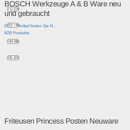
BOSCH Werkzeuge A & B Ware neu
112.22k
und gebraucht
522.14k
Diesen Artikel finden Sie N...
B2B Produkte
184.48k
342.42k
Friteusen Princess Posten Neuware