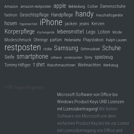
apple
Damenschuhe
Collier
Amazon
amazon restposten
Bekleidung
handy
Gesichtspflege
Handpflege
fashion
Haushaltsgeräte
iPhone
hosen
jacken
jeans
Kerzen
Hygieneartikel
Körperpflege
lebensmittel
Lego
Lotion
Mode
Küchengeräte
Modeschmuck
Playstation
Ohrringe
parfüm
Perlenkette
Ralph Lauren
restposten
Samsung
Schuhe
röcke
Schmuckset
smartphone
Seife
spielzeug
Sony
software
sonderposten
t shirt
Tommy Hilfiger
Weihnachten
Waschmaschinen
Werkzeug
TOP Tages Angebote
Microsoft Software von Office bis
Windows Product Keys UND Lizenzen
mit Lizenzübertragung!
Wir bieten
Software von Microsoft von dem
einfachen Product Key bis hin zur Lizenz
mit Lizenzübertagung von Office und