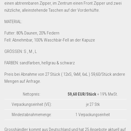
Dropshipping-Produkte
einen abtrennbaren Zipper, im Zentrum einen Front Zipper und zwei
nützliche, alleinstehende Taschen auf der Vorderhüfte.
B2B Produkte
Grosshandel
MATERIAL:
Amazon
Futter: 80% Daunen, 20% Federn
Fell: Abnehmbar, 100% Waschbär-Fell an der Kapuze
Aldi
GRÖSSEN: S , M , L
Lidl
FARBEN: sandfarben, hellgrau & schwarz
Kostenlos verkaufen
Preis bei Abnahme von 27 Stück ( 12xS, 9xM, 6xL ) 59,60/Stück andere
Anmelden
Mengen auf Anfrage.
Kostenlos Registrieren
Nettopreis:
59,60
EUR/Stück
+ 19% MwSt.
Newsletter
Verpackungseinheit (VE):
je 27 Stk
Mindestabnahmemenge:
1 Verpackungseinheit
Grosshändler kommt aus Deutschland und hat 25 Angebote aktuell auf