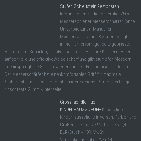
Stufen Schleifstein Restposten
Informationen zu diesem Artikel 750x
Messerschleifer Messerschärfer (ohne
Umverpackung) - Manueller
Messerschärfer mit 3 Stufen. Sorgt
immer fürhervorragende Ergebnisse.
Vorbereiten, Schärfen, dannFeinschleifen. Hält Ihre Küchenmesser
auf schnelle und effektiveWeise scharf und gibt stumpfen Messern
ihre ursprüngliche Schärfewieder zurück.- Ergonomisches Design.
Der Messerschärfer hat einenkomfortablen Griff für maximale
Sicherheit. Für Links- undRechtshänder geeignet. Strapazierfähige,
rutschfeste Gummi-Unterseite ...
Grosshaendler fuer
KINDERHAUSSCHUHE
Kuschelige
Kinderhausschuhe in versch. Farben und
Größen, Tiermotive ! Nettopreis: 1,45
EUR/Stück + 19% MwSt.
Verpackungseinheit (VE): 24