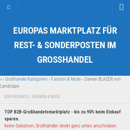
Startseite
EUROPAS MARKTPLATZ FÜR
Kategorien
Auto & Motorrad
REST- & SONDERPOSTEN IM
Drogerie & Tierbedarf
GROSSHANDEL
Fahrzeuge & Transport
Fashion & Mode
»
›
Großhandel Kategorien
›
Fashion & Mode
›
Damen BLAZER von
Garten & Werkzeug
Landclape
Geschäft, Büro & Schreibwaren
B2B PRODUKTE
/
FASHION & MODE
Geschenkartikel
Haushaltswaren
TOP B2B-Großhandelsmarktplatz - bis zu 90% beim Einkauf
Handy und Smartphone
sparen.
Keine Gebühren, Großhändler direkt ganz unten anschreiben.
Kosmetik & Pflege