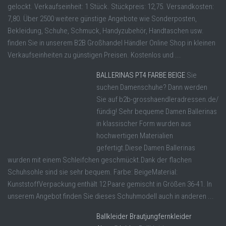
gelockt. Verkaufseinheit: 1 Stück. Stückpreis: 12,75. Versandkosten:
7,80. Über 2500 weitere günstige Angebote wie Sonderposten,
Bekleidung, Schuhe, Schmuck, Handyzubehör, Handtaschen usw.
finden Sie in unserem B2B Großhandel Händler Online Shop in kleinen
Verkaufseinheiten zu günstigen Preisen. Kostenlos und ...
BALLERINAS PT4 FARBE BEIGE
Sie
suchen Damenschuhe? Dann werden
Sie auf b2b-grosshaendleradressen.de/
fündig! Sehr bequeme Damen Ballerinas
in klassischer Form wurden aus
hochwertigen Materialien
gefertigt.Diese Damen Ballerinas
wurden mit einem Schleifchen geschmückt.Dank der flachen
Schuhsohle sind sie sehr bequem. Farbe: BeigeMaterial:
KunststoffVerpackung enthält 12 Paare gemischt in Größen 36-41. In
unserem Angebot finden Sie dieses Schuhmodell auch in anderen ...
Ballkleider Brautjungfernkleider