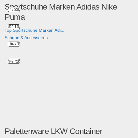
Sportschuhe Marken Adidas Nike
112.22k
Puma
522.14k
Top Sportschuhe Marken Adi...
Schuhe & Accessoires
184.48k
342.42k
Palettenware LKW Container