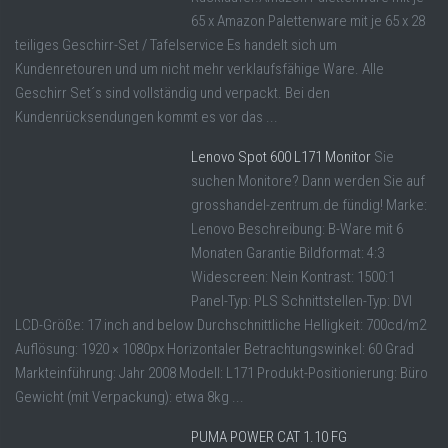
65 x Amazon Palettenware mit je 65 x 28
teiliges Geschirr-Set / Tafelservice Es handelt sich um
Kundenretouren und um nicht mehr verklaufsfähige Ware. Alle
Geschirr Set´s sind vollständig und verpackt. Bei den
Kundenrücksendungen kommt es vor das ...
Lenovo Spot 600 L171 Monitor
Sie
suchen Monitore? Dann werden Sie auf
grosshandel-zentrum.de fündig! Marke:
Lenovo Beschreibung: B-Ware mit 6
Monaten Garantie Bildformat: 4:3
Widescreen: Nein Kontrast: 1500:1
Panel-Typ: PLS Schnittstellen-Typ: DVI
LCD-Größe: 17 inch and below Durchschnittliche Helligkeit: 700cd/m2
Auflösung: 1920 × 1080px Horizontaler Betrachtungswinkel: 60 Grad
Markteinführung: Jahr 2008 Modell: L171 Produkt-Positionierung: Büro
Gewicht (mit Verpackung): etwa 8kg ...
PUMA POWER CAT 1.10 FG