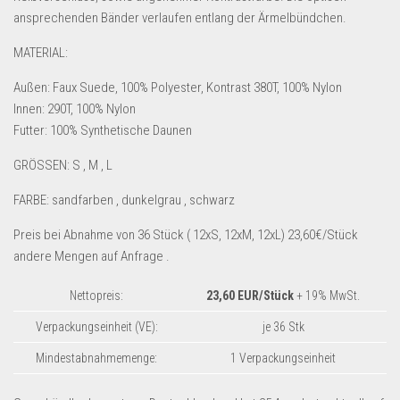
Dropshipping-Produkte
ansprechenden Bänder verlaufen entlang der Ärmelbündchen.
B2B Produkte
MATERIAL:
Grosshandel
Außen: Faux Suede, 100% Polyester, Kontrast 380T, 100% Nylon
Amazon
Innen: 290T, 100% Nylon
Aldi
Futter: 100% Synthetische Daunen
Lidl
GRÖSSEN: S , M , L
Kostenlos verkaufen
FARBE: sandfarben , dunkelgrau , schwarz
Anmelden
Preis bei Abnahme von 36 Stück ( 12xS, 12xM, 12xL) 23,60€/Stück
andere Mengen auf Anfrage .
Kostenlos Registrieren
Newsletter
Nettopreis:
23,60 EUR/Stück
+ 19% MwSt.
Verpackungseinheit (VE):
je 36 Stk
Mindestabnahmemenge:
1 Verpackungseinheit