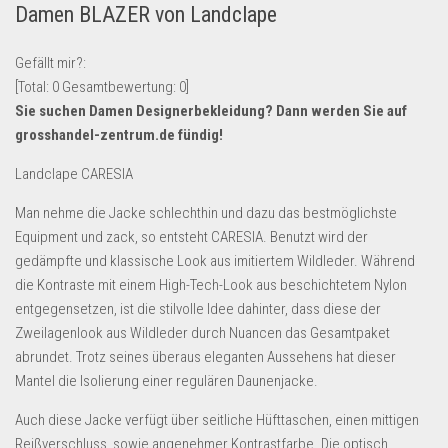
Damen BLAZER von Landclape
Lebensmittel & Getränke
Multimedia & Elektro
Gefällt mir?:
[Total:
0
Gesamtbewertung:
0
]
Münzen
Sie suchen Damen Designerbekleidung? Dann werden Sie auf
Spielzeug & Games
grosshandel-zentrum.de
fündig!
Schuhe & Accessoires
Landclape CARESIA
Sport & Freizeit
Man nehme die Jacke schlechthin und dazu das bestmöglichste
Uhren & Schmuck
Equipment und zack, so entsteht CARESIA. Benutzt wird der
Wohnen & Einrichten
gedämpfte und klassische Look aus imitiertem Wildleder. Während
die Kontraste mit einem High-Tech-Look aus beschichtetem Nylon
Restposten-Angebote
entgegensetzen, ist die stilvolle Idee dahinter, dass diese der
Restposten für Privatpersonen
Zweilagenlook aus Wildleder durch Nuancen das Gesamtpaket
eBay Restposten kaufen
abrundet. Trotz seines überaus eleganten Aussehens hat dieser
Mantel die Isolierung einer regulären Daunenjacke.
Sonderposten-Angebote
Auch diese Jacke verfügt über seitliche Hüfttaschen, einen mittigen
Saison & Eventprodkte
Reißverschluss, sowie angenehmer Kontrastfarbe. Die optisch