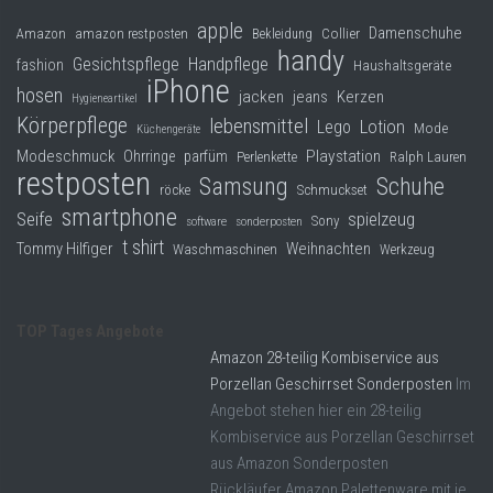
apple
Damenschuhe
Collier
Amazon
amazon restposten
Bekleidung
handy
Gesichtspflege
Handpflege
fashion
Haushaltsgeräte
iPhone
hosen
jacken
jeans
Kerzen
Hygieneartikel
Körperpflege
lebensmittel
Lego
Lotion
Mode
Küchengeräte
Modeschmuck
Playstation
Ohrringe
parfüm
Perlenkette
Ralph Lauren
restposten
Samsung
Schuhe
röcke
Schmuckset
smartphone
Seife
spielzeug
Sony
software
sonderposten
t shirt
Tommy Hilfiger
Weihnachten
Waschmaschinen
Werkzeug
TOP Tages Angebote
Amazon 28-teilig Kombiservice aus
Porzellan Geschirrset Sonderposten
Im
Angebot stehen hier ein 28-teilig
Kombiservice aus Porzellan Geschirrset
aus Amazon Sonderposten
Rückläufer.Amazon Palettenware mit je