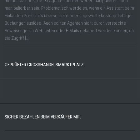
meldet Mainpost.de. KI-Agenten dürften weder manipulieren noch
manipulierbar sein. Problematisch werde es, wenn ein Assistent beim
Einkaufen Preislimits überschreite oder ungewollte kostenpflichtige
Buchungen auslöse. Auch sollten Agenten nicht durch versteckte
Anweisungen in Webseiten oder E-Mails gekapert werden können, da
sie Zugriff […]
GEPRÜFTER GROSSHANDELSMARKTPLATZ
SICHER BEZAHLEN BEIM VERKÄUFER MIT: