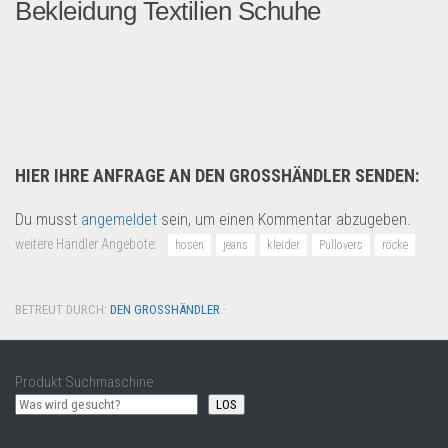
Bekleidung Textilien Schuhe
Palettenwaren LKW Containe...
Restposten
HIER IHRE ANFRAGE AN DEN GROSSHÄNDLER SENDEN:
Du musst
angemeldet
sein, um einen Kommentar abzugeben.
weitere Händler Angebote:
hosen
jeans
kleider
Pullovers
röcke
BETREUT DURCH:
DEN GROSSHÄNDLER
·
Produkt Suchmaschine
LOS