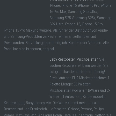
iPhone, iPhone 16, iPhone 16 Pro, iPhone
16 Pro Max, Samsung S25 Ultra,
Samsung S25, Samsung S25+, Samsung
S24 Ultra, iPhone 15, iPhone 15 Pro,
iPhone 15 Pro Max und weitere. Als führender Distributor von Apple-
und Samsung-Produkten verkaufen wir an Einzelhändler und
Privatkunden. Barzahlungsrabatt möglich. Kostenloser Versand. Alle
Produkte sind brandneu, original ...
Baby Restposten Mischpaletten
Sie
suchen Retourware? Dann werden Sie
auf grosshandel-zentrum.de fündig!
Preis: Anfrage EUR Mindestabnahme: 1
Palette Menge: 33 Paletten
Mischpaletten (vor allem B-Ware und C-
Ware) mit Autositzen, Kindermöbeln,
Kinderwagen, Babyphones etc. Die Ware kommt meistens aus
Deutschland und Frankreich. Lieferanten: Chicco, Recaro, Philips,
Römer, Maxi-Cosi etc. Ab Lager Polen. Details auf Anfrage. Nettopreis: