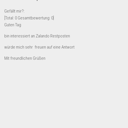
Lebensmittel & Getränke
Gefällt mir?:
Multimedia & Elektro
[Total:
0
Gesamtbewertung:
0
]
Guten Tag
Münzen
Spielzeug & Games
bin interessiert an Zalando Restposten
Schuhe & Accessoires
würde mich sehr freuen auf eine Antwort
Sport & Freizeit
Mit freundlichen Grüßen
Uhren & Schmuck
Wohnen & Einrichten
Restposten-Angebote
Restposten für Privatpersonen
eBay Restposten kaufen
Sonderposten-Angebote
Saison & Eventprodkte