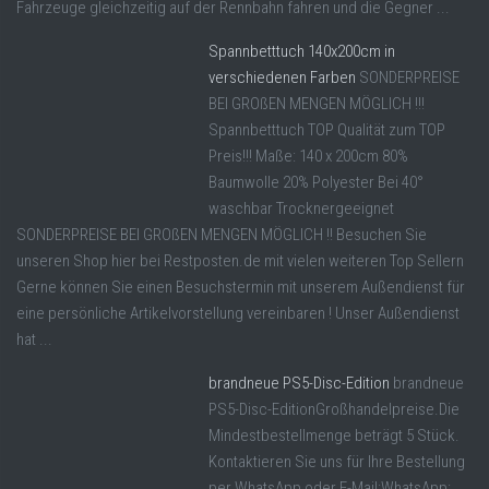
Fahrzeuge gleichzeitig auf der Rennbahn fahren und die Gegner ...
Spannbetttuch 140x200cm in
verschiedenen Farben
SONDERPREISE
BEI GROßEN MENGEN MÖGLICH !!!
Spannbetttuch TOP Qualität zum TOP
Preis!!! Maße: 140 x 200cm 80%
Baumwolle 20% Polyester Bei 40°
waschbar Trocknergeeignet
SONDERPREISE BEI GROßEN MENGEN MÖGLICH !! Besuchen Sie
unseren Shop hier bei Restposten.de mit vielen weiteren Top Sellern
Gerne können Sie einen Besuchstermin mit unserem Außendienst für
eine persönliche Artikelvorstellung vereinbaren ! Unser Außendienst
hat ...
brandneue PS5-Disc-Edition
brandneue
PS5-Disc-EditionGroßhandelpreise.Die
Mindestbestellmenge beträgt 5 Stück.
Kontaktieren Sie uns für Ihre Bestellung
per WhatsApp oder E-Mail:WhatsApp: