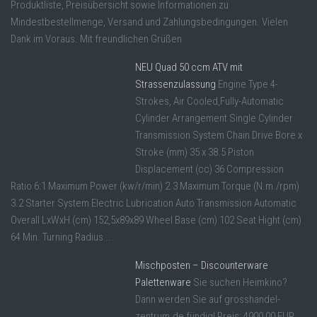
Produktliste, Preisübersicht sowie Informationen zu
Mindestbestellmenge, Versand und Zahlungsbedingungen. Vielen
Dank im Voraus. Mit freundlichen Grüßen
NEU Quad 50 ccm ATV mit
Strassenzulassung
Engine Type 4-
Strokes, Air Cooled,Fully-Automatic
Cylinder Arrangement Single Cylinder
Transmission System Chain Drive Bore x
Stroke (mm) 35 x 38.5 Piston
Displacement (cc) 36 Compression
Ratio 6:1 Maximum Power (kw/r/min) 2.3 Maximum Torque (N.m./rpm)
3.2 Starter System Electric Lubrication Auto Transmission Automatic
Overall LxWxH (cm) 152,5x89x89 Wheel Base (cm) 102 Seat Hight (cm)
64 Min. Turning Radius ...
Mischposten – Discounterware
Palettenware
Sie suchen Heimkino?
Dann werden Sie auf grosshandel-
zentrum.de fündig! Preis: 4900,00 EUR