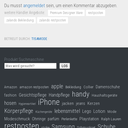
Du musst
angemeldet
sein, um einen Kommentar abzugeben.
weitere Händler Angebote:
Premium Designer Ware
restposten
zalando Bekleidung
zalando restposten
BETREUT DURCH:
TISAMODE
·
Produkt Suchmaschine
LOS
apple
Damenschuhe
Collier
Amazon
amazon restposten
Bekleidung
handy
Gesichtspflege
Handpflege
fashion
Haushaltsgeräte
iPhone
hosen
jacken
jeans
Kerzen
Hygieneartikel
Körperpflege
lebensmittel
Lego
Lotion
Mode
Küchengeräte
Modeschmuck
Playstation
Ohrringe
parfüm
Perlenkette
Ralph Lauren
restposten
Samsung
Schuhe
röcke
Schmuckset