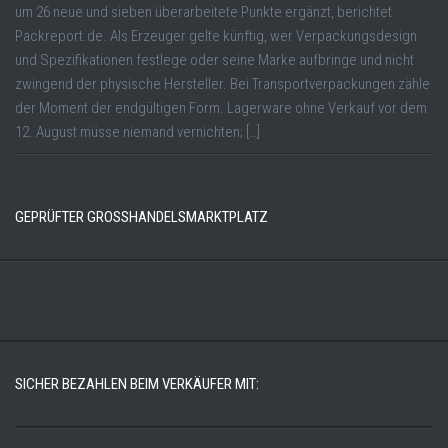
um 26 neue und sieben überarbeitete Punkte ergänzt, berichtet
Packreport.de. Als Erzeuger gelte künftig, wer Verpackungsdesign
und Spezifikationen festlege oder seine Marke aufbringe und nicht
zwingend der physische Hersteller. Bei Transportverpackungen zähle
der Moment der endgültigen Form. Lagerware ohne Verkauf vor dem
12. August müsse niemand vernichten; […]
GEPRÜFTER GROSSHANDELSMARKTPLATZ
SICHER BEZAHLEN BEIM VERKÄUFER MIT: