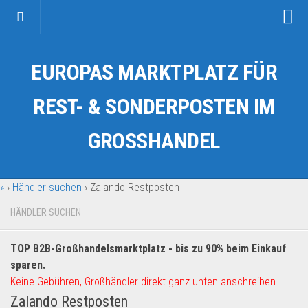
Startseite
EUROPAS MARKTPLATZ FÜR
Kategorien
Auto & Motorrad
REST- & SONDERPOSTEN IM
Drogerie & Tierbedarf
GROSSHANDEL
Fahrzeuge & Transport
Fashion & Mode
»
›
Händler suchen
›
Zalando Restposten
Garten & Werkzeug
Geschäft, Büro & Schreibwaren
HÄNDLER SUCHEN
Geschenkartikel
TOP B2B-Großhandelsmarktplatz - bis zu 90% beim Einkauf
Haushaltswaren
sparen.
Handy und Smartphone
Keine Gebühren, Großhändler direkt ganz unten anschreiben.
Zalando Restposten
Kosmetik & Pflege