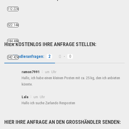
DHL Paketmarken bis 31,5 KG...
112.22k
Geschäft, Büro & Schreibwaren
522.14k
184.48k
HIER KOSTENLOS IHRE ANFRAGE STELLEN:
Händleranfragen:
2
-
0
342.42k
ramon7991
um Uhr
Hallo, ich habe einen kleinen Posten mit ca. 25 kg, den ich anbieten
könnte.
Lala
um Uhr
Hallo ich suche Zarlando Resposten
HIER IHRE ANFRAGE AN DEN GROSSHÄNDLER SENDEN: