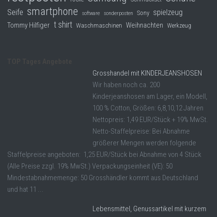
smartphone
Seife
spielzeug
Sony
software
sonderposten
t shirt
Tommy Hilfiger
Weihnachten
Waschmaschinen
Werkzeug
TOP Tages Angebote
Grosshandel mit KINDERJEANSHOSEN
Wir haben noch ca. 200
Kinderjeanshosen am Lager, ein Modell,
100 % Cotton, Größen: 6,8,10,12 Jahren
Nettopreis: 1,49 EUR/Stück + 19% MwSt.
Netto-Staffelpreise: Bei Abnahme
größerer Mengen werden folgende
Staffelpreise angeboten: 1,25 EUR/Stück bei Abnahme von 4 Stück
(Alle Preise zzgl. 19% MwSt.) Verpackungseinheit (VE): 50
Mindestabnahmemenge: 50 Grosshändler kommt aus Deutschland
und hat 11 ...
Lebensmittel, Genussartikel mit kurzem