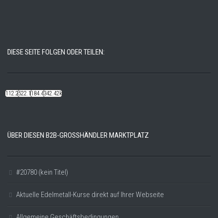
DIESE SEITE FOLGEN ODER TEILEN:
112.22k
522.14k
184.48k
342.42k
ÜBER DIESEN B2B-GROSSHÄNDLER MARKTPLATZ
#20780 (kein Titel)
Aktuelle Edelmetall-Kurse direkt auf Ihrer Webseite
Allgemeine Geschäftsbedingungen