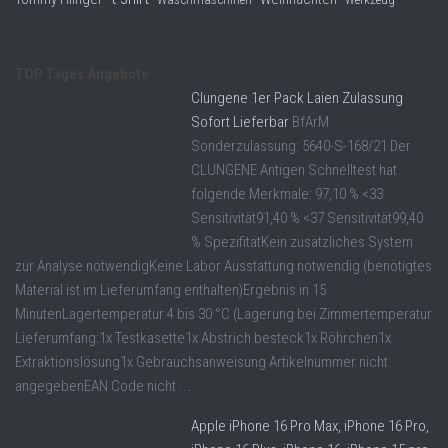
TOP Tages Angebote
Clungene 1er Pack Laien Zulassung
Sofort Lieferbar
BfArM
Sonderzulassung: 5640-S-168/21 Der
CLUNGENE Antigen Schnelltest hat
folgende Merkmale: 97,10 % <33
Sensitivität91,40 % <37 Sensitivität99,40
% SpezifitätKein zusätzliches System
zur Analyse notwendigKeine Labor Ausstattung notwendig (benötigtes
Material ist im Lieferumfang enthalten)Ergebnis in 15
MinutenLagertemperatur 4 bis 30 °C (Lagerung bei Zimmertemperatur
Lieferumfang:1x Testkasette1x Abstrich besteck1x Röhrchen1x
Extraktionslösung1x Gebrauchsanweisung Artikelnummer nicht
angegebenEAN Code nicht ...
Apple iPhone 16 Pro Max, iPhone 16 Pro,