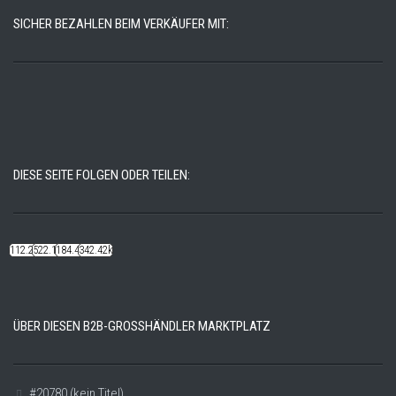
SICHER BEZAHLEN BEIM VERKÄUFER MIT:
DIESE SEITE FOLGEN ODER TEILEN:
112.22k
522.14k
184.48k
342.42k
ÜBER DIESEN B2B-GROSSHÄNDLER MARKTPLATZ
#20780 (kein Titel)