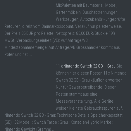
MixPaletten mit Baumaterial, Möbel,
Gartenmöbeln, Duschabtrennungen,
Werkzeugen, Autozubehör - ungeprüfte
Retouren, direkt vom Baumarktdiscount. Verakuf nur palettenweise.
Der Preis 85 EUR pro Palette. Nettopreis: 85,00 EUR/Stück + 19%
MwSt. Verpackungseinheit (VE): Auf Anfrage/VB
Mindestabnahmemenge: Auf Anfrage/VB Grosshändler kommt aus
Polen und hat ...
11 x Nintendo Switch 32 GB – Grau
Sie
können hier diesen Posten 11 x Nintendo
Switch 32 GB - Grau käuflich erwerben.
Nur für Gewerbetreibende. Dieser
Posten stammt aus eine
Messeveranstalltung. Alle Geräte
weisen kleinste Gebrauchsspuren auf.
Nintendo Switch 32 GB - Grau: Technische Details Speicherkapazität
(GB) : 32 Modell : Switch Farbe : Grau : Konsolen-Hybrid Marke :
Nintendo Gewicht (Gramm) ...