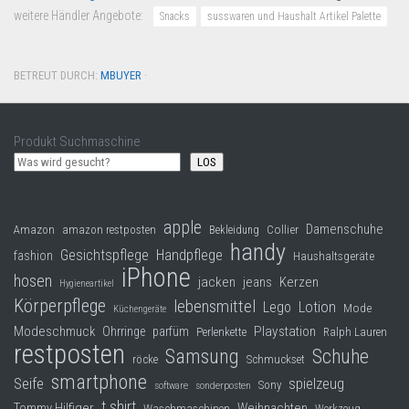
weitere Händler Angebote:
Snacks
susswaren und Haushalt Artikel Palette
BETREUT DURCH:
MBUYER
·
Produkt Suchmaschine
LOS
apple
Damenschuhe
Collier
Amazon
amazon restposten
Bekleidung
handy
Gesichtspflege
Handpflege
fashion
Haushaltsgeräte
iPhone
hosen
jacken
jeans
Kerzen
Hygieneartikel
Körperpflege
lebensmittel
Lego
Lotion
Mode
Küchengeräte
Modeschmuck
Playstation
Ohrringe
parfüm
Perlenkette
Ralph Lauren
restposten
Samsung
Schuhe
röcke
Schmuckset
smartphone
Seife
spielzeug
Sony
software
sonderposten
t shirt
Tommy Hilfiger
Weihnachten
Waschmaschinen
Werkzeug