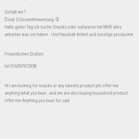
Lebensmittel & Getränke
Gefällt mir?:
Multimedia & Elektro
[Total:
0
Gesamtbewertung:
0
]
Hallo guten Tag ich suche Snacks oder sußwaren mit MHD alles
Münzen
anbieten was sie haben . Und Haushalt Artikel und sonstige produckte
Spielzeug & Games
.
Schuhe & Accessoires
Freundlichen Grüßen .
Sport & Freizeit
tel 016097972938
Uhren & Schmuck
Wohnen & Einrichten
Hi I am looking for snacks or any sweets product pls offer me
Restposten-Angebote
anything what you have , and we are also buying household product
Restposten für Privatpersonen
offer me Anything you have for sale
eBay Restposten kaufen
Sonderposten-Angebote
Saison & Eventprodkte