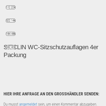
112.22k
522.14k
184.48k
SITCLIN WC-Sitzschutzauflagen 4er
342.42k
Packung
SITCLIN® WC-Papiersitze der...
Drogerie & Tierbedarf
HIER IHRE ANFRAGE AN DEN GROSSHÄNDLER SENDEN:
Du musst
angemeldet
sein, um einen Kommentar abzugeben.