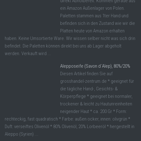
direkt Abholbereit. Kommen gerade aus
ein Amazon Außenlager von Polen.
Paletten stammen aus 1ter Hand und
befinden sich in den Zustand wie wir die
Platten heute von Amazon erhalten
haben. Keine Umsortierte Ware. Wir wissen selber nicht was sich drin
befindet. Die Paletten können direkt bei uns ab Lager abgeholt
werden. Verkauft wird ...
Alepposeife (Savon d´Alep), 80%/20%
Diesen Artikel finden Sie auf
grosshandel-zentrum.de * geeignet für
die tägliche Hand-, Gesichts- &
Körperpflege * geeignet bei normaler,
trockener & leicht zu Hautunreinheiten
neigender Haut * ca. 200 Gr * Form:
rechteckig, fast quadratisch * Farbe: außen ocker, innen: olivgrün *
Duft: verseiftes Olivenöl * 80% Olivenöl, 20% Lorbeeröl * hergestellt in
Aleppo (Syrien) ...