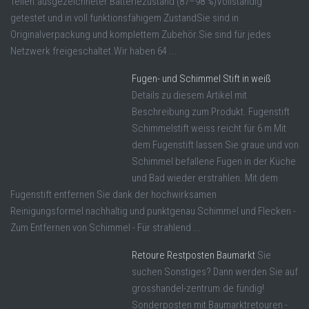
Teilen.ausgezeichneter Batteriezustand (87–98 %)Vollständig
getestet und in voll funktionsfähigem ZustandSie sind in
Originalverpackung und komplettem Zubehör.Sie sind für jedes
Netzwerk freigeschaltet.Wir haben 64 ...
Fugen- und Schimmel Stift in weiß
Details zu diesem Artikel mit
Beschreibung zum Produkt. Fugenstift
Schimmelstift weiss reicht für 6 m Mit
dem Fugenstift lassen Sie graue und von
Schimmel befallene Fugen in der Küche
und Bad wieder erstrahlen. Mit dem
Fugenstift entfernen Sie dank der hochwirksamen
Reinigungsformel nachhaltig und punktgenau Schimmel und Flecken -
Zum Entfernen von Schimmel - Für strahlend ...
Retoure Restposten Baumarkt
Sie
suchen Sonstiges? Dann werden Sie auf
grosshandel-zentrum.de fündig!
Sonderposten mit Baumarktretouren -