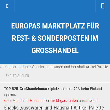
Startseite
EUROPAS MARKTPLATZ FÜR
Kategorien
Auto & Motorrad
REST- & SONDERPOSTEN IM
Drogerie & Tierbedarf
GROSSHANDEL
Fahrzeuge & Transport
Fashion & Mode
»
›
Händler suchen
›
Snacks ,susswaren und Haushalt Artikel Palette
Garten & Werkzeug
Geschäft, Büro & Schreibwaren
HÄNDLER SUCHEN
Geschenkartikel
TOP B2B-Großhandelsmarktplatz - bis zu 90% beim Einkauf
Haushaltswaren
sparen.
Handy und Smartphone
Keine Gebühren, Großhändler direkt ganz unten anschreiben.
Snacks ,susswaren und Haushalt Artikel Palette
Kosmetik & Pflege