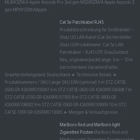
MLWK3ZM/A Apple Airpods Pro 2nd gen MQD83ZM/A Apple Airpods 3.
gen MPNY3ZM/AApple ...
Cat 5e Patchkabel RJ45
Produktbeschreibung für Großhandel –
Stutz UG LAN-Kabel (Cat 5e) Hersteller:
Stutz UGProduktname: Cat 5e LAN-
Patchkabel – RJ45 UTP, GrauZustand:
Neu, originalverpacktLänge: 5 m – 10 m
(verschiedene Varianten)Farbe:
GrauHerstellungsland: Deutschland 🔹 Technische Details 🔹
Produktnummern / SKU Länge SKU EAN (optional) 5 m STZ-CAT5E-
0500-GR 4260995105001 6 m STZ-CAT5E-0600-GR 4260995106008 7 m
STZ-CAT5E-0700-GR 4260995107005 8 m STZ-CAT5E-0800-GR
4260995108002 9 m STZ-CAT5E-0900-GR 4260995109009 10 m STZ-
CAT5E-1000-GR 4260995110005 🔹 Mengen & Verkaufspreise ...
Marlboro Red und Marlboro light
Zigaretten Posten
Marlboro Red und
Marlboro light Zigaretten Sonderposten