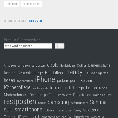
pokemon
sammelkarten
BETREUT DURCH:
CHEVY08
·
Produkt Suchmaschine
LOS
apple
Damenschuhe
Collier
Amazon
amazon restposten
Bekleidung
handy
Gesichtspflege
Handpflege
fashion
Haushaltsgeräte
iPhone
hosen
jacken
jeans
Kerzen
Hygieneartikel
Körperpflege
lebensmittel
Lego
Lotion
Mode
Küchengeräte
Modeschmuck
Playstation
Ohrringe
parfüm
Perlenkette
Ralph Lauren
restposten
Samsung
Schuhe
röcke
Schmuckset
smartphone
Seife
spielzeug
Sony
software
sonderposten
t shirt
Tommy Hilfiger
Weihnachten
Waschmaschinen
Werkzeug