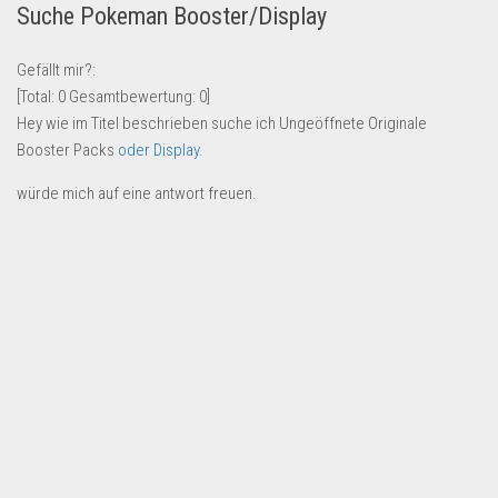
Suche Pokeman Booster/Display
Lebensmittel & Getränke
Multimedia & Elektro
Gefällt mir?:
[Total:
0
Gesamtbewertung:
0
]
Münzen
Hey wie im Titel beschrieben suche ich Ungeöffnete Originale
Spielzeug & Games
Booster Packs
oder Display.
Schuhe & Accessoires
würde mich auf eine antwort freuen.
Sport & Freizeit
Uhren & Schmuck
Wohnen & Einrichten
Restposten-Angebote
Restposten für Privatpersonen
eBay Restposten kaufen
Sonderposten-Angebote
Saison & Eventprodkte