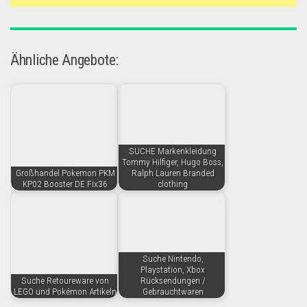
Ähnliche Angebote:
SUCHE Markenkleidung
Tommy Hilfiger, Hugo Boss,
Großhandel Pokemon PKM
Ralph Lauren Branded
KP02 Booster DE Fix36
clothing
Suche Nintendo,
Playstation, Xbox
Suche Retoureware von
Rücksendungen /
LEGO und Pokémon Artikeln
Gebrauchtwaren