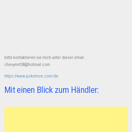
Dropshipping-Produkte
B2B Produkte
Grosshandel
Amazon
Aldi
Lidl
bitte kontaktieren sie mich unter dieser email :
Kostenlos verkaufen
chevymrt08@hotmail.com
Anmelden
https://www.pokemon.com/de
Kostenlos Registrieren
Mit einen Blick zum Händler:
Newsletter