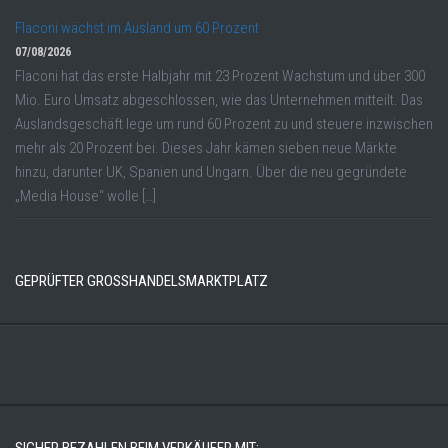
Flaconi wächst im Ausland um 60 Prozent
07/08/2026
Flaconi hat das erste Halbjahr mit 23 Prozent Wachstum und über 300
Mio. Euro Umsatz abgeschlossen, wie das Unternehmen mitteilt. Das
Auslandsgeschäft lege um rund 60 Prozent zu und steuere inzwischen
mehr als 20 Prozent bei. Dieses Jahr kämen sieben neue Märkte
hinzu, darunter UK, Spanien und Ungarn. Über die neu gegründete
„Media House“ wolle […]
GEPRÜFTER GROSSHANDELSMARKTPLATZ
SICHER BEZAHLEN BEIM VERKÄUFER MIT: