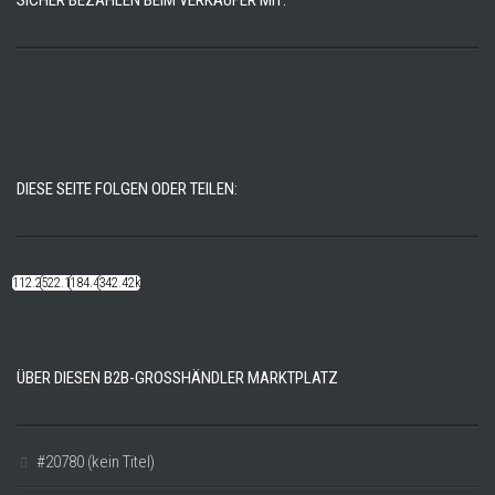
DIESE SEITE FOLGEN ODER TEILEN:
112.22k
522.14k
184.48k
342.42k
ÜBER DIESEN B2B-GROSSHÄNDLER MARKTPLATZ
#20780 (kein Titel)