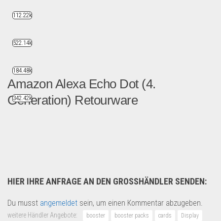
112.22k
522.14k
184.48k
Amazon Alexa Echo Dot (4.
Generation) Retourware
342.42k
Retourware Amazon Echo Dot...
Multimedia & Elektro
HIER IHRE ANFRAGE AN DEN GROSSHÄNDLER SENDEN:
Du musst
angemeldet
sein, um einen Kommentar abzugeben.
weitere Händler Angebote:
booster
booster packs
cards
Display