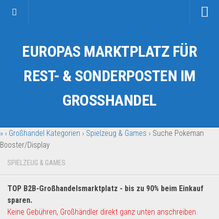
Startseite
EUROPAS MARKTPLATZ FÜR
Kategorien
Auto & Motorrad
REST- & SONDERPOSTEN IM
Drogerie & Tierbedarf
GROSSHANDEL
Fahrzeuge & Transport
Fashion & Mode
»
›
Großhandel Kategorien
›
Spielzeug & Games
›
Suche Pokeman
Garten & Werkzeug
Booster/Display
Geschäft, Büro & Schreibwaren
SPIELZEUG & GAMES
Geschenkartikel
Haushaltswaren
TOP B2B-Großhandelsmarktplatz - bis zu 90% beim Einkauf
Handy und Smartphone
sparen.
Keine Gebühren, Großhändler direkt ganz unten anschreiben.
Kosmetik & Pflege