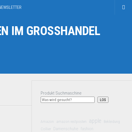
NEWSLETTER
N IM GROSSHANDEL
Produkt Suchmaschine
LOS
apple
Amazon
amazon restposten
Bekleidung
Damenschuhe
Collier
fashion