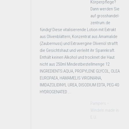
Körperpflege?
Dann werden Sie
auf grosshandel-
zentrum.de
fündig! Diese vitalisierende Lotion mit Extrakt
aus Olivenblättern, Konzentrat aus Amamalide
(Zaubernuss) und Extravergine Olivenöl strafft
die Gesichtshaut und verleiht ihr Spannkraft.
Enthält keinen Alkohol und trocknet die Haut
nicht aus 250ml Mindestbestellmenge 12
INGREDIENTS:AQUA, PROPYLENE GLYCOL, OLEA
EUROPAEA, HAMAMELIS VIRGINIANA,
IMIDAZOLIDINYL UREA, DISODIUM EDTA, PEG-40
HYDROGENATED ...
Pampers –
Windeln made in
E.U.