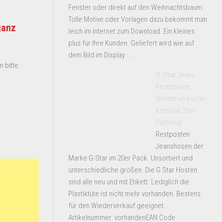
Fenster oder direkt auf den Weihnachtsbaum.
Tolle Motive oder Vorlagen dazu bekommt man
ganz
leich im Internet zum Download. Ein kleines
plus für Ihre Kunden. Geliefert wird wie auf
dem Bild im Display ...
 bitte.
G -Star Jeans
Restposten
Wiederverkäufer
Konvolut 20er
Packung
Restposten
Jeanshosen der
Marke G-Star im 20er Pack. Unsortiert und
unterschiedliche größen. Die G Star Hosten
sind alle neu und mit Etikett. Lediglich die
Plastiktüte ist nicht mehr vorhanden. Bestens
für den Wiederverkauf geeignet.
Artikelnummer: vorhandenEAN Code