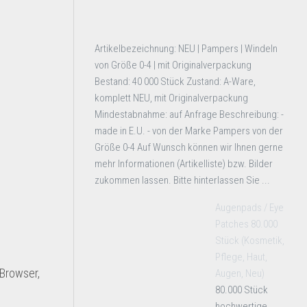
Artikelbezeichnung: NEU | Pampers | Windeln
von Größe 0-4 | mit Originalverpackung
Bestand: 40 000 Stück Zustand: A-Ware,
komplett NEU, mit Originalverpackung
Mindestabnahme: auf Anfrage Beschreibung: -
made in E.U. - von der Marke Pampers von der
Größe 0-4 Auf Wunsch können wir Ihnen gerne
mehr Informationen (Artikelliste) bzw. Bilder
zukommen lassen. Bitte hinterlassen Sie ...
Augenpads / Eye
Patches 80.000
Stück (Kosmetik,
Pflege, Haut,
 Browser,
Augen, Neu)
80.000 Stück
hochwertige