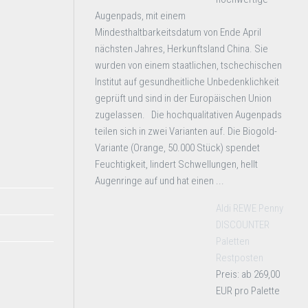
Augenpads, mit einem
Mindesthaltbarkeitsdatum von Ende April
nächsten Jahres, Herkunftsland China. Sie
wurden von einem staatlichen, tschechischen
Institut auf gesundheitliche Unbedenklichkeit
geprüft und sind in der Europäischen Union
zugelassen. Die hochqualitativen Augenpads
teilen sich in zwei Varianten auf. Die Biogold-
Variante (Orange, 50.000 Stück) spendet
Feuchtigkeit, lindert Schwellungen, hellt
Augenringe auf und hat einen ...
Aldi REWE Penny
DISCOUNTER
Paletten
Restposten
Preis: ab 269,00
EUR pro Palette