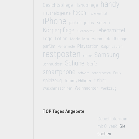
handy
Gesichtspflege
Handpflege
hosen
Haushaltsgeräte
Hygieneartikel
iPhone
jacken
jeans
Kerzen
Körperpflege
lebensmittel
Küchengeräte
Lego
Lotion
Modeschmuck
Mode
Ohrringe
Playstation
parfüm
Perlenkette
Ralph Lauren
restposten
Samsung
röcke
Schuhe
Seife
Schmuckset
smartphone
Sony
software
sonderposten
t shirt
spielzeug
Tommy Hilfiger
Weihnachten
Waschmaschinen
Werkzeug
TOP Tages Angebote
Gesichtstonikum
mit Olivenöl
Sie
suchen