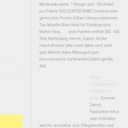
Mindestabnahme: 1 Menge: über 100 Artikel
pro Palette DISCOUNTER WARE Sonderposten
gemischter Posten A Ware Überproduktionen
Top Aktuelle Ware ideal für Sonderposten
Märkte Ebay....... jede Paletten enthält 300 - 400
Teile Bekleidung, Herren, Damen, Kinder
Haushaltsware (alles kann dabei sein) viele
gute Marken dabei Massageliegen
Konsolenspiele Gartenartikel Elektrogeräte....
Aldi ...
Damen
Pantoletten mit 2
Schnallen in
beige
Sommer
Damen
Pantoletten mit je
zwei Schnallen
welche verstellbar sind. Pflegeleichtes und