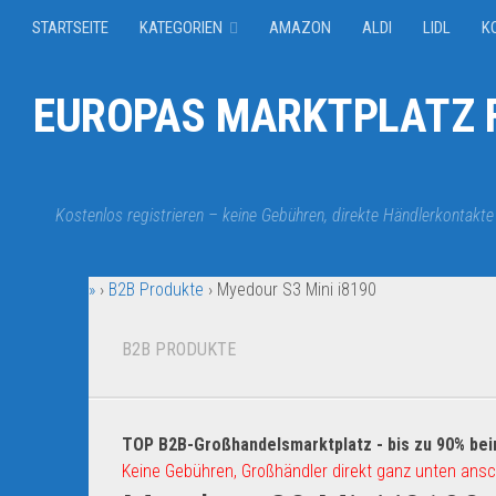
STARTSEITE
KATEGORIEN
AMAZON
ALDI
LIDL
K
EUROPAS MARKTPLATZ F
Kostenlos registrieren – keine Gebühren, direkte Händlerkontakte
»
›
B2B Produkte
›
Myedour S3 Mini i8190
B2B PRODUKTE
TOP B2B-Großhandelsmarktplatz - bis zu 90% bei
Keine Gebühren, Großhändler direkt ganz unten ansc