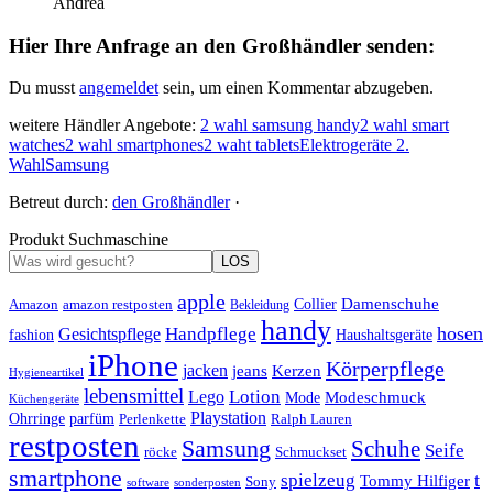
Andrea
Hier Ihre Anfrage an den Großhändler senden:
Du musst
angemeldet
sein, um einen Kommentar abzugeben.
weitere Händler Angebote:
2 wahl samsung handy
2 wahl smart
watches
2 wahl smartphones
2 waht tablets
Elektrogeräte 2.
Wahl
Samsung
Betreut durch:
den Großhändler
·
Produkt Suchmaschine
LOS
apple
Damenschuhe
Amazon
Collier
amazon restposten
Bekleidung
handy
hosen
Handpflege
Gesichtspflege
fashion
Haushaltsgeräte
iPhone
Körperpflege
jacken
Kerzen
jeans
Hygieneartikel
lebensmittel
Lotion
Lego
Modeschmuck
Mode
Küchengeräte
Playstation
Ohrringe
parfüm
Perlenkette
Ralph Lauren
restposten
Samsung
Schuhe
Seife
röcke
Schmuckset
smartphone
t
spielzeug
Tommy Hilfiger
Sony
software
sonderposten