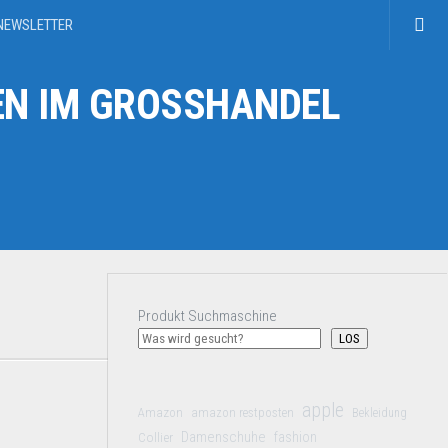
NEWSLETTER
N IM GROSSHANDEL
Produkt Suchmaschine
LOS
apple
Amazon
amazon restposten
Bekleidung
Damenschuhe
Collier
fashion