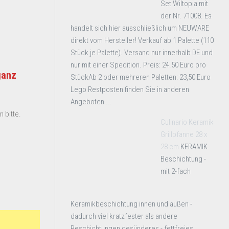
Set Wiltopia mit
der Nr. 71008. Es
handelt sich hier ausschließlich um NEUWARE
direkt vom Hersteller! Verkauf ab 1 Palette (110
Stück je Palette). Versand nur innerhalb DE und
nur mit einer Spedition. Preis: 24.50 Euro pro
ganz
StückAb 2 oder mehreren Paletten: 23,50 Euro
Lego Restposten finden Sie in anderen
Angeboten ...
 bitte.
Culinario Keramik
Grillpfanne 28 x
28 cm
KERAMIK
Beschichtung -
mit 2-fach
Keramikbeschichtung innen und außen -
dadurch viel kratzfester als andere
Beschichtungen gesünderes - fettfreies