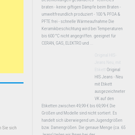
braten - keine giftigen Dämpfe beim Braten -
umweltfreundlich produziert - 100 % PFOA &
PFTE frei - schnelle Wärmeaufnahme Die
Keramikbeschichtung wird bei Temperaturen
bis 600 °C nicht angegriffen. geeignet für
CERAN, GAS, ELEKTRO und ...
Original HIS-
Jeans Neu, mit
Etikett
Original
HIS Jeans - Neu
mit Etikett
ausgezeichneter
VK auf den
Etiketten zwischen 49,99 € bis 69,99 € Die
Größen und Modelle sind nicht sortiert. Es
handelt sich überwiegend um Jugendgrößen
bzw. Damengrößen. Die genaue Menge (ca. 65
 Sie sich
Jeans) teilen wir Ihnen bei der