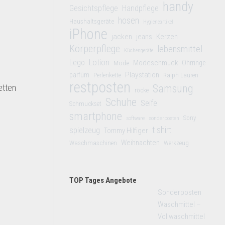
handy
Gesichtspflege
Handpflege
hosen
Haushaltsgeräte
Hygieneartikel
iPhone
jacken
jeans
Kerzen
Körperpflege
lebensmittel
Küchengeräte
Lego
Lotion
Modeschmuck
Mode
Ohrringe
Playstation
parfüm
Perlenkette
Ralph Lauren
restposten
etten
Samsung
röcke
Schuhe
Seife
Schmuckset
smartphone
Sony
software
sonderposten
t shirt
spielzeug
Tommy Hilfiger
Weihnachten
Waschmaschinen
Werkzeug
TOP Tages Angebote
Sonderposten
Waschmittel –
Vollwaschmittel