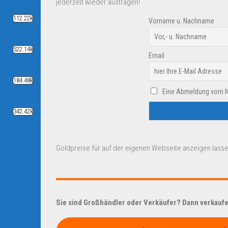
jederzeit wieder austragen!
112.22k
Vorname u. Nachname
522.14k
Email
184.48k
Eine Abmeldung vom New
342.42k
Goldpreise für auf der eigenen Webseite anzeigen lasse
Sie sind Großhändler oder Verkäufer? Dann verkaufen