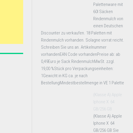
Palettenware mit
60l Säcken
Rindenmulch von
einen Deutschen
Discounter zu verkaufen. 18 Paletten mit
Rindenmulch vorhanden. Solagne vorrat reicht.
Schreiben Sie uns an. Artikelnummer
vorhandenEAN Code vorhandenPreise ab: ab
0,49Euro je Sack RindenmulchMwSt. zzgl.
19,00 %Stück pro Verpackungseinheiten:
1Gewicht in KG ca. je nach
BestellungMindestbestellmenge in VE 1 Palette
(Klasse A) Apple
Iphone X 64
GB/256 GB
(Klasse A) Apple
Iphone X 64
GB/256 GB Sie