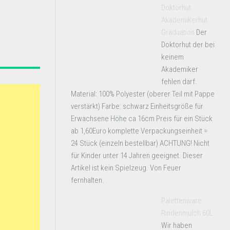
Doktorhut
Akademikerhut
Graduation
Der
Doktorhut der bei
keinem
Akademiker
fehlen darf.
Material: 100% Polyester (oberer Teil mit Pappe
verstärkt) Farbe: schwarz Einheitsgröße für
Erwachsene Höhe ca 16cm Preis für ein Stück
ab 1,60Euro komplette Verpackungseinheit =
24 Stück (einzeln bestellbar) ACHTUNG! Nicht
für Kinder unter 14 Jahren geeignet. Dieser
Artikel ist kein Spielzeug. Von Feuer
fernhalten.
Palettenware
Rindenmulch 60L
Wir haben