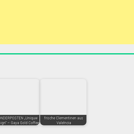
ONDERPOSTEN „Uniquw
frische Clementinen aus
ign“ – Gaya Gold Coffee
Valelncia