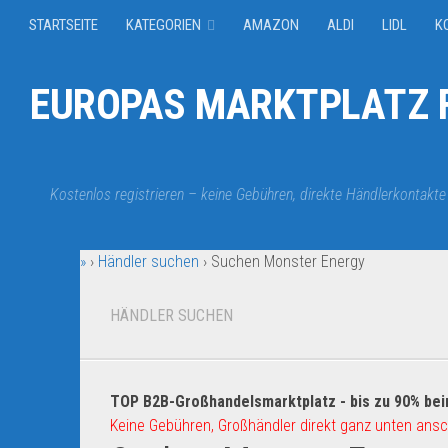
STARTSEITE
KATEGORIEN
AMAZON
ALDI
LIDL
K
EUROPAS MARKTPLATZ F
Kostenlos registrieren – keine Gebühren, direkte Händlerkontakte
»
›
Händler suchen
›
Suchen Monster Energy
HÄNDLER SUCHEN
TOP B2B-Großhandelsmarktplatz - bis zu 90% bei
Keine Gebühren, Großhändler direkt ganz unten ansc