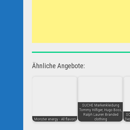
Ähnliche Angebote:
SUCHE Markenkleidung
Tommy Hilfiger, Hugo Boss,
Ralph Lauren Branded
S
Monster energy - All flavors
clothing
Des