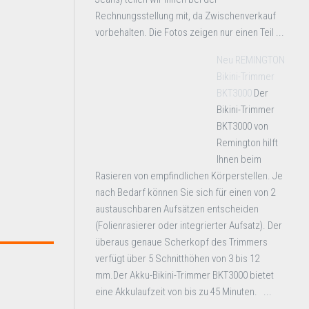
Rechnungsstellung mit, da Zwischenverkauf
vorbehalten. Die Fotos zeigen nur einen Teil ...
Neu REMINGTON
Bikini-Trimmer
BKT3000
Der
Bikini-Trimmer
BKT3000 von
Remington hilft
Ihnen beim
Rasieren von empfindlichen Körperstellen. Je
nach Bedarf können Sie sich für einen von 2
austauschbaren Aufsätzen entscheiden
(Folienrasierer oder integrierter Aufsatz). Der
überaus genaue Scherkopf des Trimmers
verfügt über 5 Schnitthöhen von 3 bis 12
mm.Der Akku-Bikini-Trimmer BKT3000 bietet
eine Akkulaufzeit von bis zu 45 Minuten. ...