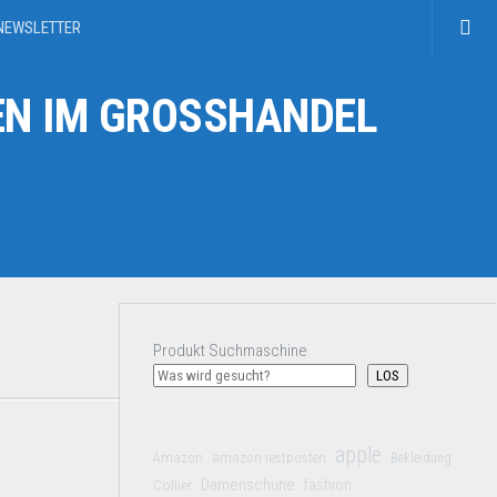
NEWSLETTER
N IM GROSSHANDEL
Produkt Suchmaschine
LOS
apple
Amazon
amazon restposten
Bekleidung
Damenschuhe
Collier
fashion