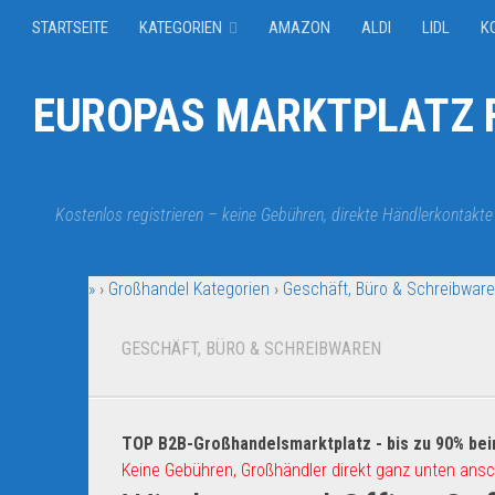
STARTSEITE
KATEGORIEN
AMAZON
ALDI
LIDL
K
EUROPAS MARKTPLATZ F
Kostenlos registrieren – keine Gebühren, direkte Händlerkontakte
»
›
Großhandel Kategorien
›
Geschäft, Büro & Schreibwar
GESCHÄFT, BÜRO & SCHREIBWAREN
TOP B2B-Großhandelsmarktplatz - bis zu 90% bei
Keine Gebühren, Großhändler direkt ganz unten ansc