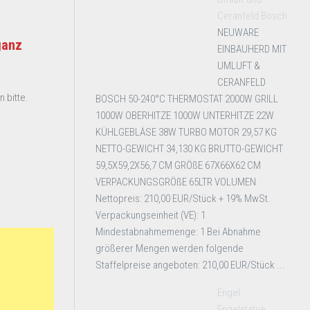
Ceranfeld Bosch
NEUWARE
ganz
EINBAUHERD MIT
UMLUFT &
CERANFELD
 bitte.
BOSCH 50-240°C THERMOSTAT 2000W GRILL
1000W OBERHITZE 1000W UNTERHITZE 22W
KÜHLGEBLÄSE 38W TURBO MOTOR 29,57 KG
NETTO-GEWICHT 34,130 KG BRUTTO-GEWICHT
59,5X59,2X56,7 CM GRÖßE 67X66X62 CM
VERPACKUNGSGRÖßE 65LTR VOLUMEN
Nettopreis: 210,00 EUR/Stück + 19% MwSt.
Verpackungseinheit (VE): 1
Mindestabnahmemenge: 1 Bei Abnahme
größerer Mengen werden folgende
Staffelpreise angeboten: 210,00 EUR/Stück ...
Engel
Engelstatue