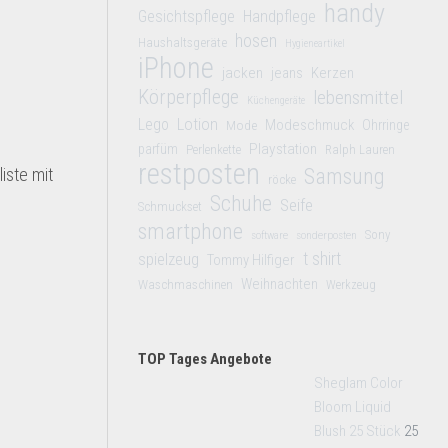
handy
Gesichtspflege
Handpflege
hosen
Haushaltsgeräte
Hygieneartikel
iPhone
jacken
jeans
Kerzen
Körperpflege
lebensmittel
Küchengeräte
Lego
Lotion
Modeschmuck
Mode
Ohrringe
Playstation
parfüm
Perlenkette
Ralph Lauren
restposten
iste mit
Samsung
röcke
Schuhe
Seife
Schmuckset
smartphone
Sony
software
sonderposten
t shirt
spielzeug
Tommy Hilfiger
Weihnachten
Waschmaschinen
Werkzeug
TOP Tages Angebote
Sheglam Color
Bloom Liquid
Blush 25 Stück
25