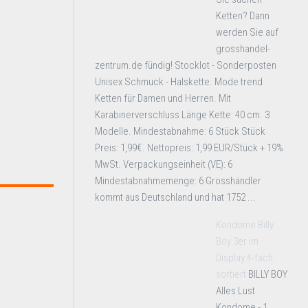
Ketten? Dann
werden Sie auf
grosshandel-
zentrum.de fündig! Stocklot - Sonderposten
Unisex Schmuck - Halskette. Mode trend
Ketten für Damen und Herren. Mit
Karabinerverschluss Länge Kette: 40 cm. 3
Modelle. Mindestabnahme: 6 Stück Stück
Preis: 1,99€. Nettopreis: 1,99 EUR/Stück + 19%
MwSt. Verpackungseinheit (VE): 6
Mindestabnahmemenge: 6 Grosshändler
kommt aus Deutschland und hat 1752 ...
Kondome Billy
Boy 3er im
Display 4-fach
sortiert
BILLY BOY
Alles Lust
Kondome - 1