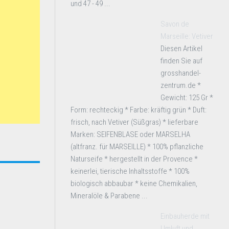
und 47 - 49 ...
Savon de
Marseille: Vetiver
Diesen Artikel
finden Sie auf
grosshandel-
zentrum.de *
Gewicht: 125 Gr *
Form: rechteckig * Farbe: kräftig grün * Duft:
frisch, nach Vetiver (Süßgras) * lieferbare
Marken: SEIFENBLASE oder MARSELHA
(altfranz. für MARSEILLE) * 100% pflanzliche
Naturseife * hergestellt in der Provence *
keinerlei, tierische Inhaltsstoffe * 100%
biologisch abbaubar * keine Chemikalien,
Mineralöle & Parabene ...
Einbauherde mit
Umluft und