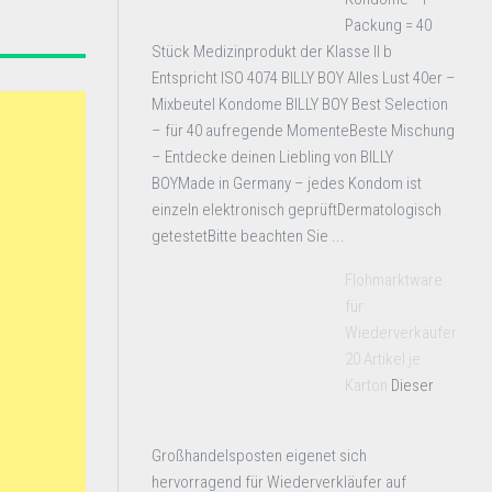
Packung = 40
Stück Medizinprodukt der Klasse II b
Entspricht ISO 4074 BILLY BOY Alles Lust 40er –
Mixbeutel Kondome BILLY BOY Best Selection
– für 40 aufregende MomenteBeste Mischung
– Entdecke deinen Liebling von BILLY
BOYMade in Germany – jedes Kondom ist
einzeln elektronisch geprüftDermatologisch
getestetBitte beachten Sie ...
Flohmarktware
für
Wiederverkäufer
20 Artikel je
Karton
Dieser
Großhandelsposten eigenet sich
hervorragend für Wiederverkläufer auf