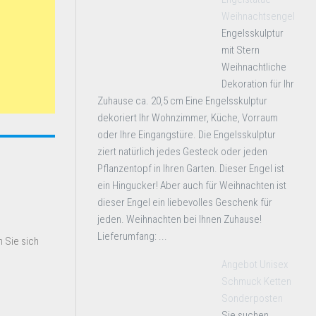
Weihnachtsengel
Engelsskulptur
mit Stern
Weihnachtliche
Dekoration für Ihr
Zuhause ca. 20,5 cm Eine Engelsskulptur
dekoriert Ihr Wohnzimmer, Küche, Vorraum
oder Ihre Eingangstüre. Die Engelsskulptur
ziert natürlich jedes Gesteck oder jeden
Pflanzentopf in Ihren Garten. Dieser Engel ist
ein Hingucker! Aber auch für Weihnachten ist
dieser Engel ein liebevolles Geschenk für
jeden. Weihnachten bei Ihnen Zuhause!
Lieferumfang: ...
 Sie sich
Angebot Unisex
Schmuck Ketten
Sonderposten
Sie suchen