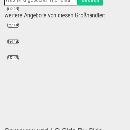
112.22k
weitere Angebote von diesen Großhändler:
522.14k
184.48k
342.42k