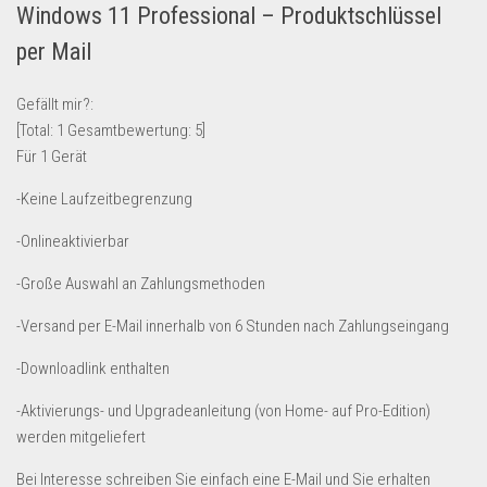
Windows 11 Professional – Produktschlüssel
Lebensmittel & Getränke
per Mail
Multimedia & Elektro
Münzen
Gefällt mir?:
[Total:
1
Gesamtbewertung:
5
]
Spielzeug & Games
Für 1 Gerät
Schuhe & Accessoires
-Keine Laufzeitbegrenzung
Sport & Freizeit
-Onlineaktivierbar
Uhren & Schmuck
Wohnen & Einrichten
-Große Auswahl an Zahlungsmethoden
Restposten-Angebote
-Versand per E-Mail innerhalb von 6 Stunden nach Zahlungseingang
Restposten für Privatpersonen
-Downloadlink enthalten
eBay Restposten kaufen
-Aktivierungs- und Upgradeanleitung (von Home- auf Pro-Edition)
Sonderposten-Angebote
werden mitgeliefert
Saison & Eventprodkte
Bei Interesse schreiben Sie einfach eine E-Mail und Sie erhalten