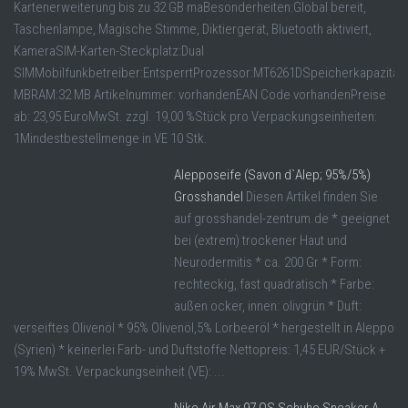
Kartenerweiterung bis zu 32 GB maBesonderheiten:Global bereit,
Taschenlampe, Magische Stimme, Diktiergerät, Bluetooth aktiviert,
KameraSIM-Karten-Steckplatz:Dual
SIMMobilfunkbetreiber:EntsperrtProzessor:MT6261DSpeicherkapazität:
MBRAM:32 MB Artikelnummer: vorhandenEAN Code vorhandenPreise
ab: 23,95 EuroMwSt. zzgl. 19,00 %Stück pro Verpackungseinheiten:
1Mindestbestellmenge in VE 10 Stk.
Alepposeife (Savon d`Alep; 95%/5%)
Grosshandel
Diesen Artikel finden Sie
auf grosshandel-zentrum.de * geeignet
bei (extrem) trockener Haut und
Neurodermitis * ca. 200 Gr * Form:
rechteckig, fast quadratisch * Farbe:
außen ocker, innen: olivgrün * Duft:
verseiftes Olivenöl * 95% Olivenöl,5% Lorbeeröl * hergestellt in Aleppo
(Syrien) * keinerlei Farb- und Duftstoffe Nettopreis: 1,45 EUR/Stück +
19% MwSt. Verpackungseinheit (VE): ...
Nike Air Max 97 QS Schuhe Sneaker A-