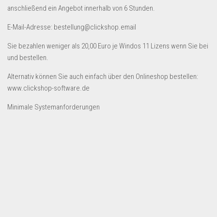
Dropshipping-Produkte
anschließend ein Angebot innerhalb von 6 Stunden.
B2B Produkte
E-Mail-Adresse: bestellung@clickshop.email
Grosshandel
Sie bezahlen weniger als 20,00 Euro je Windos 11 Lizens wenn Sie bei
Amazon
und bestellen.
Aldi
Alternativ können Sie auch einfach über den Onlineshop bestellen:
Lidl
www.clickshop-software.de
Kostenlos verkaufen
Minimale Systemanforderungen
Anmelden
Kostenlos Registrieren
Newsletter