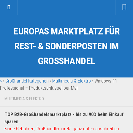
Startseite
EUROPAS MARKTPLATZ FÜR
Kategorien
Auto & Motorrad
REST- & SONDERPOSTEN IM
Drogerie & Tierbedarf
GROSSHANDEL
Fahrzeuge & Transport
Fashion & Mode
»
›
Großhandel Kategorien
›
Multimedia & Elektro
›
Windows 11
Garten & Werkzeug
Professional – Produktschlüssel per Mail
Geschäft, Büro & Schreibwaren
MULTIMEDIA & ELEKTRO
Geschenkartikel
Haushaltswaren
TOP B2B-Großhandelsmarktplatz - bis zu 90% beim Einkauf
Handy und Smartphone
sparen.
Keine Gebühren, Großhändler direkt ganz unten anschreiben.
Kosmetik & Pflege