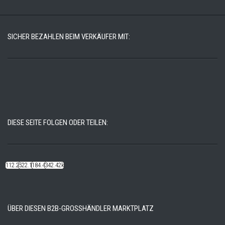
SICHER BEZAHLEN BEIM VERKÄUFER MIT:
DIESE SEITE FOLGEN ODER TEILEN:
112.22k
522.14k
184.48k
342.42k
ÜBER DIESEN B2B-GROSSHÄNDLER MARKTPLATZ