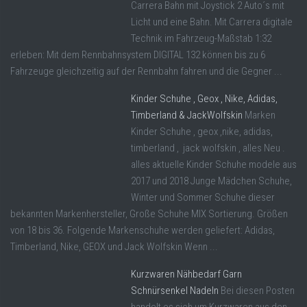
Carrera Bahn mit Joystick 2 Auto´s mit
Licht und eine Bahn. Mit Carrera digitale
Technik im Fahrzeug-Maßstab 1:32
erleben: Mit dem Rennbahnsystem DIGITAL 132 können bis zu 6
Fahrzeuge gleichzeitig auf der Rennbahn fahren und die Gegner ...
Kinder Schuhe , Geox , Nike, Adidas,
Timberland & JackWolfskin
Marken
Kinder Schuhe , geox ,nike, adidas,
timberland , jack wolfskin , alles Neu .
alles aktuelle Kinder Schuhe modele aus
2017 und 2018 Junge Mädchen Schuhe,
Winter und Sommer Schuhe dieser
bekannten Markenhersteller, Große Schuhe MIX Sortierung. Größen
von 18 bis 36. Folgende Markenschuhe werden geliefert: Adidas,
Timberland, Nike, GEOX und Jack Wolfskin Wenn ...
Kurzwaren Nähbedarf Garn
Schnürsenkel Nadeln
Bei diesen Posten
handelt es sich um Kurzwaren aus den