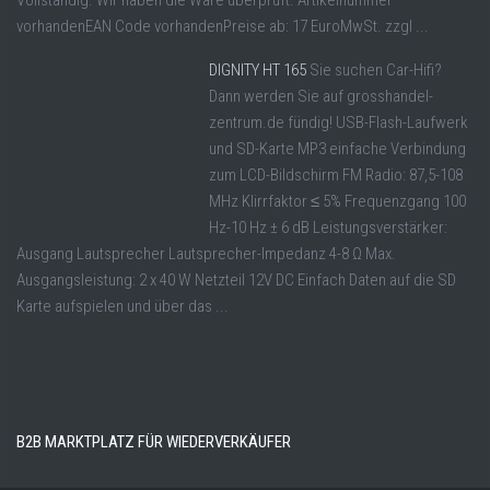
vorhandenEAN Code vorhandenPreise ab: 17 EuroMwSt. zzgl ...
DIGNITY HT 165
Sie suchen Car-Hifi?
Dann werden Sie auf grosshandel-
zentrum.de fündig! USB-Flash-Laufwerk
und SD-Karte MP3 einfache Verbindung
zum LCD-Bildschirm FM Radio: 87,5-108
MHz Klirrfaktor ≤ 5% Frequenzgang 100
Hz-10 Hz ± 6 dB Leistungsverstärker:
Ausgang Lautsprecher Lautsprecher-Impedanz 4-8 Ω Max.
Ausgangsleistung: 2 x 40 W Netzteil 12V DC Einfach Daten auf die SD
Karte aufspielen und über das ...
B2B MARKTPLATZ FÜR WIEDERVERKÄUFER