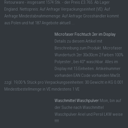
Retourware - insgesamt 1574 Stk. - der Preis £3.765. Ab Lager
England. Nettopreis: Auf Anfrage Verpackungseinheit (VE): Auf
Anfrage Mindestabnahmemenge: Auf Anfrage Grosshändler kommt
aus Polen und hat 187 Angebote aktuell ...
Microfaser Fischtuch 2er im Display
Details zu diesem Artikel mit
Beschreibung zum Produkt. Microfaser
Wundertuch 2er 30x30cm 2 Farben 100%
Polyester , bei 40° waschbar. Alles im
Display mit 15 Einheiten. Artikelnummer
vorhanden EAN Code vorhanden MwSt.
zzgl. 19,00 % Stück pro Verpackungseinheiten: 30 Gewicht in KG 0.001
Mindestbestellmenge in VE mindestens 1 VE
Waschmittel Waschpulver
Moin, bin auf
der Suche nach Waschmittel
Waschpulver Ariel und Persil LKW weise
!!!!!