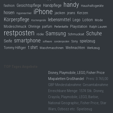
handy
Gesichtspflege
Handpflege
fashion
Haushaltsgeräte
iPhone
hosen
jacken
jeans
Kerzen
Hygieneartikel
Körperpflege
lebensmittel
Lego
Lotion
Mode
Küchengeräte
Modeschmuck
Playstation
Ohrringe
parfüm
Perlenkette
Ralph Lauren
restposten
Samsung
Schuhe
röcke
Schmuckset
smartphone
Seife
spielzeug
Sony
software
sonderposten
t shirt
Tommy Hilfiger
Weihnachten
Waschmaschinen
Werkzeug
TOP Tages Angebote
Disney, Playmobile, LEGO, Fisher Price
Mixpaletten Großhandel
Preis: 3.765,00
GBP Mindestabnahme: Gesamtabnahme
Erreichbare Menge: 1574 Stk. Disney,
Crayola, Playmobile, LEGO, Barbie,
National Geographic, Fisher Price, Star
Wars, Ozbozz etc. Spielzeug