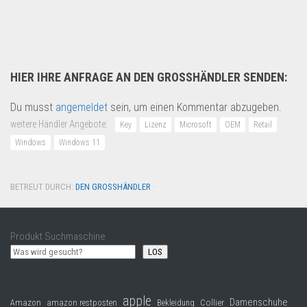
Wir bieten hier 85 Europal...
Garten & Werkzeug
HIER IHRE ANFRAGE AN DEN GROSSHÄNDLER SENDEN:
Du musst
angemeldet
sein, um einen Kommentar abzugeben.
weitere Händler Angebote:
Key
Lizenz
Microsoft
OEM
Retail
Windows
Windows 11
BETREUT DURCH:
DEN GROSSHÄNDLER
·
Produkt Suchmaschine
LOS
apple
Damenschuhe
Collier
Amazon
amazon restposten
Bekleidung