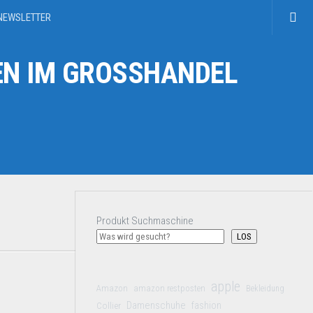
NEWSLETTER
N IM GROSSHANDEL
Produkt Suchmaschine
LOS
apple
Amazon
amazon restposten
Bekleidung
Damenschuhe
Collier
fashion