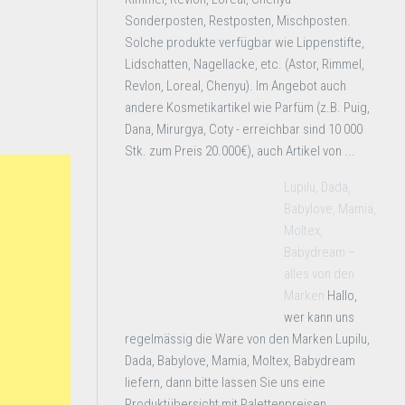
Sonderposten, Restposten, Mischposten.
Solche produkte verfügbar wie Lippenstifte,
Lidschatten, Nagellacke, etc. (Astor, Rimmel,
Revlon, Loreal, Chenyu). Im Angebot auch
andere Kosmetikartikel wie Parfüm (z.B. Puig,
Dana, Mirurgya, Coty - erreichbar sind 10 000
Stk. zum Preis 20.000€), auch Artikel von ...
Lupilu, Dada,
Babylove, Mamia,
Moltex,
Babydream –
alles von den
Marken
Hallo,
wer kann uns
regelmässig die Ware von den Marken Lupilu,
Dada, Babylove, Mamia, Moltex, Babydream
liefern, dann bitte lassen Sie uns eine
Produktübersicht mit Palettenpreisen