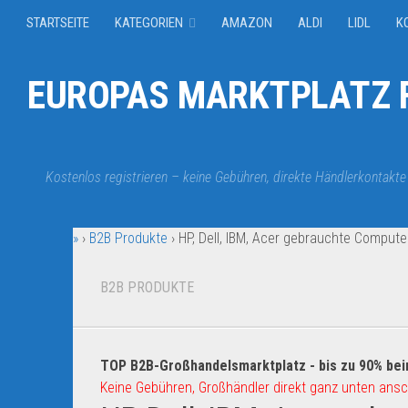
STARTSEITE
KATEGORIEN
AMAZON
ALDI
LIDL
K
EUROPAS MARKTPLATZ F
Kostenlos registrieren – keine Gebühren, direkte Händlerkontakte
»
›
B2B Produkte
›
HP, Dell, IBM, Acer gebrauchte Compute
B2B PRODUKTE
TOP B2B-Großhandelsmarktplatz - bis zu 90% bei
Keine Gebühren, Großhändler direkt ganz unten ansc