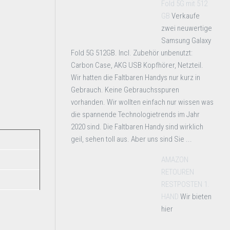
Fold 5G mit 512
GB
Verkaufe
zwei neuwertige
Samsung Galaxy
Fold 5G 512GB. Incl. Zubehör unbenutzt:
Carbon Case, AKG USB Kopfhörer, Netzteil.
Wir hatten die Faltbaren Handys nur kurz in
Gebrauch. Keine Gebrauchsspuren
vorhanden. Wir wollten einfach nur wissen was
die spannende Technologietrends im Jahr
2020 sind. Die Faltbaren Handy sind wirklich
geil, sehen toll aus. Aber uns sind Sie ...
AMAZON
RETOUREN
RESTPOSTEN 1.
HAND
Wir bieten
hier