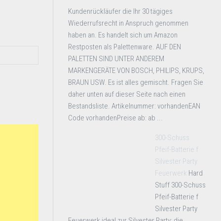
Kundenrückläufer die Ihr 30 tägiges
Wiederrufsrecht in Anspruch genommen
haben an. Es handelt sich um Amazon
Restposten als Palettenware. AUF DEN
PALETTEN SIND UNTER ANDEREM
MARKENGERÄTE VON BOSCH, PHILIPS, KRUPS,
BRAUN USW. Es ist alles gemischt. Fragen Sie
daher unten auf dieser Seite nach einen
Bestandsliste. Artikelnummer: vorhandenEAN
Code vorhandenPreise ab: ab ...
300-Schuss
Pfeif-Batterie f
Silvester Party
Feuerwerk
Hard
Stuff 300-Schuss
Pfeif-Batterie f
Silvester Party
Feuerwerk ideal zur Silvester Party; die