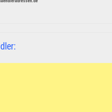
haendleradressen.de
dler: