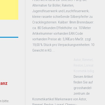
Alternative für Böller, Raketen,
Jugendfeuerwerk und Leuchtfeuerwerk;
kleine rasante schießende Silberpfeifer zu
Cracklingsternen. Kaliber: 8mm Brenndauer:
ca. 80 Sekunden Effekthöhe: ca. 10 Meter
Artikelnummer vorhanden EAN Code
vorhanden Preise ab: 5,99Euro MwSt. zzgl.
19,00 % Stück pro Verpackungseinheiten: 10
Gewicht in KG ...
Astor, Rimmel,
Revlon, Loreal
Kosmetik billig
Diesen Artikel
finden Sie auf
ganz
grosshandel-
zentrum.de
Kosmetikartikel Markenware von Astor,
 bitte.
Rimmel, Revlon, Loreal, Chenyu -