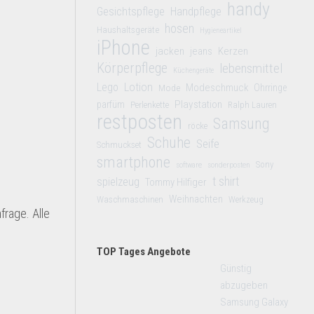
handy
Gesichtspflege
Handpflege
hosen
Haushaltsgeräte
Hygieneartikel
iPhone
jacken
jeans
Kerzen
Körperpflege
lebensmittel
Küchengeräte
Lego
Lotion
Modeschmuck
Mode
Ohrringe
Playstation
parfüm
Perlenkette
Ralph Lauren
restposten
Samsung
röcke
Schuhe
Seife
Schmuckset
smartphone
Sony
software
sonderposten
t shirt
spielzeug
Tommy Hilfiger
Weihnachten
Waschmaschinen
Werkzeug
frage. Alle
TOP Tages Angebote
Günstig
abzugeben
Samsung Galaxy