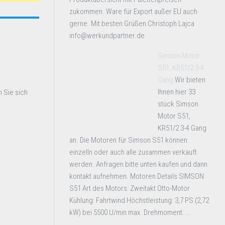
zukommen. Ware für Export außer EU auch
gerne. Mit besten Grüßen Christoph Lajca
info@werkundpartner.de
Simson Motor
S51, KR51/2 3-4
Gang
Wir bieten
Ihnen hier 33
 Sie sich
stück Simson
Motor S51,
KR51/2 3-4 Gang
an. Die Motoren für Simson S51 können
einzelln oder auch alle zusammen verkauft
werden. Anfragen bitte unten kaufen und dann
kontakt aufnehmen. Motoren Details SIMSON
S51 Art des Motors: Zweitakt Otto-Motor
Kühlung: Fahrtwind Höchstleistung: 3,7 PS (2,72
kW) bei 5500 U/min max. Drehmoment: ...