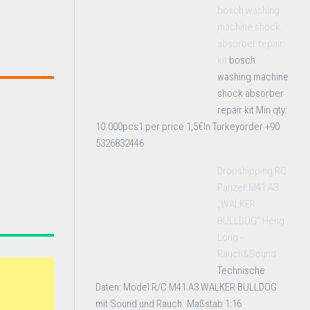
bosch washing
machine shock
absorber repair
kit
bosch
washing machine
shock absorber
repair kit Min qty:
10.000pcs1 per price 1,5€In Turkeyorder +90
5326832446
Dropshipping RC
Panzer M41 A3
„WALKER
BULLDOG“ Heng
Long -
Rauch&Sound
Technische
Daten: Model R/C M41 A3 WALKER BULLDOG
mit Sound und Rauch. Maßstab 1:16