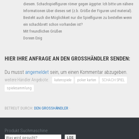
diesem. Schachspielfiguren römer gegen ägypter. Ich bitte um nähere
Informationen über dieses set (z.b. Größe der Figuren und material).
Besteht auch die Möglichkeit nur die Spielfiguren zu bestellen wenn
ein schachbrett schon vorhanden ist?
Mit freundlichen Grüßen
Doreen Enig
HIER IHRE ANFRAGE AN DEN GROSSHÄNDLER SENDEN:
Du musst
angemeldet
sein, um einen Kommentar abzugeben.
weitere Händler Angebote:
katenspiele
poker karten
SCHACH SPIEL
spielesammlung
BETREUT DURCH:
DEN GROSSHÄNDLER
·
Produkt Suchmaschine
LOS