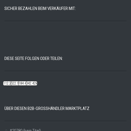
SICHER BEZAHLEN BEIM VERKÄUFER MIT:
DIESE SEITE FOLGEN ODER TEILEN:
112.22k
522.14k
184.48k
342.42k
ÜBER DIESEN B2B-GROSSHÄNDLER MARKTPLATZ
#20780 (kein Titel)