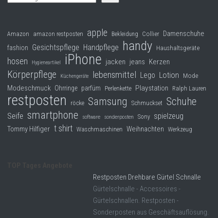
apple
Damenschuhe
Collier
Amazon
amazon restposten
Bekleidung
handy
Gesichtspflege
Handpflege
fashion
Haushaltsgeräte
iPhone
hosen
jacken
jeans
Kerzen
Hygieneartikel
Körperpflege
lebensmittel
Lego
Lotion
Mode
Küchengeräte
Modeschmuck
Playstation
Ohrringe
parfüm
Perlenkette
Ralph Lauren
restposten
Samsung
Schuhe
röcke
Schmuckset
smartphone
Seife
spielzeug
Sony
software
sonderposten
t shirt
Tommy Hilfiger
Weihnachten
Waschmaschinen
Werkzeug
TOP Tages Angebote
Restposten Drehbare Gürtel Schnalle
Gürtelschnalle - Accessoires -
Gürtelschnallen. Restposten -
Sonderposten aus Geschäftsauflösung.