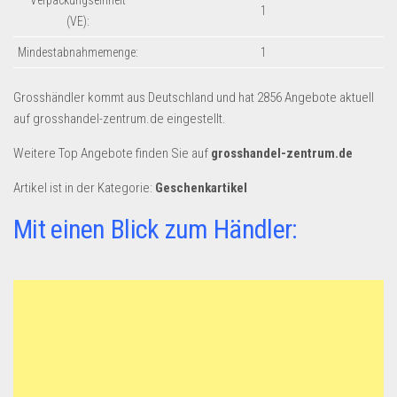
Verpackungseinheit
Dropshipping-Produkte
1
(VE):
B2B Produkte
Mindestabnahmemenge:
1
Grosshandel
Amazon
Grosshändler kommt aus Deutschland und hat 2856 Angebote aktuell
auf grosshandel-zentrum.de eingestellt.
Aldi
Weitere Top Angebote finden Sie auf
grosshandel-zentrum.de
Lidl
Artikel ist in der Kategorie:
Geschenkartikel
Kostenlos verkaufen
Mit einen Blick zum Händler:
Anmelden
Kostenlos Registrieren
Newsletter