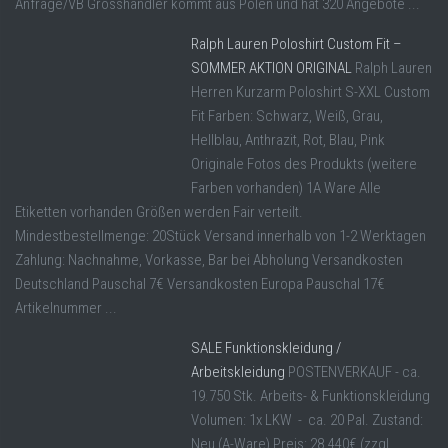
Anfrage/VB Grosshändler kommt aus Polen und hat 320 Angebote ...
Ralph Lauren Poloshirt Custom Fit –
SOMMER AKTION ORIGINAL
Ralph Lauren
Herren Kurzarm Poloshirt S-XXL Custom
Fit Farben: Schwarz, Weiß, Grau,
Hellblau, Anthrazit, Rot, Blau, Pink
Originale Fotos des Produkts (weitere
Farben vorhanden) 1A Ware Alle
Etiketten vorhanden Größen werden Fair verteilt.
Mindestbestellmenge: 20Stück Versand innerhalb von 1-2 Werktagen
Zahlung: Nachnahme, Vorkasse, Bar bei Abholung Versandkosten
Deutschland Pauschal 7€ Versandkosten Europa Pauschal 17€
Artikelnummer ...
SALE Funktionskleidung /
Arbeitskleidung
POSTENVERKAUF - ca.
19.750 Stk. Arbeits- & Funktionskleidung
Volumen: 1x LKW - ca. 20 Pal. Zustand:
Neu (A-Ware) Preis: 28.440€ (zzgl.