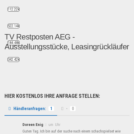
112.22k
522.14k
TV Restposten AEG -
184.48k
Ausstellungsstücke, Leasingrückläufer
TV Fernsehen 22 Zoll AEG CT...
342.42k
Restposten
HIER KOSTENLOS IHRE ANFRAGE STELLEN:
Händleranfragen:
1
-
0
Doreen Enig
um Uhr
Guten Tag. Ich bin auf der suche nach einem schachspielset wie