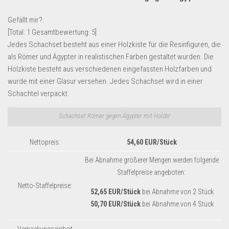
Lebensmittel & Getränke
Gefällt mir?:
Multimedia & Elektro
[Total:
1
Gesamtbewertung:
5
]
Jedes Schachset besteht aus einer Holzkiste für die Resinfiguren, die
Münzen
als Römer und Ägypter in realistischen Farben gestaltet wurden. Die
Spielzeug & Games
Holzkiste besteht aus verschiedenen eingefassten Holzfarben und
Schuhe & Accessoires
wurde mit einer Glasur versehen. Jedes Schachset wird in einer
Schachtel verpackt.
Sport & Freizeit
Uhren & Schmuck
Schachset Römer gegen Ägypter mit Holzbr
Wohnen & Einrichten
Nettopreis:
54,60 EUR/Stück
Restposten-Angebote
Bei Abnahme größerer Mengen werden folgende
Restposten für Privatpersonen
Staffelpreise angeboten:
eBay Restposten kaufen
Netto-Staffelpreise:
52,65 EUR/Stück
bei Abnahme von 2 Stück
Sonderposten-Angebote
50,70 EUR/Stück
bei Abnahme von 4 Stück
Saison & Eventprodkte