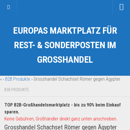
Startseite
EUROPAS MARKTPLATZ FÜR
Kategorien
Auto & Motorrad
REST- & SONDERPOSTEN IM
Drogerie & Tierbedarf
GROSSHANDEL
Fahrzeuge & Transport
Fashion & Mode
»
›
B2B Produkte
›
Grosshandel Schachset Römer gegen Ägypter
Garten & Werkzeug
Geschäft, Büro & Schreibwaren
B2B PRODUKTE
Geschenkartikel
TOP B2B-Großhandelsmarktplatz - bis zu 90% beim Einkauf
Haushaltswaren
sparen.
Handy und Smartphone
Keine Gebühren, Großhändler direkt ganz unten anschreiben.
Grosshandel Schachset Römer gegen Ägypter
Kosmetik & Pflege