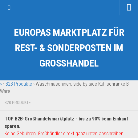
Startseite
EUROPAS MARKTPLATZ FÜR
Kategorien
Auto & Motorrad
REST- & SONDERPOSTEN IM
Drogerie & Tierbedarf
GROSSHANDEL
Fahrzeuge & Transport
Fashion & Mode
»
›
B2B Produkte
›
Waschmaschinen, side by side Kühlschränke B-
Garten & Werkzeug
Ware
Geschäft, Büro & Schreibwaren
B2B PRODUKTE
Geschenkartikel
Haushaltswaren
TOP B2B-Großhandelsmarktplatz - bis zu 90% beim Einkauf
Handy und Smartphone
sparen.
Keine Gebühren, Großhändler direkt ganz unten anschreiben.
Kosmetik & Pflege