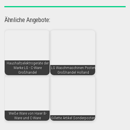
Ähnliche Angebote:
Haushaltselektrogeräte der
Marke LG - C-Ware
LG Waschmaschinen Posten
Großhandel
Großhandel Holland
Weiße Ware von Haier B-
Ware und C-Ware
Gillette Artikel Sonderposten