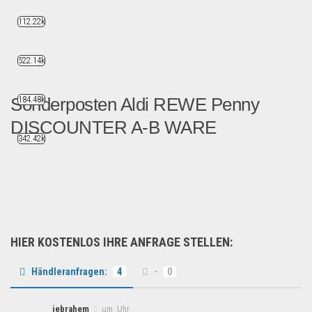
112.22k
522.14k
Sonderposten Aldi REWE Penny
184.48k
DISCOUNTER A-B WARE
342.42k
Neuer Sonderposten Aldi REW...
Sonderposten
HIER KOSTENLOS IHRE ANFRAGE STELLEN:
Händleranfragen:
4
-
0
iebrahem
um Uhr