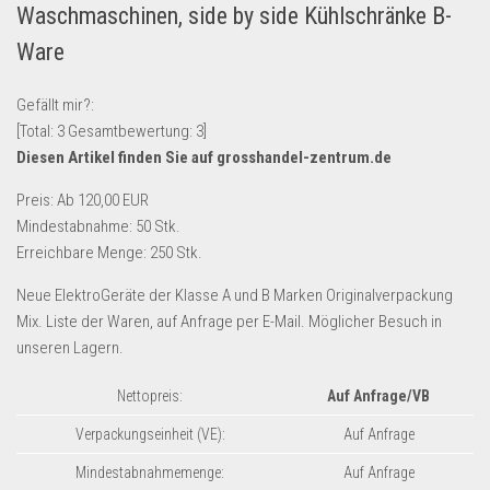
Waschmaschinen, side by side Kühlschränke B-
Lebensmittel & Getränke
Ware
Multimedia & Elektro
Münzen
Gefällt mir?:
[Total:
3
Gesamtbewertung:
3
]
Spielzeug & Games
Diesen Artikel finden Sie auf grosshandel-zentrum.de
Schuhe & Accessoires
Preis: Ab 120,00 EUR
Sport & Freizeit
Mindestabnahme: 50 Stk.
Uhren & Schmuck
Erreichbare Menge: 250 Stk.
Wohnen & Einrichten
Neue ElektroGeräte der Klasse A und B Marken Originalverpackung
Restposten-Angebote
Mix. Liste der Waren, auf Anfrage per E-Mail. Möglicher Besuch in
unseren Lagern.
Restposten für Privatpersonen
eBay Restposten kaufen
Nettopreis:
Auf Anfrage/VB
Sonderposten-Angebote
Verpackungseinheit (VE):
Auf Anfrage
Saison & Eventprodkte
Mindestabnahmemenge:
Auf Anfrage