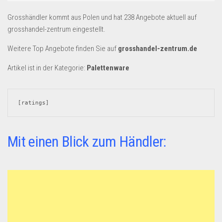
Dropshipping-Produkte
Grosshändler kommt aus Polen und hat 238 Angebote aktuell auf
B2B Produkte
grosshandel-zentrum eingestellt.
Grosshandel
Weitere Top Angebote finden Sie auf
grosshandel-zentrum.de
Amazon
Artikel ist in der Kategorie:
Palettenware
Aldi
Lidl
[ratings]
Kostenlos verkaufen
Anmelden
Mit einen Blick zum Händler:
Kostenlos Registrieren
Newsletter