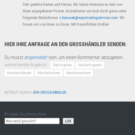
Sehr geehrte Damen und Herren, Wir haben Interesse an dem von
ihnen angegebenen Posten. Kontaktieren sie mich doch gerne unter
folgender Mailadresse.
c.hanusek@expotradingservices.com
. Wir
freuen uns von ihnen zu hören. Mit freundlichen Grüßen
HIER IHRE ANFRAGE AN DEN GROSSHÄNDLER SENDEN:
Du musst
angemeldet
sein, um einen Kommentar abzugeben.
weitere Händler Angebote:
Elektrogeräte
Haushaltsgeräte
Wäscheschleuder
Wäschetrockner
Waschmaschinen
BETREUT DURCH:
DEN GROSSHÄNDLER
·
Produkt Suchmaschine
LOS