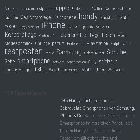
apple
Damenschuhe
Collier
Amazon
amazon restposten
Bekleidung
handy
Gesichtspflege
Handpflege
fashion
Haushaltsgeräte
iPhone
hosen
jacken
jeans
Kerzen
Hygieneartikel
Körperpflege
lebensmittel
Lego
Lotion
Mode
Küchengeräte
Modeschmuck
Playstation
Ohrringe
parfüm
Perlenkette
Ralph Lauren
restposten
Samsung
Schuhe
röcke
Schmuckset
smartphone
Seife
spielzeug
Sony
software
sonderposten
t shirt
Tommy Hilfiger
Weihnachten
Waschmaschinen
Werkzeug
TOP Tages Angebote
120x Handys im Paket kaufen:
Gebrauchte Smartphones von Samsung,
iPhone & Co.
Kaufen Sie 120x gemischte
Smartphones im attraktiven Paket. Ideal
für den Handy-Großhandel! Dieser
Posten enthält gebrauchte und