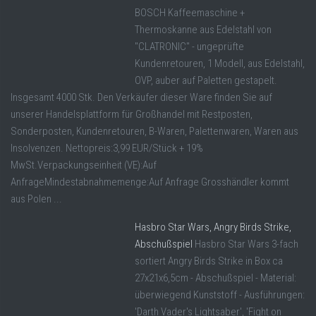
BOSCH Kaffeemaschine +
Thermoskanne aus Edelstahl von
"CLATRONIC" - ungeprüfte
Kundenretouren, 1 Modell, aus Edelstahl,
OVP, auber auf Paletten gestapelt.
Insgesamt 4000 Stk. Den Verkäufer dieser Ware finden Sie auf
unserer Handelsplattform für Großhandel mit Restposten,
Sonderposten, Kundenretouren, B-Waren, Palettenwaren, Waren aus
Insolvenzen. Nettopreis:3,99 EUR/Stück + 19%
MwSt.Verpackungseinheit (VE):Auf
AnfrageMindestabnahmemenge:Auf Anfrage Grosshändler kommt
aus Polen ...
Hasbro Star Wars, Angry Birds Strike,
Abschußspiel
Hasbro Star Wars 3-fach
sortiert Angry Birds Strike in Box ca
27x21x6,5cm - Abschußspiel - Material:
überwiegend Kunststoff - Ausführungen:
'Darth Vader's Lightsaber', 'Fight on