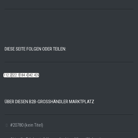
DIESE SEITE FOLGEN ODER TEILEN:
112.22k
522.14k
184.48k
342.42k
ÜBER DIESEN B2B-GROSSHÄNDLER MARKTPLATZ
#20780 (kein Titel)