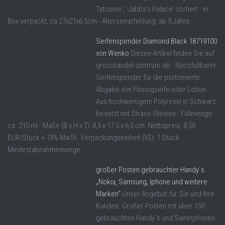
Tatooine', 'Jabba's Palace' sortiert - in
Box verpackt, ca 27x21x6,5cm - Altersempfehlung: ab 5 Jahre
Seifenspender Diamond Black 18719100
von Wenko
Diesen Artikel finden Sie auf
grosshandel-zentrum.de - Nachfüllbarer
Seifenspender für die portionierte
Abgabe von Flüssigseife oder Lotion -
Aus hochwertigem Polyresin in Schwarz
besetzt mit Strass-Steinen - Füllmenge
ca. 210 ml - Maße (B x H x T): 8,5 x 17,5 x 6,5 cm. Nettopreis: 8,50
EUR/Stück + 19% MwSt. Verpackungseinheit (VE): 1 Stück
Mindestabnahmemenge: ...
großer Posten gebrauchter Handy´s
„Nokia, Samsung, Iphone und weitere
Marken“
Unser Angebot für Sie und Ihre
Kunden. Großer Posten mit über 150
gebrauchten Handy´s und Samrtphones.