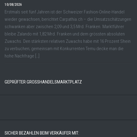
10/08/2026
Erstmals seit fünf Jahren ist der Schweizer Fashion-Online-Handel
wieder gewachsen, berichtet Carpathia.ch – die Umsatzschätzungen
schwanken aber zwischen 2,09 und 3,5 Mrd. Franken. Marktführer
bleibe Zalando mit 1,82 Mrd. Franken und dem grössten absoluten
Zuwachs. Den stärksten relativen Zuwachs habe mit 16 Prozent Shein
zu verbuchen; gemeinsam mit Konkurrenten Temu decke man die
hohe Nachfrage […]
GEPRÜFTER GROSSHANDELSMARKTPLATZ
SICHER BEZAHLEN BEIM VERKÄUFER MIT: