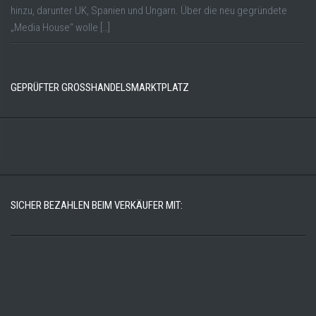
hinzu, darunter UK, Spanien und Ungarn. Über die neu gegründete
„Media House“ wolle […]
GEPRÜFTER GROSSHANDELSMARKTPLATZ
SICHER BEZAHLEN BEIM VERKÄUFER MIT: