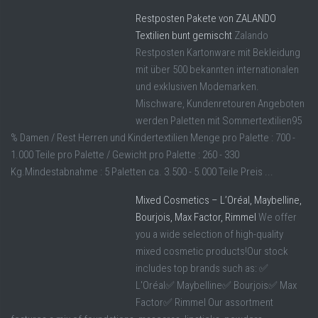
Restposten Pakete von ZALANDO
Textilien bunt gemischt
Zalando
Restposten Kartonware mit Bekleidung
mit über 500 bekannten internationalen
und exklusiven Modemarken.
Mischware, Kundenretouren Angeboten
werden Paletten mit Sommertextilien95
% Damen / Rest Herren und Kindertextilien Menge pro Palette : 700 -
1.000 Teile pro Palette / Gewicht pro Palette : 260 - 330
Kg.Mindestabnahme : 5 Paletten ca. 3.500 - 5.000 Teile Preis ...
Mixed Cosmetics – L’Oréal, Maybelline,
Bourjois, Max Factor, Rimmel
We offer
you a wide selection of high-quality
mixed cosmetic products!Our stock
includes top brands such as: ✅
L'Oréal✅ Maybelline✅ Bourjois✅ Max
Factor✅ Rimmel Our assortment