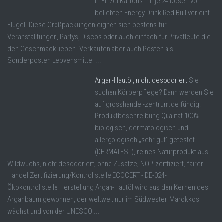
in Einzel Kartons mit je 24 Dosen vom
beliebten Energy Drink Red Bull verleiht
Flügel. Diese Großpackungen eignen sich bestens für
Veranstalltungen, Partys, Discos oder auch einfach für Privatleute die
den Geschmack lieben. Verkaufen aber auch Posten als
Sonderposten Lebvensmittel ...
Argan-Hautöl, nicht desodoriert
Sie
suchen Körperpflege? Dann werden Sie
auf grosshandel-zentrum.de fündig!
Produktbeschreibung Qualität 100%
biologisch, dermatologisch und
allergologisch „sehr gut“ getestet
(DERMATEST), reines Naturprodukt aus
Wildwuchs, nicht desodoriert, ohne Zusätze, NOP-zertfiziert, fairer
Handel Zertifizierung/Kontrollstelle ECOCERT - DE-024-
Ökokontrollstelle Herstellung Argan-Hautöl wird aus den Kernen des
Arganbaum gewonnen, der weltweit nur im Südwesten Marokkos
wächst und von der UNESCO ...