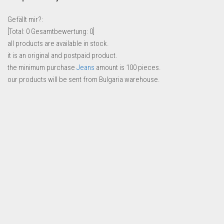
Lebensmittel & Getränke
Gefällt mir?:
Multimedia & Elektro
[Total:
0
Gesamtbewertung:
0
]
all products are available in stock.
Münzen
it is an original and postpaid product.
Spielzeug & Games
the minimum purchase
Jeans
amount is 100 pieces.
Schuhe & Accessoires
our products will be sent from Bulgaria warehouse.
Sport & Freizeit
Uhren & Schmuck
Wohnen & Einrichten
Restposten-Angebote
Restposten für Privatpersonen
eBay Restposten kaufen
Sonderposten-Angebote
Saison & Eventprodkte