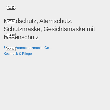
112.22k
Mundschutz, Atemschutz,
522.14k
Schutzmaske, Gesichtsmaske mit
184.48k
Nasenschutz
3-lagig Atemschutzmaske Ge...
342.42k
Kosmetik & Pflege