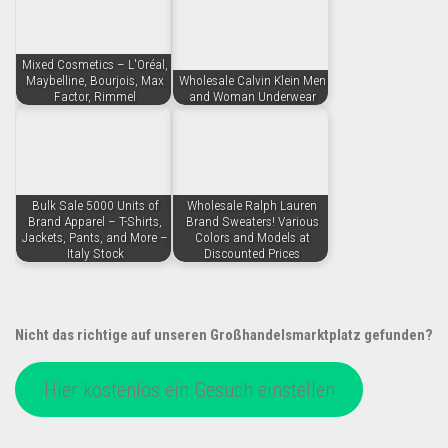
Mixed Cosmetics – L'Oréal,
Maybelline, Bourjois, Max
Wholesale Calvin Klein Men
Factor, Rimmel
and Woman Underwear
Bulk Sale 5000 Units of
Wholesale Ralph Lauren
Brand Apparel – T-Shirts,
Brand Sweaters! Various
Jackets, Pants, and More –
Colors and Models at
Italy Stock
Discounted Prices
Nicht das richtige auf unseren Großhandelsmarktplatz gefunden?
Hier kostenlos ein Gesuch einstellen