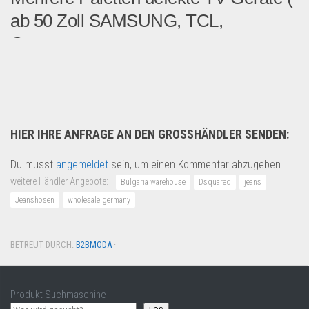
ab 50 Zoll SAMSUNG, TCL,
Cecotec,...
Biete mehrere Paletten mit...
Multimedia & Elektro
HIER IHRE ANFRAGE AN DEN GROSSHÄNDLER SENDEN:
Du musst
angemeldet
sein, um einen Kommentar abzugeben.
weitere Händler Angebote:
Bulgaria warehouse
Dsquared
jeans
Jeanshosen
wholesale germany
BETREUT DURCH:
B2BMODA
·
Produkt Suchmaschine