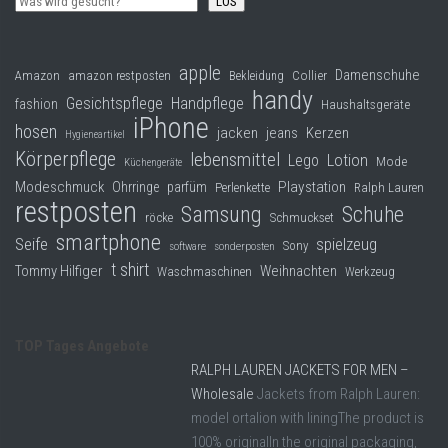
LOS
apple
Damenschuhe
Collier
Amazon
amazon restposten
Bekleidung
handy
Gesichtspflege
Handpflege
fashion
Haushaltsgeräte
iPhone
hosen
jacken
jeans
Kerzen
Hygieneartikel
Körperpflege
lebensmittel
Lego
Lotion
Mode
Küchengeräte
Modeschmuck
Playstation
Ohrringe
parfüm
Perlenkette
Ralph Lauren
restposten
Samsung
Schuhe
röcke
Schmuckset
smartphone
Seife
spielzeug
Sony
software
sonderposten
t shirt
Tommy Hilfiger
Weihnachten
Waschmaschinen
Werkzeug
TOP Tages Angebote
RALPH LAUREN JACKETS FOR MEN –
Wholesale
Jackets from Ralph Lauren:
model ortalion with liningThe product is
100% originalIn the original packaging,