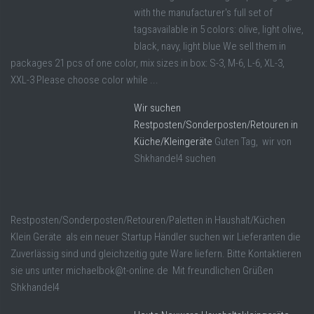
with the manufacturer's full set of
tagsavailable in 5 colors: olive, light olive,
black, navy, light blue We sell them in
packages 21 pcs of one color, mix sizes in box: S-3, M-6, L-6, XL-3,
XXL-3 Please choose color while ...
Wir suchen
Restposten/Sonderposten/Retouren in
Küche/Kleingeräte
Guten Tag, wir von
Shkhandel4 suchen
Restposten/Sonderposten/Retouren/Paletten in Haushalt/Küchen
Klein Geräte als ein neuer Startup Händler suchen wir Lieferanten die
Zuverlässig sind und gleichzeitig gute Ware liefern. Bitte Kontaktieren
sie uns unter michaelbok@t-online.de Mit freundlichen Grüßen
Shkhandel4