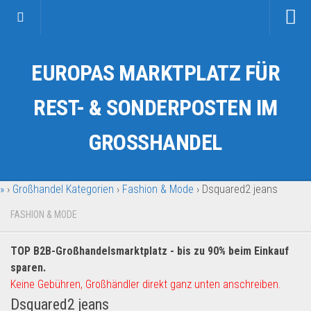
Startseite
EUROPAS MARKTPLATZ FÜR
Kategorien
Auto & Motorrad
REST- & SONDERPOSTEN IM
Drogerie & Tierbedarf
GROSSHANDEL
Fahrzeuge & Transport
Fashion & Mode
»
›
Großhandel Kategorien
›
Fashion & Mode
›
Dsquared2 jeans
Garten & Werkzeug
Geschäft, Büro & Schreibwaren
FASHION & MODE
Geschenkartikel
TOP B2B-Großhandelsmarktplatz - bis zu 90% beim Einkauf
Haushaltswaren
sparen.
Handy und Smartphone
Keine Gebühren, Großhändler direkt ganz unten anschreiben.
Dsquared2 jeans
Kosmetik & Pflege