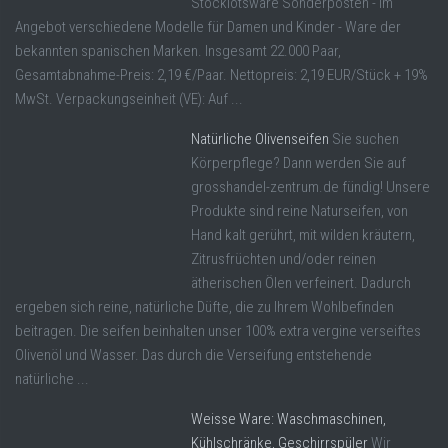
Stocklotsware Sonderposten - im
Angebot verschiedene Modelle für Damen und Kinder - Ware der
bekannten spanischen Marken. Insgesamt 22.000 Paar,
Gesamtabnahme-Preis: 2,19 €/Paar. Nettopreis: 2,19 EUR/Stück + 19%
MwSt. Verpackungseinheit (VE): Auf ...
Natürliche Olivenseifen
Sie suchen
Körperpflege? Dann werden Sie auf
grosshandel-zentrum.de fündig! Unsere
Produkte sind reine Naturseifen, von
Hand kalt gerührt, mit wilden kräutern,
Zitrusfrüchten und/oder reinen
ätherischen Ölen verfeinert. Dadurch
ergeben sich reine, natürliche Düfte, die zu Ihrem Wohlbefinden
beitragen. Die seifen beinhalten unser 100% extra vergine verseiftes
Olivenöl und Wasser. Das durch die Verseifung entstehende
natürliche ...
Weisse Ware: Waschmaschinen,
Kühlschränke, Geschirrspüler
Wir