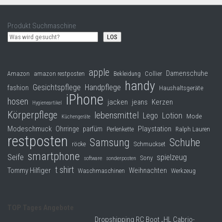
Produkt Suchmaschine
LOS
apple
Damenschuhe
Collier
Amazon
amazon restposten
Bekleidung
handy
Gesichtspflege
Handpflege
fashion
Haushaltsgeräte
iPhone
hosen
jacken
jeans
Kerzen
Hygieneartikel
Körperpflege
lebensmittel
Lego
Lotion
Mode
Küchengeräte
Modeschmuck
Playstation
Ohrringe
parfüm
Perlenkette
Ralph Lauren
restposten
Samsung
Schuhe
röcke
Schmuckset
smartphone
Seife
spielzeug
Sony
software
sonderposten
t shirt
Tommy Hilfiger
Weihnachten
Waschmaschinen
Werkzeug
TOP Tages Angebote
Dropshipping RC Boot „HL Cabrio-