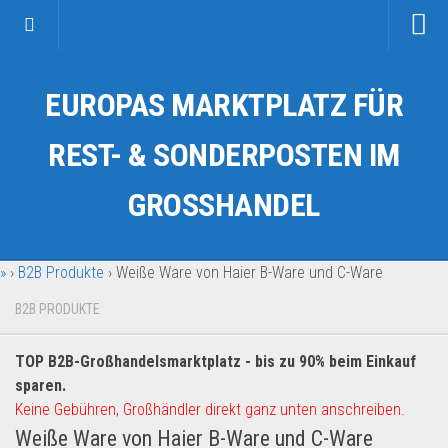
Startseite
EUROPAS MARKTPLATZ FÜR
Kategorien
Auto & Motorrad
REST- & SONDERPOSTEN IM
Drogerie & Tierbedarf
GROSSHANDEL
Fahrzeuge & Transport
Fashion & Mode
»
›
B2B Produkte
›
Weiße Ware von Haier B-Ware und C-Ware
Garten & Werkzeug
Geschäft, Büro & Schreibwaren
B2B PRODUKTE
Geschenkartikel
TOP B2B-Großhandelsmarktplatz - bis zu 90% beim Einkauf
Haushaltswaren
sparen.
Handy und Smartphone
Keine Gebühren, Großhändler direkt ganz unten anschreiben.
Weiße Ware von Haier B-Ware und C-Ware
Kosmetik & Pflege