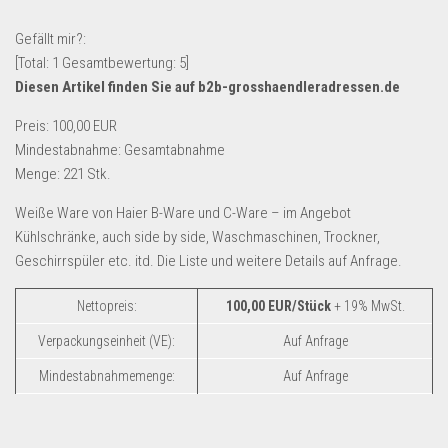
Lebensmittel & Getränke
Gefällt mir?:
Multimedia & Elektro
[Total:
1
Gesamtbewertung:
5
]
Diesen Artikel finden Sie auf b2b-grosshaendleradressen.de
Münzen
Spielzeug & Games
Preis: 100,00 EUR
Mindestabnahme: Gesamtabnahme
Schuhe & Accessoires
Menge: 221 Stk.
Sport & Freizeit
Weiße Ware von Haier B-Ware und C-Ware – im Angebot
Uhren & Schmuck
Kühlschränke, auch side by side, Waschmaschinen, Trockner,
Wohnen & Einrichten
Geschirrspüler etc. itd. Die Liste und weitere Details auf Anfrage.
Restposten-Angebote
Nettopreis:
100,00 EUR/Stück
+ 19% MwSt.
Restposten für Privatpersonen
Verpackungseinheit (VE):
Auf Anfrage
eBay Restposten kaufen
Mindestabnahmemenge:
Auf Anfrage
Sonderposten-Angebote
Saison & Eventprodkte