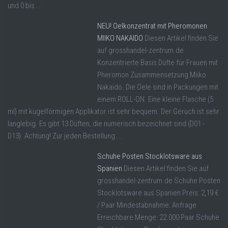
und 0 bis ...
NEU! Oelkonzentrat mit Pheromonen
MIIKO NAKAIDO
Diesen Artikel finden Sie
auf grosshandel-zentrum.de
Konzentrierte Basis Düfte für Frauen mit
Pheromon Zusammensetzung Miiko
Nakaido. Die Oele sind in Packungen mit
einem ROLL-ON. Eine kleine Flasche (5
ml) mit kugelförmigen Applikator ist sehr bequem. Der Geruch ist sehr
langlebig. Es gibt 13 Düften, die numerisch bezeichnet sind (D01 -
D13). Achtung! Zur jeden Bestellung ...
Schuhe Posten Stocklotsware aus
Spanien
Diesen Artikel finden Sie auf
grosshandel-zentrum.de Schuhe Posten
Stocklotsware aus Spanien Preis: 2,19 €
/ Paar Mindestabnahme: Anfrage
Erreichbare Menge: 22.000 Paar Schuhe