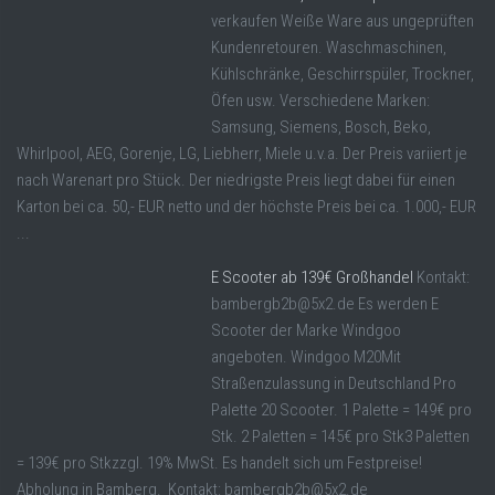
verkaufen Weiße Ware aus ungeprüften
Kundenretouren. Waschmaschinen,
Kühlschränke, Geschirrspüler, Trockner,
Öfen usw. Verschiedene Marken:
Samsung, Siemens, Bosch, Beko,
Whirlpool, AEG, Gorenje, LG, Liebherr, Miele u.v.a. Der Preis variiert je
nach Warenart pro Stück. Der niedrigste Preis liegt dabei für einen
Karton bei ca. 50,- EUR netto und der höchste Preis bei ca. 1.000,- EUR
...
E Scooter ab 139€ Großhandel
Kontakt:
bambergb2b@5x2.de Es werden E
Scooter der Marke Windgoo
angeboten. Windgoo M20Mit
Straßenzulassung in Deutschland Pro
Palette 20 Scooter. 1 Palette = 149€ pro
Stk. 2 Paletten = 145€ pro Stk3 Paletten
= 139€ pro Stkzzgl. 19% MwSt. Es handelt sich um Festpreise!
Abholung in Bamberg. Kontakt: bambergb2b@5x2.de