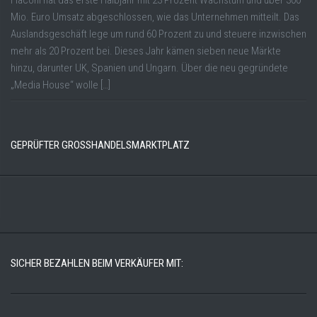
Flaconi hat das erste Halbjahr mit 23 Prozent Wachstum und über 300
Mio. Euro Umsatz abgeschlossen, wie das Unternehmen mitteilt. Das
Auslandsgeschäft lege um rund 60 Prozent zu und steuere inzwischen
mehr als 20 Prozent bei. Dieses Jahr kämen sieben neue Märkte
hinzu, darunter UK, Spanien und Ungarn. Über die neu gegründete
„Media House“ wolle […]
GEPRÜFTER GROSSHANDELSMARKTPLATZ
SICHER BEZAHLEN BEIM VERKÄUFER MIT: