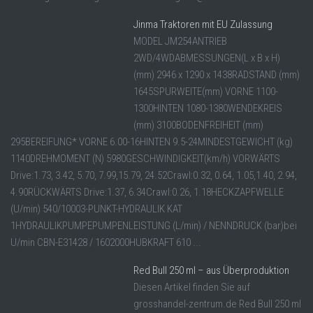
Jinma Traktoren mit EU Zulassung
MODEL JM254ANTRIEB
2WD/4WDABMESSUNGEN(L x B x H)
(mm) 2946 x 1290 x 1438RADSTAND (mm)
1645SPURWEITE(mm) VORNE 1100-
1300HINTEN 1080-1380WENDEKREIS
(mm) 3100BODENFREIHEIT (mm)
295BEREIFUNG* VORNE 6.00-16HINTEN 9.5-24MINDESTGEWICHT (kg)
1140DREHMOMENT (N) 5980GESCHWINDIGKEIT(km/h) VORWÄRTS
Drive:1.73, 3.42, 5.70, 7.99,15.79, 24.52Crawl:0.32, 0.64, 1.05,1.40, 2.94,
4.90RÜCKWÄRTS Drive:1.37, 6.34Crawl:0.26, 1.18HECKZAPFWELLE
(U/min) 540/10003-PUNKT-HYDRAULIK KAT
1HYDRAULIKPUMPEPUMPENLEISTUNG (L/min) / NENNDRUCK (bar)bei
U/min CBN-E31428 / 1602000HUBKRAFT 610 ...
Red Bull 250 ml – aus Überproduktion
Diesen Artikel finden Sie auf
grosshandel-zentrum.de Red Bull 250 ml