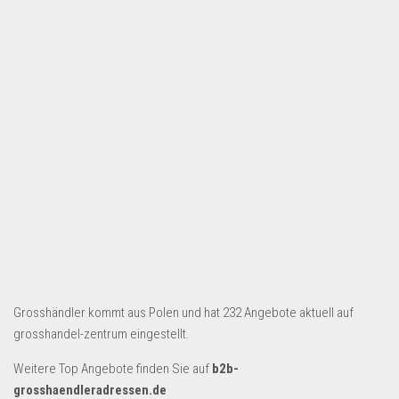
Dropshipping-Produkte
B2B Produkte
Grosshandel
Amazon
Aldi
Lidl
Kostenlos verkaufen
Anmelden
Kostenlos Registrieren
Newsletter
Grosshändler kommt aus Polen und hat 232 Angebote aktuell auf
grosshandel-zentrum eingestellt.
Weitere Top Angebote finden Sie auf
b2b-
grosshaendleradressen.de