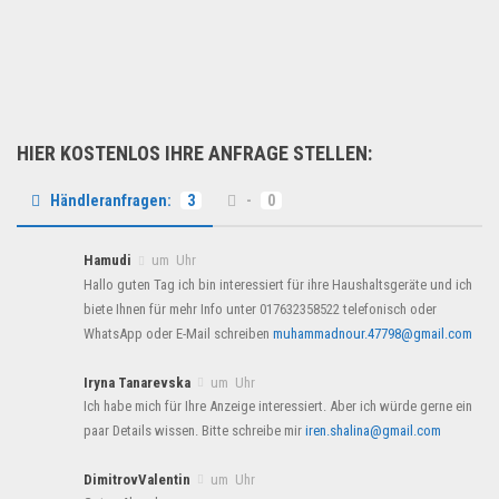
Leider musste wieder mal ei...
Multimedia & Elektro
HIER KOSTENLOS IHRE ANFRAGE STELLEN:
Händleranfragen:
3
-
0
Hamudi
um Uhr
Hallo guten Tag ich bin interessiert für ihre Haushaltsgeräte und ich
biete Ihnen für mehr Info unter 017632358522 telefonisch oder
WhatsApp oder E-Mail schreiben
muhammadnour.47798@gmail.com
Iryna Tanarevska
um Uhr
Ich habe mich für Ihre Anzeige interessiert. Aber ich würde gerne ein
paar Details wissen. Bitte schreibe mir
iren.shalina@gmail.com
DimitrovValentin
um Uhr