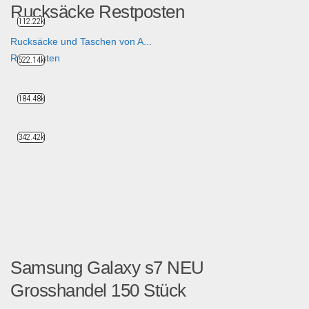
Rucksäcke Restposten
112.22k
Rucksäcke und Taschen von A...
Restposten
522.14k
184.48k
342.42k
Samsung Galaxy s7 NEU
Grosshandel 150 Stück