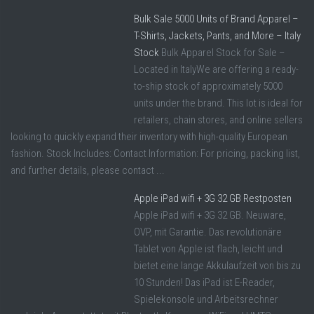
Bulk Sale 5000 Units of Brand Apparel –
T-Shirts, Jackets, Pants, and More – Italy
Stock
Bulk Apparel Stock for Sale –
Located in ItalyWe are offering a ready-
to-ship stock of approximately 5000
units under the brand. This lot is ideal for
retailers, chain stores, and online sellers
looking to quickly expand their inventory with high-quality European
fashion. Stock Includes: Contact Information: For pricing, packing list,
and further details, please contact ...
Apple iPad wifi + 3G 32 GB Restposten
Apple iPad wifi + 3G 32 GB. Neuware,
OVP, mit Garantie. Das revolutionäre
Tablet von Apple ist flach, leicht und
bietet eine lange Akkulaufzeit von bis zu
10 Stunden! Das iPad ist E-Reader,
Spielekonsole und Arbeitsrechner