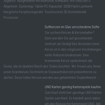
zugleich. Ausgestattet mit Bluetooth, Kompass, WiFi und UMTS.
Allgemein Systemtyp: Tablet-PC Kapazität: 32GB Flash-Laufwerk
Integrierte Peripheriegeräte: Touchscreen 3G-Konnektivität
Prozessor ...
Duftkerzen im Glas verschiedene Düfte
Sie suchen Kerzen & Kerzenhalter?
Dann werden Sie auf grosshandel-
zentrum.de fündig! Das Anzünden einer
Kerze ist in den religiösen Vorstellungen
vieler Kulturen bedeutsam. Eine
brennende Kerze symbolisiert die
Seele, die im dunklen Reich des Todes leuchtet. Wir freuen uns, Ihnen
unser brandneues Sortiment an Sojawachskerzen präsentieren zu
dürfen. Diese tollen Kerzen werden aus gehärtetem Sojabohnenöl ...
UNO Karten günstig Kartenspiele kaufen
Zum Kauf steht hier günstige UNO Karten
Spiele zum Kauf. Es handelt asich dabei
um das Klassische Kartenspiel UNO. Alle