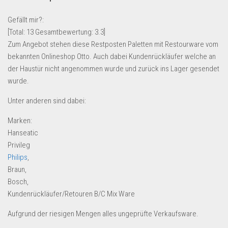
Lebensmittel & Getränke
Gefällt mir?:
Multimedia & Elektro
[Total:
13
Gesamtbewertung:
3.3
]
Zum Angebot stehen diese Restposten Paletten mit Restourware vom
Münzen
bekannten Onlineshop Otto. Auch dabei Kundenrückläufer welche an
Spielzeug & Games
der Haustür nicht angenommen wurde und zurück ins Lager gesendet
Schuhe & Accessoires
wurde.
Sport & Freizeit
Unter anderen sind dabei:
Uhren & Schmuck
Marken:
Wohnen & Einrichten
Hanseatic
Privileg
Restposten-Angebote
Philips
,
Restposten für Privatpersonen
Braun,
eBay Restposten kaufen
Bosch,
Kundenrückläufer/Retouren B/C Mix Ware
Sonderposten-Angebote
Aufgrund der riesigen Mengen alles ungeprüfte Verkaufsware.
Saison & Eventprodkte