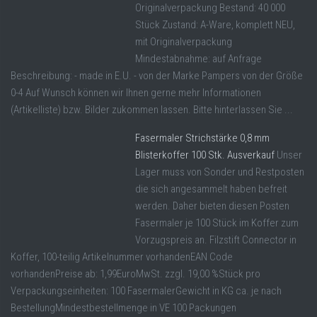
Originalverpackung Bestand: 40 000
Stück Zustand: A-Ware, komplett NEU,
mit Originalverpackung
Mindestabnahme: auf Anfrage
Beschreibung: - made in E.U. - von der Marke Pampers von der Größe
0-4 Auf Wunsch können wir Ihnen gerne mehr Informationen
(Artikelliste) bzw. Bilder zukommen lassen. Bitte hinterlassen Sie ...
Fasermaler Strichstärke 0,8 mm
Blisterkoffer 100 Stk. Ausverkauf
Unser
Lager muss von Sonder und Restposten
die sich angesammelt haben befreit
werden. Daher bieten diesen Posten
Fasermaler je 100 Stück im Koffer zum
Vorzugspreis an. Filzstift Connector in
Koffer, 100-teilig Artikelnummer vorhandenEAN Code
vorhandenPreise ab: 1,99EuroMwSt. zzgl. 19,00 %Stück pro
Verpackungseinheiten: 100 FasermalerGewicht in KG ca. je nach
BestellungMindestbestellmenge in VE 100 Packungen