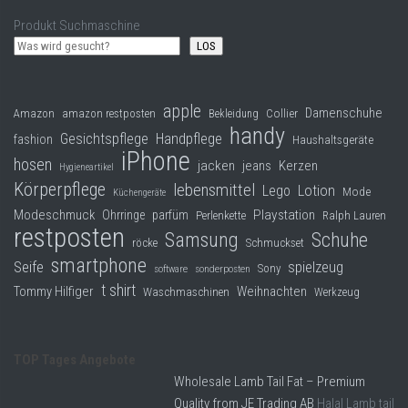
Produkt Suchmaschine
LOS
apple
Damenschuhe
Collier
Amazon
amazon restposten
Bekleidung
handy
Gesichtspflege
Handpflege
fashion
Haushaltsgeräte
iPhone
hosen
jacken
jeans
Kerzen
Hygieneartikel
Körperpflege
lebensmittel
Lego
Lotion
Mode
Küchengeräte
Modeschmuck
Playstation
Ohrringe
parfüm
Perlenkette
Ralph Lauren
restposten
Samsung
Schuhe
röcke
Schmuckset
smartphone
Seife
spielzeug
Sony
software
sonderposten
t shirt
Tommy Hilfiger
Weihnachten
Waschmaschinen
Werkzeug
TOP Tages Angebote
Wholesale Lamb Tail Fat – Premium
Quality from JE Trading AB
Halal Lamb tail