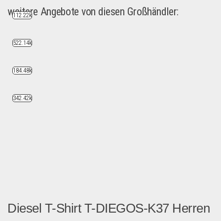
weitere Angebote von diesen Großhändler:
112.22k
522.14k
184.48k
342.42k
Diesel T-Shirt T-DIEGOS-K37 Herren