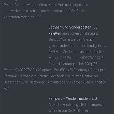
Peltte. Gekauft wie gesehen. Keine Verhandlungen kein
nachverhandeln. Artikelnummer: vorhandenEAN Code
vorhandenPreise ab: 130 ...
Babynahrung Sonderposten 155
Paletten
Sie suchen Ernährung &
Genuss? Dann werden Sie auf
grosshandel-zentrum.de fündig! Preis:
6,49 EUR Mindestabnahme: 1 Palette
Menge: 155 Paletten 4008976021346
Aptamil 1 Anfangsmilch 800g (96
Paletten) 4008976021490 Aptamil Pre 800g (59 Paletten) 4 Stück pro
Karton 48 Kartons pro Palette 192 Stück pro Palette Haltbar bis
Dezember 2014. Nettopreis: Auf Anfrage/VB Verpackungseinheit (VE):
Auf ...
Pampers – Windeln made in E.U.
Artikelbezeichnung: NEU | Pampers |
Windeln von Größe 0-4 | mit