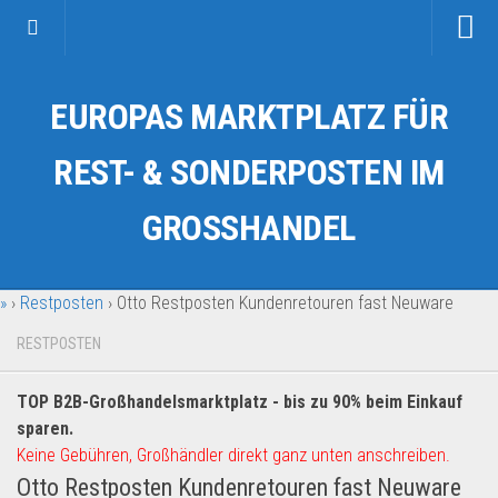
Startseite
EUROPAS MARKTPLATZ FÜR
Kategorien
Auto & Motorrad
REST- & SONDERPOSTEN IM
Drogerie & Tierbedarf
GROSSHANDEL
Fahrzeuge & Transport
Fashion & Mode
»
›
Restposten
›
Otto Restposten Kundenretouren fast Neuware
Garten & Werkzeug
Geschäft, Büro & Schreibwaren
RESTPOSTEN
Geschenkartikel
TOP B2B-Großhandelsmarktplatz - bis zu 90% beim Einkauf
Haushaltswaren
sparen.
Handy und Smartphone
Keine Gebühren, Großhändler direkt ganz unten anschreiben.
Otto Restposten Kundenretouren fast Neuware
Kosmetik & Pflege