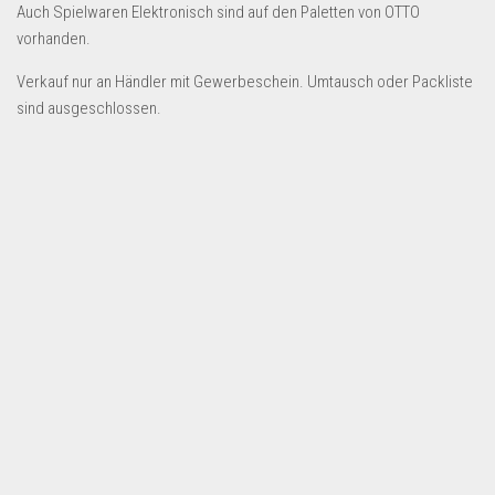
Dropshipping-Produkte
Auch Spielwaren Elektronisch sind auf den Paletten von OTTO
vorhanden.
B2B Produkte
Grosshandel
Verkauf nur an Händler mit Gewerbeschein. Umtausch oder Packliste
sind ausgeschlossen.
Amazon
Aldi
Lidl
Kostenlos verkaufen
Anmelden
Kostenlos Registrieren
Newsletter