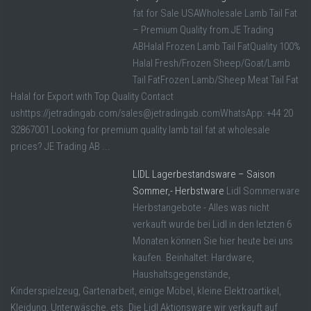
fat for Sale USAWholesale Lamb Tail Fat
– Premium Quality from JE Trading
ABHalal Frozen Lamb Tail FatQuality 100%
Halal Fresh/Frozen Sheep/Goat/Lamb
Tail FatFrozen Lamb/Sheep Meat Tail Fat
Halal for Export with Top Quality Contact
ushttps://jetradingab.com/sales@jetradingab.comWhatsApp: +44 20
32867001 Looking for premium quality lamb tail fat at wholesale
prices? JE Trading AB ...
LIDL Lagerbestandsware – Saison
Sommer,- Herbstware
Lidl Sommerware
Herbstangebote - Alles was nicht
verkauft wurde bei Lidl in den letzten 6
Monaten können Sie hier heute bei uns
kaufen. Beinhaltet: Hardware,
Haushaltsgegenstände,
Kinderspielzeug, Gartenarbeit, einige Möbel, kleine Elektroartikel,
Kleidung, Unterwäsche, ets. Die Lidl Aktionsware wir verkauft auf