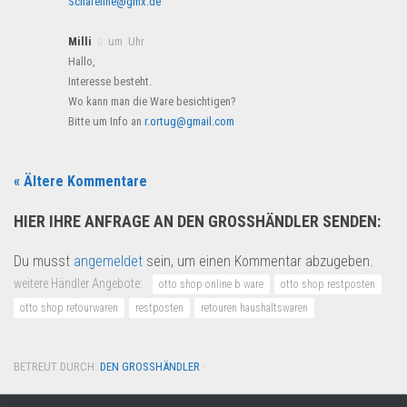
Schafeline@gmx.de
Milli
um Uhr
Hallo,
Interesse besteht.
Wo kann man die Ware besichtigen?
Bitte um Info an
r.ortug@gmail.com
« Ältere Kommentare
HIER IHRE ANFRAGE AN DEN GROSSHÄNDLER SENDEN:
Du musst
angemeldet
sein, um einen Kommentar abzugeben.
weitere Händler Angebote:
otto shop online b ware
otto shop restposten
otto shop retourwaren
restposten
retouren haushaltswaren
BETREUT DURCH:
DEN GROSSHÄNDLER
·