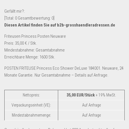
Lebensmittel & Getränke
Gefällt mir?:
Multimedia & Elektro
[Total:
0
Gesamtbewertung:
0
]
Diesen Artikel finden Sie auf b2b-grosshaendleradressen.de
Münzen
Spielzeug & Games
Friteusen Princess Posten Neuware
Preis: 35,00 € / Stk.
Schuhe & Accessoires
Mindestabnahme: Gesamtabnahme
Sport & Freizeit
Erreichbare Menge: 1600 Stk.
Uhren & Schmuck
POSTEN FRITEUSE Princess Eco Shower DeLuxe 184001. Neuware, 24
Wohnen & Einrichten
Monate Garantie. Nur Gesamtabnahme – Details auf Anfrage.
Restposten-Angebote
Restposten für Privatpersonen
Nettopreis:
35,00 EUR/Stück
+ 19% MwSt.
eBay Restposten kaufen
Verpackungseinheit (VE):
Auf Anfrage
Sonderposten-Angebote
Mindestabnahmemenge:
Auf Anfrage
Saison & Eventprodkte