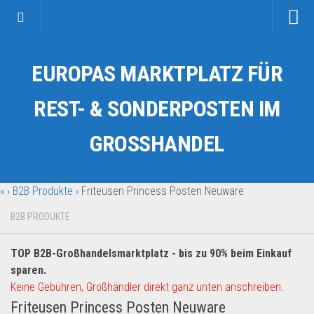
Startseite
EUROPAS MARKTPLATZ FÜR
Kategorien
Auto & Motorrad
REST- & SONDERPOSTEN IM
Drogerie & Tierbedarf
GROSSHANDEL
Fahrzeuge & Transport
Fashion & Mode
»
›
B2B Produkte
›
Friteusen Princess Posten Neuware
Garten & Werkzeug
Geschäft, Büro & Schreibwaren
B2B PRODUKTE
Geschenkartikel
TOP B2B-Großhandelsmarktplatz - bis zu 90% beim Einkauf
Haushaltswaren
sparen.
Handy und Smartphone
Keine Gebühren, Großhändler direkt ganz unten anschreiben.
Friteusen Princess Posten Neuware
Kosmetik & Pflege