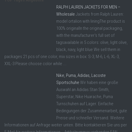
TOP Tages Angebote
RALPH LAUREN JACKETS FOR MEN –
Wholesale
Jackets from Ralph Lauren:
model ortalion with liningThe product is
100% originalIn the original packaging,
with the manufacturer's full set of
tagsavailable in 5 colors: olive, light olive,
black, navy, light blue We sell them in
packages 21 pcs of one color, mix sizes in box: S-3, M-6, L-6, XL-3,
XXL-3 Please choose color while ...
Nike, Puma, Adidas, Lacoste
Sportschuhe
Wir haben eine große
Auswahl an Adidas Stan Smith,
Superstar, Nike Huarache, Puma
Turnschuhen auf Lager. Einfache
Bedingungen der Zusammenarbeit, gute
Preise und schneller Versand. Weitere
Informationen auf Anfrage weiter unten. Bitte kontaktieren Sie uns per