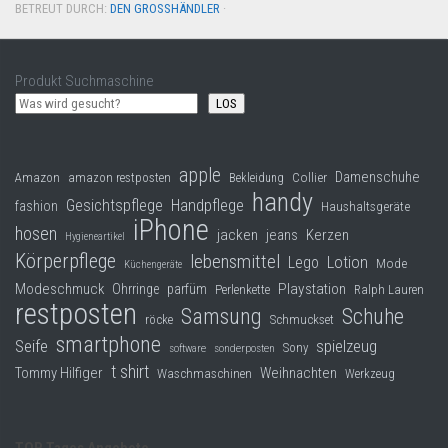
BETREUT DURCH:
DEN GROSSHÄNDLER
·
Produkt Suchmaschine
LOS
apple
Damenschuhe
Collier
Amazon
amazon restposten
Bekleidung
handy
Gesichtspflege
Handpflege
fashion
Haushaltsgeräte
iPhone
hosen
jacken
jeans
Kerzen
Hygieneartikel
Körperpflege
lebensmittel
Lego
Lotion
Mode
Küchengeräte
Modeschmuck
Playstation
Ohrringe
parfüm
Perlenkette
Ralph Lauren
restposten
Samsung
Schuhe
röcke
Schmuckset
smartphone
Seife
spielzeug
Sony
software
sonderposten
t shirt
Tommy Hilfiger
Weihnachten
Waschmaschinen
Werkzeug