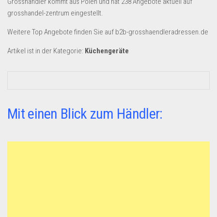
Grosshändler kommt aus Polen und hat 238 Angebote aktuell auf
Dropshipping-Produkte
grosshandel-zentrum eingestellt.
B2B Produkte
Weitere Top Angebote finden Sie auf b2b-grosshaendleradressen.de
Grosshandel
Artikel ist in der Kategorie:
Küchengeräte
Amazon
Aldi
Lidl
Kostenlos verkaufen
Mit einen Blick zum Händler:
Anmelden
Kostenlos Registrieren
Newsletter