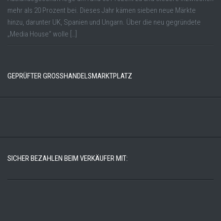
mehr als 20 Prozent bei. Dieses Jahr kämen sieben neue Märkte
hinzu, darunter UK, Spanien und Ungarn. Über die neu gegründete
„Media House“ wolle […]
GEPRÜFTER GROSSHANDELSMARKTPLATZ
SICHER BEZAHLEN BEIM VERKÄUFER MIT: