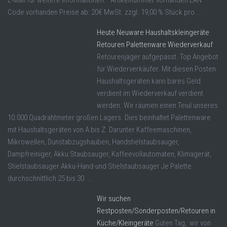
E-Mail für weitere Informationen. Artikelnummer vorhanden EAN
Code vorhanden Preise ab: 20€ MwSt. zzgl. 19,00 % Stück pro ...
Heute Neuware Haushaltskleingeräte
Retouren Palettenware Wiederverkauf
Retourenjäger aufgepasst. Top Angebot
für Wiederverkäufer. Mit diesen Posten
Haushaltsgeräten kann bares Geld
verdient im Wiederverkauf verdient
werden. Wir räumen einen Teiul unseres
10.000 Quadrahtmeter großen Lagers. Dies beinhaltet Palettenware
mit Haushaltsgeräten von A bis Z. Darunter Kaffeemaschinen,
Mikrowellen, Dunstabzugshauben, Handstielstaubsauger,
Dampfreiniger, Akku Staubsauger, Kaffeevollautomaten, Klimagerät,
Stielstaubsauger Akku-Hand-und Stielstaubsauger Je Palette
durchschnittlich 25 bis 30 ...
Wir suchen
Restposten/Sonderposten/Retouren in
Küche/Kleingeräte
Guten Tag, wir von