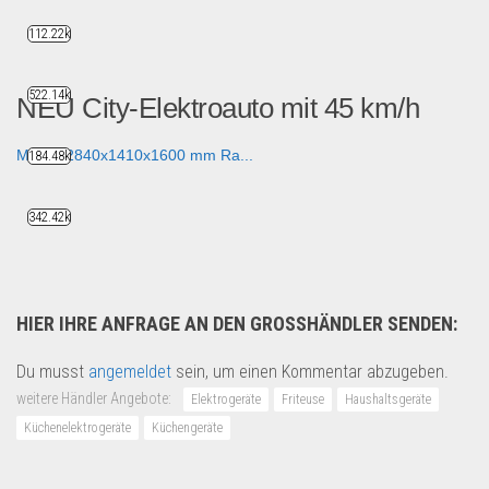
112.22k
522.14k
NEU City-Elektroauto mit 45 km/h
Maße: 2840x1410x1600 mm Ra...
184.48k
Fahrzeuge & Transport
342.42k
HIER IHRE ANFRAGE AN DEN GROSSHÄNDLER SENDEN:
Du musst
angemeldet
sein, um einen Kommentar abzugeben.
weitere Händler Angebote:
Elektrogeräte
Friteuse
Haushaltsgeräte
Küchenelektrogeräte
Küchengeräte