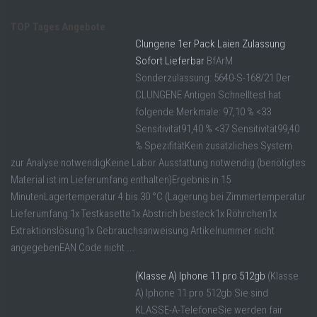
TOP Tages Angebote
Clungene 1er Pack Laien Zulassung
Sofort Lieferbar
BfArM
Sonderzulassung: 5640-S-168/21 Der
CLUNGENE Antigen Schnelltest hat
folgende Merkmale: 97,10 % <33
Sensitivität91,40 % <37 Sensitivität99,40
% SpezifitätKein zusätzliches System
zur Analyse notwendigKeine Labor Ausstattung notwendig (benötigtes
Material ist im Lieferumfang enthalten)Ergebnis in 15
MinutenLagertemperatur 4 bis 30 °C (Lagerung bei Zimmertemperatur
Lieferumfang:1x Testkasette1x Abstrich besteck1x Röhrchen1x
Extraktionslösung1x Gebrauchsanweisung Artikelnummer nicht
angegebenEAN Code nicht ...
(Klasse A) Iphone 11 pro 512gb
(Klasse
A) Iphone 11 pro 512gb Sie sind
KLASSE-A-TelefoneSie werden fair