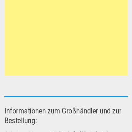
Dropshipping-Produkte
B2B Produkte
Grosshandel
Amazon
Aldi
Lidl
Kostenlos verkaufen
Anmelden
Kostenlos Registrieren
Newsletter
Informationen zum Großhändler und zur
Bestellung: