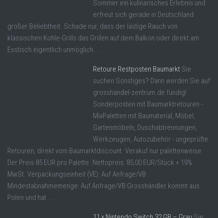
Sommer ein kulinarisches Erlebnis und
erfreut sich gerade in Deutschland
großer Beliebtheit. Schade nur, dass der lästige Rauch von
klassischen Kohle-Grills das Grillen auf dem Balkon oder direkt am
Esstisch eigentlich unmöglich ...
Retoure Restposten Baumarkt
Sie
suchen Sonstiges? Dann werden Sie auf
grosshandel-zentrum.de fündig!
Sonderposten mit Baumarktretouren -
MixPaletten mit Baumaterial, Möbel,
Gartenmöbeln, Duschabtrennungen,
Werkzeugen, Autozubehör - ungeprüfte
Retouren, direkt vom Baumarktdiscount. Verakuf nur palettenweise.
Der Preis 85 EUR pro Palette. Nettopreis: 85,00 EUR/Stück + 19%
MwSt. Verpackungseinheit (VE): Auf Anfrage/VB
Mindestabnahmemenge: Auf Anfrage/VB Grosshändler kommt aus
Polen und hat ...
11 x Nintendo Switch 32 GB – Grau
Sie