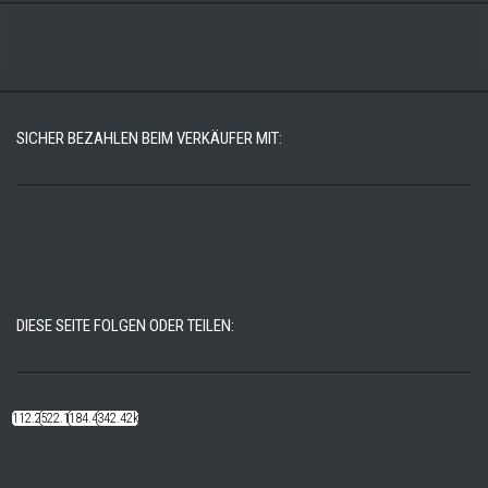
SICHER BEZAHLEN BEIM VERKÄUFER MIT:
DIESE SEITE FOLGEN ODER TEILEN:
112.22k
522.14k
184.48k
342.42k