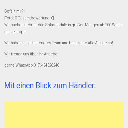
Lebensmittel & Getränke
Gefällt mir?:
Multimedia & Elektro
[Total:
0
Gesamtbewertung:
0
]
Wir suchen gebrauchte Solarmodule in großen Mengen ab 200 Watt in
Münzen
ganz Europa!
Spielzeug & Games
Wir haben ein erfahreneres Team und bauen ihre alte Anlage ab!
Schuhe & Accessoires
Wir freuen uns über ihr Angebot
Sport & Freizeit
Uhren & Schmuck
gerne WhatsApp:0176/34328240
Wohnen & Einrichten
Restposten-Angebote
Mit einen Blick zum Händler:
Restposten für Privatpersonen
eBay Restposten kaufen
Sonderposten-Angebote
Saison & Eventprodkte