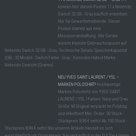
können hier diesen Posten 11 x Nintendo
Switch 32 GB - Grau käuflich erwerben.
Nur für Gewerbetreibende. Dieser
Posten stammt aus eine
Messeveranstalltung. Alle Geräte
weisen kleinste Gebrauchsspuren auf.
Nintendo Switch 32 GB - Grau: Technische Details Speicherkapazität
(GB) : 32 Modell : Switch Farbe : Grau : Konsolen-Hybrid Marke :
Nintendo Gewicht (Gramm) ...
NEU YVES SAINT LAURENT / YSL –
MARKEN POLOSHIRT!
Hochwertige
Marken Poloshirts von YVES SAINT
LAURENT / YSL ! Farben: Navy und Grau
Größe: M Original verpackt im Polybag
und etikettiert! Min.-Order: 30 Stück -
Stückpreis 9,95 € netto! Ab 100 Stück -
Stückpreis 8,99 € netto! Bei unseren Artikeln handelt es sich
ausschließlich um Originalware, frei verkäuflich in der EU! Sie können