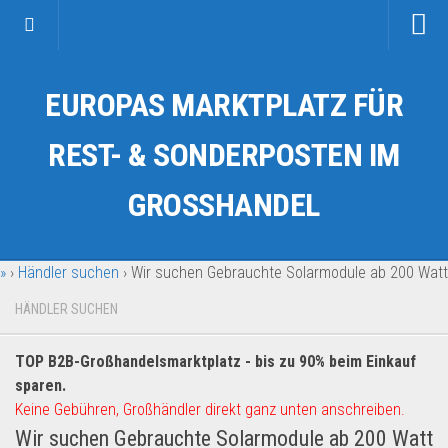
Startseite
EUROPAS MARKTPLATZ FÜR
Kategorien
Auto & Motorrad
REST- & SONDERPOSTEN IM
Drogerie & Tierbedarf
GROSSHANDEL
Fahrzeuge & Transport
Fashion & Mode
»
›
Händler suchen
›
Wir suchen Gebrauchte Solarmodule ab 200 Watt
Garten & Werkzeug
Geschäft, Büro & Schreibwaren
HÄNDLER SUCHEN
Geschenkartikel
TOP B2B-Großhandelsmarktplatz - bis zu 90% beim Einkauf
Haushaltswaren
sparen.
Handy und Smartphone
Keine Gebühren, Großhändler direkt ganz unten anschreiben.
Wir suchen Gebrauchte Solarmodule ab 200 Watt
Kosmetik & Pflege