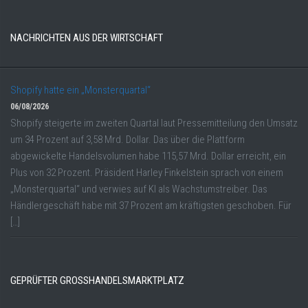
NACHRICHTEN AUS DER WIRTSCHAFT
Shopify hatte ein „Monsterquartal“
06/08/2026
Shopify steigerte im zweiten Quartal laut Pressemitteilung den Umsatz
um 34 Prozent auf 3,58 Mrd. Dollar. Das über die Plattform
abgewickelte Handelsvolumen habe 115,57 Mrd. Dollar erreicht, ein
Plus von 32 Prozent. Präsident Harley Finkelstein sprach von einem
„Monsterquartal“ und verwies auf KI als Wachstumstreiber. Das
Händlergeschäft habe mit 37 Prozent am kräftigsten geschoben. Für
[…]
GEPRÜFTER GROSSHANDELSMARKTPLATZ