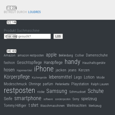
112.22k
BETREUT DURCH:
LOUDRES
·
522.14k
Produkt Suchmaschine
LOS
184.48k
342.42k
apple
Damenschuhe
Collier
Amazon
amazon restposten
Bekleidung
handy
Gesichtspflege
Handpflege
fashion
Haushaltsgeräte
iPhone
hosen
jacken
jeans
Kerzen
Hygieneartikel
Körperpflege
lebensmittel
Lego
Lotion
Mode
Küchengeräte
Modeschmuck
Playstation
Ohrringe
parfüm
Perlenkette
Ralph Lauren
restposten
Samsung
Schuhe
röcke
Schmuckset
smartphone
Seife
spielzeug
Sony
software
sonderposten
t shirt
Tommy Hilfiger
Weihnachten
Waschmaschinen
Werkzeug