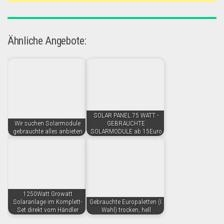
Ähnliche Angebote:
SOLAR PANEL 75 WATT -
Wir suchen Solarmodule
GEBRAUCHTE
gebrauchte alles anbieten
SOLARMODULE ab 15Euro
1250Watt Growatt
Solaranlage im Komplett-
Gebrauchte Europaletten (I.
Set direkt vom Händler
Wahl) trocken, hell