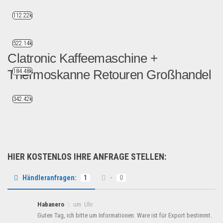
112.22k
522.14k
Clatronic Kaffeemaschine +
Thermoskanne Retouren Großhandel
184.48k
BOSCH Kaffeemaschine + The...
342.42k
B2B Produkte
HIER KOSTENLOS IHRE ANFRAGE STELLEN:
Händleranfragen:
1
-
0
Habanero
um Uhr
Guten Tag, ich bitte um Informationen. Ware ist für Export bestimmt.