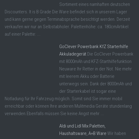
Sortiment eines namhaften deutschen
Discounters. It is B Grade Die Ware befindet sich in unserem Lager
und kann gerne gegen Terminabsprache besichtigt werden. Derzeit
verkaufen wir nur an Selbstabholer. Palettenhöhe: ca. 180cmArtikel
auf einer Palette: ...
GoClever Powerbank KfZ Starterhilfe
Akkuladegerät
Die GoClever Powerbank
mit 8000mAh und KFZ-Starthilfefunktion
Neuware Ihr Retter in der Not. Nie mehr
mit leerem Akku oder Batterie
unterwegs sein. Dank der 8000mAh und
der Starterkabel ist sogar eine
Notladung für Ihr Fahrzeug möglich. Somit sind Sie immer mobil
erreichbar oder können Ihre anderen Mulitmedia Geräte stundenlang
verwenden.Ebenfalls müssen Sie keine Angst mehr ...
Aldi und Lidl Mix Paletten,
Haushaltsware, A+B Ware
Wir haben