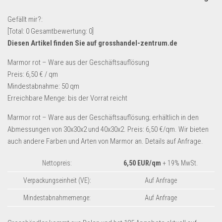
Lebensmittel & Getränke
Gefällt mir?:
Multimedia & Elektro
[Total:
0
Gesamtbewertung:
0
]
Diesen Artikel finden Sie auf grosshandel-zentrum.de
Münzen
Spielzeug & Games
Marmor rot – Ware aus der Geschäftsauflösung
Preis: 6,50 € / qm
Schuhe & Accessoires
Mindestabnahme: 50 qm
Sport & Freizeit
Erreichbare Menge: bis der Vorrat reicht
Uhren & Schmuck
Marmor rot – Ware aus der Geschäftsauflösung; erhältlich in den
Wohnen & Einrichten
Abmessungen von 30x30x2 und 40x30x2. Preis: 6,50 €/qm. Wir bieten
auch andere Farben und Arten von Marmor an. Details auf Anfrage.
Restposten-Angebote
Restposten für Privatpersonen
Nettopreis:
6,50 EUR/qm
+ 19% MwSt.
eBay Restposten kaufen
Verpackungseinheit (VE):
Auf Anfrage
Sonderposten-Angebote
Mindestabnahmemenge:
Auf Anfrage
Saison & Eventprodkte