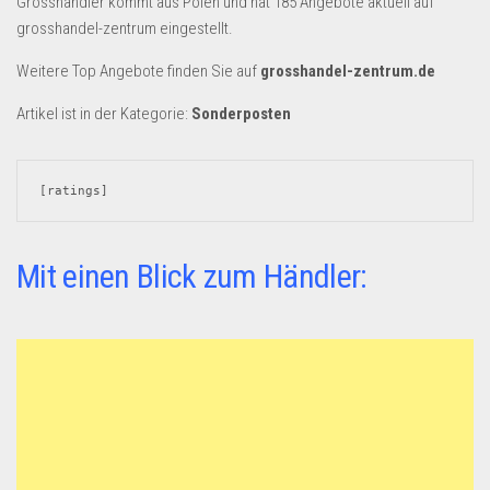
Grosshändler kommt aus Polen und hat 185 Angebote aktuell auf
Dropshipping-Produkte
grosshandel-zentrum eingestellt.
B2B Produkte
Weitere Top Angebote finden Sie auf
grosshandel-zentrum.de
Grosshandel
Artikel ist in der Kategorie:
Sonderposten
Amazon
Aldi
[ratings]
Lidl
Kostenlos verkaufen
Mit einen Blick zum Händler:
Anmelden
Kostenlos Registrieren
Newsletter