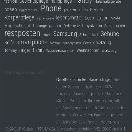
Gesichtspflege
Handpflege
fashion
Haushaltsgeräte
iPhone
hosen
jacken
jeans
Kerzen
Hygieneartikel
Körperpflege
lebensmittel
Lego
Lotion
Mode
Küchengeräte
Modeschmuck
Playstation
Ohrringe
parfüm
Perlenkette
Ralph Lauren
restposten
Samsung
Schuhe
röcke
Schmuckset
smartphone
Seife
spielzeug
Sony
software
sonderposten
t shirt
Tommy Hilfiger
Weihnachten
Waschmaschinen
Werkzeug
TOP Tages Angebote
Gillette Fusion 8er Rasierklingen
Hier
haben Sie die möglichkeit 100%
originale Rasierklingen zu bekommen.
Stellen Sie hierzu Ihre Anfragen, bitte
mit Angaben der Gillette Sorten und der
Mengen. Wir werden Ihnen umgehend
ein Angebot zu senden. Nettopreis:
12,99 EUR/Stück + 19% MwSt. Verpackungseinheit (VE): 200 Stück = 1