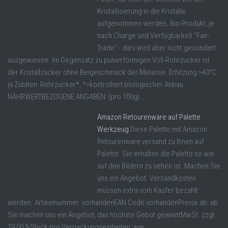
Kristallisierung in die Kristalle
aufgenommen werden. Bio-Produkt, je
nach Charge und Verfügbarkeit "Fair-
Trade" - dies wird aber nicht gesondert
ausgewiesen. Im Gegensatz zu pulverförmigen Voll-Rohrzucker ist
der Kristallzucker ohne Beigeschmack der Melasse. Erhitzung >40°C:
ja Zutaten: Rohrzucker*, *=kontrolliert biologischer Anbau
NÄHRWERTBEZOGENE ANGABEN: (pro 100g) ...
Amazon Retourenware auf Palette
Werkzeug
Diese Palette mit Amazon
Retourenware versand zu Ihnen auf
Palette. Sie erhalten die Palette so wie
auf den Bildern zu sehen ist. Machen Sie
uns ein Angebot. Versandkosten
müssen extra vom Käufer bezahlt
werden. Artikelnummer: vorhandenEAN Code vorhandenPreise ab: ab
Sie machen uns ein Angebot, das höchste Gebot gewinntMwSt. zzgl.
19,00 %Stück pro Verpackungseinheiten: wie ...