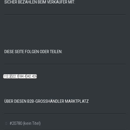
SICHER BEZAHLEN BEIM VERKÄUFER MIT:
DIESE SEITE FOLGEN ODER TEILEN:
112.22k
522.14k
184.48k
342.42k
ÜBER DIESEN B2B-GROSSHÄNDLER MARKTPLATZ
#20780 (kein Titel)