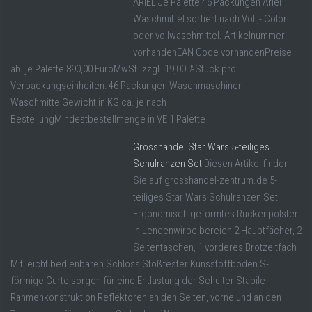
ARIEL Je Palette 46 Packungen Ariel
Waschmittel sortiert nach Voll,- Color
oder vollwaschmittel. Artikelnummer:
vorhandenEAN Code vorhandenPreise
ab: je Palette 890,00 EuroMwSt. zzgl. 19,00 %Stück pro
Verpackungseinheiten: 46 Packungen Waschmaschinen
WaschmittelGewicht in KG ca. je nach
BestellungMindestbestellmenge in VE 1 Palette
Grosshandel Star Wars 5-teiliges
Schulranzen Set
Diesen Artikel finden
Sie auf grosshandel-zentrum.de 5-
teiliges Star Wars Schulranzen Set
Ergonomisch geformtes Rückenpolster
in Lendenwirbelbereich 2 Hauptfächer, 2
Seitentaschen, 1 vorderes Brotzeitfach
Mit leicht bedienbaren Schloss Stoßfester Kunsstoffboden S-
förmige Gurte sorgen für eine Entlastung der Schulter Stabile
Rahmenkonstruktion Reflektoren an den Seiten, vorne und an den