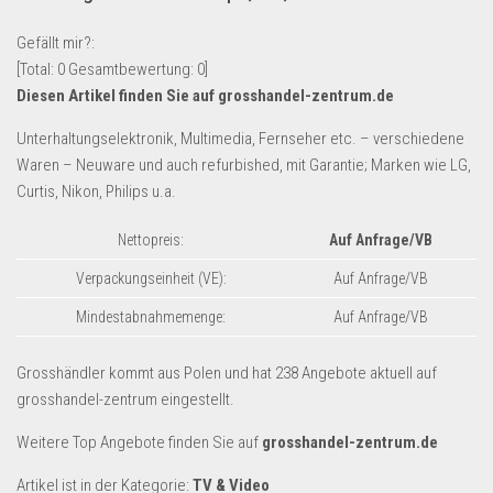
Lebensmittel & Getränke
Gefällt mir?:
Multimedia & Elektro
[Total:
0
Gesamtbewertung:
0
]
Diesen Artikel finden Sie auf grosshandel-zentrum.de
Münzen
Spielzeug & Games
Unterhaltungselektronik, Multimedia, Fernseher etc. – verschiedene
Waren – Neuware und auch refurbished, mit Garantie; Marken wie LG,
Schuhe & Accessoires
Curtis, Nikon, Philips u.a.
Sport & Freizeit
Nettopreis:
Auf Anfrage/VB
Uhren & Schmuck
Verpackungseinheit (VE):
Auf Anfrage/VB
Wohnen & Einrichten
Restposten-Angebote
Mindestabnahmemenge:
Auf Anfrage/VB
Restposten für Privatpersonen
Grosshändler kommt aus Polen und hat 238 Angebote aktuell auf
eBay Restposten kaufen
grosshandel-zentrum eingestellt.
Sonderposten-Angebote
Weitere Top Angebote finden Sie auf
grosshandel-zentrum.de
Saison & Eventprodkte
Artikel ist in der Kategorie:
TV & Video