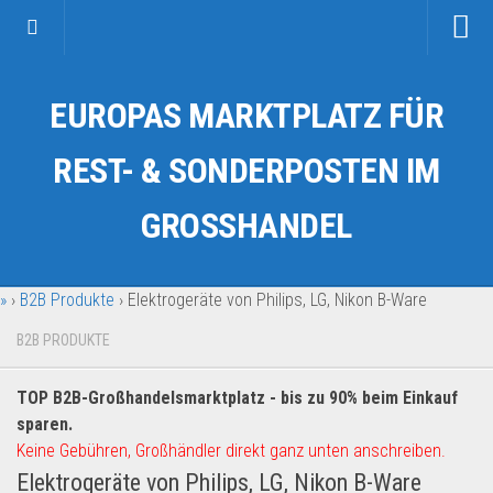
Startseite
EUROPAS MARKTPLATZ FÜR
Kategorien
Auto & Motorrad
REST- & SONDERPOSTEN IM
Drogerie & Tierbedarf
GROSSHANDEL
Fahrzeuge & Transport
Fashion & Mode
»
›
B2B Produkte
›
Elektrogeräte von Philips, LG, Nikon B-Ware
Garten & Werkzeug
Geschäft, Büro & Schreibwaren
B2B PRODUKTE
Geschenkartikel
TOP B2B-Großhandelsmarktplatz - bis zu 90% beim Einkauf
Haushaltswaren
sparen.
Handy und Smartphone
Keine Gebühren, Großhändler direkt ganz unten anschreiben.
Elektrogeräte von Philips, LG, Nikon B-Ware
Kosmetik & Pflege