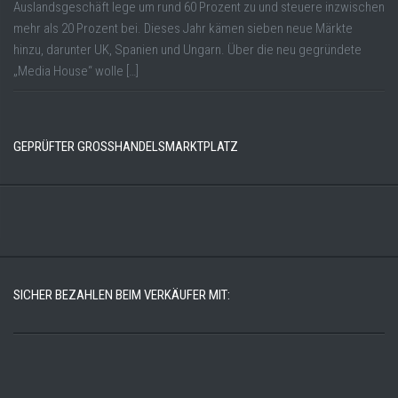
Auslandsgeschäft lege um rund 60 Prozent zu und steuere inzwischen
mehr als 20 Prozent bei. Dieses Jahr kämen sieben neue Märkte
hinzu, darunter UK, Spanien und Ungarn. Über die neu gegründete
„Media House“ wolle […]
GEPRÜFTER GROSSHANDELSMARKTPLATZ
SICHER BEZAHLEN BEIM VERKÄUFER MIT: