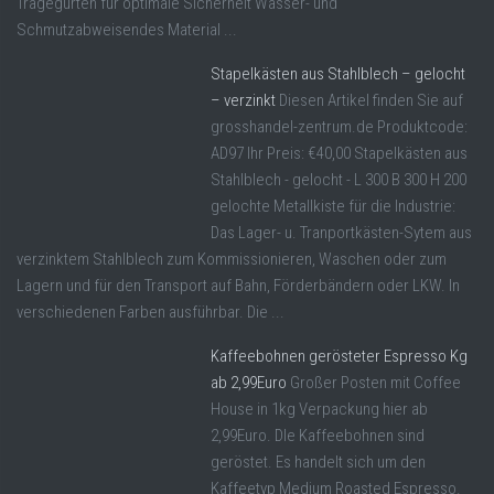
Tragegurten für optimale Sicherheit Wasser- und
Schmutzabweisendes Material ...
Stapelkästen aus Stahlblech – gelocht
– verzinkt
Diesen Artikel finden Sie auf
grosshandel-zentrum.de Produktcode:
AD97 Ihr Preis: €40,00 Stapelkästen aus
Stahlblech - gelocht - L 300 B 300 H 200
gelochte Metallkiste für die Industrie:
Das Lager- u. Tranportkästen-Sytem aus
verzinktem Stahlblech zum Kommissionieren, Waschen oder zum
Lagern und für den Transport auf Bahn, Förderbändern oder LKW. In
verschiedenen Farben ausführbar. Die ...
Kaffeebohnen gerösteter Espresso Kg
ab 2,99Euro
Großer Posten mit Coffee
House in 1kg Verpackung hier ab
2,99Euro. DIe Kaffeebohnen sind
geröstet. Es handelt sich um den
Kaffeetyp Medium Roasted Espresso.