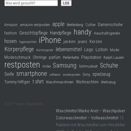
LOS
apple
Damenschuhe
Collier
Amazon
amazon restposten
Bekleidung
handy
Gesichtspflege
Handpflege
fashion
Haushaltsgeräte
iPhone
hosen
jacken
jeans
Kerzen
Hygieneartikel
Körperpflege
lebensmittel
Lego
Lotion
Mode
Küchengeräte
Modeschmuck
Playstation
Ohrringe
parfüm
Perlenkette
Ralph Lauren
restposten
Samsung
Schuhe
röcke
Schmuckset
smartphone
Seife
spielzeug
Sony
software
sonderposten
t shirt
Tommy Hilfiger
Weihnachten
Waschmaschinen
Werkzeug
TOP Tages Angebote
Waschmittel Marke Ariel – Waschpulver
Colorwaschmittel – Vollwaschmittel
13
Paletten mit Waschmittel vom Hersteller