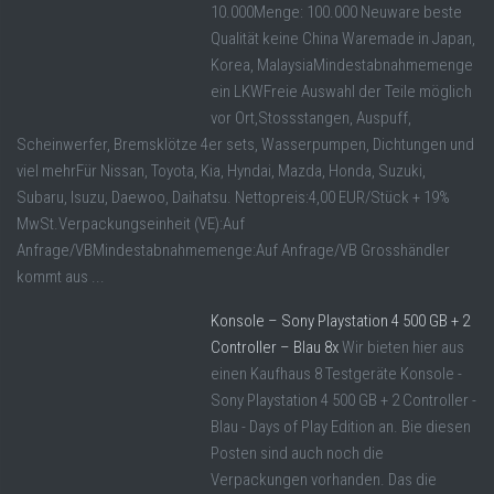
10.000Menge: 100.000 Neuware beste
Qualität keine China Waremade in Japan,
Korea, MalaysiaMindestabnahmemenge
ein LKWFreie Auswahl der Teile möglich
vor Ort,Stossstangen, Auspuff,
Scheinwerfer, Bremsklötze 4er sets, Wasserpumpen, Dichtungen und
viel mehrFür Nissan, Toyota, Kia, Hyndai, Mazda, Honda, Suzuki,
Subaru, Isuzu, Daewoo, Daihatsu. Nettopreis:4,00 EUR/Stück + 19%
MwSt.Verpackungseinheit (VE):Auf
Anfrage/VBMindestabnahmemenge:Auf Anfrage/VB Grosshändler
kommt aus ...
Konsole – Sony Playstation 4 500 GB + 2
Controller – Blau 8x
Wir bieten hier aus
einen Kaufhaus 8 Testgeräte Konsole -
Sony Playstation 4 500 GB + 2 Controller -
Blau - Days of Play Edition an. Bie diesen
Posten sind auch noch die
Verpackungen vorhanden. Das die