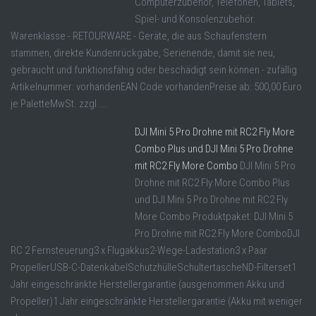
Computerzubehör, Telefonen, Tablets,
Spiel- und Konsolenzubehör.
Warenklasse - RETOURWARE - Geräte, die aus Schaufenstern
stammen, direkte Kundenrückgabe, Serienende, damit sie neu,
gebraucht und funktionsfähig oder beschädigt sein können - zufällig
Artikelnummer: vorhandenEAN Code vorhandenPreise ab: 500,00 Euro
je PaletteMwSt. zzgl ...
DJI Mini 5 Pro Drohne mit RC2 Fly More
Combo Plus und DJI Mini 5 Pro Drohne
mit RC2 Fly More Combo
DJI Mini 5 Pro
Drohne mit RC2 Fly More Combo Plus
und DJI Mini 5 Pro Drohne mit RC2 Fly
More Combo Produktpaket: DJI Mini 5
Pro Drohne mit RC2 Fly More ComboDJI
RC 2 Fernsteuerung3 x Flugakkus2-Wege-Ladestation3 x Paar
PropellerUSB-C-DatenkabelSchutzhülleSchultertascheND-Filterset1
Jahr eingeschränkte Herstellergarantie (ausgenommen Akku und
Propeller)1 Jahr eingeschränkte Herstellergarantie (Akku mit weniger