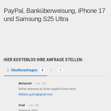
PayPal, Banküberweisung, iPhone 17
und Samsung S25 Ultra
PayPal, Banküberweisung, i...
Handy und Smartphone
HIER KOSTENLOS IHRE ANFRAGE STELLEN:
Händleranfragen:
6
-
0
MelanieG
um Uhr
hätten interesse an ihrem angebot bitte unter
Melanie.guhra@gmail.com
Vlad
um Uhr
Interesse, bitte