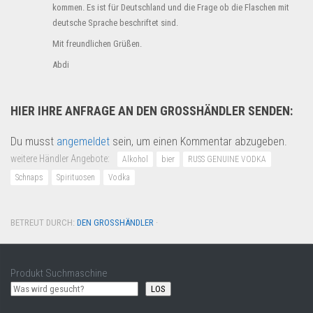
kommen. Es ist für Deutschland und die Frage ob die Flaschen mit
deutsche Sprache beschriftet sind.
Mit freundlichen Grüßen.
Abdi
HIER IHRE ANFRAGE AN DEN GROSSHÄNDLER SENDEN:
Du musst
angemeldet
sein, um einen Kommentar abzugeben.
weitere Händler Angebote:
Alkohol
bier
RUSS GENUINE VODKA
Schnaps
Spirituosen
Vodka
BETREUT DURCH:
DEN GROSSHÄNDLER
·
Produkt Suchmaschine
LOS