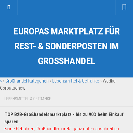
Startseite
EUROPAS MARKTPLATZ FÜR
Kategorien
Auto & Motorrad
REST- & SONDERPOSTEN IM
Drogerie & Tierbedarf
GROSSHANDEL
Fahrzeuge & Transport
Fashion & Mode
»
›
Großhandel Kategorien
›
Lebensmittel & Getränke
›
Wodka
Garten & Werkzeug
Gorbatschow
Geschäft, Büro & Schreibwaren
LEBENSMITTEL & GETRÄNKE
Geschenkartikel
Haushaltswaren
TOP B2B-Großhandelsmarktplatz - bis zu 90% beim Einkauf
Handy und Smartphone
sparen.
Keine Gebühren, Großhändler direkt ganz unten anschreiben.
Kosmetik & Pflege