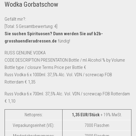
Wodka Gorbatschow
Lebensmittel & Getränke
Multimedia & Elektro
Gefällt mir?:
[Total:
5
Gesamtbewertung:
4
]
Münzen
Sie suchen Spirituosen? Dann werden Sie auf
b2b-
Spielzeug & Games
grosshaendleradressen.de
fündig!
Schuhe & Accessoires
RUSS GENUINE VODKA
Sport & Freizeit
CODE DESCRIPTION PRESENTATION Bottle / ml Alcohol % by Volume
Bottle type / closure Terms Price per Bottle €
Uhren & Schmuck
Russ Vodka 6 x 1000ml. 37,5% Alc. Vol. VDN / screwcap FOB
Wohnen & Einrichten
Rotterdam € 1,35
Restposten-Angebote
Russ Vodka 6 x 700ml. 37,5% Alc. Vol. VDN / screwcap FOB Rotterdam
Restposten für Privatpersonen
€ 1,10
eBay Restposten kaufen
Nettopreis:
1,35 EUR/Stück
+ 19% MwSt.
Sonderposten-Angebote
Verpackungseinheit (VE):
7000 Flaschen
Saison & Eventprodkte