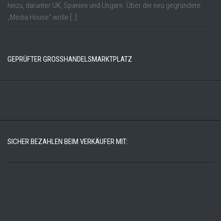
hinzu, darunter UK, Spanien und Ungarn. Über die neu gegründete
„Media House“ wolle […]
GEPRÜFTER GROSSHANDELSMARKTPLATZ
SICHER BEZAHLEN BEIM VERKÄUFER MIT: