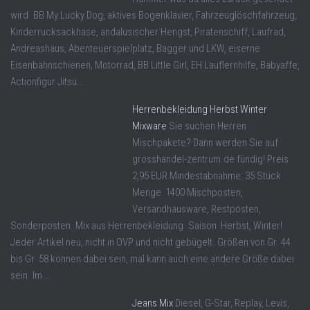
wird. BB My Lucky Dog, aktives Bogenklavier, Fahrzeuglöschfahrzeug,
Kinderrucksackhase, andalusischer Hengst, Piratenschiff, Laufrad,
Andreashaus, Abenteuerspielplatz, Bagger und LKW, eiserne
Eisenbahnschienen, Motorrad, BB Little Girl, EH Lauflernhilfe, Babyaffe,
Actionfigur Jitsu ...
Herrenbekleidung Herbst Winter
Mixware
Sie suchen Herren
Mischpakete? Dann werden Sie auf
grosshandel-zentrum.de fündig! Preis:
2,95 EUR Mindestabnahme: 35 Stück
Menge: 1400 Mischposten,
Versandhausware, Restposten,
Sonderposten. Mix aus Herrenbekleidung. Saison: Herbst, Winter!
Jeder Artikel neu, nicht in OVP und nicht gebügelt. Größen von Gr. 44
bis Gr. 58 können dabei sein, mal kann auch eine andere Größe dabei
sein. Im ...
Jeans Mix
Diesel, G-Star, Replay, Levis,