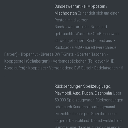
Bundeswehrartikel Mixposten /
Mischposten
Es handelt sich um einen
Posten mit diversen
Bundeswehrartikeln. Neue und
gebrauchte Ware. Die Größenauswahl
ist weit gefächert. Bestehend aus: •
Rucksäcke M39 • Barett (verschiede
Farben) • Tropenhut • Diverse BW T-Shirts • Sparten Taschen •
Koppgestell (Schultergurt) • Verbandspäckchen (Teil davon MHD
Abgelaufen) • Koppelset • Verschiedene BW Gürtel • Badelatschen • 6
...
Rücksendungen Speilzeug Lego,
Playmobil, Auto, Pupen, Eisenbahn
Über
50.000 Spielzeugwaren Rücksendungen
oder auch Kundenretouren genannt
erreichten heute per Spedition unser
Lager in Deuschland. Das ist wirklich der
Hammer was da alles zurück gesendet