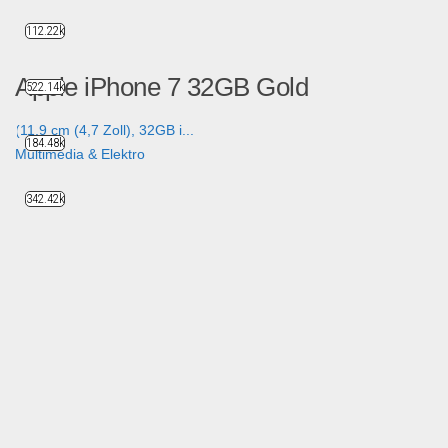
112.22k
Apple iPhone 7 32GB Gold
522.14k
(11,9 cm (4,7 Zoll), 32GB i...
184.48k
Multimedia & Elektro
342.42k