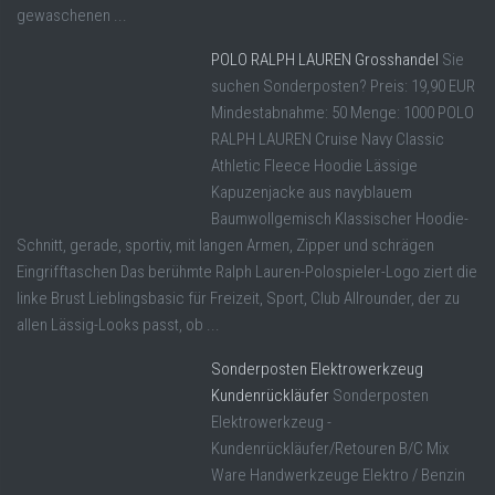
gewaschenen ...
POLO RALPH LAUREN Grosshandel
Sie
suchen Sonderposten? Preis: 19,90 EUR
Mindestabnahme: 50 Menge: 1000 POLO
RALPH LAUREN Cruise Navy Classic
Athletic Fleece Hoodie Lässige
Kapuzenjacke aus navyblauem
Baumwollgemisch Klassischer Hoodie-
Schnitt, gerade, sportiv, mit langen Armen, Zipper und schrägen
Eingrifftaschen Das berühmte Ralph Lauren-Polospieler-Logo ziert die
linke Brust Lieblingsbasic für Freizeit, Sport, Club Allrounder, der zu
allen Lässig-Looks passt, ob ...
Sonderposten Elektrowerkzeug
Kundenrückläufer
Sonderposten
Elektrowerkzeug -
Kundenrückläufer/Retouren B/C Mix
Ware Handwerkzeuge Elektro / Benzin