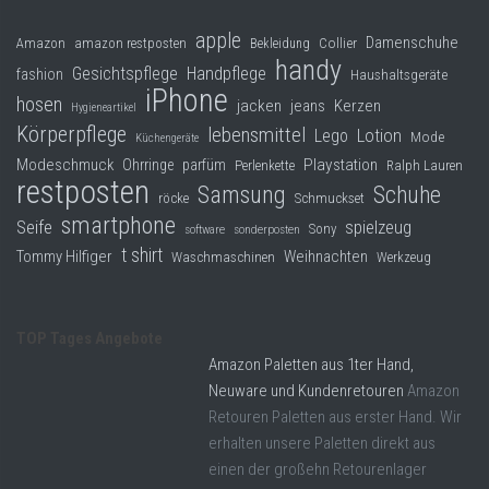
apple
Damenschuhe
Collier
Amazon
amazon restposten
Bekleidung
handy
Gesichtspflege
Handpflege
fashion
Haushaltsgeräte
iPhone
hosen
jacken
jeans
Kerzen
Hygieneartikel
Körperpflege
lebensmittel
Lego
Lotion
Mode
Küchengeräte
Modeschmuck
Playstation
Ohrringe
parfüm
Perlenkette
Ralph Lauren
restposten
Samsung
Schuhe
röcke
Schmuckset
smartphone
Seife
spielzeug
Sony
software
sonderposten
t shirt
Tommy Hilfiger
Weihnachten
Waschmaschinen
Werkzeug
TOP Tages Angebote
Amazon Paletten aus 1ter Hand,
Neuware und Kundenretouren
Amazon
Retouren Paletten aus erster Hand. Wir
erhalten unsere Paletten direkt aus
einen der großehn Retourenlager