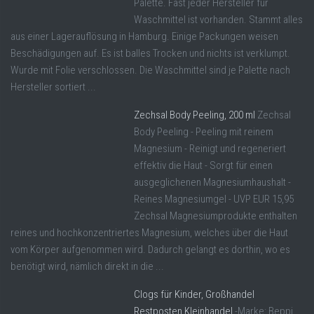
Palette. Fast jeder Hersteller für
Waschmittel ist vorhanden. Stammt alles
aus einer Lagerauflösung in Hamburg. Einige Packungen weisen
Beschädigungen auf. Es ist balles Trocken und nichts ist verklumpt.
Wurde mit Folie verschlossen. Die Waschmittel sind je Palette nach
Hersteller sortiert ...
Zechsal Body Peeling, 200 ml
Zechsal
Body Peeling - Peeling mit reinem
Magnesium - Reinigt und regeneriert
effektiv die Haut - Sorgt für einen
ausgeglichenen Magnesiumhaushalt -
Reines Magnesiumgel - UVP EUR 15,95
Zechsal Magnesiumprodukte enthalten
reines und hochkonzentriertes Magnesium, welches über die Haut
vom Körper aufgenommen wird. Dadurch gelangt es dorthin, wo es
benötigt wird, nämlich direkt in die ...
Clogs für Kinder, Großhandel
Restposten Kleinhandel
-Marke: Beppi,