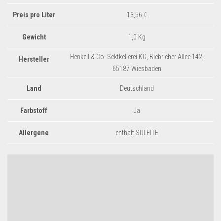
Dropshipping-Produkte
Preis pro Liter
13,56 €
B2B Produkte
Grosshandel
Gewicht
1,0 Kg
Amazon
Henkell & Co. Sektkellerei KG, Biebricher Allee 142,
Hersteller
65187 Wiesbaden
Aldi
Lidl
Land
Deutschland
Kostenlos verkaufen
Farbstoff
Ja
Anmelden
Allergene
enthält SULFITE
Kostenlos Registrieren
Newsletter