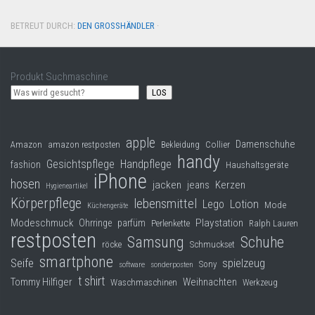
BETREUT DURCH:
DEN GROSSHÄNDLER
·
Produkt Suchmaschine
LOS
apple
Damenschuhe
Collier
Amazon
amazon restposten
Bekleidung
handy
Gesichtspflege
Handpflege
fashion
Haushaltsgeräte
iPhone
hosen
jacken
jeans
Kerzen
Hygieneartikel
Körperpflege
lebensmittel
Lego
Lotion
Mode
Küchengeräte
Modeschmuck
Playstation
Ohrringe
parfüm
Perlenkette
Ralph Lauren
restposten
Samsung
Schuhe
röcke
Schmuckset
smartphone
Seife
spielzeug
Sony
software
sonderposten
t shirt
Tommy Hilfiger
Weihnachten
Waschmaschinen
Werkzeug