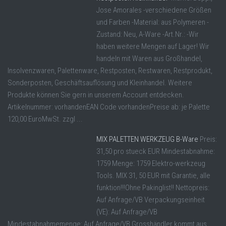
Jose Amorales -verschiedene Größen
und Farben -Material: aus Polymeren -
Zustand: Neu, A-Ware -Art.Nr.: -Wir
haben weitere Mengen auf Lager! Wir
handeln mit Waren aus Großhandel,
Insolvenzwaren, Palettenware, Restposten, Restwaren, Restprodukt,
Sonderposten, Geschäftsauflösung und Kleinhandel. Weitere
Produkte können Sie gern in unserem Account entdecken.
Artikelnummer: vorhandenEAN Code vorhandenPreise ab: je Palette
120,00 EuroMwSt. zzgl ...
MIX PALETTEN WERKZEUG B-Ware
Preis:
31,50 pro stueck EUR Mindestabnahme:
1759 Menge: 1759 Elektro-werkzeug
Tools. MIX 31, 50 EUR mit Garantie, alle
funktion!!!Ohne Pakinglist!! Nettopreis:
Auf Anfrage/VB Verpackungseinheit
(VE): Auf Anfrage/VB
Mindestabnahmemenge: Auf Anfrage/VB Grosshändler kommt aus