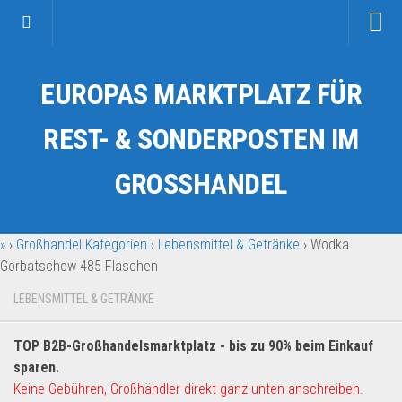
Startseite
EUROPAS MARKTPLATZ FÜR
Kategorien
Auto & Motorrad
REST- & SONDERPOSTEN IM
Drogerie & Tierbedarf
GROSSHANDEL
Fahrzeuge & Transport
Fashion & Mode
»
›
Großhandel Kategorien
›
Lebensmittel & Getränke
›
Wodka
Garten & Werkzeug
Gorbatschow 485 Flaschen
Geschäft, Büro & Schreibwaren
LEBENSMITTEL & GETRÄNKE
Geschenkartikel
Haushaltswaren
TOP B2B-Großhandelsmarktplatz - bis zu 90% beim Einkauf
Handy und Smartphone
sparen.
Keine Gebühren, Großhändler direkt ganz unten anschreiben.
Kosmetik & Pflege