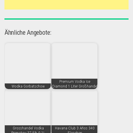
Ähnliche Angebote:
Premium Vodka Ice
Wodka Gorbatschow
Diamond 1 Liter Großhandel
Grosshandel Vodka
Havana Club 3 Años 340
Primakov 37,5% 0,1L
Flaschen