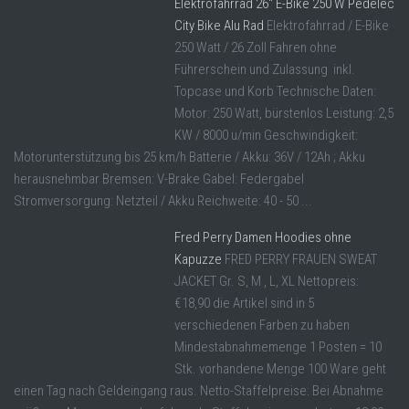
Elektrofahrrad 26″ E-Bike 250 W Pedelec
City Bike Alu Rad
Elektrofahrrad / E-Bike
250 Watt / 26 Zoll Fahren ohne
Führerschein und Zulassung inkl.
Topcase und Korb Technische Daten:
Motor: 250 Watt, bürstenlos Leistung: 2,5
KW / 8000 u/min Geschwindigkeit:
Motorunterstützung bis 25 km/h Batterie / Akku: 36V / 12Ah ; Akku
herausnehmbar Bremsen: V-Brake Gabel: Federgabel
Stromversorgung: Netzteil / Akku Reichweite: 40 - 50 ...
Fred Perry Damen Hoodies ohne
Kapuzze
FRED PERRY FRAUEN SWEAT
JACKET Gr. S, M , L, XL Nettopreis:
€18,90 die Artikel sind in 5
verschiedenen Farben zu haben
Mindestabnahmemenge 1 Posten = 10
Stk. vorhandene Menge 100 Ware geht
einen Tag nach Geldeingang raus. Netto-Staffelpreise: Bei Abnahme