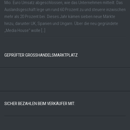
Mio. Euro Umsatz abgeschlossen, wie das Unternehmen mitteilt. Das
Auslandsgeschäft lege um rund 60 Prozent zu und steuere inzwischen
mehr als 20 Prozent bei. Dieses Jahr kämen sieben neue Märkte
hinzu, darunter UK, Spanien und Ungarn. Über die neu gegründete
„Media House“ wolle […]
GEPRÜFTER GROSSHANDELSMARKTPLATZ
SICHER BEZAHLEN BEIM VERKÄUFER MIT: