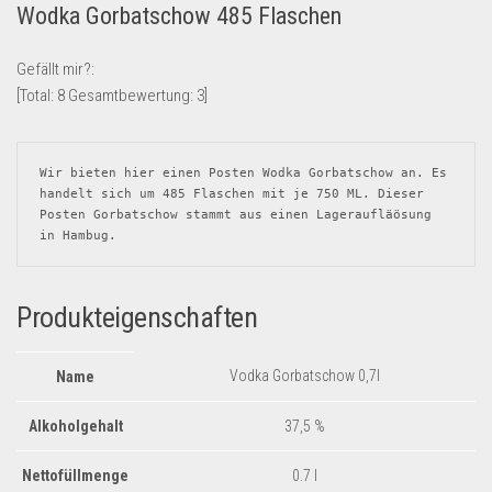
Wodka Gorbatschow 485 Flaschen
Lebensmittel & Getränke
Multimedia & Elektro
Gefällt mir?:
[Total:
8
Gesamtbewertung:
3
]
Münzen
Spielzeug & Games
Schuhe & Accessoires
Wir bieten hier einen Posten Wodka Gorbatschow an. Es 
handelt sich um 485 Flaschen mit je 750 ML. Dieser 
Sport & Freizeit
Posten Gorbatschow stammt aus einen Lageraufläösung 
in Hambug.
Uhren & Schmuck
Wohnen & Einrichten
Produkteigenschaften
Restposten-Angebote
Restposten für Privatpersonen
Vodka Gorbatschow 0,7l
Name
eBay Restposten kaufen
Sonderposten-Angebote
Alkoholgehalt
37,5 %
Saison & Eventprodkte
Nettofüllmenge
0.7 l