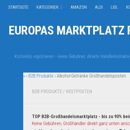
STARTSEITE
KATEGORIEN
AMAZON
ALDI
LIDL
K
EUROPAS MARKTPLATZ F
Kostenlos registrieren – keine Gebühren, direkte Händlerkontakte
»
›
B2B Produkte
›
Alkohol-Getränke Großhandelsposten
B2B PRODUKTE
/
RESTPOSTEN
TOP B2B-Großhandelsmarktplatz - bis zu 90% bei
Keine Gebühren, Großhändler direkt ganz unten ansc