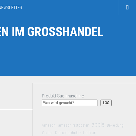
NEWSLETTER
N IM GROSSHANDEL
Produkt Suchmaschine
LOS
apple
Amazon
amazon restposten
Bekleidung
Damenschuhe
Collier
fashion