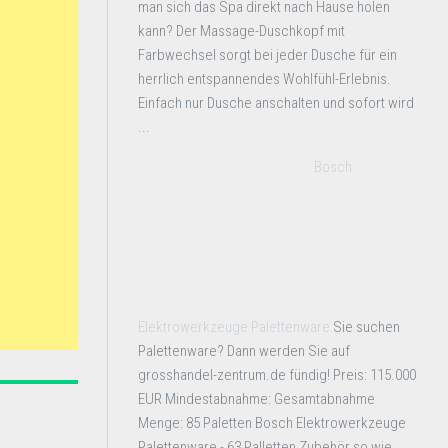
man sich das Spa direkt nach Hause holen
kann? Der Massage-Duschkopf mit
Farbwechsel sorgt bei jeder Dusche für ein
herrlich entspannendes Wohlfühl-Erlebnis.
Einfach nur Dusche anschalten und sofort wird
...
Bosch
Elektrowerkzeuge Palettenware
Sie suchen
Palettenware? Dann werden Sie auf
grosshandel-zentrum.de fündig! Preis: 115.000
EUR Mindestabnahme: Gesamtabnahme
Menge: 85 Paletten Bosch Elektrowerkzeuge
Palettenware - 63 Palletten Zubehör so wie