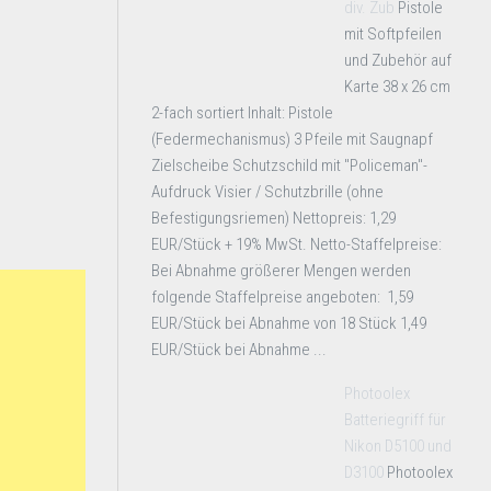
div. Zub
Pistole
mit Softpfeilen
und Zubehör auf
Karte 38 x 26 cm
2-fach sortiert Inhalt: Pistole
(Federmechanismus) 3 Pfeile mit Saugnapf
Zielscheibe Schutzschild mit "Policeman"-
Aufdruck Visier / Schutzbrille (ohne
Befestigungsriemen) Nettopreis: 1,29
EUR/Stück + 19% MwSt. Netto-Staffelpreise:
Bei Abnahme größerer Mengen werden
folgende Staffelpreise angeboten: 1,59
EUR/Stück bei Abnahme von 18 Stück 1,49
EUR/Stück bei Abnahme ...
Photoolex
Batteriegriff für
Nikon D5100 und
D3100
Photoolex