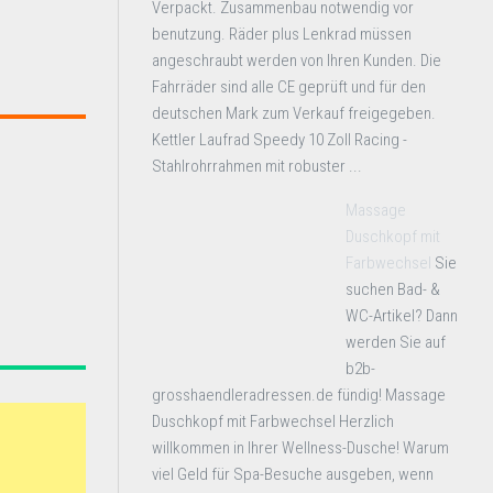
Verpackt. Zusammenbau notwendig vor
benutzung. Räder plus Lenkrad müssen
angeschraubt werden von Ihren Kunden. Die
Fahrräder sind alle CE geprüft und für den
deutschen Mark zum Verkauf freigegeben.
Kettler Laufrad Speedy 10 Zoll Racing -
Stahlrohrrahmen mit robuster ...
Massage
Duschkopf mit
Farbwechsel
Sie
suchen Bad- &
WC-Artikel? Dann
werden Sie auf
b2b-
grosshaendleradressen.de fündig! Massage
Duschkopf mit Farbwechsel Herzlich
willkommen in Ihrer Wellness-Dusche! Warum
viel Geld für Spa-Besuche ausgeben, wenn