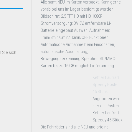
Alle samt NEU im Karton verpackt. Kann gerne
vorab bei uns im Lager besichtigt werden.
Bildschirm: 2,5 TFT HD mit HD 1080P
Stromversorgung: DV 5V, entfernbare Li-
Batterie eingebaut Auswahl Aufnahmen:
1min/3min/5min/10min/OFF Funktionen:
Automatische Aufnahme beim Einschalten,
automatische Abschaltung,
 Sie sich
Bewegungserkennung Speicher: SD/MMC-
Karten bis zu 16 GB möglich Lieferumfang : ...
Kettler Laufrad
Speedy Posten
45 Stück
Angeboten wird
hier ein Posten
Kettler Laufrad
Speedy 45 Stück
Die Fahrräder sind alle NEU und original