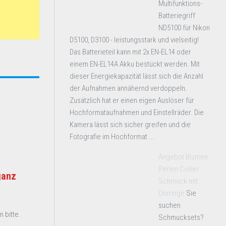
Multifunktions-
Batteriegriff
ND5100 für Nikon
D5100, D3100 - leistungsstark und vielseitig!
Das Batterieteil kann mit 2x EN-EL14 oder
einem EN-EL14A Akku bestückt werden. Mit
dieser Energiekapazität lässt sich die Anzahl
der Aufnahmen annähernd verdoppeln.
Zusätzlich hat er einen eigen Auslöser für
Hochformataufnahmen und Einstellräder. Die
Kamera lässt sich sicher greifen und die
Fotografie im Hochformat ...
Angebot Blumen
Perlen Collier
ganz
Schmuck mit
Ohrringe
Sie
suchen
 bitte.
Schmucksets?