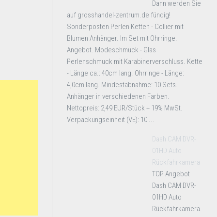
Dann werden Sie
auf grosshandel-zentrum.de fündig!
Sonderposten Perlen Ketten - Collier mit
Blumen Anhänger. Im Set mit Ohrringe.
Angebot. Modeschmuck - Glas
Perlenschmuck mit Karabinerverschluss. Kette
- Länge ca.: 40cm lang. Ohrringe - Länge:
4,0cm lang. Mindestabnahme: 10 Sets.
Anhänger in verschiedenen Farben.
Nettopreis: 2,49 EUR/Stück + 19% MwSt.
Verpackungseinheit (VE): 10 ...
Dash CAM DVR-
01HD Auto
Rückfahrkamera
TOP Angebot
Dash CAM DVR-
01HD Auto
Rückfahrkamera.