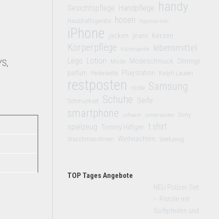
handy
Gesichtspflege
Handpflege
hosen
Haushaltsgeräte
Hygieneartikel
iPhone
jacken
jeans
Kerzen
Körperpflege
lebensmittel
Küchengeräte
Lego
Lotion
Modeschmuck
Mode
Ohrringe
YS,
Playstation
parfüm
Perlenkette
Ralph Lauren
restposten
Samsung
röcke
Schuhe
Seife
Schmuckset
smartphone
Sony
software
sonderposten
t shirt
spielzeug
Tommy Hilfiger
Weihnachten
Waschmaschinen
Werkzeug
TOP Tages Angebote
NEU Polizei-Set
– Pistole mit
Softpfeilen und