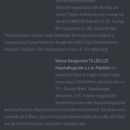
von den phänomenalen
Speicherkapazitäten der Blu-Ray auf
einem Träger im klassischen Format mit
der BD-R BNR25B Disk mit 25 GB. Format
BD-R Kapazität (in GB) 25 Anzahl der
Tintenpatronen Simple Layer Maximale Brenngeschwindigkeit 6
Verpackung Crystal Gehäuse Anzahl der DVDs 3 Der Einkaufspreis
liegt bei 13,45Euro. Der Verkaufspreis bei z.B. bei eBay liegt ...
Retour Restposten TV LED LCD
Haushaltsgeräte u.s.w. Paletten
Wir
brauchen Platz im Lager // Daher alles
muss raus // 40 Paletten rand voll mit u.a.
TV – Geräte Mixer, Staubsauger,
Backofen, Grill, Toaster Ungeprüfte
Kundenretouren oder Ausstellungstücke
aus Kaufhäusern, Baummärkten und Elektrofachmärkte. Die Ware wird
verkauft als B Ware, sprich Verpackung kann defkt sein oder die Ware
wurde bereits benutzt, zusammen gebaut oder ...