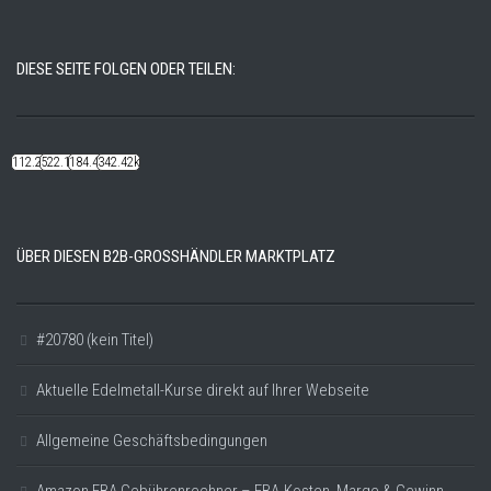
DIESE SEITE FOLGEN ODER TEILEN:
112.22k
522.14k
184.48k
342.42k
ÜBER DIESEN B2B-GROSSHÄNDLER MARKTPLATZ
#20780 (kein Titel)
Aktuelle Edelmetall-Kurse direkt auf Ihrer Webseite
Allgemeine Geschäftsbedingungen
Amazon FBA Gebührenrechner – FBA-Kosten, Marge & Gewinn