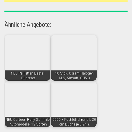
Ähnliche Angebote:
NEU Pailletten-Bastel-
10 Stck. Osram Halogen
Bilderset
KLS, 50Watt, GU5.3
NEU Cartoon Rally Sammler
5000 x Kochlöffel rund L 20
Automodelle, 12 Sorten
cm Buche je 0,24 €