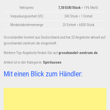
Dropshipping-Produkte
Nettopreis:
7,50 EUR/Stück
+ 19% MwSt.
B2B Produkte
Verpackungseinheit (VE):
240 Stück = 1 Einheit
Grosshandel
Mindestabnahmemenge:
25 Einheit = 6000 Stück
Amazon
Aldi
Grosshändler kommt aus Deutschland und hat 22 Angebote aktuell auf
grosshandel-zentrum.de eingestellt.
Lidl
Weitere Top Angebote finden Sie auf
grosshandel-zentrum.de
Kostenlos verkaufen
Artikel ist in der Kategorie:
Anmelden
Spirituosen
Kostenlos Registrieren
Mit einen Blick zum Händler:
Newsletter