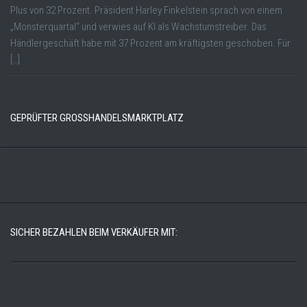
Plus von 32 Prozent. Präsident Harley Finkelstein sprach von einem
„Monsterquartal“ und verwies auf KI als Wachstumstreiber. Das
Händlergeschäft habe mit 37 Prozent am kräftigsten geschoben. Für
[…]
GEPRÜFTER GROSSHANDELSMARKTPLATZ
SICHER BEZAHLEN BEIM VERKÄUFER MIT: