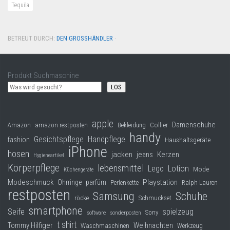
Tequila
BETREUT DURCH:
DEN GROSSHÄNDLER
·
Produkt Suchmaschine
LOS
apple
Damenschuhe
Collier
Amazon
amazon restposten
Bekleidung
handy
Gesichtspflege
Handpflege
fashion
Haushaltsgeräte
iPhone
hosen
jacken
jeans
Kerzen
Hygieneartikel
Körperpflege
lebensmittel
Lego
Lotion
Mode
Küchengeräte
Modeschmuck
Playstation
Ohrringe
parfüm
Perlenkette
Ralph Lauren
restposten
Samsung
Schuhe
röcke
Schmuckset
smartphone
Seife
spielzeug
Sony
software
sonderposten
t shirt
Tommy Hilfiger
Weihnachten
Waschmaschinen
Werkzeug