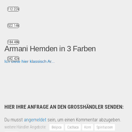
112.22k
522.14k
184.48k
Armani Hemden in 3 Farben
342.42k
Ich biete hier klassisch Ar...
Fashion & Mode
HIER IHRE ANFRAGE AN DEN GROSSHÄNDLER SENDEN:
Du musst
angemeldet
sein, um einen Kommentar abzugeben.
weitere Händler Angebote:
Beijoca
Cachaca
Korn
Spirituosen