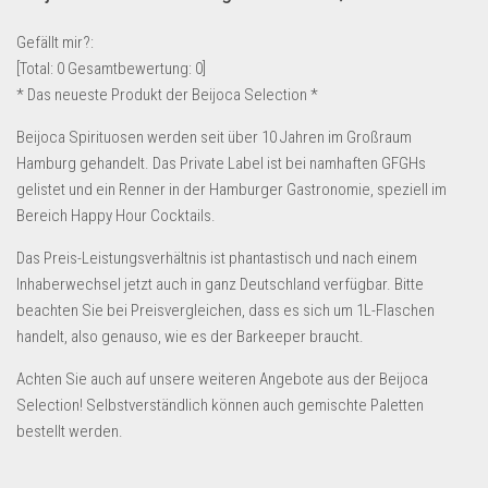
Lebensmittel & Getränke
Gefällt mir?:
Multimedia & Elektro
[Total:
0
Gesamtbewertung:
0
]
* Das neueste Produkt der Beijoca Selection *
Münzen
Spielzeug & Games
Beijoca Spirituosen werden seit über 10 Jahren im Großraum
Hamburg gehandelt. Das Private Label ist bei namhaften GFGHs
Schuhe & Accessoires
gelistet und ein Renner in der Hamburger Gastronomie, speziell im
Sport & Freizeit
Bereich Happy Hour Cocktails.
Uhren & Schmuck
Das Preis-Leistungsverhältnis ist phantastisch und nach einem
Wohnen & Einrichten
Inhaberwechsel jetzt auch in ganz Deutschland verfügbar. Bitte
beachten Sie bei Preisvergleichen, dass es sich um 1L-Flaschen
Restposten-Angebote
handelt, also genauso, wie es der Barkeeper braucht.
Restposten für Privatpersonen
Achten Sie auch auf unsere weiteren Angebote aus der Beijoca
eBay Restposten kaufen
Selection! Selbstverständlich können auch gemischte Paletten
Sonderposten-Angebote
bestellt werden.
Saison & Eventprodkte