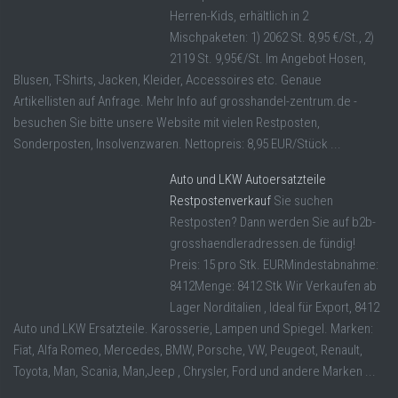
Herren-Kids, erhältlich in 2
Mischpaketen: 1) 2062 St. 8,95 €/St., 2)
2119 St. 9,95€/St. Im Angebot Hosen,
Blusen, T-Shirts, Jacken, Kleider, Accessoires etc. Genaue
Artikellisten auf Anfrage. Mehr Info auf grosshandel-zentrum.de -
besuchen Sie bitte unsere Website mit vielen Restposten,
Sonderposten, Insolvenzwaren. Nettopreis: 8,95 EUR/Stück ...
Auto und LKW Autoersatzteile
Restpostenverkauf
Sie suchen
Restposten? Dann werden Sie auf b2b-
grosshaendleradressen.de fündig!
Preis: 15 pro Stk. EURMindestabnahme:
8412Menge: 8412 Stk Wir Verkaufen ab
Lager Norditalien , Ideal für Export, 8412
Auto und LKW Ersatzteile. Karosserie, Lampen und Spiegel. Marken:
Fiat, Alfa Romeo, Mercedes, BMW, Porsche, VW, Peugeot, Renault,
Toyota, Man, Scania, Man,Jeep , Chrysler, Ford und andere Marken ...