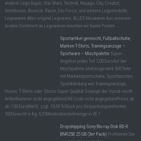
anderm Lego Duplo, Star Wars, Technik, Ninjago, City, Creator,
Steinboxen, Bionicle, Racer, Exo Force, und weitere Legomodelle,
Legowaren Alles original Legoware, ALLES Neuwaren Aus unserem
breiten Sortiment an Legowaren mischen wir bunte Posten ...
Sportartikel gemischt, Fußballschuhe,
Marken T-Shirts, Trainingsanzüge –
Sportware – Mischpalette
Super
Angebot jedes Teil 7,00 EuroAuf der
Mischpallete sind insgesamt 500 Teile
mit Markensportschuhe, Sporttaschen,
Sportkleidung wie Trainingsanzüge,
Hosen, T-Shirts oder Shorts Super Qualität Solange der Vorrat reicht
Artikelnummer nicht angegebenEAN Code nicht angegebenPreise ab:
ab 7,00 EuroMwSt. zzgl. 19,00 %Stück pro Verpackungseinheiten:
500Gewicht in Kg: 0,01Mindestbestellmenge in VE 1
Dropshipping Sony Blu-ray-Disk BD-R
BNR25B 25 GB (3er Pack)
Profitieren Sie