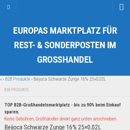
Startseite
EUROPAS MARKTPLATZ FÜR
Kategorien
Auto & Motorrad
REST- & SONDERPOSTEN IM
Drogerie & Tierbedarf
GROSSHANDEL
Fahrzeuge & Transport
Fashion & Mode
»
›
B2B Produkte
›
Beijoca Schwarze Zunge 16% 25×0,02L
Garten & Werkzeug
Geschäft, Büro & Schreibwaren
B2B PRODUKTE
Geschenkartikel
TOP B2B-Großhandelsmarktplatz - bis zu 90% beim Einkauf
Haushaltswaren
sparen.
Handy und Smartphone
Keine Gebühren, Großhändler direkt ganz unten anschreiben.
Beijoca Schwarze Zunge 16% 25×0,02L
Kosmetik & Pflege