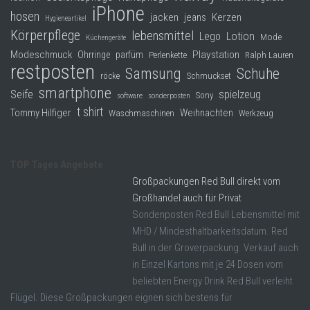
iPhone
hosen
jacken
jeans
Kerzen
Hygieneartikel
Körperpflege
lebensmittel
Lego
Lotion
Mode
Küchengeräte
Modeschmuck
Playstation
Ohrringe
parfüm
Perlenkette
Ralph Lauren
restposten
Samsung
Schuhe
röcke
Schmuckset
smartphone
Seife
spielzeug
Sony
software
sonderposten
t shirt
Tommy Hilfiger
Weihnachten
Waschmaschinen
Werkzeug
TOP Tages Angebote
Großpackungen Red Bull direkt vom
Großhandel auch für Privat
Sondenposten Red Bull Lebensmittel mit
MHD / Mindesthaltbarkeitsdatum. Red
Bull in der Groverpackung. Verkauf auch
in Einzel Kartons mit je 24 Dosen vom
beliebten Energy Drink Red Bull verleiht
Flügel. Diese Großpackungen eignen sich bestens für