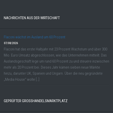
NACHRICHTEN AUS DER WIRTSCHAFT
Flaconi wächst im Ausland um 60 Prozent
07/08/2026
Flaconi hat das erste Halbjahr mit 23 Prozent Wachstum und über 300
Mio. Euro Umsatz abgeschlossen, wie das Unternehmen mitteilt. Das
Auslandsgeschäft lege um rund 60 Prozent zu und steuere inzwischen
mehr als 20 Prozent bei. Dieses Jahr kämen sieben neue Märkte
hinzu, darunter UK, Spanien und Ungarn. Über die neu gegründete
„Media House“ wolle […]
GEPRÜFTER GROSSHANDELSMARKTPLATZ