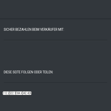
SICHER BEZAHLEN BEIM VERKÄUFER MIT:
DIESE SEITE FOLGEN ODER TEILEN:
112.22k
522.14k
184.48k
342.42k