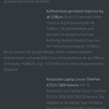
grosshandel-zentrum.de Artikel ...
Kaffeebohnen gerösteter Espresso Kg
ab 2,99Euro
Großer Posten mit Coffee
House in 1kg Verpackung hier ab
2,99Euro. DIe Kaffeebohnen sind
geröstet. Es handelt sich um den
Kaffeetyp Medium Roasted Espresso.
Der Verkaufspreis liegt bei 14,99Euro
Bei uns können Sie großen Mengen Kaffee onbline bestellen.
Artikelnummer: vorhandenEAN Code vorhandenPreise ab: ab 2,99Euro
je Packung 1 KgMwSt. zzgl. 19,00 %Stück pro Verpackungseinheiten:
6Gewicht ...
Restposten Laptop Lenovo ThinkPad
X270 i5-7300U Kamera
TOP 10
Restposten von Laptop Lenovo ThinkPad
X270 i5-7300U 8GB 256SSD Kamera. Das
Angebot ist nur wenige Tage verfügbar.
50x Lenovo ThinkPad X260 / Intel Core i5-