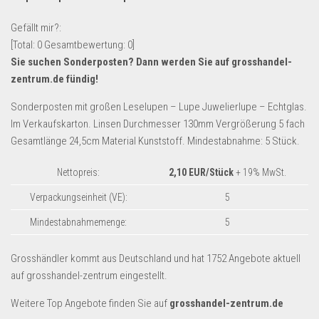
Lebensmittel & Getränke
Gefällt mir?:
Multimedia & Elektro
[Total:
0
Gesamtbewertung:
0
]
Sie suchen Sonderposten? Dann werden Sie auf
grosshandel-
Münzen
zentrum.de
fündig!
Spielzeug & Games
Sonderposten mit großen Leselupen – Lupe Juwelierlupe – Echtglas.
Schuhe & Accessoires
Im Verkaufskarton. Linsen Durchmesser 130mm Vergrößerung 5 fach
Sport & Freizeit
Gesamtlänge 24,5cm Material Kunststoff. Mindestabnahme: 5 Stück.
Uhren & Schmuck
Nettopreis:
2,10 EUR/Stück
+ 19% MwSt.
Wohnen & Einrichten
Verpackungseinheit (VE):
5
Restposten-Angebote
Mindestabnahmemenge:
5
Restposten für Privatpersonen
eBay Restposten kaufen
Grosshändler kommt aus Deutschland und hat 1752 Angebote aktuell
auf grosshandel-zentrum eingestellt.
Sonderposten-Angebote
Saison & Eventprodkte
Weitere Top Angebote finden Sie auf
grosshandel-zentrum.de