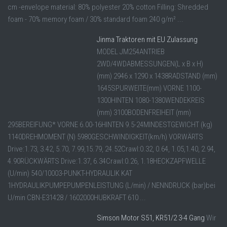
cm -envelope material: 80% polyester 20% cotton Filling: Shredded
foam - 70% memory foam / 30% standard foam 240 g/m² ...
Jinma Traktoren mit EU Zulassung
MODEL JM254ANTRIEB
2WD/4WDABMESSUNGEN(L x B x H)
(mm) 2946 x 1290 x 1438RADSTAND (mm)
1645SPURWEITE(mm) VORNE 1100-
1300HINTEN 1080-1380WENDEKREIS
(mm) 3100BODENFREIHEIT (mm)
295BEREIFUNG* VORNE 6.00-16HINTEN 9.5-24MINDESTGEWICHT (kg)
1140DREHMOMENT (N) 5980GESCHWINDIGKEIT(km/h) VORWÄRTS
Drive:1.73, 3.42, 5.70, 7.99,15.79, 24.52Crawl:0.32, 0.64, 1.05,1.40, 2.94,
4.90RÜCKWÄRTS Drive:1.37, 6.34Crawl:0.26, 1.18HECKZAPFWELLE
(U/min) 540/10003-PUNKT-HYDRAULIK KAT
1HYDRAULIKPUMPEPUMPENLEISTUNG (L/min) / NENNDRUCK (bar)bei
U/min CBN-E31428 / 1602000HUBKRAFT 610 ...
Simson Motor S51, KR51/2 3-4 Gang
Wir