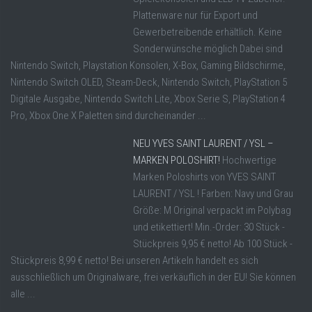
Plattenware nur für Export und
Gewerbetreibende erhältlich. Keine
Sonderwünsche möglich Dabei sind
Nintendo Switch, Playstation Konsolen, X-Box, Gaming Bildschirme,
Nintendo Switch OLED, Steam-Deck, Nintendo Switch, PlayStation 5
Digitale Ausgabe, Nintendo Switch Lite, Xbox Serie S, PlayStation 4
Pro, Xbox One X Paletten sind durcheinander ...
NEU YVES SAINT LAURENT / YSL –
MARKEN POLOSHIRT!
Hochwertige
Marken Poloshirts von YVES SAINT
LAURENT / YSL ! Farben: Navy und Grau
Größe: M Original verpackt im Polybag
und etikettiert! Min.-Order: 30 Stück -
Stückpreis 9,95 € netto! Ab 100 Stück -
Stückpreis 8,99 € netto! Bei unseren Artikeln handelt es sich
ausschließlich um Originalware, frei verkäuflich in der EU! Sie können
alle ...