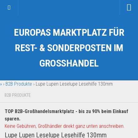
Startseite
EUROPAS MARKTPLATZ FÜR
Kategorien
Auto & Motorrad
REST- & SONDERPOSTEN IM
Drogerie & Tierbedarf
GROSSHANDEL
Fahrzeuge & Transport
Fashion & Mode
»
›
B2B Produkte
›
Lupe Lupen Leselupe Lesehilfe 130mm
Garten & Werkzeug
Geschäft, Büro & Schreibwaren
B2B PRODUKTE
Geschenkartikel
TOP B2B-Großhandelsmarktplatz - bis zu 90% beim Einkauf
Haushaltswaren
sparen.
Handy und Smartphone
Keine Gebühren, Großhändler direkt ganz unten anschreiben.
Lupe Lupen Leselupe Lesehilfe 130mm
Kosmetik & Pflege