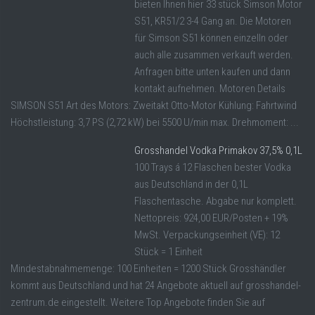
bieten Ihnen hier 33 stück Simson Motor
S51, KR51/2 3-4 Gang an. Die Motoren
für Simson S51 können einzelln oder
auch alle zusammen verkauft werden.
Anfragen bitte unten kaufen und dann
kontakt aufnehmen. Motoren Details
SIMSON S51 Art des Motors: Zweitakt Otto-Motor Kühlung: Fahrtwind
Höchstleistung: 3,7 PS (2,72 kW) bei 5500 U/min max. Drehmoment: ...
Grosshandel Vodka Primakov 37,5% 0,1L
100 Trays á 12 Flaschen bester Vodka
aus Deutschland in der 0,1L
Flaschentasche. Abgabe nur komplett.
Nettopreis: 924,00 EUR/Posten + 19%
MwSt. Verpackungseinheit (VE): 12
Stück = 1 Einheit
Mindestabnahmemenge: 100 Einheiten = 1200 Stück Grosshändler
kommt aus Deutschland und hat 24 Angebote aktuell auf grosshandel-
zentrum.de eingestellt. Weitere Top Angebote finden Sie auf