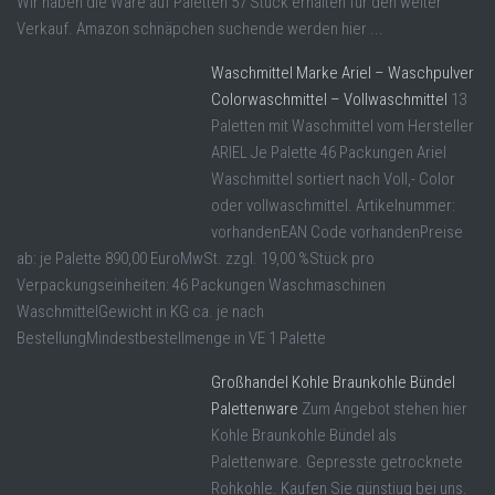
Wir haben die Ware auf Paletten 57 Stück erhalten für den weiter
Verkauf. Amazon schnäpchen suchende werden hier ...
Waschmittel Marke Ariel – Waschpulver
Colorwaschmittel – Vollwaschmittel
13
Paletten mit Waschmittel vom Hersteller
ARIEL Je Palette 46 Packungen Ariel
Waschmittel sortiert nach Voll,- Color
oder vollwaschmittel. Artikelnummer:
vorhandenEAN Code vorhandenPreise
ab: je Palette 890,00 EuroMwSt. zzgl. 19,00 %Stück pro
Verpackungseinheiten: 46 Packungen Waschmaschinen
WaschmittelGewicht in KG ca. je nach
BestellungMindestbestellmenge in VE 1 Palette
Großhandel Kohle Braunkohle Bündel
Palettenware
Zum Angebot stehen hier
Kohle Braunkohle Bündel als
Palettenware. Gepresste getrocknete
Rohkohle. Kaufen Sie günstiug bei uns.