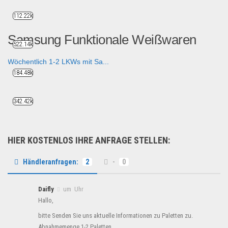
112.22k
Samsung Funktionale Weißwaren
522.14k
Wöchentlich 1-2 LKWs mit Sa...
184.48k
Haushaltswaren
342.42k
HIER KOSTENLOS IHRE ANFRAGE STELLEN:
Händleranfragen:
2
-
0
Daifly
um Uhr
Hallo,
bitte Senden Sie uns aktuelle Informationen zu Paletten zu.
Abnahmemenge 1-2 Paletten.