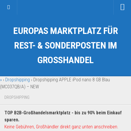
Startseite
EUROPAS MARKTPLATZ FÜR
Kategorien
Auto & Motorrad
REST- & SONDERPOSTEN IM
Drogerie & Tierbedarf
GROSSHANDEL
Fahrzeuge & Transport
Fashion & Mode
»
›
Dropshipping
›
Dropshipping APPLE iPod nano 8 GB Blau
Garten & Werkzeug
(MC037QB/A) – NEW
Geschäft, Büro & Schreibwaren
DROPSHIPPING
Geschenkartikel
Haushaltswaren
TOP B2B-Großhandelsmarktplatz - bis zu 90% beim Einkauf
Handy und Smartphone
sparen.
Keine Gebühren, Großhändler direkt ganz unten anschreiben.
Kosmetik & Pflege