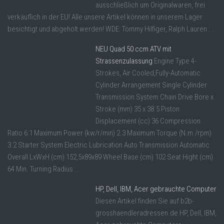
ausschließlich um Originalwaren, frei
verkäuflich in der EU! Alle unsere Artikel können in unserem Lager
besichtigt und abgeholt werden! WDE: Tommy Hilfiger, Ralph Lauren ...
NEU Quad 50 ccm ATV mit
Strassenzulassung
Engine Type 4-
Strokes, Air Cooled,Fully-Automatic
Cylinder Arrangement Single Cylinder
Transmission System Chain Drive Bore x
Stroke (mm) 35 x 38.5 Piston
Displacement (cc) 36 Compression
Ratio 6:1 Maximum Power (kw/r/min) 2.3 Maximum Torque (N.m./rpm)
3.2 Starter System Electric Lubrication Auto Transmission Automatic
Overall LxWxH (cm) 152,5x89x89 Wheel Base (cm) 102 Seat Hight (cm)
64 Min. Turning Radius ...
HP, Dell, IBM, Acer gebrauchte Computer
Diesen Artikel finden Sie auf b2b-
grosshaendleradressen.de HP, Dell, IBM,