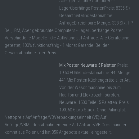
Acer gebrauchte Computers -
Lagerüberhänge PostenPreis: 8335 € /
GesamtheitMindestabnahme:
AnfrageErreichbare Menge: 338 Stk. HP,
Dell, IBM, Acer gebrauchte Computers - Lagerüberhänge Posten.
Verschiedene Modelle - die Auflistung auf Anfrage. Alle Geräte sind
getestet, 100% funktionsfähig - 1 Monat Garantie. Bei der
Gesamtabnahme - der Preis ...
Mix Posten Neuware 5 Paletten
Preis:
19,50 EURMindestabnahme: 441Menge:
441 Mix-Posten Küchengeräte aller Art.
Von der Waschmaschine bis zum
Haarfön und Elektrozahnbürsten.
Neuware. 1500 Teile. 5 Paletten. Preis
199, 50 € pro Stück. Ohne Pakinglist.
Nettopreis:Auf Anfrage/VBVerpackungseinheit (VE):Auf
Anfrage/VBMindestabnahmemenge:Auf Anfrage/VB Grosshändler
kommt aus Polen und hat 359 Angebote aktuell eingestellt.