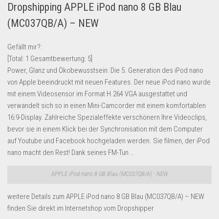
Dropshipping APPLE iPod nano 8 GB Blau
Lebensmittel & Getränke
(MC037QB/A) – NEW
Multimedia & Elektro
Münzen
Gefällt mir?:
[Total:
1
Gesamtbewertung:
5
]
Spielzeug & Games
Power, Glanz und Ökobewusstsein: Die 5. Generation des iPod nano
Schuhe & Accessoires
von Apple beeindruckt mit neuen Features. Der neue iPod nano wurde
Sport & Freizeit
mit einem Videosensor im Format H.264 VGA ausgestattet und
verwandelt sich so in einen Mini-Camcorder mit einem komfortablen
Uhren & Schmuck
16:9-Display. Zahlreiche Spezialeffekte verschönern Ihre Videoclips,
Wohnen & Einrichten
bevor sie in einem Klick bei der Synchronisation mit dem Computer
auf Youtube und Facebook hochgeladen werden. Sie filmen, der iPod
Restposten-Angebote
nano macht den Rest! Dank seines FM-Tun …
Restposten für Privatpersonen
eBay Restposten kaufen
APPLE iPod nano 8 GB Blau (MC037QB/A) - NEW
Sonderposten-Angebote
weitere Details zum APPLE iPod nano 8 GB Blau (MC037QB/A) – NEW
Saison & Eventprodkte
finden Sie direkt im Internetshop vom Dropshipper