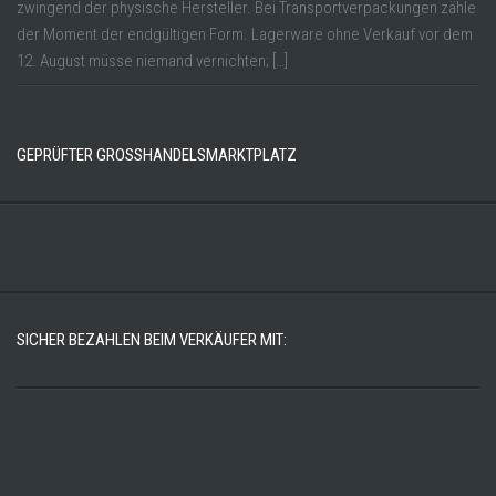
zwingend der physische Hersteller. Bei Transportverpackungen zähle
der Moment der endgültigen Form. Lagerware ohne Verkauf vor dem
12. August müsse niemand vernichten; […]
GEPRÜFTER GROSSHANDELSMARKTPLATZ
SICHER BEZAHLEN BEIM VERKÄUFER MIT: