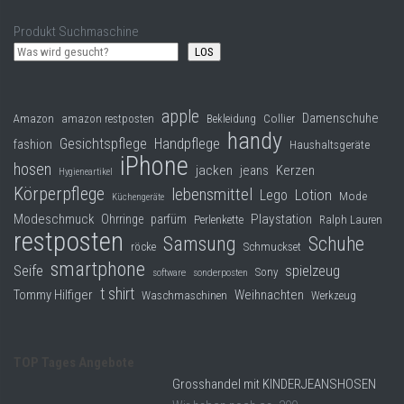
Produkt Suchmaschine
LOS
apple
Damenschuhe
Collier
Amazon
amazon restposten
Bekleidung
handy
Gesichtspflege
Handpflege
fashion
Haushaltsgeräte
iPhone
hosen
jacken
jeans
Kerzen
Hygieneartikel
Körperpflege
lebensmittel
Lego
Lotion
Mode
Küchengeräte
Modeschmuck
Playstation
Ohrringe
parfüm
Perlenkette
Ralph Lauren
restposten
Samsung
Schuhe
röcke
Schmuckset
smartphone
Seife
spielzeug
Sony
software
sonderposten
t shirt
Tommy Hilfiger
Weihnachten
Waschmaschinen
Werkzeug
TOP Tages Angebote
Grosshandel mit KINDERJEANSHOSEN