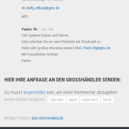
An
daifly_official@gmx.de
MfG
Pantic 76
um Uhr
Sehr geehrte Damen und Herren,
bitte schicken Sie mir eine Preisliste mit Stückzahl zu.
Habe sehr großes Interesse meine E-Mail:
Pantic76@gmx.de
Mit freundlichen Grüßen
Pantic
HIER IHRE ANFRAGE AN DEN GROSSHÄNDLER SENDEN:
Du musst
angemeldet
sein, um einen Kommentar abzugeben.
weitere Händler Angebote:
2gb nano
apple
apple ipod
handy
BETREUT DURCH:
DEN GROSSHÄNDLER
·