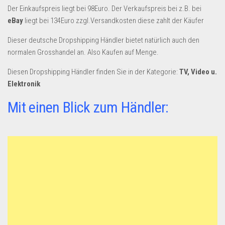
Dropshipping-Produkte
Der Einkaufspreis liegt bei 98Euro. Der Verkaufspreis bei z.B. bei
B2B Produkte
eBay
liegt bei 134Euro zzgl.Versandkosten diese zahlt der Käufer
Grosshandel
Dieser deutsche Dropshipping Händler bietet natürlich auch den
normalen Grosshandel an. Also Kaufen auf Menge.
Amazon
Diesen Dropshipping Händler finden Sie in der Kategorie:
Aldi
TV, Video u.
Elektronik
Lidl
Mit einen Blick zum Händler:
Kostenlos verkaufen
Anmelden
Kostenlos Registrieren
Newsletter