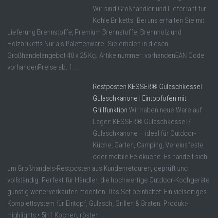
Wir sind Großhändler und Lieferrant für
Kohle Briketts. Bei uns erhalten Sie mit
Lieferung Brennstoffe, Premium Brennstoffe, Brennholz und
Holzbriketts Nur als Palettenware. Sie erhalen in diesen
Großhandelangebot 40 x 25 Kg. Artikelnummer: vorhandenEAN Code
vorhandenPreise ab: 1 ...
Restposten KESSER® Gulaschkessel
Gulaschkanone | Eintopfofen mit
Grillfunktion
Wir haben neue Ware auf
Lager: KESSER® Gulaschkessel /
Gulaschkanone – ideal für Outdoor-
Küche, Garten, Camping, Vereinsfeste
oder mobile Feldküche. Es handelt sich
um Großhandels-Restposten aus Kundenretouren, geprüft und
vollständig. Perfekt für Händler, die hochwertige Outdoor-Kochgeräte
günstig weiterverkaufen möchten. Das Set beinhaltet: Ein vielseitiges
Komplettsystem für Eintopf, Gulasch, Grillen & Braten. Produkt-
Highlights:• 5in1 Kochen, rösten ...