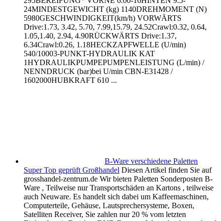
295BEREIFUNG* VORNE 6.00-16HINTEN 9.5-
24MINDESTGEWICHT (kg) 1140DREHMOMENT (N)
5980GESCHWINDIGKEIT(km/h) VORWÄRTS
Drive:1.73, 3.42, 5.70, 7.99,15.79, 24.52Crawl:0.32, 0.64,
1.05,1.40, 2.94, 4.90RÜCKWÄRTS Drive:1.37,
6.34Crawl:0.26, 1.18HECKZAPFWELLE (U/min)
540/10003-PUNKT-HYDRAULIK KAT
1HYDRAULIKPUMPEPUMPENLEISTUNG (L/min) /
NENNDRUCK (bar)bei U/min CBN-E31428 /
1602000HUBKRAFT 610 ...
B-Ware verschiedene Paletten
Super Top geprüft Großhandel
Diesen Artikel finden Sie auf
grosshandel-zentrum.de Wir bieten Paletten Sonderposten B-
Ware , Teilweise nur Transportschäden an Kartons , teilweise
auch Neuware. Es handelt sich dabei um Kaffeemaschinen,
Computerteile, Gehäuse, Lautsprechersysteme, Boxen,
Satelliten Receiver, Sie zahlen nur 20 % vom letzten