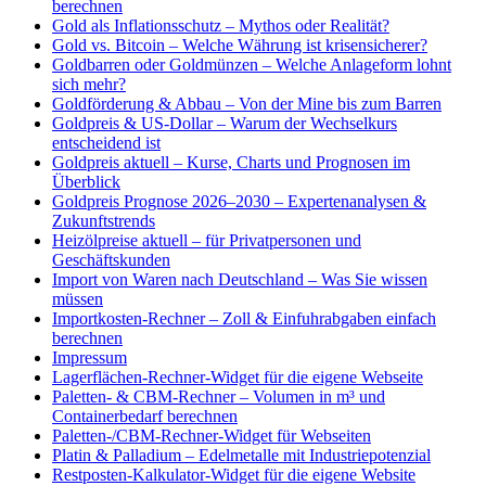
berechnen
Gold als Inflationsschutz – Mythos oder Realität?
Gold vs. Bitcoin – Welche Währung ist krisensicherer?
Goldbarren oder Goldmünzen – Welche Anlageform lohnt
sich mehr?
Goldförderung & Abbau – Von der Mine bis zum Barren
Goldpreis & US-Dollar – Warum der Wechselkurs
entscheidend ist
Goldpreis aktuell – Kurse, Charts und Prognosen im
Überblick
Goldpreis Prognose 2026–2030 – Expertenanalysen &
Zukunftstrends
Heizölpreise aktuell – für Privatpersonen und
Geschäftskunden
Import von Waren nach Deutschland – Was Sie wissen
müssen
Importkosten-Rechner – Zoll & Einfuhrabgaben einfach
berechnen
Impressum
Lagerflächen-Rechner-Widget für die eigene Webseite
Paletten- & CBM-Rechner – Volumen in m³ und
Containerbedarf berechnen
Paletten-/CBM-Rechner-Widget für Webseiten
Platin & Palladium – Edelmetalle mit Industriepotenzial
Restposten-Kalkulator-Widget für die eigene Website