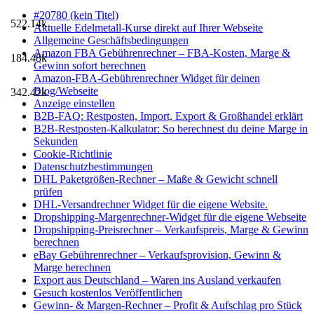
#20780 (kein Titel)
522.14k
Aktuelle Edelmetall-Kurse direkt auf Ihrer Webseite
Allgemeine Geschäftsbedingungen
Amazon FBA Gebührenrechner – FBA-Kosten, Marge &
184.48k
Gewinn sofort berechnen
Amazon-FBA-Gebührenrechner Widget für deinen
Blog/Webseite
342.42k
Anzeige einstellen
B2B-FAQ: Restposten, Import, Export & Großhandel erklärt
B2B-Restposten-Kalkulator: So berechnest du deine Marge in
Sekunden
Cookie-Richtlinie
Datenschutzbestimmungen
DHL Paketgrößen-Rechner – Maße & Gewicht schnell
prüfen
DHL-Versandrechner Widget für die eigene Website.
Dropshipping-Margenrechner-Widget für die eigene Webseite
Dropshipping-Preisrechner – Verkaufspreis, Marge & Gewinn
berechnen
eBay Gebührenrechner – Verkaufsprovision, Gewinn &
Marge berechnen
Export aus Deutschland – Waren ins Ausland verkaufen
Gesuch kostenlos Veröffentlichen
Gewinn- & Margen-Rechner – Profit & Aufschlag pro Stück