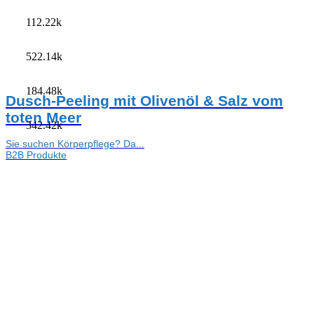
112.22k
522.14k
184.48k
Dusch-Peeling mit Olivenöl & Salz vom
toten Meer
342.42k
Sie suchen Körperpflege? Da...
B2B Produkte