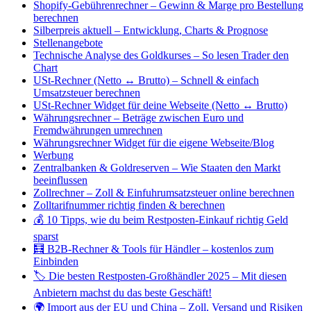
Shopify-Gebührenrechner – Gewinn & Marge pro Bestellung
berechnen
Silberpreis aktuell – Entwicklung, Charts & Prognose
Stellenangebote
Technische Analyse des Goldkurses – So lesen Trader den
Chart
USt-Rechner (Netto ↔ Brutto) – Schnell & einfach
Umsatzsteuer berechnen
USt-Rechner Widget für deine Webseite (Netto ↔ Brutto)
Währungsrechner – Beträge zwischen Euro und
Fremdwährungen umrechnen
Währungsrechner Widget für die eigene Webseite/Blog
Werbung
Zentralbanken & Goldreserven – Wie Staaten den Markt
beeinflussen
Zollrechner – Zoll & Einfuhrumsatzsteuer online berechnen
Zolltarifnummer richtig finden & berechnen
💰 10 Tipps, wie du beim Restposten-Einkauf richtig Geld
sparst
🧮 B2B-Rechner & Tools für Händler – kostenlos zum
Einbinden
🏷️ Die besten Restposten-Großhändler 2025 – Mit diesen
Anbietern machst du das beste Geschäft!
🌍 Import aus der EU und China – Zoll, Versand und Risiken