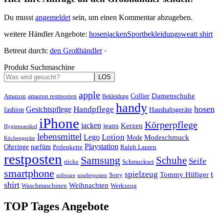
Du musst
angemeldet
sein, um einen Kommentar abzugeben.
weitere Händler Angebote:
hosen
jacken
Sportbekleidung
sweat
t shirt
Betreut durch:
den Großhändler
·
Produkt Suchmaschine
LOS
apple
Damenschuhe
Amazon
Collier
amazon restposten
Bekleidung
handy
hosen
Handpflege
Gesichtspflege
fashion
Haushaltsgeräte
iPhone
Körperpflege
jacken
Kerzen
jeans
Hygieneartikel
lebensmittel
Lotion
Lego
Modeschmuck
Mode
Küchengeräte
Playstation
Ohrringe
parfüm
Perlenkette
Ralph Lauren
restposten
Samsung
Schuhe
Seife
röcke
Schmuckset
smartphone
t
spielzeug
Tommy Hilfiger
Sony
software
sonderposten
shirt
Weihnachten
Waschmaschinen
Werkzeug
TOP Tages Angebote