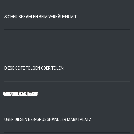
SICHER BEZAHLEN BEIM VERKÄUFER MIT:
DIESE SEITE FOLGEN ODER TEILEN:
112.22k
522.14k
184.48k
342.42k
ÜBER DIESEN B2B-GROSSHÄNDLER MARKTPLATZ