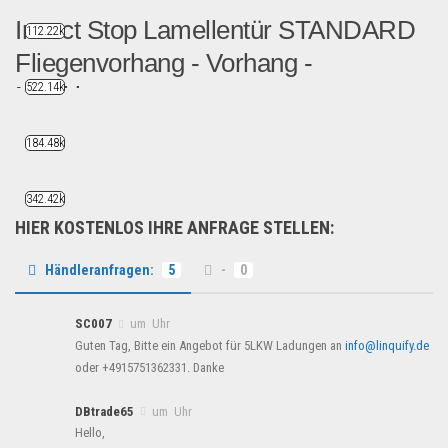
Insect Stop Lamellentür STANDARD
112.22k
Fliegenvorhang - Vorhang -
522.14k
Moskitone...
Info zu diesem Artikel ...
184.48k
Restposten
342.42k
HIER KOSTENLOS IHRE ANFRAGE STELLEN:
Händleranfragen:
5
-
0
SC007
um Uhr
Guten Tag, Bitte ein Angebot für 5LKW Ladungen an
info@linquify.de
oder +4915751362331. Danke
DBtrade65
um Uhr
Hello,