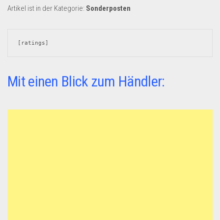
Dropshipping-Produkte
Artikel ist in der Kategorie:
Sonderposten
B2B Produkte
Grosshandel
[ratings]
Amazon
Aldi
Mit einen Blick zum Händler:
Lidl
Kostenlos verkaufen
Anmelden
Kostenlos Registrieren
Newsletter