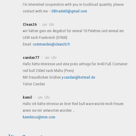
I’m interested cooperation with you in truckload quantity. please
contact with me –
DBtrade65@gmail.com
Clean26
um Uhr
wir hätten gern ein Angebot für einmal 10 Paletten und einmal ein
LKW nach Frankreich (07400)
Email:
commandes@clean26.fr
candan77
um Uhr
Hallo hätte Interesse und eine preis anfrage für 6×40 Fuß Container
red bull 250ml nach Malta (Preis)
Mit freundlichen Grüßen
y-candan@hotmail.de
Yalcin Candan
kamil
um Uhr
Hallo ich hätte intresse an ihrer Red bull ware würde mich freuen
wenn sie mir antworten würden …
kamilerus@msn.com