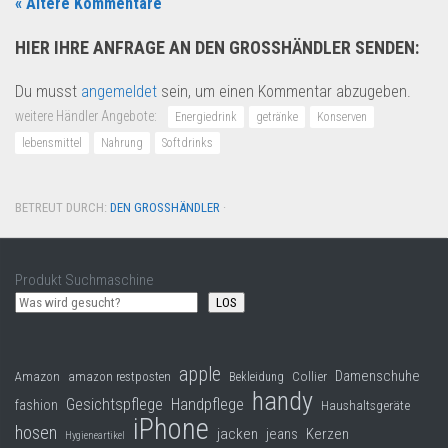
« Ältere Kommentare
HIER IHRE ANFRAGE AN DEN GROSSHÄNDLER SENDEN:
Du musst
angemeldet
sein, um einen Kommentar abzugeben.
weitere Händler Angebote:
Energiedrink
getränke
Konserven
lebensmittel
Nahrung
Softdrinks
BETREUT DURCH:
DEN GROSSHÄNDLER
·
Produkt Suchmaschine
LOS
apple
Damenschuhe
Collier
Amazon
amazon restposten
Bekleidung
handy
Gesichtspflege
Handpflege
fashion
Haushaltsgeräte
iPhone
hosen
jacken
jeans
Kerzen
Hygieneartikel