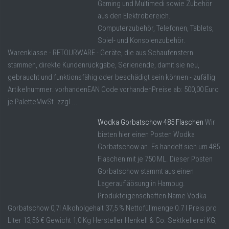
Gaming und Multimedi sowie Zubehör
aus den Elektrobereich.
Computerzubehör, Telefonen, Tablets,
Spiel- und Konsolenzubehör.
Warenklasse - RETOURWARE - Geräte, die aus Schaufenstern
stammen, direkte Kundenrückgabe, Serienende, damit sie neu,
gebraucht und funktionsfähig oder beschädigt sein können - zufällig
Artikelnummer: vorhandenEAN Code vorhandenPreise ab: 500,00 Euro
je PaletteMwSt. zzgl ...
Wodka Gorbatschow 485 Flaschen
Wir
bieten hier einen Posten Wodka
Gorbatschow an. Es handelt sich um 485
Flaschen mit je 750 ML. Dieser Posten
Gorbatschow stammt aus einen
Lageraufläösung in Hambug.
Produkteigenschaften Name Vodka
Gorbatschow 0,7l Alkoholgehalt 37,5 % Nettofüllmenge 0.7 l Preis pro
Liter 13,56 € Gewicht 1,0 Kg Hersteller Henkell & Co. Sektkellerei KG,