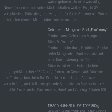
wurde geboren, als wir etwas völlig
Neues für den europäischen Markt schaffen wollten. Es gibt 39
verschiedene Düfte die gerne wir gerne für Sie in Sommer und Winter
unterteilen können. Mindestabnahme bei unseren ...
Gefrorenes Mango am Stiel „FruYummy“
Produktname:Gefrorenes Mango am
Stiel „FruYummy“
Produktbeschreibung:Natürliche Stücke
reifer Mango ohne Zuckerzusatz und
ohne Konservierungsstoffe.Jedes
Stück ist auf einem Holzstäbchen
aufgespießt und bei –18 °C tiefgefroren, um Geschmack, Vitamine
und Textur zu bewahren.Das Produkt ist nach kurzer Auftauzeit
verzehrfertig und stellt eine gesunde Alternative zu Speiseeis dar –
ideal für Einzelhandel, Gastronomie, Hotels und Vending. Zutaten:100
...
TIBACO HÜHNER-NUDELTOPF 800 g
HÜHNER-NUDELTOPF 800 g MHD 4/2023