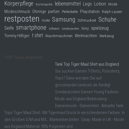
Körperpflege
lebensmittel
Lego
Lotion
Mode
Küchengeräte
Modeschmuck
Playstation
Ohrringe
parfüm
Perlenkette
Ralph Lauren
restposten
Samsung
Schuhe
röcke
Schmuckset
smartphone
Seife
spielzeug
Sony
software
sonderposten
t shirt
Tommy Hilfiger
Weihnachten
Waschmaschinen
Werkzeug
TOP Tages Angebote
Tank Top Tiger Maul Shirt aus England
Sie suchen Damen T-Shirts, Poloshirts,
Tops? Dann werden Sie auf
grosshandel-zentrum.de fündig!
Sonderposten Damen Young Fashion
Mode aus England Bekleidung -
Damenmode - Damenshirt. Aktuelle Tank
Tops Tiger Maul Shirt. Mit Tigermaul Druck In verschiedenen Farben. In
den Größen S/M und M/L. Markenhersteller: Sway. Made in UK - Mode
aus England Material: 95% Polyester und ...