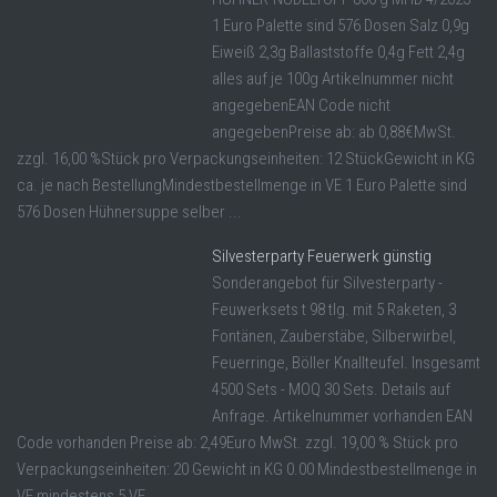
1 Euro Palette sind 576 Dosen Salz 0,9g
Eiweiß 2,3g Ballaststoffe 0,4g Fett 2,4g
alles auf je 100g Artikelnummer nicht
angegebenEAN Code nicht
angegebenPreise ab: ab 0,88€MwSt.
zzgl. 16,00 %Stück pro Verpackungseinheiten: 12 StückGewicht in KG
ca. je nach BestellungMindestbestellmenge in VE 1 Euro Palette sind
576 Dosen Hühnersuppe selber ...
Silvesterparty Feuerwerk günstig
Sonderangebot für Silvesterparty -
Feuwerksets t 98 tlg. mit 5 Raketen, 3
Fontänen, Zauberstäbe, Silberwirbel,
Feuerringe, Böller Knallteufel. Insgesamt
4500 Sets - MOQ 30 Sets. Details auf
Anfrage. Artikelnummer vorhanden EAN
Code vorhanden Preise ab: 2,49Euro MwSt. zzgl. 19,00 % Stück pro
Verpackungseinheiten: 20 Gewicht in KG 0.00 Mindestbestellmenge in
VE mindestens 5 VE