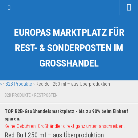
Startseite
EUROPAS MARKTPLATZ FÜR
Kategorien
Auto & Motorrad
REST- & SONDERPOSTEN IM
Drogerie & Tierbedarf
GROSSHANDEL
Fahrzeuge & Transport
Fashion & Mode
»
›
B2B Produkte
›
Red Bull 250 ml – aus Überproduktion
Garten & Werkzeug
Geschäft, Büro & Schreibwaren
B2B PRODUKTE
/
RESTPOSTEN
Geschenkartikel
TOP B2B-Großhandelsmarktplatz - bis zu 90% beim Einkauf
Haushaltswaren
sparen.
Handy und Smartphone
Keine Gebühren, Großhändler direkt ganz unten anschreiben.
Red Bull 250 ml – aus Überproduktion
Kosmetik & Pflege