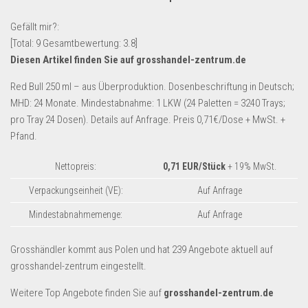
Lebensmittel & Getränke
Gefällt mir?:
Multimedia & Elektro
[Total:
9
Gesamtbewertung:
3.8
]
Diesen Artikel finden Sie auf grosshandel-zentrum.de
Münzen
Spielzeug & Games
Red Bull 250 ml – aus Überproduktion. Dosenbeschriftung in Deutsch;
MHD: 24 Monate. Mindestabnahme: 1 LKW (24 Paletten = 3240 Trays;
Schuhe & Accessoires
pro Tray 24 Dosen). Details auf Anfrage. Preis 0,71€/Dose + MwSt. +
Sport & Freizeit
Pfand.
Uhren & Schmuck
Nettopreis:
0,71 EUR/Stück
+ 19% MwSt.
Wohnen & Einrichten
Verpackungseinheit (VE):
Auf Anfrage
Restposten-Angebote
Mindestabnahmemenge:
Auf Anfrage
Restposten für Privatpersonen
eBay Restposten kaufen
Grosshändler kommt aus Polen und hat 239 Angebote aktuell auf
grosshandel-zentrum eingestellt.
Sonderposten-Angebote
Saison & Eventprodkte
Weitere Top Angebote finden Sie auf
grosshandel-zentrum.de