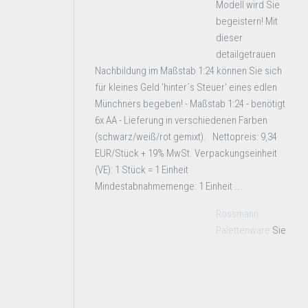
Modell wird Sie
begeistern! Mit
dieser
detailgetrauen
Nachbildung im Maßstab 1:24 können Sie sich
für kleines Geld 'hinter´s Steuer' eines edlen
Münchners begeben! - Maßstab 1:24 - benötigt
6x AA - Lieferung in verschiedenen Farben
(schwarz/weiß/rot gemixt). Nettopreis: 9,34
EUR/Stück + 19% MwSt. Verpackungseinheit
(VE): 1 Stück = 1 Einheit
Mindestabnahmemenge: 1 Einheit ...
Rossmann
Palettenware
Sie