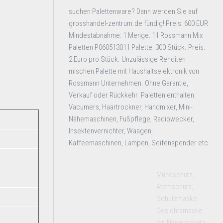
suchen Palettenware? Dann werden Sie auf
grosshandel-zentrum.de fündig! Preis: 600 EUR
Mindestabnahme: 1 Menge: 11 Rossmann Mix
Paletten P060513011 Palette: 300 Stück. Preis:
2 Euro pro Stück. Unzulässige Renditen
mischen Palette mit Haushaltselektronik von
Rossmann Unternehmen. Ohne Garantie,
Verkauf oder Rückkehr. Paletten enthalten:
Vacumers, Haartrockner, Handmixer, Mini-
Nähemaschinen, Fußpflege, Radiowecker,
Insektenvernichter, Waagen,
Kaffeemaschinen, Lampen, Seifenspender etc
...
Mundschutz,
Atemschutz,
Schutzmaske,
Gesichtsmaske
mit Nasenschutz