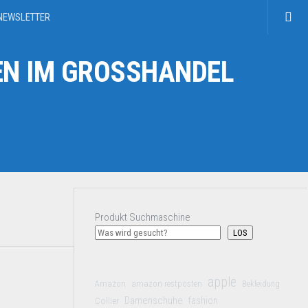
NEWSLETTER
N IM GROSSHANDEL
Produkt Suchmaschine
LOS
apple
Amazon
amazon restposten
Bekleidung
Damenschuhe
Collier
fashion