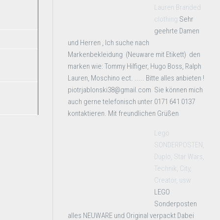
Lauren Branded
clothing
Sehr
geehrte Damen
und Herren , Ich suche nach
Markenbekleidung (Neuware mit Etikett) den
marken wie: Tommy Hilfiger, Hugo Boss, Ralph
Lauren, Moschino ect. ..... Bitte alles anbieten !
piotrjablonski38@gmail.com Sie können mich
auch gerne telefonisch unter 0171 641 0137
kontaktieren. Mit freundlichen Grüßen
Lego
SONDERPOSTEN,
Duplo, Star Wars,
Technik, City,
Creator, usw
LEGO
Sonderposten
alles NEUWARE und Original verpackt Dabei