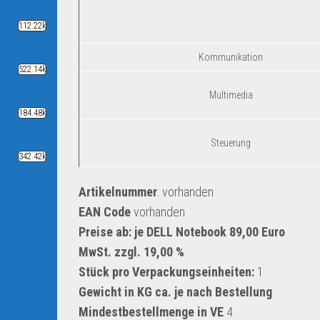
112.22k
Kommunikation
522.14k
Multimedia
184.48k
Steuerung
342.42k
Artikelnummer
: vorhanden
EAN Code
vorhanden
Preise ab: je DELL Notebook 89,00 Euro
MwSt. zzgl. 19,00 %
Stück pro Verpackungseinheiten:
1
Gewicht in KG ca. je nach Bestellung
Mindestbestellmenge in VE
4