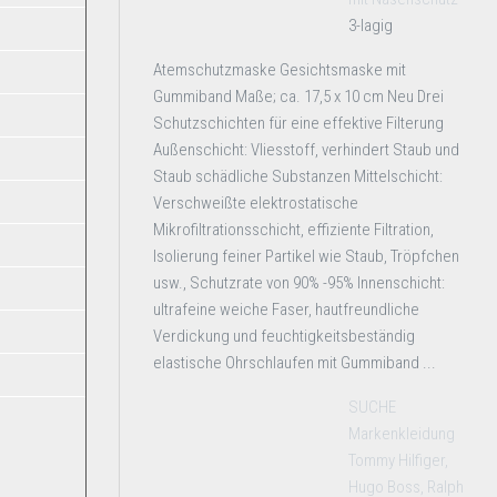
3-lagig
Atemschutzmaske Gesichtsmaske mit
Gummiband Maße; ca. 17,5 x 10 cm Neu Drei
Schutzschichten für eine effektive Filterung
Außenschicht: Vliesstoff, verhindert Staub und
Staub schädliche Substanzen Mittelschicht:
Verschweißte elektrostatische
Mikrofiltrationsschicht, effiziente Filtration,
Isolierung feiner Partikel wie Staub, Tröpfchen
usw., Schutzrate von 90% -95% Innenschicht:
ultrafeine weiche Faser, hautfreundliche
Verdickung und feuchtigkeitsbeständig
elastische Ohrschlaufen mit Gummiband ...
SUCHE
Markenkleidung
Tommy Hilfiger,
Hugo Boss, Ralph