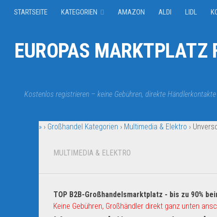
STARTSEITE
KATEGORIEN
AMAZON
ALDI
LIDL
K
EUROPAS MARKTPLATZ F
Kostenlos registrieren – keine Gebühren, direkte Händlerkontakte
»
›
Großhandel Kategorien
›
Multimedia & Elektro
›
Unversc
MULTIMEDIA & ELEKTRO
TOP B2B-Großhandelsmarktplatz - bis zu 90% bei
Keine Gebühren, Großhändler direkt ganz unten ansc