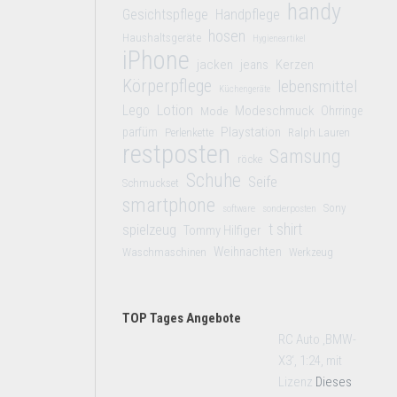
handy
Gesichtspflege
Handpflege
hosen
Haushaltsgeräte
Hygieneartikel
iPhone
jacken
jeans
Kerzen
Körperpflege
lebensmittel
Küchengeräte
Lego
Lotion
Modeschmuck
Mode
Ohrringe
Playstation
parfüm
Perlenkette
Ralph Lauren
restposten
Samsung
röcke
Schuhe
Seife
Schmuckset
smartphone
Sony
software
sonderposten
t shirt
spielzeug
Tommy Hilfiger
Weihnachten
Waschmaschinen
Werkzeug
TOP Tages Angebote
RC Auto ‚BMW-
X3‘, 1:24, mit
Lizenz
Dieses