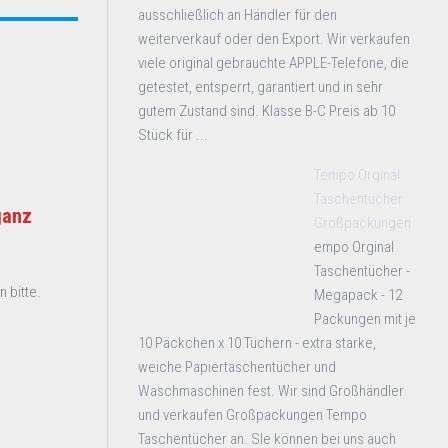
ausschließlich an Händler für den
weiterverkauf oder den Export. Wir verkaufen
viele original gebrauchte APPLE-Telefone, die
getestet, entsperrt, garantiert und in sehr
gutem Zustand sind. Klasse B-C Preis ab 10
Stück für ...
Tempo Orginal
Taschentücher
ganz
Großpackungen
empo Orginal
Taschentücher -
 bitte.
Megapack - 12
Packungen mit je
10 Päckchen x 10 Tüchern - extra starke,
weiche Papiertaschentücher und
Waschmaschinen fest. Wir sind Großhändler
und verkaufen Großpackungen Tempo
Taschentücher an. SIe können bei uns auch