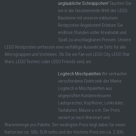
unglaubliche Schnäppchen!
Tauchen Sie
ein in die faszinierende Welt der LEGO-
Bausteine mit unseren exklusiven
Restposten-Angeboten! Erleben Sie
endlose Stunden voller Kreativität und
Spaß zu unschlagbaren Preisen. Unsere
LEGO Restposten umfassen eine vielfältige Auswahl an Sets für alle
Altersgruppen und Vorlieben. Ob Sie ein Fan von LEGO City, LEGO Star
Wars, LEGO Technic oder LEGO Friends sind, wir ...
Logitech Mischpaletten
Wir verkaufen
verschiedene Elektronik der Marke
Logitech in Mischpaletten aus
ungeprüften Kundenretouren.
Lautsprecher, Kopfhörer, Lenkräder,
Tastaturen, Mäuse u.v.m. Der Preis
variiert je nach Warenart und
Warenmenge pro Palette. Der niedrigste Preis liegt dabei für einen
Karton bei ca. 500,- EUR netto und der höchste Preis bei ca. 2.500,-