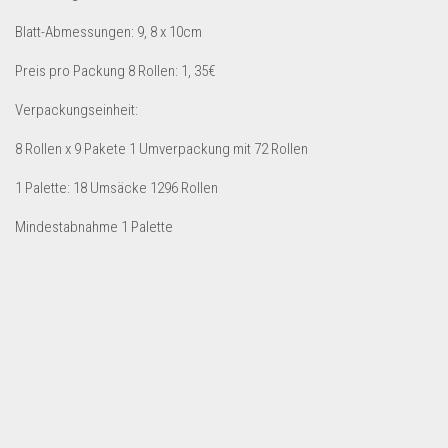
Dropshipping-Produkte
Blatt-Abmessungen: 9, 8 x 10cm
B2B Produkte
Preis pro Packung 8 Rollen: 1, 35€
Grosshandel
Amazon
Verpackungseinheit:
Aldi
8 Rollen x 9 Pakete 1 Umverpackung mit 72 Rollen
Lidl
1 Palette: 18 Umsäcke 1296 Rollen
Kostenlos verkaufen
Mindestabnahme 1 Palette
Anmelden
Kostenlos Registrieren
Newsletter