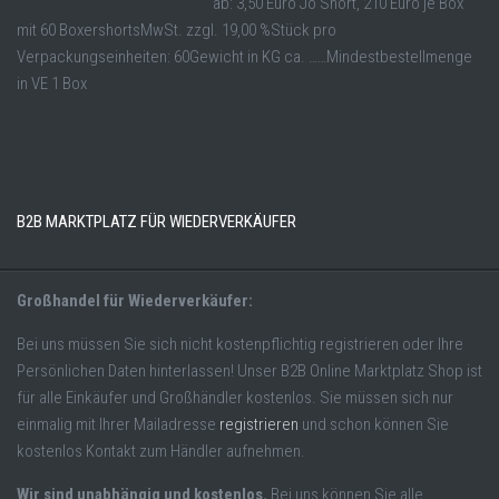
ab: 3,50 Euro Jo Short, 210 Euro je Box
mit 60 BoxershortsMwSt. zzgl. 19,00 %Stück pro
Verpackungseinheiten: 60Gewicht in KG ca. ……Mindestbestellmenge
in VE 1 Box
B2B MARKTPLATZ FÜR WIEDERVERKÄUFER
Großhandel für Wiederverkäufer:
Bei uns müssen Sie sich nicht kostenpflichtig registrieren oder Ihre
Persönlichen Daten hinterlassen! Unser B2B Online Marktplatz Shop ist
für alle Einkäufer und Großhändler kostenlos. Sie müssen sich nur
einmalig mit Ihrer Mailadresse
registrieren
und schon können Sie
kostenlos Kontakt zum Händler aufnehmen.
Wir sind unabhängig und kostenlos.
Bei uns können Sie alle