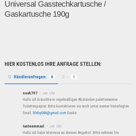
Universal Gasstechkartusche /
Gaskartusche 190g
Sie suchen Outdoor- & ...
B2B Produkte
HIER KOSTENLOS IHRE ANFRAGE STELLEN:
Händleranfragen:
6
-
0
noah797
um Uhr
Hallo ich bräuchte in regelmäßigen Abständen palettenweise
Toilettenpapier. Bitte kontaktieren sie mich unter meiner hinterlegten
Email.
lifeby046@gmail.com
Danke
tanteemmaxl
um Uhr
Hallo ich habe Interesse an diesem Angebot .Bitte nehmen Sie