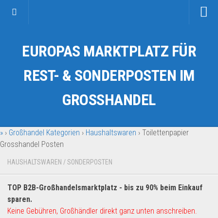
Startseite
EUROPAS MARKTPLATZ FÜR
Kategorien
Auto & Motorrad
REST- & SONDERPOSTEN IM
Drogerie & Tierbedarf
GROSSHANDEL
Fahrzeuge & Transport
Fashion & Mode
»
›
Großhandel Kategorien
›
Haushaltswaren
›
Toilettenpapier
Garten & Werkzeug
Grosshandel Posten
Geschäft, Büro & Schreibwaren
HAUSHALTSWAREN
/
SONDERPOSTEN
Geschenkartikel
Haushaltswaren
TOP B2B-Großhandelsmarktplatz - bis zu 90% beim Einkauf
Handy und Smartphone
sparen.
Keine Gebühren, Großhändler direkt ganz unten anschreiben.
Kosmetik & Pflege