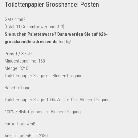
Toilettenpapier Grosshandel Posten
Lebensmittel & Getränke
Multimedia & Elektro
Gefällt mir?:
[Total:
11
Gesamtbewertung:
4.3
]
Münzen
Sie suchen Palettenware? Dann werden Sie auf
b2b-
Spielzeug & Games
grosshaendleradressen.de
fündig!
Schuhe & Accessoires
Preis: 0,98 EUR
Sport & Freizeit
Mindestabnahme: 168
Menge: 3240
Uhren & Schmuck
Toilettenpapier 3 lagig mit Blumen Prägung
Wohnen & Einrichten
Beschreibung
Restposten-Angebote
Restposten für Privatpersonen
Toilettenpapier 3 lagig 100% Zellstoff mit Blumen Prägung
eBay Restposten kaufen
100% Zellstoffpapier, mit Blumen Prägung
Sonderposten-Angebote
Farbe: hochweiß
Saison & Eventprodkte
Anzahl LagenBlatt: 3180