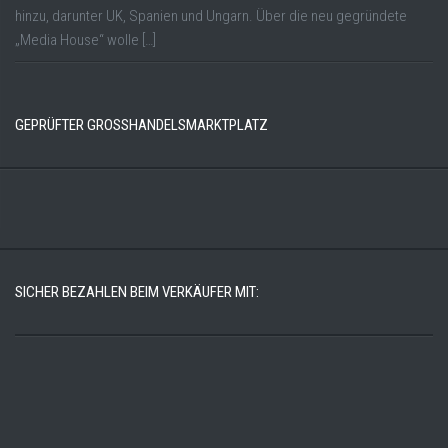
hinzu, darunter UK, Spanien und Ungarn. Über die neu gegründete
„Media House“ wolle […]
GEPRÜFTER GROSSHANDELSMARKTPLATZ
SICHER BEZAHLEN BEIM VERKÄUFER MIT: