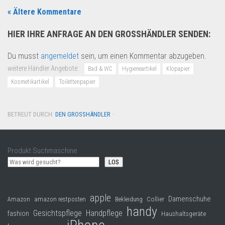
« Ältere Kommentare
HIER IHRE ANFRAGE AN DEN GROSSHÄNDLER SENDEN:
Du musst
angemeldet
sein, um einen Kommentar abzugeben.
weitere Händler Angebote:
Bad & WC
Hygieneartikel
Klopapier
Kosmetikartikel
Toilettenpapier
BETREUT DURCH:
DEN GROSSHÄNDLER
·
Produkt Suchmaschine
LOS
apple
Damenschuhe
Collier
Amazon
amazon restposten
Bekleidung
handy
Gesichtspflege
Handpflege
fashion
Haushaltsgeräte