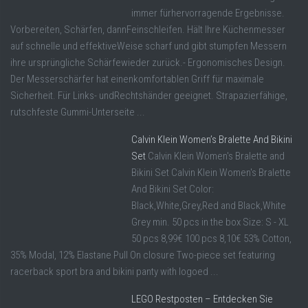
immer fürhervorragende Ergebnisse.
Vorbereiten, Schärfen, dannFeinschleifen. Hält Ihre Küchenmesser
auf schnelle und effektiveWeise scharf und gibt stumpfen Messern
ihre ursprüngliche Schärfewieder zurück.- Ergonomisches Design.
Der Messerschärfer hat einenkomfortablen Griff für maximale
Sicherheit. Für Links- undRechtshänder geeignet. Strapazierfähige,
rutschfeste Gummi-Unterseite ...
Calvin Klein Women’s Bralette And Bikini
Set
Calvin Klein Women's Bralette and
Bikini Set Calvin Klein Women's Bralette
And Bikini Set Color:
Black,White,Grey,Red and Black,White
Grey min. 50 pcs in the box Size: S - XL
50 pcs 8,99€ 100 pcs 8,10€ 53% Cotton,
35% Modal, 12% Elastane Pull On closure Two-piece set featuring
racerback sport bra and bikini panty with logoed ...
LEGO Restposten – Entdecken Sie