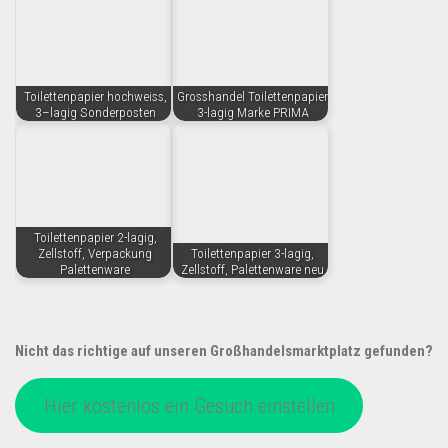
Toilettenpapier hochweiss,
Grosshandel Toilettenpapier
3–lagig Sonderposten
3-lagig Marke PRIMA
Toilettenpapier 2-lagig,
Zellstoff, Verpackung
Toilettenpapier 3-lagig,
Palettenware
Zellstoff, Palettenware neu
Nicht das richtige auf unseren Großhandelsmarktplatz gefunden?
Hier kostenlos ein Gesuch einstellen