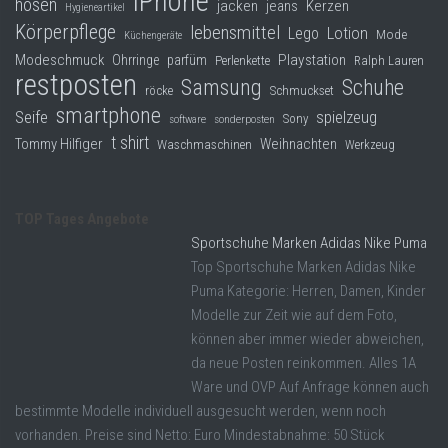
iPhone
hosen
jacken
jeans
Kerzen
Hygieneartikel
Körperpflege
lebensmittel
Lego
Lotion
Mode
Küchengeräte
Modeschmuck
Playstation
Ohrringe
parfüm
Perlenkette
Ralph Lauren
restposten
Samsung
Schuhe
röcke
Schmuckset
smartphone
Seife
spielzeug
Sony
software
sonderposten
t shirt
Tommy Hilfiger
Weihnachten
Waschmaschinen
Werkzeug
TOP Tages Angebote
Sportschuhe Marken Adidas Nike Puma
Top Sportschuhe Marken Adidas Nike
Puma Kategorie: Herren, Damen, Kinder
Modelle zur Zeit wie auf dem Foto,
können aber immer wieder abweichen,
da neue Posten reinkommen. Alles 1A
Ware und OVP Auf Anfrage können auch
bestimmte Modelle individuell ausgesucht werden, wenn noch
vorhanden. Preise sind Netto: Euro Mindestabnahme: 50 Stück