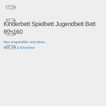
112.22k
522.14k
Kinderbett Spielbett Jugendbett Bett
80x160
184.48k
Neu eingetroffen sind diese...
342.42k
Wohnen & Einrichten