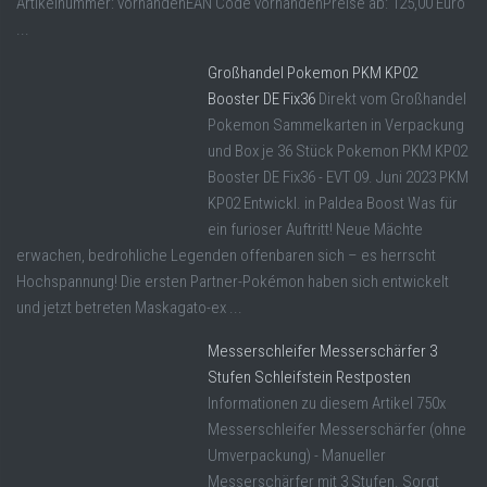
Artikelnummer: vorhandenEAN Code vorhandenPreise ab: 125,00 Euro
...
Großhandel Pokemon PKM KP02
Booster DE Fix36
Direkt vom Großhandel
Pokemon Sammelkarten in Verpackung
und Box je 36 Stück Pokemon PKM KP02
Booster DE Fix36 - EVT 09. Juni 2023 PKM
KP02 Entwickl. in Paldea Boost Was für
ein furioser Auftritt! Neue Mächte
erwachen, bedrohliche Legenden offenbaren sich – es herrscht
Hochspannung! Die ersten Partner-Pokémon haben sich entwickelt
und jetzt betreten Maskagato-ex ...
Messerschleifer Messerschärfer 3
Stufen Schleifstein Restposten
Informationen zu diesem Artikel 750x
Messerschleifer Messerschärfer (ohne
Umverpackung) - Manueller
Messerschärfer mit 3 Stufen. Sorgt