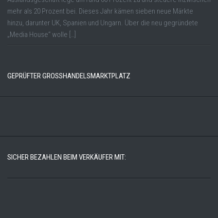
mehr als 20 Prozent bei. Dieses Jahr kämen sieben neue Märkte
hinzu, darunter UK, Spanien und Ungarn. Über die neu gegründete
„Media House“ wolle […]
GEPRÜFTER GROSSHANDELSMARKTPLATZ
SICHER BEZAHLEN BEIM VERKÄUFER MIT: