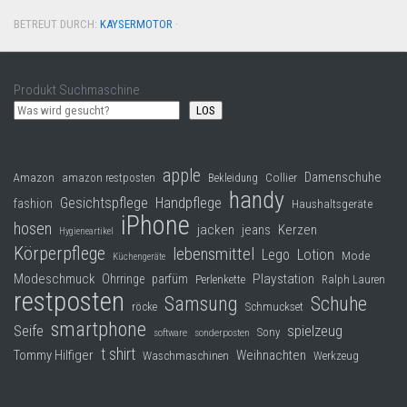
BETREUT DURCH:
KAYSERMOTOR
·
Produkt Suchmaschine
LOS
apple
Damenschuhe
Collier
Amazon
amazon restposten
Bekleidung
handy
Gesichtspflege
Handpflege
fashion
Haushaltsgeräte
iPhone
hosen
jacken
jeans
Kerzen
Hygieneartikel
Körperpflege
lebensmittel
Lego
Lotion
Mode
Küchengeräte
Modeschmuck
Playstation
Ohrringe
parfüm
Perlenkette
Ralph Lauren
restposten
Samsung
Schuhe
röcke
Schmuckset
smartphone
Seife
spielzeug
Sony
software
sonderposten
t shirt
Tommy Hilfiger
Weihnachten
Waschmaschinen
Werkzeug