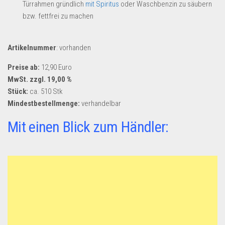
Dropshipping-Produkte
Türrahmen gründlich
mit Spiritus
oder Waschbenzin zu säubern
bzw. fettfrei zu machen
B2B Produkte
Grosshandel
Artikelnummer
: vorhanden
Amazon
Preise ab:
12,90 Euro
Aldi
MwSt. zzgl. 19,00 %
Lidl
Stück:
ca. 510 Stk
Mindestbestellmenge:
verhandelbar
Kostenlos verkaufen
Mit einen Blick zum Händler:
Anmelden
Kostenlos Registrieren
Newsletter