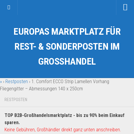
Startseite
EUROPAS MARKTPLATZ FÜR
Kategorien
Auto & Motorrad
REST- & SONDERPOSTEN IM
Drogerie & Tierbedarf
GROSSHANDEL
Fahrzeuge & Transport
Fashion & Mode
»
›
Restposten
›
1. Comfort ECCO Strip Lamellen Vorhang
Garten & Werkzeug
Fliegengitter – Abmessungen 140 x 250cm
Geschäft, Büro & Schreibwaren
RESTPOSTEN
Geschenkartikel
Haushaltswaren
TOP B2B-Großhandelsmarktplatz - bis zu 90% beim Einkauf
Handy und Smartphone
sparen.
Keine Gebühren, Großhändler direkt ganz unten anschreiben.
Kosmetik & Pflege