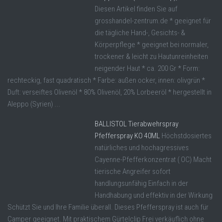
Diesen Artikel finden Sie auf
grosshandel-zentrum.de * geeignet für
die tägliche Hand-, Gesichts- &
Körperpflege * geeignet bei normaler,
trockener & leicht zu Hautunreinheiten
neigender Haut * ca. 200 Gr * Form:
rechteckig, fast quadratisch * Farbe: außen ocker, innen: olivgrün *
Duft: verseiftes Olivenöl * 80% Olivenöl, 20% Lorbeeröl * hergestellt in
Aleppo (Syrien) ...
BALLISTOL Tierabwehrspray
Pfefferspray KO 40ML
Höchstdosiertes
natürliches und hochagressives
Cayenne-Pfefferkonzentrat ( OC) Macht
tierische Angreifer sofort
handlungsunfähig Einfach in der
Handhabung und effektiv in der Wirkung
Schützt Sie und Ihre Familie überall. Dieses Pfefferspray ist auch für
Camper geeignet. Mit praktischem Gürtelclip Frei verkäuflich ohne