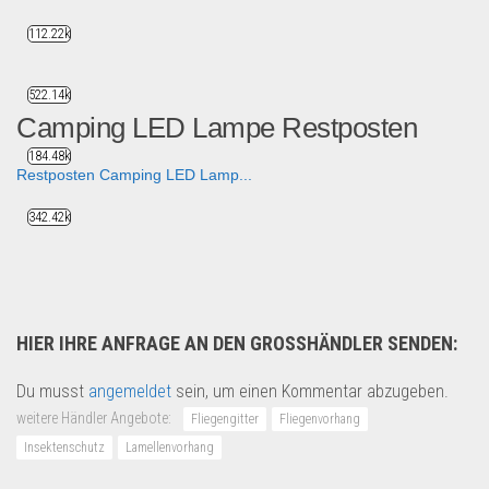
112.22k
522.14k
Camping LED Lampe Restposten
184.48k
Restposten Camping LED Lamp...
Sport & Freizeit
342.42k
HIER IHRE ANFRAGE AN DEN GROSSHÄNDLER SENDEN:
Du musst
angemeldet
sein, um einen Kommentar abzugeben.
weitere Händler Angebote:
Fliegengitter
Fliegenvorhang
Insektenschutz
Lamellenvorhang