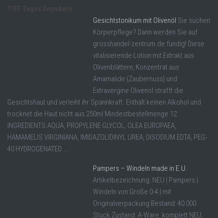
TOP Tages Angebote
Gesichtstonikum mit Olivenöl
Sie suchen
Körperpflege? Dann werden Sie auf
grosshandel-zentrum.de fündig! Diese
vitalisierende Lotion mit Extrakt aus
Olivenblättern, Konzentrat aus
Amamalide (Zaubernuss) und
Extravergine Olivenöl strafft die
Gesichtshaut und verleiht ihr Spannkraft. Enthält keinen Alkohol und
trocknet die Haut nicht aus 250ml Mindestbestellmenge 12
INGREDIENTS:AQUA, PROPYLENE GLYCOL, OLEA EUROPAEA,
HAMAMELIS VIRGINIANA, IMIDAZOLIDINYL UREA, DISODIUM EDTA, PEG-
40 HYDROGENATED ...
Pampers – Windeln made in E.U.
Artikelbezeichnung: NEU | Pampers |
Windeln von Größe 0-4 | mit
Originalverpackung Bestand: 40 000
Stück Zustand: A-Ware, komplett NEU,