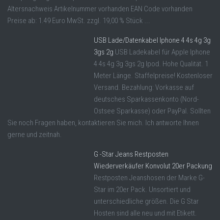
Altersnachweis Artikelnummer vorhanden EAN Code vorhanden
Preise ab: 1.49 Euro MwSt. zzgl. 19,00 % Stück ...
USB Lade/Datenkabel Iphone 4 4s 4g 3g
3gs 2g
USB Ladekabel für Apple Iphone
4 4s 4g 3g 3gs 2g Ipod. Hohe Qualität. 1
Meter Länge. Staffelpreise! Kostenloser
Versand. Bezahlung: Vorkasse auf
deutsches Sparkassenkonto (Nord-
Ostsee Sparkasse) oder PayPal. Sollten
Sie noch Fragen haben, kontaktieren Sie mich. Ich antworte Ihnen
gerne und zeitnah.
G -Star Jeans Restposten
Wiederverkäufer Konvolut 20er Packung
Restposten Jeanshosen der Marke G-
Star im 20er Pack. Unsortiert und
unterschiedliche größen. Die G Star
Hosten sind alle neu und mit Etikett.