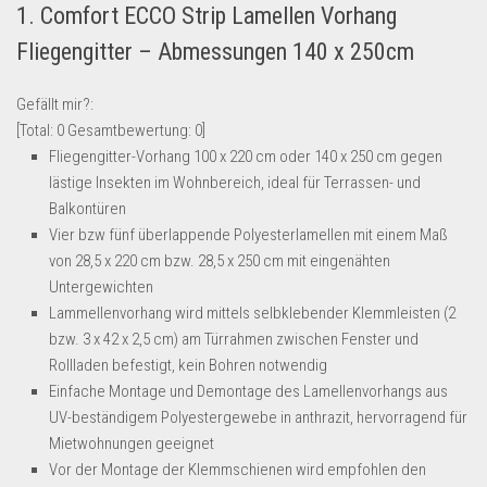
1. Comfort ECCO Strip Lamellen Vorhang
Lebensmittel & Getränke
Fliegengitter – Abmessungen 140 x 250cm
Multimedia & Elektro
Münzen
Gefällt mir?:
[Total:
0
Gesamtbewertung:
0
]
Spielzeug & Games
Fliegengitter-Vorhang 100 x 220 cm oder 140 x 250 cm gegen
Schuhe & Accessoires
lästige Insekten im Wohnbereich, ideal für Terrassen- und
Sport & Freizeit
Balkontüren
Vier bzw fünf überlappende Polyesterlamellen mit einem Maß
Uhren & Schmuck
von 28,5 x 220 cm bzw. 28,5 x 250 cm mit eingenähten
Wohnen & Einrichten
Untergewichten
Lammellenvorhang wird mittels selbklebender Klemmleisten (2
Restposten-Angebote
bzw. 3 x 42 x 2,5 cm) am Türrahmen zwischen Fenster und
Restposten für Privatpersonen
Rollladen befestigt, kein Bohren notwendig
eBay Restposten kaufen
Einfache Montage und Demontage des Lamellenvorhangs aus
UV-beständigem Polyestergewebe in anthrazit, hervorragend für
Sonderposten-Angebote
Mietwohnungen geeignet
Saison & Eventprodkte
Vor der Montage der Klemmschienen wird empfohlen den