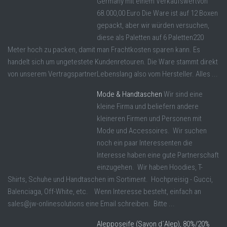
Germany mit einem Verkaufswertvon
68.000,00 Euro Die Ware ist auf 12 Boxen
gepackt, aber wir würden versuchen,
diese als Paletten auf 6 Paletten220
Meter hoch zu packen, damit man Frachtkosten sparen kann. Es
handelt sich um ungetestete Kundenretouren. Die Ware stammt direkt
von unserem VertragspartnerLebenslang also vom Hersteller. Alles ...
Mode & Handtaschen
Wir sind eine
kleine Firma und beliefern andere
kleineren Firmen und Personen mit
Mode und Accessoires. Wir suchen
noch ein paar Interessenten die
Interesse haben eine gute Partnerschaft
einzugehen. Wir haben Hoodies, T-
Shirts, Schuhe und Handtaschen im Sortiment. Hochpreisig - Gucci,
Balenciaga, Off-White, etc. Wenn Interesse besteht, einfach an
sales@jw-onlinesolutions eine Email schreiben. Bitte ...
Alepposeife (Savon d´Alep), 80%/20%