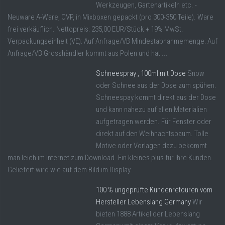
Werkzeugen, Gartenartikeln etc. -
Neuware A-Ware, OVP, in Mixboxen gepackt (pro 300-350 Teile). Ware
frei verkäuflich. Nettopreis: 235,00 EUR/Stück + 19% MwSt.
Verpackungseinheit (VE): Auf Anfrage/VB Mindestabnahmemenge: Auf
Anfrage/VB Grosshändler kommt aus Polen und hat ...
Schneespray , 100ml mit Dose
Snow
oder Schnee aus der Dose zum spühen.
Schneespay kommt direkt aus der Dose
und kann nahezu auf allen Materialien
aufgetragen werden. Für Fenster oder
direkt auf den Weihnachtsbaum. Tolle
Motive oder Vorlagen dazu bekommt
man leich im Internet zum Download. Ein kleines plus für Ihre Kunden.
Geliefert wird wie auf dem Bild im Display ...
100 % ungeprüfte Kundenretouren vom
Hersteller Lebenslang Germany
Wir
bieten 1888 Artikel der Lebenslang