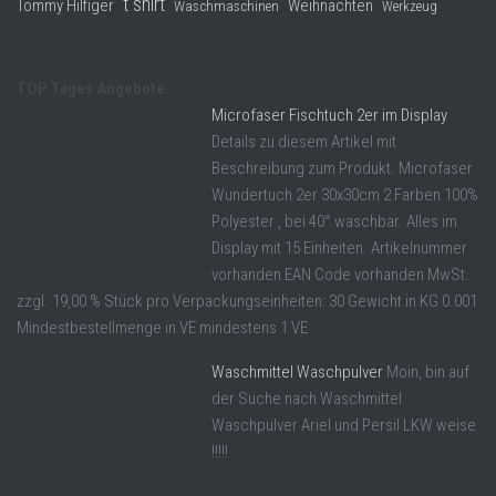
t shirt
Tommy Hilfiger
Weihnachten
Waschmaschinen
Werkzeug
TOP Tages Angebote
Microfaser Fischtuch 2er im Display
Details zu diesem Artikel mit
Beschreibung zum Produkt. Microfaser
Wundertuch 2er 30x30cm 2 Farben 100%
Polyester , bei 40° waschbar. Alles im
Display mit 15 Einheiten. Artikelnummer
vorhanden EAN Code vorhanden MwSt.
zzgl. 19,00 % Stück pro Verpackungseinheiten: 30 Gewicht in KG 0.001
Mindestbestellmenge in VE mindestens 1 VE
Waschmittel Waschpulver
Moin, bin auf
der Suche nach Waschmittel
Waschpulver Ariel und Persil LKW weise
!!!!!