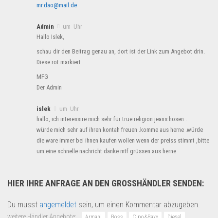
mr.dao@mail.de
Admin
um Uhr
Hallo Islek,
schau dir den Beitrag genau an, dort ist der Link zum Angebot drin.
Diese rot markiert.
MFG
Der Admin
islek
um Uhr
hallo, ich interessire mich sehr für true religion jeans hosen .
würde mich sehr auf ihren kontah freuen .komme aus herne .würde
die ware immer bei ihnen kaufen wollen wenn der preiss stimmt ,bitte
um eine schnelle nachricht danke mtf grüssen aus herne
HIER IHRE ANFRAGE AN DEN GROSSHÄNDLER SENDEN:
Du musst
angemeldet
sein, um einen Kommentar abzugeben.
weitere Händler Angebote:
Armani
Boss
Cipo&Baxx
Diesel