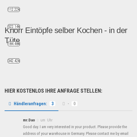
112.22k
522.14k
Knorr Eintöpfe selber Kochen - in der
Tüte
184.48k
Aktuell haben wir einen Pos...
Lebensmittel & Getränke
342.42k
HIER KOSTENLOS IHRE ANFRAGE STELLEN:
Händleranfragen:
3
-
0
mr.Dao
um Uhr
Good day. I am very interested in your product. Please provide the
address of your warehouse in Germany. Please contact me by email