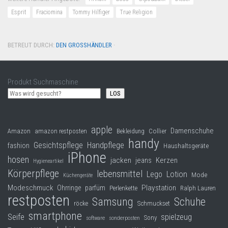
Esprit
Fraciomina
Tommy Hilfiger
True Religion
BETREUT DURCH:
DEN GROSSHÄNDLER
·
Produkt Suchmaschine
LOS
apple
Damenschuhe
Collier
Amazon
amazon restposten
Bekleidung
handy
Gesichtspflege
Handpflege
fashion
Haushaltsgeräte
iPhone
hosen
jacken
jeans
Kerzen
Hygieneartikel
Körperpflege
lebensmittel
Lego
Lotion
Mode
Küchengeräte
Modeschmuck
Playstation
Ohrringe
parfüm
Perlenkette
Ralph Lauren
restposten
Samsung
Schuhe
röcke
Schmuckset
smartphone
Seife
spielzeug
Sony
software
sonderposten