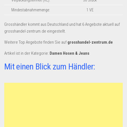
Verpackungseinheit (VE):
30 Stück
Dropshipping-Produkte
Mindestabnahmemenge:
1 VE
B2B Produkte
Grosshandel
Grosshändler kommt aus Deutschland und hat 6 Angebote aktuell auf
Amazon
grosshandel-zentrum.de eingestellt.
Aldi
Weitere Top Angebote finden Sie auf
grosshandel-zentrum.de
Lidl
Artikel ist in der Kategorie:
Damen Hosen & Jeans
Kostenlos verkaufen
Mit einen Blick zum Händler:
Anmelden
Kostenlos Registrieren
Newsletter