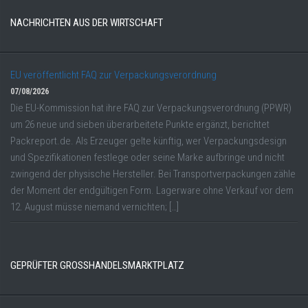
NACHRICHTEN AUS DER WIRTSCHAFT
EU veröffentlicht FAQ zur Verpackungsverordnung
07/08/2026
Die EU-Kommission hat ihre FAQ zur Verpackungsverordnung (PPWR)
um 26 neue und sieben überarbeitete Punkte ergänzt, berichtet
Packreport.de. Als Erzeuger gelte künftig, wer Verpackungsdesign
und Spezifikationen festlege oder seine Marke aufbringe und nicht
zwingend der physische Hersteller. Bei Transportverpackungen zähle
der Moment der endgültigen Form. Lagerware ohne Verkauf vor dem
12. August müsse niemand vernichten; […]
GEPRÜFTER GROSSHANDELSMARKTPLATZ