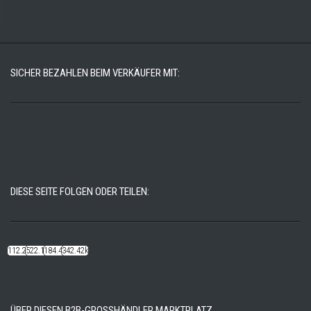
SICHER BEZAHLEN BEIM VERKÄUFER MIT:
DIESE SEITE FOLGEN ODER TEILEN:
112.22k
522.14k
184.48k
342.42k
ÜBER DIESEN B2B-GROSSHÄNDLER MARKTPLATZ