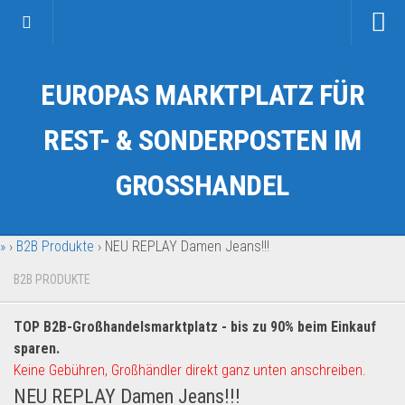
Startseite
EUROPAS MARKTPLATZ FÜR
Kategorien
Auto & Motorrad
REST- & SONDERPOSTEN IM
Drogerie & Tierbedarf
GROSSHANDEL
Fahrzeuge & Transport
Fashion & Mode
»
›
B2B Produkte
›
NEU REPLAY Damen Jeans!!!
Garten & Werkzeug
Geschäft, Büro & Schreibwaren
B2B PRODUKTE
Geschenkartikel
TOP B2B-Großhandelsmarktplatz - bis zu 90% beim Einkauf
Haushaltswaren
sparen.
Handy und Smartphone
Keine Gebühren, Großhändler direkt ganz unten anschreiben.
NEU REPLAY Damen Jeans!!!
Kosmetik & Pflege