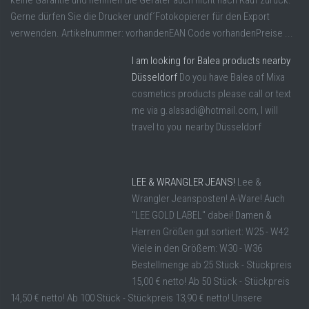
keine Garantie und nehmen die Geräter auch nicht nach Kauf zurück.
Gerne dürfen Sie die Drucker undf´Fotokopierer für den Export
verwenden. Artikelnummer: vorhandenEAN Code vorhandenPreise ...
I am looking for Balea products nearby
Düsseldorf
Do you have Balea of Mixa
cosmetics products please call or text
me via g.alasadi@hotmail.com, I will
travel to you nearby Düsseldorf
LEE & WRANGLER JEANS!
Lee &
Wrangler Jeansposten! A-Ware! Auch
"LEE GOLD LABEL" dabei! Damen &
Herren Größen gut sortiert: W25 - W42
Viele in den Größem: W30 - W36
Bestellmenge ab 25 Stück - Stückpreis
15,00 € netto! Ab 50 Stück - Stückpreis
14,50 € netto! Ab 100 Stück - Stückpreis 13,90 € netto! Unsere