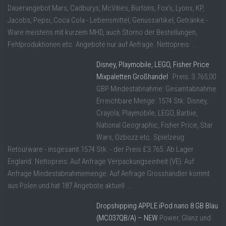
Dauerangebot Mars, Cadburys, McVities, Burtons, Fox’s, Lyons, KP,
Jacobs, Pepsi, Coca Cola - Lebensmittel, Genussartikel, Getränke -
Ware meistens mit kurzem MHD, auch Storno der Bestellungen,
Fehlproduktionen etc. Angebote nur auf Anfrage. Nettopreis: ...
Disney, Playmobile, LEGO, Fisher Price
Mixpaletten Großhandel
Preis: 3.765,00
GBP Mindestabnahme: Gesamtabnahme
Erreichbare Menge: 1574 Stk. Disney,
Crayola, Playmobile, LEGO, Barbie,
National Geographic, Fisher Price, Star
Wars, Ozbozz etc. Spielzeug
Retourware - insgesamt 1574 Stk. - der Preis £3.765. Ab Lager
England. Nettopreis: Auf Anfrage Verpackungseinheit (VE): Auf
Anfrage Mindestabnahmemenge: Auf Anfrage Grosshändler kommt
aus Polen und hat 187 Angebote aktuell ...
Dropshipping APPLE iPod nano 8 GB Blau
(MC037QB/A) – NEW
Power, Glanz und