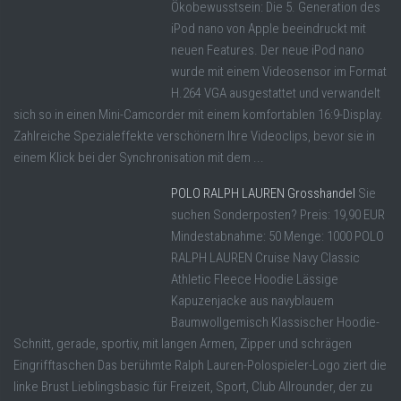
Ökobewusstsein: Die 5. Generation des
iPod nano von Apple beeindruckt mit
neuen Features. Der neue iPod nano
wurde mit einem Videosensor im Format
H.264 VGA ausgestattet und verwandelt
sich so in einen Mini-Camcorder mit einem komfortablen 16:9-Display.
Zahlreiche Spezialeffekte verschönern Ihre Videoclips, bevor sie in
einem Klick bei der Synchronisation mit dem ...
POLO RALPH LAUREN Grosshandel
Sie
suchen Sonderposten? Preis: 19,90 EUR
Mindestabnahme: 50 Menge: 1000 POLO
RALPH LAUREN Cruise Navy Classic
Athletic Fleece Hoodie Lässige
Kapuzenjacke aus navyblauem
Baumwollgemisch Klassischer Hoodie-
Schnitt, gerade, sportiv, mit langen Armen, Zipper und schrägen
Eingrifftaschen Das berühmte Ralph Lauren-Polospieler-Logo ziert die
linke Brust Lieblingsbasic für Freizeit, Sport, Club Allrounder, der zu