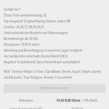
Lebensmittel & Getränke
Gefällt mir?:
Multimedia & Elektro
[Total:
0
Gesamtbewertung:
0
]
Top-Angebot! Original Replay Damen Jeans 08!
Münzen
Größen: 25,26,27,28,29,30,31
Spielzeug & Games
Unterschiedliche Modelle und Waschungen!
Schuhe & Accessoires
Bestellmenge ab 30 Stk.
Stückpreis 19,95 € netto!
Sport & Freizeit
Abholung und Besichtigung in unserem Lager möglich!
Uhren & Schmuck
Versandkosten innerhalb Deutschland 9,90 €.
Angebot freibleibend! Zwischenverkauf vorbehalten!
Wohnen & Einrichten
Restposten-Angebote
WDE: Tommy Hilfiger, G-Star, Cipo&Baxx, Diesel, Esprit, Ralph Lauren,
Jack&Jones, True Religion, Armani, Fraciomina!
Restposten für Privatpersonen
eBay Restposten kaufen
REPLAY Damen Jeans!!!
Sonderposten-Angebote
Nettopreis:
19,95 EUR/Stück
+ 19% MwSt.
Saison & Eventprodkte